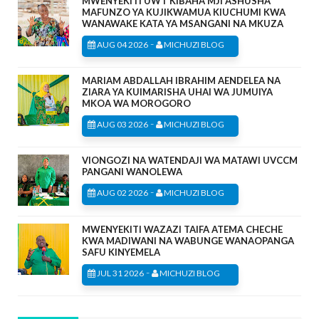
MWENYEKITI UWT KIBAHA MJI ASHUSHA
MAFUNZO YA KUJIKWAMUA KIUCHUMI KWA
WANAWAKE KATA YA MSANGANI NA MKUZA
-
AUG 04 2026
MICHUZI BLOG
MARIAM ABDALLAH IBRAHIM AENDELEA NA
ZIARA YA KUIMARISHA UHAI WA JUMUIYA
MKOA WA MOROGORO
-
AUG 03 2026
MICHUZI BLOG
VIONGOZI NA WATENDAJI WA MATAWI UVCCM
PANGANI WANOLEWA
-
AUG 02 2026
MICHUZI BLOG
MWENYEKITI WAZAZI TAIFA ATEMA CHECHE
KWA MADIWANI NA WABUNGE WANAOPANGA
SAFU KINYEMELA
-
JUL 31 2026
MICHUZI BLOG