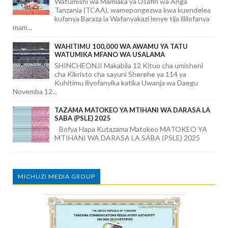
Watumishi wa Mamlaka ya Usafiri wa Anga
Tanzania (TCAA), wamepongezwa kwa kuendelea
kufanya Baraza la Wafanyakazi lenye tija lililofanya
mam...
WAHITIMU 100,000 WA AWAMU YA TATU
WATUMIKA MFANO WA USALAMA
SHINCHEONJI Makabila 12 Kituo cha umisheni
cha Kikristo cha sayuni Sherehe ya 114 ya
Kuhitimu iliyofanyika katika Uwanja wa Daegu
Novemba 12...
TAZAMA MATOKEO YA MTIHANI WA DARASA LA
SABA (PSLE) 2025
Bofya Hapa Kutazama Matokeo MATOKEO YA
MTIHANI WA DARASA LA SABA (PSLE) 2025
MICHUZI MEDIA GROUP