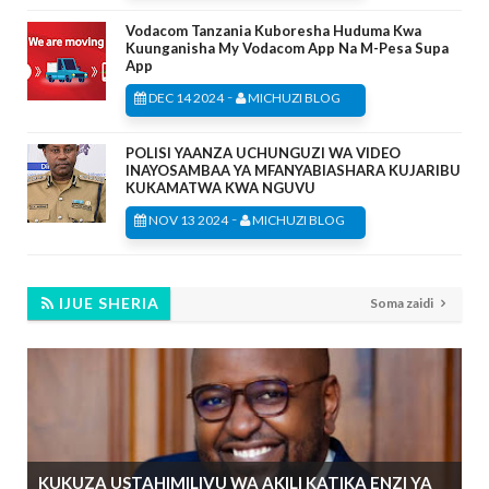
Vodacom Tanzania Kuboresha Huduma Kwa
Kuunganisha My Vodacom App Na M-Pesa Supa
App
-
DEC 14 2024
MICHUZI BLOG
POLISI YAANZA UCHUNGUZI WA VIDEO
INAYOSAMBAA YA MFANYABIASHARA KUJARIBU
KUKAMATWA KWA NGUVU
-
NOV 13 2024
MICHUZI BLOG
IJUE SHERIA
Soma zaidi
KUKUZA USTAHIMILIVU WA AKILI KATIKA ENZI YA