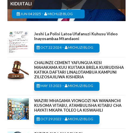
KIDIJITALI
-
JUN 04 2025
MICHUZI BLOG
Jeshi La Polisi Latoa Ufafanuzi Kuhusu Video
Inayosambaa Mtandaoni
-
OCT 22 2024
MICHUZI BLOG
CHALINZE CEMENT YAFUNGUA KESI
MAHAKAMA KUU KUITAKA BRELA KUIRUDISHA
KATIKA DAFTARI LINALOTAMBUA KAMPUNI
ZILIZOSAJILIWA KISHERIA
-
MAY 15 2023
MICHUZI BLOG
WAZIRI MHAGAMA VIONGOZI NA WANANCHI
KUSOMA VITABU, ATAMBULISHA KITABU CHA
HAYATI MKAPA TOLEO LA KISWAHILI
-
OCT 29 2022
MICHUZI BLOG