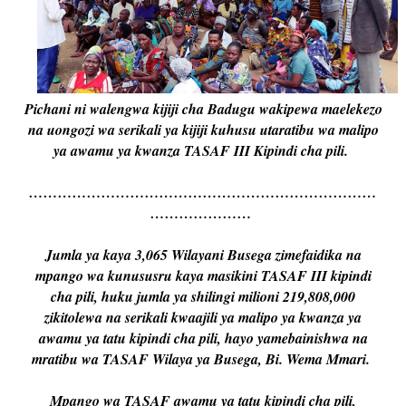
Pichani ni walengwa kijiji cha Badugu wakipewa maelekezo
na uongozi wa serikali ya kijiji kuhusu utaratibu wa malipo
ya awamu ya kwanza TASAF III Kipindi cha pili.
………………………………………………………………
…………………
Jumla ya kaya 3,065 Wilayani Busega zimefaidika na
mpango wa kunususru kaya masikini TASAF III kipindi
cha pili, huku jumla ya shilingi milioni 219,808,000
zikitolewa na serikali kwaajili ya malipo ya kwanza ya
awamu ya tatu kipindi cha pili, hayo yamebainishwa na
mratibu wa TASAF Wilaya ya Busega, Bi. Wema Mmari.
Mpango wa TASAF awamu ya tatu kipindi cha pili,