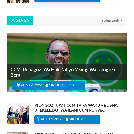
SIASA
Soma zaidi
CCM: Uchaguzi Wa Haki Ndiyo Msingi Wa Uongozi
Bora
-
AUG 06 2026
MICHUZI BLOG
VIONGOZI UWT CCM TAIFA WAKUMBUSHA
UTEKELEZAJI WA ILANI CCM RUKWA.
-
AUG 05 2026
MICHUZI BLOG