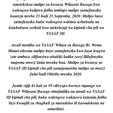
umetekeleza malipo ya kwanza Wilayani Busega kwa
walengwa kulipwa fedha ambapo malipo yamefanyika
kuanzia tarehe 23 hadi 25 Septemba, 2020. Malipo hayo
yamefanyika huku walengwa wakitoa ushuhuda na
kuishukuru serikali kwa utekelezaji wa kipindi cha pili wa
TASAF III.
Awali mratibu wa TASAF Wilaya ya Busega Bi. Wema
Mmari alisema malipo hayo yamefanyika kwa kaya lengwa
zote ambazo zilifanyiwa uhakiki katika zoezi lililofanyika
mapema mwezi Julai mwaka huu. Malipo ya kwanza ya
TASAF III kipindi cha pili yamejumuisha malipo ya mwezi
Julai hadi Oktoba mwaka 2020.
Jumla vijiji 41 kati ya 59 vilivyopo kwenye mpango wa
TASAF Wilayani Busega vimefaidika na mradi wa TASAF
III kipindi cha pili, huku walengwa wakiaswa kutumia fedha
hizo kwaajili ya shughuli za maendeleo ili kuondokana na
umasikini.