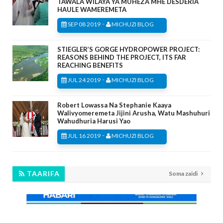
TAWALA WILAYA YA MUHEZA MHE DESDERIA
HAULE WAMEREMETA
-
SEP 08 2019
MICHUZI BLOG
STIEGLER’S GORGE HYDROPOWER PROJECT:
REASONS BEHIND THE PROJECT, ITS FAR
REACHING BENEFITS
-
JUL 24 2019
MICHUZI BLOG
Robert Lowassa Na Stephanie Kaaya
Walivyomeremeta Jijini Arusha, Watu Mashuhuri
Wahudhuria Harusi Yao
-
JUL 16 2019
MICHUZI BLOG
TAARIFA
Soma zaidi