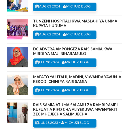
-
AUG 03 2024
MICHUZI BLOG
TUNZENI HOSPITALI KWA MASLAHI YA UMMA
KUPATA HUDUMA
-
AUG 02 2024
MICHUZI BLOG
DC ADVERA AMPONGEZA RAIS SAMIA KWA
MIRDI YA MAJI BIHARAMULO
-
FEB 20 2024
MICHUZI BLOG
MAPATO YA UTALII, MADINI, VIWANDA YAVUNJA
REKODI CHINI YA RAIS SAMIA
-
FEB 20 2024
MICHUZI BLOG
RAIS SAMIA ATUMA SALAMU ZA RAMBIRAMBI
KUFUATIA KIFO CHA ALIYEKUWA MWENYEKITI
ZEC MHE.JECHA SALIM JECHA
-
JUL 18 2023
MICHUZI BLOG