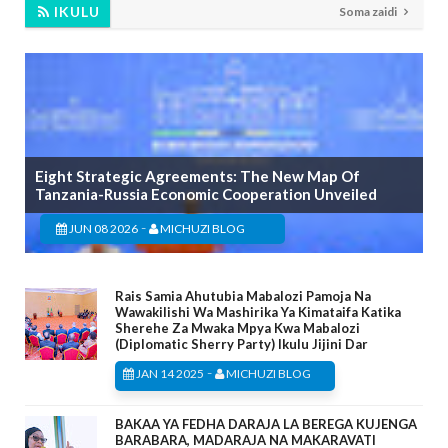
IKULU
Soma zaidi
Eight Strategic Agreements: The New Map Of
Tanzania-Russia Economic Cooperation Unveiled
-
JUN 08 2026
MICHUZI BLOG
Rais Samia Ahutubia Mabalozi Pamoja Na
Wawakilishi Wa Mashirika Ya Kimataifa Katika
Sherehe Za Mwaka Mpya Kwa Mabalozi
(Diplomatic Sherry Party) Ikulu Jijini Dar
-
JAN 14 2025
MICHUZI BLOG
BAKAA YA FEDHA DARAJA LA BEREGA KUJENGA
BARABARA, MADARAJA NA MAKARAVATI