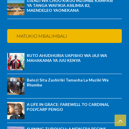
UJENZI WA CHUO KIKUU MZUMBE KAMPASI
YA TANGA WAFIKIA ASILIMIA 82,
MAENDELEO YAONEKANA
MATUKIO MBALIMBALI
RUTO AHUDHURIA UAPISHO WA JAJI WA
MAHAKAMA YA JUU KENYA
Balozi Sita Zashiriki Tamasha La Muziki Wa
Rhumba
A LIFE IN GRACE: FAREWELL TO CARDINAL
POLYCARP PENGO
SHINING THROUGH: A NEW ERA BEGINS