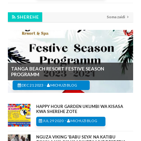
SHEREHE
Soma zaidi
TANGA BEACH RESORT FESTIVE SEASON
PROGRAMM
-
DEC 21 2023
MICHUZI BLOG
HAPPY HOUR GARDEN UKUMBI WA KISASA
KWA SHEREHE ZOTE
-
JUL 29 2020
MICHUZI BLOG
NGUZA VIKING 'BABU SEYA' NA KATIBU