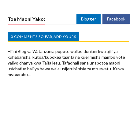
Toa Maoni Yako:
Blogger
Facebook
0 COMMENTS SO FAR,ADD YOURS
Hii ni Blog ya Watanzania popote walipo duniani kwa ajili ya
kuhabarisha, kutoa/kupokea taarifa na kuelimisha mambo yote
yaliyo chanya kwa Taifa letu. Tafadhali sana unapotoa maoni
usichafue hali ya hewa wala usijeruhi hisia za mtu/watu. Kuwa
mstaarabu...