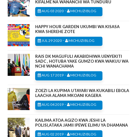
KIFALME NA WANANCHI WA TUNDURU
-
AUG 03 2020
MICHUZI BLOG
HAPPY HOUR GARDEN UKUMBI WA KISASA
KWA SHEREHE ZOTE
-
JUL 29 2020
MICHUZI BLOG
RAIS DK MAGUFULI AKABIDHIWA UENYEKITI
SADC , HOTUBA YAKE GUMZO KWA WAKUU WA
NCHI WANACHAMA
-
AUG 17 2019
MICHUZI BLOG
ZOEZI LA KUPIMA UTAYARI WA KUKABILI EBOLA
LAACHA ALAMA MKOANI KAGERA
-
AUG 04 2019
MICHUZI BLOG
KAILIMA ATOA AGIZO KWA JESHI LA
POLISI,ATAKA JAMII IPEWE ELIMU YA DHAMANA
-
AUG 02 2019
MICHUZI BLOG