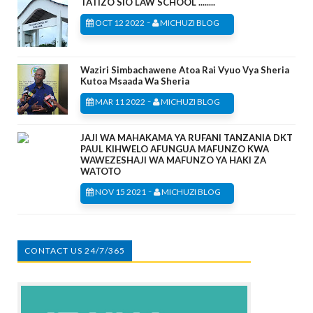
TATIZO SIO LAW SCHOOL ........
-
OCT 12 2022
MICHUZI BLOG
Waziri Simbachawene Atoa Rai Vyuo Vya Sheria
Kutoa Msaada Wa Sheria
-
MAR 11 2022
MICHUZI BLOG
JAJI WA MAHAKAMA YA RUFANI TANZANIA DKT
PAUL KIHWELO AFUNGUA MAFUNZO KWA
WAWEZESHAJI WA MAFUNZO YA HAKI ZA
WATOTO
-
NOV 15 2021
MICHUZI BLOG
CONTACT US 24/7/365