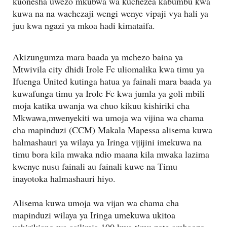
kuonesha uwezo mkubwa wa kuchezea kabumbu kwa
kuwa na na wachezaji wengi wenye vipaji vya hali ya
juu kwa ngazi ya mkoa hadi kimataifa.
Akizungumza mara baada ya mchezo baina ya
Mtwivila city dhidi Irole Fc uliomalika kwa timu ya
Ifuenga United kutinga hatua ya fainali mara baada ya
kuwafunga timu ya Irole Fc kwa jumla ya goli mbili
moja katika uwanja wa chuo kikuu kishiriki cha
Mkwawa,mwenyekiti wa umoja wa vijina wa chama
cha mapinduzi (CCM) Makala Mapessa alisema kuwa
halmashauri ya wilaya ya Iringa vijijini imekuwa na
timu bora kila mwaka ndio maana kila mwaka lazima
kwenye nusu fainali au fainali kuwe na Timu
inayotoka halmashauri hiyo.
Alisema kuwa umoja wa vijan wa chama cha
mapinduzi wilaya ya Iringa umekuwa ukitoa
ushirikiano wa asilimia 100 kwa timu zote ambaozo