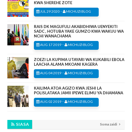
KWA SHEREHE ZOTE
-
JUL 29 2020
MICHUZI BLOG
RAIS DK MAGUFULI AKABIDHIWA UENYEKITI
SADC , HOTUBA YAKE GUMZO KWA WAKUU WA
NCHI WANACHAMA
-
AUG 17 2019
MICHUZI BLOG
ZOEZI LA KUPIMA UTAYARI WA KUKABILI EBOLA
LAACHA ALAMA MKOANI KAGERA
-
AUG 04 2019
MICHUZI BLOG
KAILIMA ATOA AGIZO KWA JESHI LA
POLISI,ATAKA JAMII IPEWE ELIMU YA DHAMANA
-
AUG 02 2019
MICHUZI BLOG
SIASA
Soma zaidi