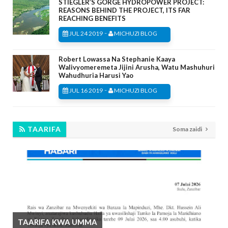
STIEGLER’S GORGE HYDROPOWER PROJECT:
REASONS BEHIND THE PROJECT, ITS FAR
REACHING BENEFITS
-
JUL 24 2019
MICHUZI BLOG
Robert Lowassa Na Stephanie Kaaya
Walivyomeremeta Jijini Arusha, Watu Mashuhuri
Wahudhuria Harusi Yao
-
JUL 16 2019
MICHUZI BLOG
TAARIFA
Soma zaidi
TAARIFA KWA UMMA