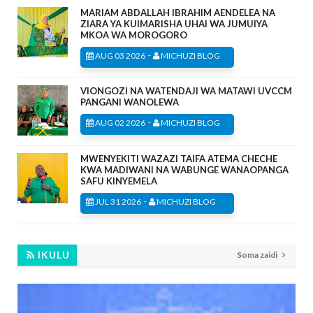
MARIAM ABDALLAH IBRAHIM AENDELEA NA
ZIARA YA KUIMARISHA UHAI WA JUMUIYA
MKOA WA MOROGORO
-
AUG 03 2026
MICHUZI BLOG
VIONGOZI NA WATENDAJI WA MATAWI UVCCM
PANGANI WANOLEWA
-
AUG 02 2026
MICHUZI BLOG
MWENYEKITI WAZAZI TAIFA ATEMA CHECHE
KWA MADIWANI NA WABUNGE WANAOPANGA
SAFU KINYEMELA
-
JUL 31 2026
MICHUZI BLOG
IKULU
Soma zaidi