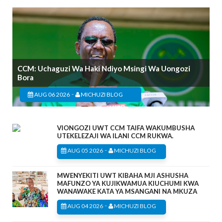
CCM: Uchaguzi Wa Haki Ndiyo Msingi Wa Uongozi
Bora
-
AUG 06 2026
MICHUZI BLOG
VIONGOZI UWT CCM TAIFA WAKUMBUSHA
UTEKELEZAJI WA ILANI CCM RUKWA.
-
AUG 05 2026
MICHUZI BLOG
MWENYEKITI UWT KIBAHA MJI ASHUSHA
MAFUNZO YA KUJIKWAMUA KIUCHUMI KWA
WANAWAKE KATA YA MSANGANI NA MKUZA
-
AUG 04 2026
MICHUZI BLOG