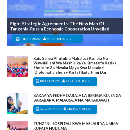
Eight Strategic Agreements: The New Map Of
Tanzania-Russia Economic Cooperation Unveiled
-
JUN 08 2026
MICHUZI BLOG
Rais Samia Ahutubia Mabalozi Pamoja Na
Wawakilishi Wa Mashirika Ya Kimataifa Katika
Sherehe Za Mwaka Mpya Kwa Mabalozi
(Diplomatic Sherry Party) Ikulu Jijini Dar
-
JAN 14 2025
MICHUZI BLOG
BAKAA YA FEDHA DARAJA LA BEREGA KUJENGA
BARABARA, MADARAJA NA MAKARAVATI
-
AUG 03 2024
MICHUZI BLOG
TUNZENI HOSPITALI KWA MASLAHI YA UMMA
KUPATA HUDUMA