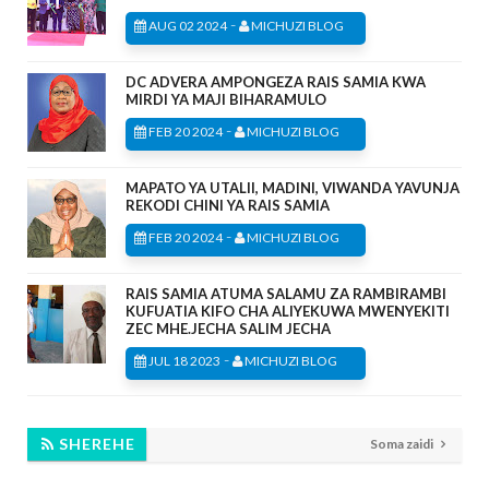
-
AUG 02 2024
MICHUZI BLOG
DC ADVERA AMPONGEZA RAIS SAMIA KWA
MIRDI YA MAJI BIHARAMULO
-
FEB 20 2024
MICHUZI BLOG
MAPATO YA UTALII, MADINI, VIWANDA YAVUNJA
REKODI CHINI YA RAIS SAMIA
-
FEB 20 2024
MICHUZI BLOG
RAIS SAMIA ATUMA SALAMU ZA RAMBIRAMBI
KUFUATIA KIFO CHA ALIYEKUWA MWENYEKITI
ZEC MHE.JECHA SALIM JECHA
-
JUL 18 2023
MICHUZI BLOG
SHEREHE
Soma zaidi