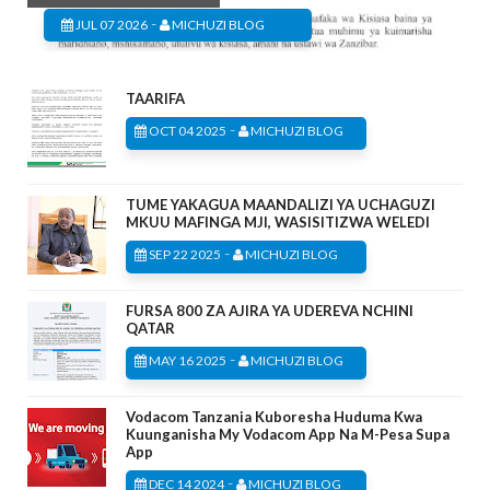
-
JUL 07 2026
MICHUZI BLOG
TAARIFA
-
OCT 04 2025
MICHUZI BLOG
TUME YAKAGUA MAANDALIZI YA UCHAGUZI
MKUU MAFINGA MJI, WASISITIZWA WELEDI
-
SEP 22 2025
MICHUZI BLOG
FURSA 800 ZA AJIRA YA UDEREVA NCHINI
QATAR
-
MAY 16 2025
MICHUZI BLOG
Vodacom Tanzania Kuboresha Huduma Kwa
Kuunganisha My Vodacom App Na M-Pesa Supa
App
-
DEC 14 2024
MICHUZI BLOG