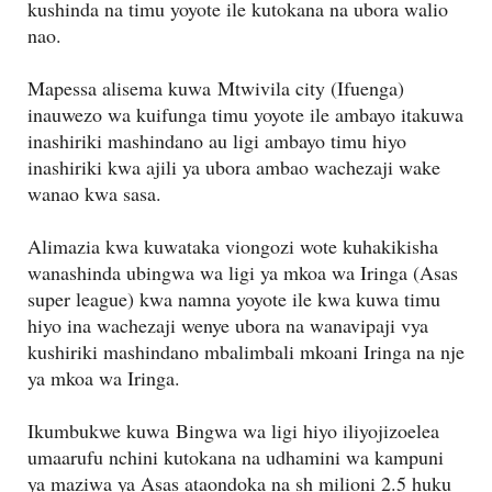
kushinda na timu yoyote ile kutokana na ubora walio
nao.
Mapessa alisema kuwa
Mtwivila city (Ifuenga)
inauwezo wa kuifunga timu yoyote ile ambayo itakuwa
inashiriki mashindano au ligi ambayo timu hiyo
inashiriki kwa ajili ya ubora ambao wachezaji wake
wanao kwa sasa.
Alimazia kwa kuwataka viongozi wote kuhakikisha
wanashinda ubingwa wa ligi ya mkoa wa Iringa (Asas
super league) kwa namna yoyote ile kwa kuwa timu
hiyo ina wachezaji wenye ubora na wanavipaji vya
kushiriki mashindano mbalimbali mkoani Iringa na nje
ya mkoa wa Iringa.
Ikumbukwe kuwa
Bingwa wa ligi hiyo iliyojizoelea
umaarufu nchini kutokana na udhamini wa kampuni
ya maziwa ya Asas ataondoka na sh milioni 2.5 huku