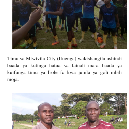
Timu ya Mtwivila City (Ifuenga) wakishangila ushindi
baada ya kutinga hatua ya fainali mara baada ya
kuifunga timu ya Irole fc kwa jumla ya goli mbili
moja.