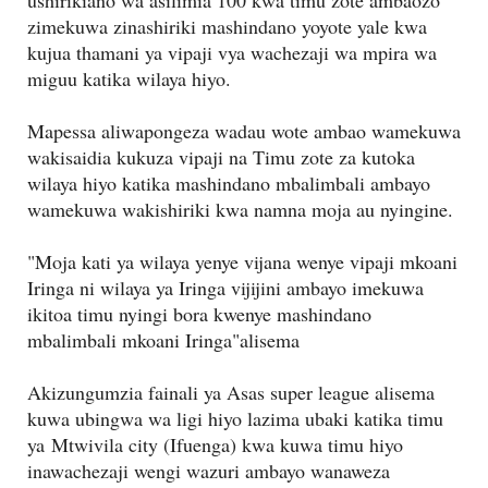
zimekuwa zinashiriki mashindano yoyote yale kwa
kujua thamani ya vipaji vya wachezaji wa mpira wa
miguu katika wilaya hiyo.
Mapessa aliwapongeza wadau wote ambao wamekuwa
wakisaidia kukuza vipaji na Timu zote za kutoka
wilaya hiyo katika mashindano mbalimbali ambayo
wamekuwa wakishiriki kwa namna moja au nyingine.
"Moja kati ya wilaya yenye vijana wenye vipaji mkoani
Iringa ni wilaya ya Iringa vijijini ambayo imekuwa
ikitoa timu nyingi bora kwenye mashindano
mbalimbali mkoani Iringa"alisema
Akizungumzia fainali ya Asas super league alisema
kuwa ubingwa wa ligi hiyo lazima ubaki katika timu
ya Mtwivila city (Ifuenga) kwa kuwa timu hiyo
inawachezaji wengi wazuri ambayo wanaweza