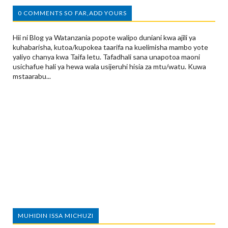
0 COMMENTS SO FAR,ADD YOURS
Hii ni Blog ya Watanzania popote walipo duniani kwa ajili ya
kuhabarisha, kutoa/kupokea taarifa na kuelimisha mambo yote
yaliyo chanya kwa Taifa letu. Tafadhali sana unapotoa maoni
usichafue hali ya hewa wala usijeruhi hisia za mtu/watu. Kuwa
mstaarabu...
MUHIDIN ISSA MICHUZI