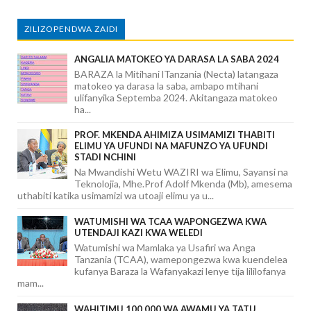
ZILIZOPENDWA ZAIDI
ANGALIA MATOKEO YA DARASA LA SABA 2024
BARAZA la Mitihani lTanzania (Necta) latangaza
matokeo ya darasa la saba, ambapo mtihani
ulifanyika Septemba 2024. Akitangaza matokeo
ha...
PROF. MKENDA AHIMIZA USIMAMIZI THABITI
ELIMU YA UFUNDI NA MAFUNZO YA UFUNDI
STADI NCHINI
Na Mwandishi Wetu WAZIRI wa Elimu, Sayansi na
Teknolojia, Mhe.Prof Adolf Mkenda (Mb), amesema
uthabiti katika usimamizi wa utoaji elimu ya u...
WATUMISHI WA TCAA WAPONGEZWA KWA
UTENDAJI KAZI KWA WELEDI
Watumishi wa Mamlaka ya Usafiri wa Anga
Tanzania (TCAA), wamepongezwa kwa kuendelea
kufanya Baraza la Wafanyakazi lenye tija lililofanya
mam...
WAHITIMU 100,000 WA AWAMU YA TATU