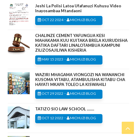
Jeshi La Polisi Latoa Ufafanuzi Kuhusu Video
Inayosambaa Mtandaoni
-
OCT 22 2024
MICHUZI BLOG
CHALINZE CEMENT YAFUNGUA KESI
MAHAKAMA KUU KUITAKA BRELA KUIRUDISHA
KATIKA DAFTARI LINALOTAMBUA KAMPUNI
ZILIZOSAJILIWA KISHERIA
-
MAY 15 2023
MICHUZI BLOG
WAZIRI MHAGAMA VIONGOZI NA WANANCHI
KUSOMA VITABU, ATAMBULISHA KITABU CHA
HAYATI MKAPA TOLEO LA KISWAHILI
-
OCT 29 2022
MICHUZI BLOG
TATIZO SIO LAW SCHOOL ........
-
OCT 12 2022
MICHUZI BLOG