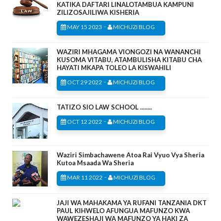
KATIKA DAFTARI LINALOTAMBUA KAMPUNI
ZILIZOSAJILIWA KISHERIA
-
MAY 15 2023
MICHUZI BLOG
WAZIRI MHAGAMA VIONGOZI NA WANANCHI
KUSOMA VITABU, ATAMBULISHA KITABU CHA
HAYATI MKAPA TOLEO LA KISWAHILI
-
OCT 29 2022
MICHUZI BLOG
TATIZO SIO LAW SCHOOL ........
-
OCT 12 2022
MICHUZI BLOG
Waziri Simbachawene Atoa Rai Vyuo Vya Sheria
Kutoa Msaada Wa Sheria
-
MAR 11 2022
MICHUZI BLOG
JAJI WA MAHAKAMA YA RUFANI TANZANIA DKT
PAUL KIHWELO AFUNGUA MAFUNZO KWA
WAWEZESHAJI WA MAFUNZO YA HAKI ZA