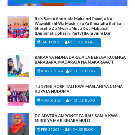
Rais Samia Ahutubia Mabalozi Pamoja Na
Wawakilishi Wa Mashirika Ya Kimataifa Katika
Sherehe Za Mwaka Mpya Kwa Mabalozi
(Diplomatic Sherry Party) Ikulu Jijini Dar
-
JAN 14 2025
MICHUZI BLOG
BAKAA YA FEDHA DARAJA LA BEREGA KUJENGA
BARABARA, MADARAJA NA MAKARAVATI
-
AUG 03 2024
MICHUZI BLOG
TUNZENI HOSPITALI KWA MASLAHI YA UMMA
KUPATA HUDUMA
-
AUG 02 2024
MICHUZI BLOG
DC ADVERA AMPONGEZA RAIS SAMIA KWA
MIRDI YA MAJI BIHARAMULO
-
FEB 20 2024
MICHUZI BLOG