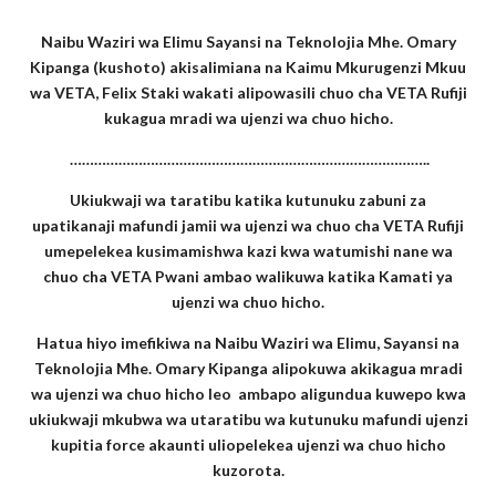
Naibu Waziri wa Elimu Sayansi na Teknolojia Mhe. Omary
Kipanga (kushoto) akisalimiana na Kaimu Mkurugenzi Mkuu
wa VETA, Felix Staki wakati alipowasili chuo cha VETA Rufiji
kukagua mradi wa ujenzi wa chuo hicho.
……………………………………………………………………………..
Ukiukwaji wa taratibu katika kutunuku zabuni za
upatikanaji mafundi jamii wa ujenzi wa chuo cha VETA Rufiji
umepelekea kusimamishwa kazi kwa watumishi nane wa
chuo cha VETA Pwani ambao walikuwa katika Kamati ya
ujenzi wa chuo hicho.
Hatua hiyo imefikiwa na Naibu Waziri wa Elimu, Sayansi na
Teknolojia Mhe. Omary Kipanga alipokuwa akikagua mradi
wa ujenzi wa chuo hicho leo ambapo aligundua kuwepo kwa
ukiukwaji mkubwa wa utaratibu wa kutunuku mafundi ujenzi
kupitia force akaunti uliopelekea ujenzi wa chuo hicho
kuzorota.