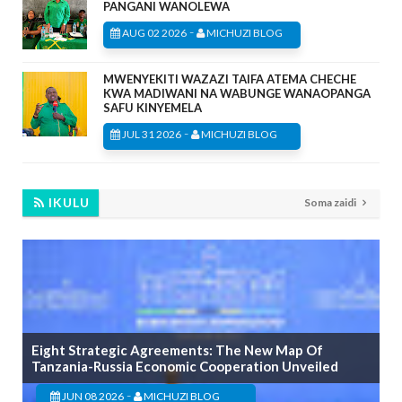
PANGANI WANOLEWA
-
AUG 02 2026
MICHUZI BLOG
MWENYEKITI WAZAZI TAIFA ATEMA CHECHE
KWA MADIWANI NA WABUNGE WANAOPANGA
SAFU KINYEMELA
-
JUL 31 2026
MICHUZI BLOG
IKULU
Soma zaidi
Eight Strategic Agreements: The New Map Of
Tanzania-Russia Economic Cooperation Unveiled
-
JUN 08 2026
MICHUZI BLOG