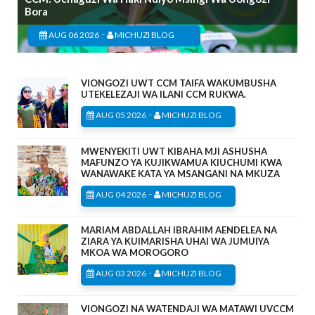
Bora
-
AUG 06 2026
MICHUZI BLOG
VIONGOZI UWT CCM TAIFA WAKUMBUSHA
UTEKELEZAJI WA ILANI CCM RUKWA.
-
AUG 05 2026
MICHUZI BLOG
MWENYEKITI UWT KIBAHA MJI ASHUSHA
MAFUNZO YA KUJIKWAMUA KIUCHUMI KWA
WANAWAKE KATA YA MSANGANI NA MKUZA
-
AUG 04 2026
MICHUZI BLOG
MARIAM ABDALLAH IBRAHIM AENDELEA NA
ZIARA YA KUIMARISHA UHAI WA JUMUIYA
MKOA WA MOROGORO
-
AUG 03 2026
MICHUZI BLOG
VIONGOZI NA WATENDAJI WA MATAWI UVCCM