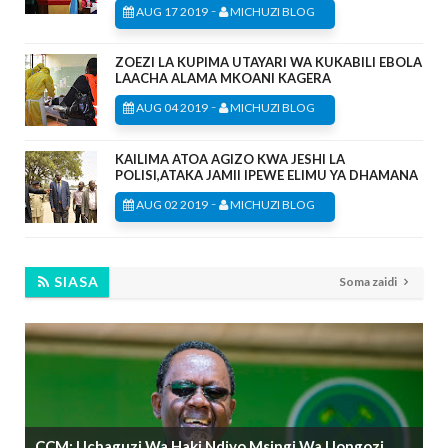
-
AUG 17 2019
MICHUZI BLOG
ZOEZI LA KUPIMA UTAYARI WA KUKABILI EBOLA
LAACHA ALAMA MKOANI KAGERA
-
AUG 04 2019
MICHUZI BLOG
KAILIMA ATOA AGIZO KWA JESHI LA
POLISI,ATAKA JAMII IPEWE ELIMU YA DHAMANA
-
AUG 02 2019
MICHUZI BLOG
SIASA
Soma zaidi
CCM: Uchaguzi Wa Haki Ndiyo Msingi Wa Uongozi