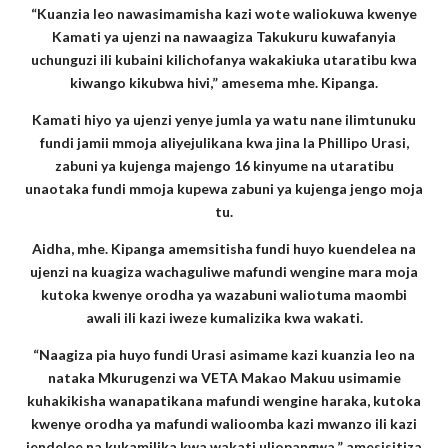
“Kuanzia leo nawasimamisha kazi wote waliokuwa kwenye
Kamati ya ujenzi na nawaagiza Takukuru kuwafanyia
uchunguzi ili kubaini kilichofanya wakakiuka utaratibu kwa
kiwango kikubwa hivi,” amesema mhe. Kipanga.
Kamati hiyo ya ujenzi yenye jumla ya watu nane ilimtunuku
fundi jamii mmoja aliyejulikana kwa jina la Phillipo Urasi,
zabuni ya kujenga majengo 16 kinyume na utaratibu
unaotaka fundi mmoja kupewa zabuni ya kujenga jengo moja
tu.
Aidha, mhe. Kipanga amemsitisha fundi huyo kuendelea na
ujenzi na kuagiza wachaguliwe mafundi wengine mara moja
kutoka kwenye orodha ya wazabuni waliotuma maombi
awali ili kazi iweze kumalizika kwa wakati.
“Naagiza pia huyo fundi Urasi asimame kazi kuanzia leo na
nataka Mkurugenzi wa VETA Makao Makuu usimamie
kuhakikisha wanapatikana mafundi wengine haraka, kutoka
kwenye orodha ya mafundi walioomba kazi mwanzo ili kazi
iendelee na kukamilika kwa wakati uliopangwa,” amesisitiza