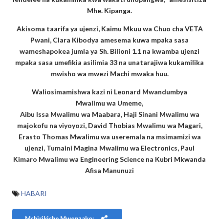
Mhe. Kipanga.
Akisoma taarifa ya ujenzi, Kaimu Mkuu wa Chuo cha VETA
Pwani, Clara Kibodya amesema kuwa mpaka sasa
wameshapokea jumla ya Sh. Bilioni 1.1 na kwamba ujenzi
mpaka sasa umefikia asilimia 33 na unatarajiwa kukamilika
mwisho wa mwezi Machi mwaka huu.
Waliosimamishwa kazi ni Leonard Mwandumbya
Mwalimu wa Umeme,
Aibu Issa Mwalimu wa Maabara, Haji Sinani Mwalimu wa
majokofu na viyoyozi, David Thobias Mwalimu wa Magari,
Erasto Thomas Mwalimu wa useremala na msimamizi wa
ujenzi, Tumaini Magina Mwalimu wa Electronics, Paul
Kimaro Mwalimu wa Engineering Science na Kubri Mkwanda
Afisa Manunuzi
HABARI
Mshirikishe Mwenzako: