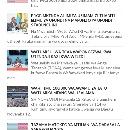
ulifanyika Septemba 2024. Akitangaza matokeo
ha...
PROF. MKENDA AHIMIZA USIMAMIZI THABITI
ELIMU YA UFUNDI NA MAFUNZO YA UFUNDI
STADI NCHINI
Na Mwandishi Wetu WAZIRI wa Elimu, Sayansi na
Teknolojia, Mhe.Prof Adolf Mkenda (Mb), amesema
uthabiti katika usimamizi wa utoaji elimu ya u...
WATUMISHI WA TCAA WAPONGEZWA KWA
UTENDAJI KAZI KWA WELEDI
Watumishi wa Mamlaka ya Usafiri wa Anga
Tanzania (TCAA), wamepongezwa kwa kuendelea
kufanya Baraza la Wafanyakazi lenye tija lililofanya
mam...
WAHITIMU 100,000 WA AWAMU YA TATU
WATUMIKA MFANO WA USALAMA
SHINCHEONJI Makabila 12 Kituo cha umisheni
cha Kikristo cha sayuni Sherehe ya 114 ya
Kuhitimu iliyofanyika katika Uwanja wa Daegu
Novemba 12...
TAZAMA MATOKEO YA MTIHANI WA DARASA LA
SABA (PSLE) 2025