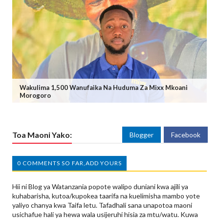
Wakulima 1,500 Wanufaika Na Huduma Za Mixx Mkoani
Morogoro
Toa Maoni Yako:
Blogger
Facebook
0 COMMENTS SO FAR,ADD YOURS
Hii ni Blog ya Watanzania popote walipo duniani kwa ajili ya
kuhabarisha, kutoa/kupokea taarifa na kuelimisha mambo yote
yaliyo chanya kwa Taifa letu. Tafadhali sana unapotoa maoni
usichafue hali ya hewa wala usijeruhi hisia za mtu/watu. Kuwa