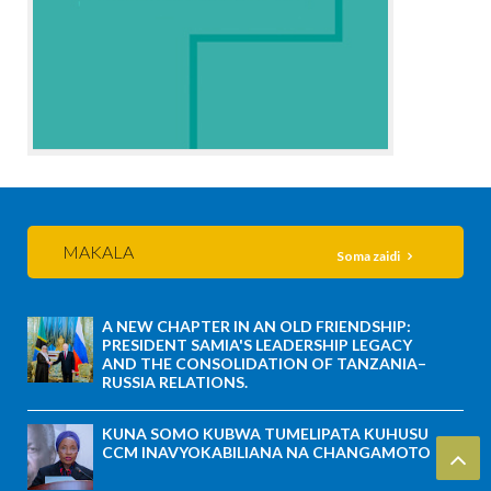
MAKALA
Soma zaidi
A NEW CHAPTER IN AN OLD FRIENDSHIP:
PRESIDENT SAMIA'S LEADERSHIP LEGACY
AND THE CONSOLIDATION OF TANZANIA–
RUSSIA RELATIONS.
KUNA SOMO KUBWA TUMELIPATA KUHUSU
CCM INAVYOKABILIANA NA CHANGAMOTO