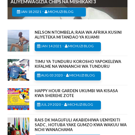
ALIYEMWAGIZIA CHIPS NA MISHIKAKI 3
-
JAN 18 2021
MICHUZI BLOG
NELSON NTOMBELA; RAIA WA AFRIKA KUSINI
ALIYETEKA MITANDAO YA KIJAMII
-
JAN 14 2021
MICHUZI BLOG
TIMU YA TUNDURU KOROSHO YAPOKELEWA
KIFALME NA WANANCHI WA TUNDURU
-
AUG 03 2020
MICHUZI BLOG
HAPPY HOUR GARDEN UKUMBI WA KISASA
KWA SHEREHE ZOTE
-
JUL 29 2020
MICHUZI BLOG
RAIS DK MAGUFULI AKABIDHIWA UENYEKITI
SADC , HOTUBA YAKE GUMZO KWA WAKUU WA
NCHI WANACHAMA