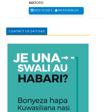
WATOTO
-
NOV 15 2021
MICHUZI BLOG
CONTACT US 24/7/365