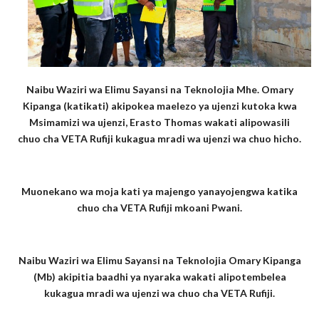
Naibu Waziri wa Elimu Sayansi na Teknolojia Mhe. Omary
Kipanga (katikati) akipokea maelezo ya ujenzi kutoka kwa
Msimamizi wa ujenzi, Erasto Thomas wakati alipowasili
chuo cha VETA Rufiji kukagua mradi wa ujenzi wa chuo hicho.
Muonekano wa moja kati ya majengo yanayojengwa katika
chuo cha VETA Rufiji mkoani Pwani.
Naibu Waziri wa Elimu Sayansi na Teknolojia Omary Kipanga
(Mb) akipitia baadhi ya nyaraka wakati alipotembelea
kukagua mradi wa ujenzi wa chuo cha VETA Rufiji.