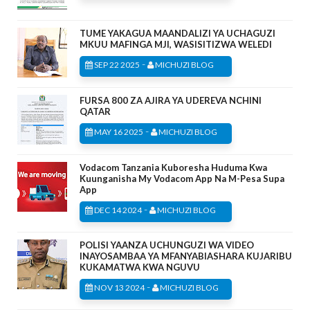
TUME YAKAGUA MAANDALIZI YA UCHAGUZI
MKUU MAFINGA MJI, WASISITIZWA WELEDI
-
SEP 22 2025
MICHUZI BLOG
FURSA 800 ZA AJIRA YA UDEREVA NCHINI
QATAR
-
MAY 16 2025
MICHUZI BLOG
Vodacom Tanzania Kuboresha Huduma Kwa
Kuunganisha My Vodacom App Na M-Pesa Supa
App
-
DEC 14 2024
MICHUZI BLOG
POLISI YAANZA UCHUNGUZI WA VIDEO
INAYOSAMBAA YA MFANYABIASHARA KUJARIBU
KUKAMATWA KWA NGUVU
-
NOV 13 2024
MICHUZI BLOG