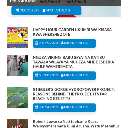
PROGRAMM
-
DEC 21 2023
MICHUZI BLOG
HAPPY HOUR GARDEN UKUMBI WA KISASA
KWA SHEREHE ZOTE
-
JUL 29 2020
MICHUZI BLOG
NGUZA VIKING 'BABU SEYA' NA KATIBU
TAWALA WILAYA YA MUHEZA MHE DESDERIA
HAULE WAMEREMETA
-
SEP 08 2019
MICHUZI BLOG
STIEGLER’S GORGE HYDROPOWER PROJECT:
REASONS BEHIND THE PROJECT, ITS FAR
REACHING BENEFITS
-
JUL 24 2019
MICHUZI BLOG
Robert Lowassa Na Stephanie Kaaya
Walivyomeremeta Jijini Arusha, Watu Mashuhuri