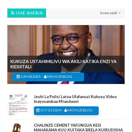
IJUE SHERIA
Soma zaidi
KUKUZA USTAHIMILIVU WA AKILI KATIKA ENZI YA
KIDIJITALI
-
JUN 04 2025
MICHUZI BLOG
Jeshi La Polisi Latoa Ufafanuzi Kuhusu Video
Inayosambaa Mtandaoni
-
OCT 22 2024
MICHUZI BLOG
CHALINZE CEMENT YAFUNGUA KESI
MAHAKAMA KUU KUITAKA BRELA KUIRUDISHA