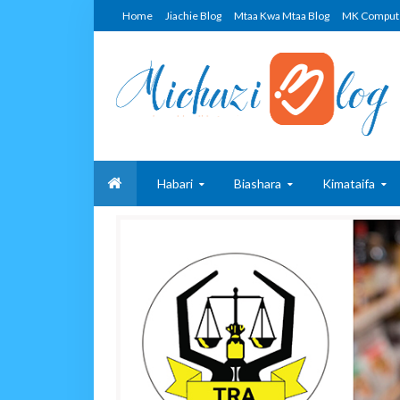
Home
Jiachie Blog
Mtaa Kwa Mtaa Blog
MK Comput
Habari
Biashara
Kimataifa