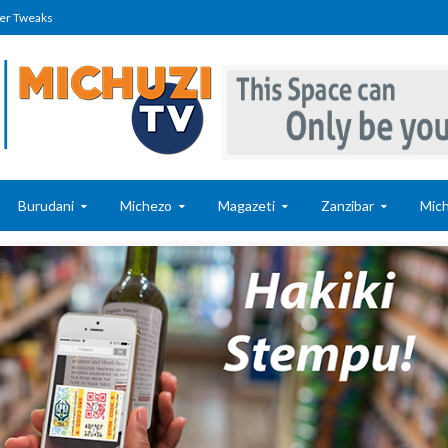
er Tweaks
Burudani
Michezo
Magazeti
Zanzibar
Mich