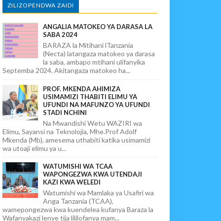
ZILIZOPENDWA ZAIDI
ANGALIA MATOKEO YA DARASA LA
SABA 2024
BARAZA la Mitihani lTanzania
(Necta) latangaza matokeo ya darasa
la saba, ambapo mtihani ulifanyika
Septemba 2024. Akitangaza matokeo ha...
PROF. MKENDA AHIMIZA
USIMAMIZI THABITI ELIMU YA
UFUNDI NA MAFUNZO YA UFUNDI
STADI NCHINI
Na Mwandishi Wetu WAZIRI wa
Elimu, Sayansi na Teknolojia, Mhe.Prof Adolf
Mkenda (Mb), amesema uthabiti katika usimamizi
wa utoaji elimu ya u...
WATUMISHI WA TCAA
WAPONGEZWA KWA UTENDAJI
KAZI KWA WELEDI
Watumishi wa Mamlaka ya Usafiri wa
Anga Tanzania (TCAA),
wamepongezwa kwa kuendelea kufanya Baraza la
Wafanyakazi lenye tija lililofanya mam...