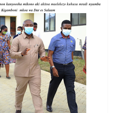
omon kanyoosha mikono aki
akitoa maelekezo kuhusu mradi
nyumba
ya Kigamboni mkoa wa Dar es Salaam