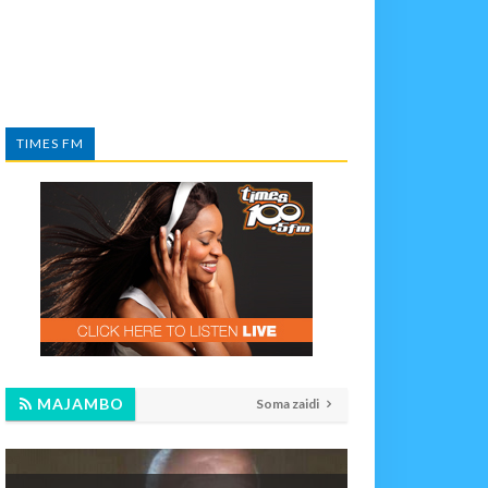
TIMES FM
MAJAMBO
Soma zaidi