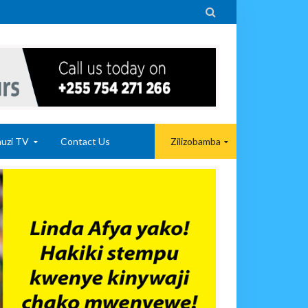

uzi TV
Contact Us
Zilizobamba