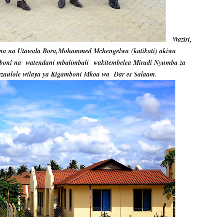
Waziri,
ma na Utawala Bora,
Mohammed Mchengelwa
(katikati) akiwa
mboni na watendani mbalimbali
wakitembelea Miradi Nyumba za
zaulole wilaya ya Kigamboni Mkoa wa Dar es Salaam.