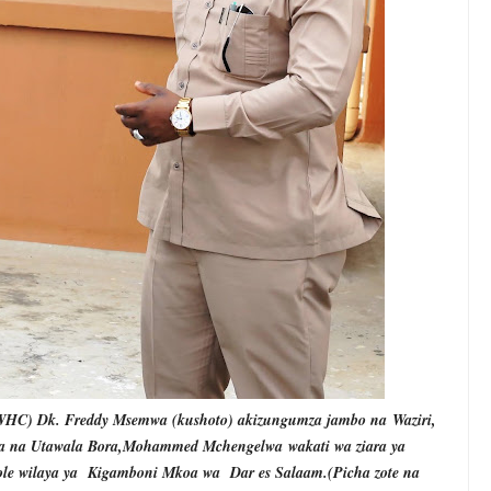
WHC) Dk. Freddy Msemwa (kushoto) akizungumza jambo na
Waziri,
Umma na Utawala Bora,Mohammed Mchengelwa
wakati wa ziara ya
ole wilaya ya Kigamboni Mkoa wa Dar es Salaam.(Picha zote na