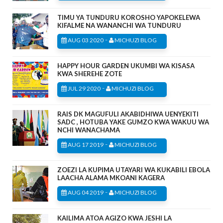
TIMU YA TUNDURU KOROSHO YAPOKELEWA
KIFALME NA WANANCHI WA TUNDURU
-
AUG 03 2020
MICHUZI BLOG
HAPPY HOUR GARDEN UKUMBI WA KISASA
KWA SHEREHE ZOTE
-
JUL 29 2020
MICHUZI BLOG
RAIS DK MAGUFULI AKABIDHIWA UENYEKITI
SADC , HOTUBA YAKE GUMZO KWA WAKUU WA
NCHI WANACHAMA
-
AUG 17 2019
MICHUZI BLOG
ZOEZI LA KUPIMA UTAYARI WA KUKABILI EBOLA
LAACHA ALAMA MKOANI KAGERA
-
AUG 04 2019
MICHUZI BLOG
KAILIMA ATOA AGIZO KWA JESHI LA