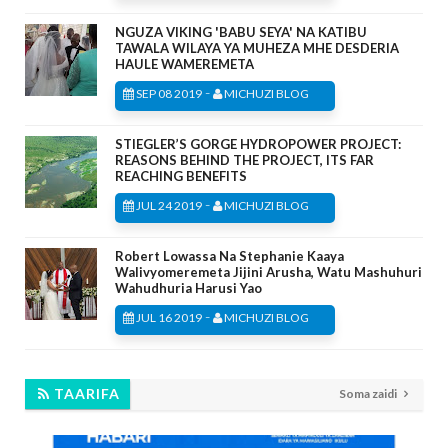
NGUZA VIKING 'BABU SEYA' NA KATIBU
TAWALA WILAYA YA MUHEZA MHE DESDERIA
HAULE WAMEREMETA
-
SEP 08 2019
MICHUZI BLOG
STIEGLER’S GORGE HYDROPOWER PROJECT:
REASONS BEHIND THE PROJECT, ITS FAR
REACHING BENEFITS
-
JUL 24 2019
MICHUZI BLOG
Robert Lowassa Na Stephanie Kaaya
Walivyomeremeta Jijini Arusha, Watu Mashuhuri
Wahudhuria Harusi Yao
-
JUL 16 2019
MICHUZI BLOG
TAARIFA
Soma zaidi