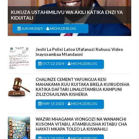
KUKUZA USTAHIMILIVU WA AKILI KATIKA ENZI YA
KIDIJITALI
-
JUN 04 2025
MICHUZI BLOG
Jeshi La Polisi Latoa Ufafanuzi Kuhusu Video
Inayosambaa Mtandaoni
-
OCT 22 2024
MICHUZI BLOG
CHALINZE CEMENT YAFUNGUA KESI
MAHAKAMA KUU KUITAKA BRELA KUIRUDISHA
KATIKA DAFTARI LINALOTAMBUA KAMPUNI
ZILIZOSAJILIWA KISHERIA
-
MAY 15 2023
MICHUZI BLOG
WAZIRI MHAGAMA VIONGOZI NA WANANCHI
KUSOMA VITABU, ATAMBULISHA KITABU CHA
HAYATI MKAPA TOLEO LA KISWAHILI
-
OCT 29 2022
MICHUZI BLOG