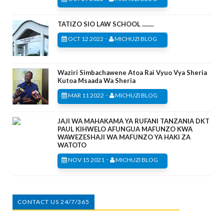
TATIZO SIO LAW SCHOOL ........
-
OCT 12 2022
MICHUZI BLOG
Waziri Simbachawene Atoa Rai Vyuo Vya Sheria
Kutoa Msaada Wa Sheria
-
MAR 11 2022
MICHUZI BLOG
JAJI WA MAHAKAMA YA RUFANI TANZANIA DKT
PAUL KIHWELO AFUNGUA MAFUNZO KWA
WAWEZESHAJI WA MAFUNZO YA HAKI ZA
WATOTO
-
NOV 15 2021
MICHUZI BLOG
CONTACT US 24/7/365