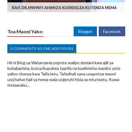
RAIS DK.MWINYI AHIMIZA KUENDELEA KUTENDA MEMA
Toa Maoni Yako:
Blogger
Facebook
0 COMMENTS SO FAR,ADD YOURS
Hii ni Blog ya Watanzania popote walipo duniani kwa ajili ya
kuhabarisha, kutoa/kupokea taarifa na kuelimisha mambo yote
yaliyo chanya kwa Taifa letu. Tafadhali sana unapotoa maoni
usichafue hali ya hewa wala usijeruhi hisia za mtu/watu. Kuwa
mstaarabu...