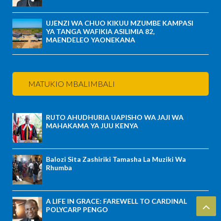
UJENZI WA CHUO KIKUU MZUMBE KAMPASI
YA TANGA WAFIKIA ASILIMIA 82,
MAENDELEO YAONEKANA
MATUKIO MBALIMBALI
RUTO AHUDHURIA UAPISHO WA JAJI WA
MAHAKAMA YA JUU KENYA
Balozi Sita Zashiriki Tamasha La Muziki Wa
Rhumba
A LIFE IN GRACE: FAREWELL TO CARDINAL
POLYCARP PENGO