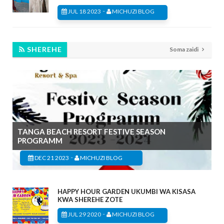
-
JUL 18 2023
MICHUZI BLOG
SHEREHE
Soma zaidi
TANGA BEACH RESORT FESTIVE SEASON
PROGRAMM
-
DEC 21 2023
MICHUZI BLOG
HAPPY HOUR GARDEN UKUMBI WA KISASA
KWA SHEREHE ZOTE
-
JUL 29 2020
MICHUZI BLOG