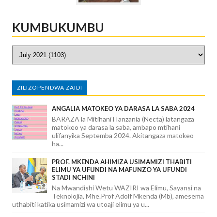
KUMBUKUMBU
ZILIZOPENDWA ZAIDI
ANGALIA MATOKEO YA DARASA LA SABA 2024
BARAZA la Mitihani lTanzania (Necta) latangaza
matokeo ya darasa la saba, ambapo mtihani
ulifanyika Septemba 2024. Akitangaza matokeo
ha...
PROF. MKENDA AHIMIZA USIMAMIZI THABITI
ELIMU YA UFUNDI NA MAFUNZO YA UFUNDI
STADI NCHINI
Na Mwandishi Wetu WAZIRI wa Elimu, Sayansi na
Teknolojia, Mhe.Prof Adolf Mkenda (Mb), amesema
uthabiti katika usimamizi wa utoaji elimu ya u...