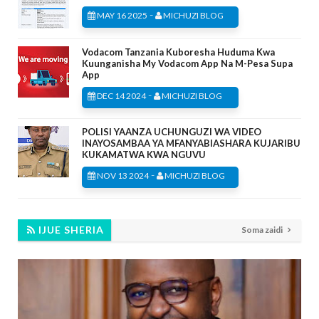
-
MAY 16 2025
MICHUZI BLOG
Vodacom Tanzania Kuboresha Huduma Kwa
Kuunganisha My Vodacom App Na M-Pesa Supa
App
-
DEC 14 2024
MICHUZI BLOG
POLISI YAANZA UCHUNGUZI WA VIDEO
INAYOSAMBAA YA MFANYABIASHARA KUJARIBU
KUKAMATWA KWA NGUVU
-
NOV 13 2024
MICHUZI BLOG
IJUE SHERIA
Soma zaidi