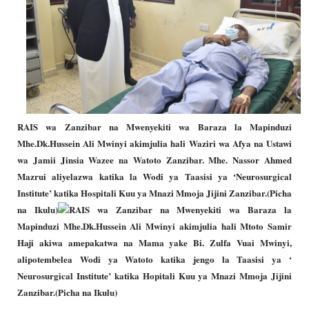
RAIS wa Zanzibar na Mwenyekiti wa Baraza la Mapinduzi
Mhe.Dk.Hussein Ali Mwinyi akimjulia hali Waziri wa Afya na Ustawi
wa Jamii Jinsia Wazee na Watoto Zanzibar. Mhe. Nassor Ahmed
Mazrui aliyelazwa katika la Wodi ya Taasisi ya ‘Neurosurgical
Institute’ katika Hospitali Kuu ya Mnazi Mmoja Jijini Zanzibar.(Picha
na Ikulu)
RAIS wa Zanzibar na Mwenyekiti wa Baraza la
Mapinduzi Mhe.Dk.Hussein Ali Mwinyi akimjulia hali Mtoto Samir
Haji akiwa amepakatwa na Mama yake Bi. Zulfa Vuai Mwinyi,
alipotembelea Wodi ya Watoto katika jengo la Taasisi ya ‘
Neurosurgical Institute’ katika Hopitali Kuu ya Mnazi Mmoja Jijini
Zanzibar.(Picha na Ikulu)