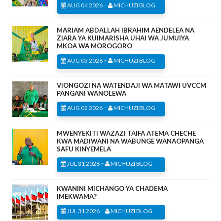
-
AUG 04 2026
MICHUZI BLOG
MARIAM ABDALLAH IBRAHIM AENDELEA NA
ZIARA YA KUIMARISHA UHAI WA JUMUIYA
MKOA WA MOROGORO
-
AUG 03 2026
MICHUZI BLOG
VIONGOZI NA WATENDAJI WA MATAWI UVCCM
PANGANI WANOLEWA
-
AUG 02 2026
MICHUZI BLOG
MWENYEKITI WAZAZI TAIFA ATEMA CHECHE
KWA MADIWANI NA WABUNGE WANAOPANGA
SAFU KINYEMELA
-
JUL 31 2026
MICHUZI BLOG
KWANINI MICHANGO YA CHADEMA
IMEKWAMA?
-
JUL 31 2026
MICHUZI BLOG