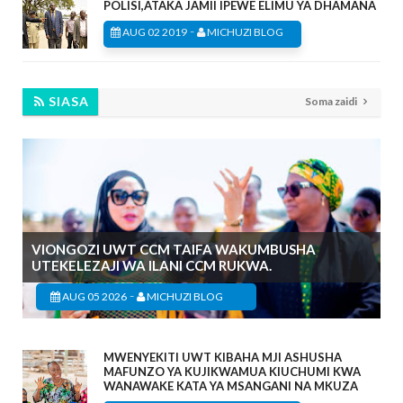
POLISI,ATAKA JAMII IPEWE ELIMU YA DHAMANA
-
AUG 02 2019
MICHUZI BLOG
SIASA
Soma zaidi
VIONGOZI UWT CCM TAIFA WAKUMBUSHA
UTEKELEZAJI WA ILANI CCM RUKWA.
-
AUG 05 2026
MICHUZI BLOG
MWENYEKITI UWT KIBAHA MJI ASHUSHA
MAFUNZO YA KUJIKWAMUA KIUCHUMI KWA
WANAWAKE KATA YA MSANGANI NA MKUZA