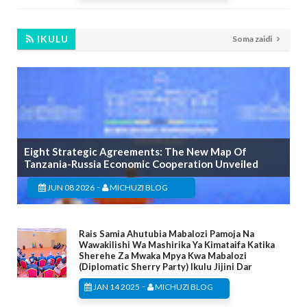
IKULU
Soma zaidi
Eight Strategic Agreements: The New Map Of
Tanzania-Russia Economic Cooperation Unveiled
-
JUN 08 2026
MICHUZI BLOG
Rais Samia Ahutubia Mabalozi Pamoja Na
Wawakilishi Wa Mashirika Ya Kimataifa Katika
Sherehe Za Mwaka Mpya Kwa Mabalozi
(Diplomatic Sherry Party) Ikulu Jijini Dar
-
JAN 14 2025
MICHUZI BLOG