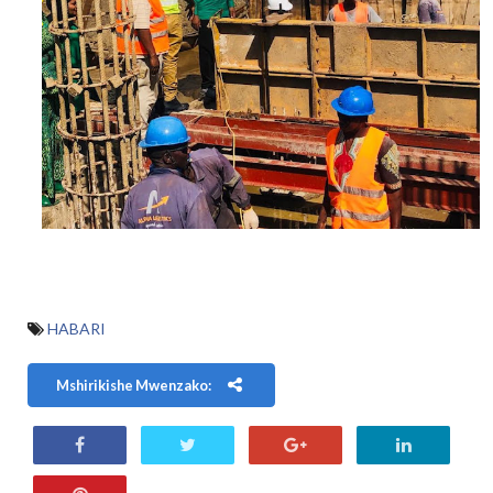
HABARI
Mshirikishe Mwenzako: