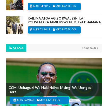
-
AUG 04 2019
MICHUZI BLOG
KAILIMA ATOA AGIZO KWA JESHI LA
POLISI,ATAKA JAMII IPEWE ELIMU YA DHAMANA
-
AUG 02 2019
MICHUZI BLOG
SIASA
Soma zaidi
CCM: Uchaguzi Wa Haki Ndiyo Msingi Wa Uongozi
Bora
-
AUG 06 2026
MICHUZI BLOG