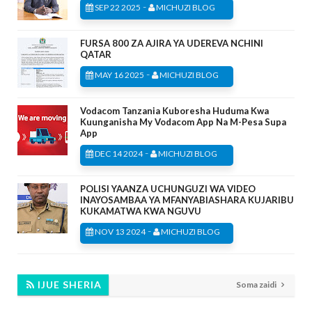
-
SEP 22 2025
MICHUZI BLOG
FURSA 800 ZA AJIRA YA UDEREVA NCHINI
QATAR
-
MAY 16 2025
MICHUZI BLOG
Vodacom Tanzania Kuboresha Huduma Kwa
Kuunganisha My Vodacom App Na M-Pesa Supa
App
-
DEC 14 2024
MICHUZI BLOG
POLISI YAANZA UCHUNGUZI WA VIDEO
INAYOSAMBAA YA MFANYABIASHARA KUJARIBU
KUKAMATWA KWA NGUVU
-
NOV 13 2024
MICHUZI BLOG
IJUE SHERIA
Soma zaidi