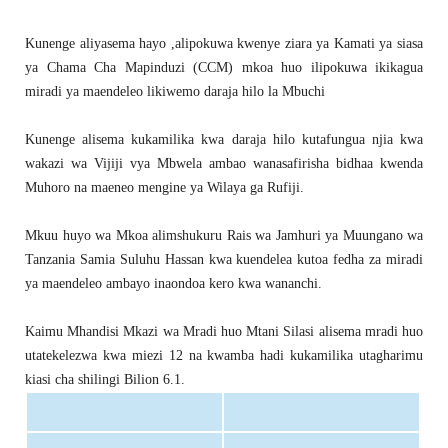
Kunenge aliyasema hayo ,alipokuwa kwenye ziara ya Kamati ya siasa
ya Chama Cha Mapinduzi (CCM) mkoa huo ilipokuwa ikikagua
miradi ya maendeleo likiwemo daraja hilo la Mbuchi
Kunenge alisema kukamilika kwa daraja hilo kutafungua njia kwa
wakazi wa Vijiji vya Mbwela ambao wanasafirisha bidhaa kwenda
Muhoro na maeneo mengine ya Wilaya ga Rufiji.
Mkuu huyo wa Mkoa alimshukuru Rais wa Jamhuri ya Muungano wa
Tanzania Samia Suluhu Hassan kwa kuendelea kutoa fedha za miradi
ya maendeleo ambayo inaondoa kero kwa wananchi.
Kaimu Mhandisi Mkazi wa Mradi huo Mtani Silasi alisema mradi huo
utatekelezwa kwa miezi 12 na kwamba hadi kukamilika utagharimu
kiasi cha shilingi Bilion 6.1.