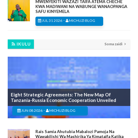
MWENYEKITI WAZAZI TAIFA ATEMA CHECHE
KWA MADIWANI NA WABUNGE WANAOPANGA
SAFU KINYEMELA
-
JUL 31 2026
MICHUZI BLOG
IKULU
Soma zaidi
Eight Strategic Agreements: The New Map Of
Tanzania-Russia Economic Cooperation Unveiled
-
JUN 08 2026
MICHUZI BLOG
Rais Samia Ahutubia Mabalozi Pamoja Na
Wawakilishi Wa Mashirika Ya Kimataifa Katika