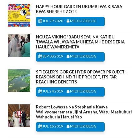
HAPPY HOUR GARDEN UKUMBI WA KISASA
KWA SHEREHE ZOTE
-
JUL 29 2020
MICHUZI BLOG
NGUZA VIKING 'BABU SEYA' NA KATIBU
TAWALA WILAYA YA MUHEZA MHE DESDERIA
HAULE WAMEREMETA
-
SEP 08 2019
MICHUZI BLOG
STIEGLER’S GORGE HYDROPOWER PROJECT:
REASONS BEHIND THE PROJECT, ITS FAR
REACHING BENEFITS
-
JUL 24 2019
MICHUZI BLOG
Robert Lowassa Na Stephanie Kaaya
Walivyomeremeta Jijini Arusha, Watu Mashuhuri
Wahudhuria Harusi Yao
-
JUL 16 2019
MICHUZI BLOG