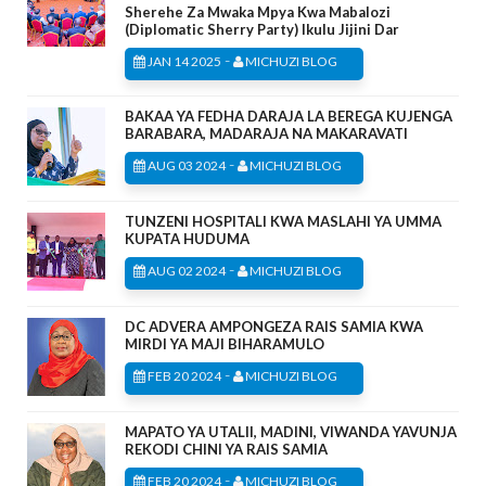
Sherehe Za Mwaka Mpya Kwa Mabalozi
(Diplomatic Sherry Party) Ikulu Jijini Dar
-
JAN 14 2025
MICHUZI BLOG
BAKAA YA FEDHA DARAJA LA BEREGA KUJENGA
BARABARA, MADARAJA NA MAKARAVATI
-
AUG 03 2024
MICHUZI BLOG
TUNZENI HOSPITALI KWA MASLAHI YA UMMA
KUPATA HUDUMA
-
AUG 02 2024
MICHUZI BLOG
DC ADVERA AMPONGEZA RAIS SAMIA KWA
MIRDI YA MAJI BIHARAMULO
-
FEB 20 2024
MICHUZI BLOG
MAPATO YA UTALII, MADINI, VIWANDA YAVUNJA
REKODI CHINI YA RAIS SAMIA
-
FEB 20 2024
MICHUZI BLOG