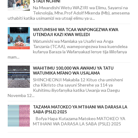
STADI NCHINI
Na Mwandishi Wetu WAZIRI wa Elimu, Sayansi na
Teknolojia, Mhe.Prof Adolf Mkenda (Mb), amesema
uthabiti katika usimamizi wa utoaji elimu ya u...
WATUMISHI WA TCAA WAPONGEZWA KWA
UTENDAJI KAZI KWA WELEDI
Watumishi wa Mamlaka ya Usafiri wa Anga
Tanzania (TCAA), wamepongezwa kwa kuendelea
kufanya Baraza la Wafanyakazi lenye tija lililofanya
mam...
WAHITIMU 100,000 WA AWAMU YA TATU
WATUMIKA MFANO WA USALAMA
SHINCHEONJI Makabila 12 Kituo cha umisheni
cha Kikristo cha sayuni Sherehe ya 114 ya
Kuhitimu iliyofanyika katika Uwanja wa Daegu
Novemba 12...
TAZAMA MATOKEO YA MTIHANI WA DARASA LA
SABA (PSLE) 2025
Bofya Hapa Kutazama Matokeo MATOKEO YA
MTIHANI WA DARASA LA SABA (PSLE) 2025