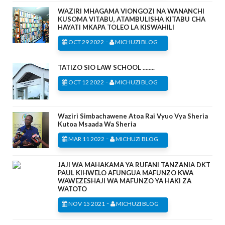
WAZIRI MHAGAMA VIONGOZI NA WANANCHI
KUSOMA VITABU, ATAMBULISHA KITABU CHA
HAYATI MKAPA TOLEO LA KISWAHILI
-
OCT 29 2022
MICHUZI BLOG
TATIZO SIO LAW SCHOOL ........
-
OCT 12 2022
MICHUZI BLOG
Waziri Simbachawene Atoa Rai Vyuo Vya Sheria
Kutoa Msaada Wa Sheria
-
MAR 11 2022
MICHUZI BLOG
JAJI WA MAHAKAMA YA RUFANI TANZANIA DKT
PAUL KIHWELO AFUNGUA MAFUNZO KWA
WAWEZESHAJI WA MAFUNZO YA HAKI ZA
WATOTO
-
NOV 15 2021
MICHUZI BLOG