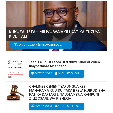
KUKUZA USTAHIMILIVU WA AKILI KATIKA ENZI YA
KIDIJITALI
-
JUN 04 2025
MICHUZI BLOG
Jeshi La Polisi Latoa Ufafanuzi Kuhusu Video
Inayosambaa Mtandaoni
-
OCT 22 2024
MICHUZI BLOG
CHALINZE CEMENT YAFUNGUA KESI
MAHAKAMA KUU KUITAKA BRELA KUIRUDISHA
KATIKA DAFTARI LINALOTAMBUA KAMPUNI
ZILIZOSAJILIWA KISHERIA
-
MAY 15 2023
MICHUZI BLOG