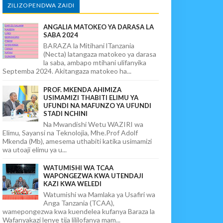
ZILIZOPENDWA ZAIDI
ANGALIA MATOKEO YA DARASA LA
SABA 2024
BARAZA la Mitihani lTanzania
(Necta) latangaza matokeo ya darasa
la saba, ambapo mtihani ulifanyika
Septemba 2024. Akitangaza matokeo ha...
PROF. MKENDA AHIMIZA
USIMAMIZI THABITI ELIMU YA
UFUNDI NA MAFUNZO YA UFUNDI
STADI NCHINI
Na Mwandishi Wetu WAZIRI wa
Elimu, Sayansi na Teknolojia, Mhe.Prof Adolf
Mkenda (Mb), amesema uthabiti katika usimamizi
wa utoaji elimu ya u...
WATUMISHI WA TCAA
WAPONGEZWA KWA UTENDAJI
KAZI KWA WELEDI
Watumishi wa Mamlaka ya Usafiri wa
Anga Tanzania (TCAA),
wamepongezwa kwa kuendelea kufanya Baraza la
Wafanyakazi lenye tija lililofanya mam...