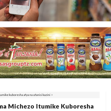
mike kuboresha afya na ufanisi kazini
ma Michezo Itumike Kuboresha