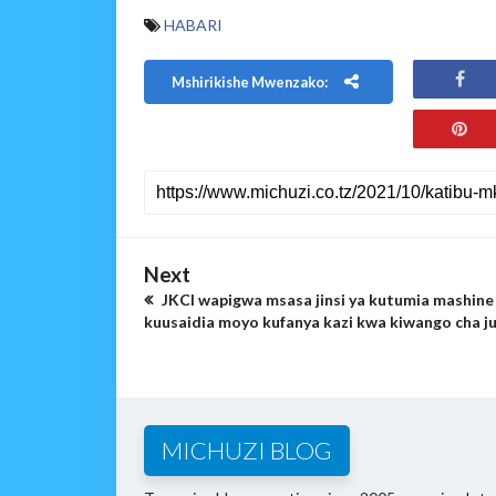
HABARI
Mshirikishe Mwenzako:
Next
JKCI wapigwa msasa jinsi ya kutumia mashine
kuusaidia moyo kufanya kazi kwa kiwango cha j
MICHUZI BLOG