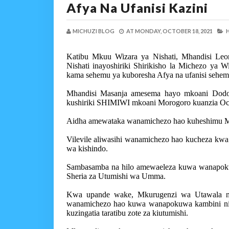
Afya Na Ufanisi Kazini
MICHUZI BLOG
AT
MONDAY, OCTOBER 18, 2021
H
Katibu Mkuu Wizara ya Nishati, Mhandisi Le
Nishati inayoshiriki Shirikisho la Michezo ya 
kama sehemu ya kuboresha Afya na ufanisi sehemu
Mhandisi Masanja amesema hayo mkoani Dodo
kushiriki SHIMIWI mkoani Morogoro kuanzia Oc
Aidha amewataka wanamichezo hao kuheshimu Mi
Vilevile aliwasihi wanamichezo hao kucheza kwa
wa kishindo.
Sambasamba na hilo amewaeleza kuwa wanapok
Sheria za Utumishi wa Umma.
Kwa upande wake, Mkurugenzi wa Utawala na
wanamichezo hao kuwa wanapokuwa kambini ni
kuzingatia taratibu zote za kiutumishi.