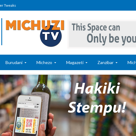
er Tweaks
Burudani
Michezo
Magazeti
Zanzibar
Mich