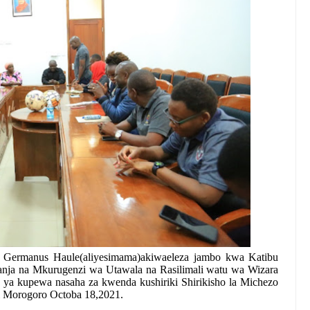
 Germanus Haule(aliyesimama)akiwaeleza jambo kwa Katibu
nja na Mkurugenzi wa Utawala na Rasilimali watu wa Wizara
 ya kupewa nasaha za kwenda kushiriki Shirikisho la Michezo
i Morogoro Octoba 18,2021.