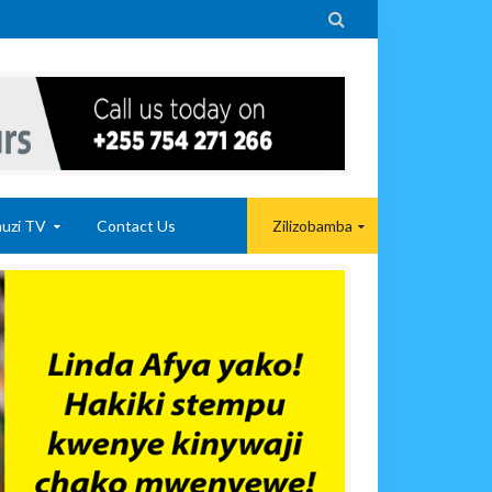

uzi TV
Contact Us
Zilizobamba