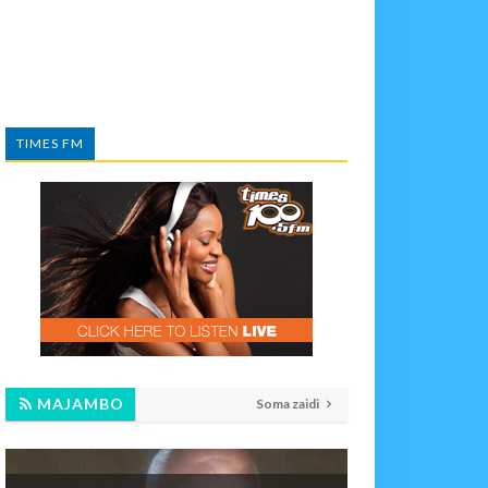
TIMES FM
MAJAMBO
Soma zaidi