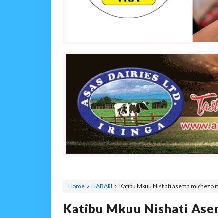
Home
HABARI
Katibu Mkuu Nishati asema michezo itu
Katibu Mkuu Nishati Ase