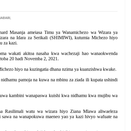
ABARI,
onard Masanja ameiasa Timu ya Wanamichezo wa Wizara ya
Wizara na Idara za Serikali (SHIMIWI), kutumia Michezo hiyo
 za kazi.
ma wakati akitoa nasaha kwa wachezaji hao wanaokwenda
toba 20 hadi Novemba 2, 2021.
chezo hiyo na kuzingatia dhana nzima ya kuanzishwa kwake.
 nidhamu pamoja na kuwa na mbinu za ziada ili kupata ushindi
uwa kambini wanapaswa kuishi kwa nidhamu kwa mujibu wa
 Rasilimali watu wa wizara hiyo Ziana Mlawa aliwaeleza
 sawa na wanapokuwa maeneo yao ya kazi hivyo wafuate na