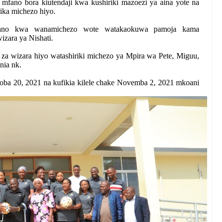
ano bora kiutendaji kwa kushiriki mazoezi ya aina yote na
ka michezo hiyo.
rikiano kwa wanamichezo wote watakaokuwa pamoja kama
izara ya Nishati.
 za wizara hiyo watashiriki michezo ya Mpira wa Pete, Miguu,
nia nk.
ba 20, 2021 na kufikia kilele chake Novemba 2, 2021 mkoani