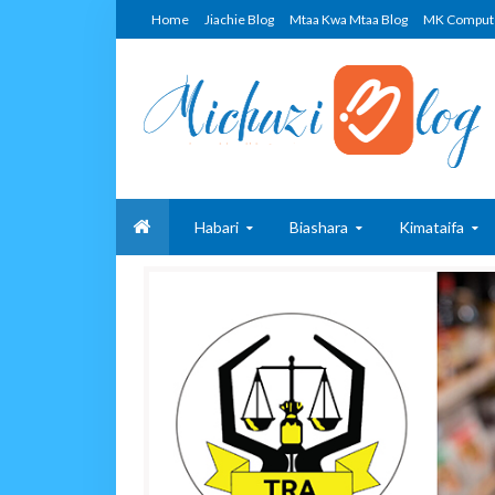
Home
Jiachie Blog
Mtaa Kwa Mtaa Blog
MK Comput
Habari
Biashara
Kimataifa