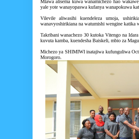
Mlawa alisema kuwa wanamichezo hao wakawe mf
yale yote wanayopaswa kufanya wanapokuwa kati
Vilevile aliwasihi kuendeleza umoja, ushi
wanavyoshirikiana na watumishi wengine katika w
Takribani wanachezo 30 kutoka Vitengo na Idara
kuvuta kamba, kuendesha Baiskeli, mbio za Magu
Michezo ya SHIMIWI inatajiwa kufunguliwa Octo
Morogoro.