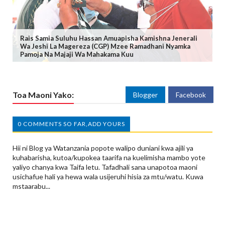
Rais Samia Suluhu Hassan Amuapisha Kamishna Jenerali
Wa Jeshi La Magereza (CGP) Mzee Ramadhani Nyamka
Pamoja Na Majaji Wa Mahakama Kuu
Toa Maoni Yako:
Blogger
Facebook
0 COMMENTS SO FAR,ADD YOURS
Hii ni Blog ya Watanzania popote walipo duniani kwa ajili ya
kuhabarisha, kutoa/kupokea taarifa na kuelimisha mambo yote
yaliyo chanya kwa Taifa letu. Tafadhali sana unapotoa maoni
usichafue hali ya hewa wala usijeruhi hisia za mtu/watu. Kuwa
mstaarabu...