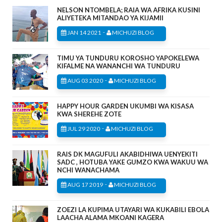
NELSON NTOMBELA; RAIA WA AFRIKA KUSINI
ALIYETEKA MITANDAO YA KIJAMII
-
JAN 14 2021
MICHUZI BLOG
TIMU YA TUNDURU KOROSHO YAPOKELEWA
KIFALME NA WANANCHI WA TUNDURU
-
AUG 03 2020
MICHUZI BLOG
HAPPY HOUR GARDEN UKUMBI WA KISASA
KWA SHEREHE ZOTE
-
JUL 29 2020
MICHUZI BLOG
RAIS DK MAGUFULI AKABIDHIWA UENYEKITI
SADC , HOTUBA YAKE GUMZO KWA WAKUU WA
NCHI WANACHAMA
-
AUG 17 2019
MICHUZI BLOG
ZOEZI LA KUPIMA UTAYARI WA KUKABILI EBOLA
LAACHA ALAMA MKOANI KAGERA