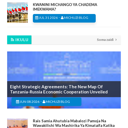
KWANINI MICHANGO YA CHADEMA
IMEKWAMA?
-
JUL 31 2026
MICHUZI BLOG
IKULU
Soma zaidi
Eight Strategic Agreements: The New Map Of
Tanzania-Russia Economic Cooperation Unveiled
-
JUN 08 2026
MICHUZI BLOG
Rais Samia Ahutubia Mabalozi Pamoja Na
Wawakilishi Wa Mashirika Ya Kimataifa Katika