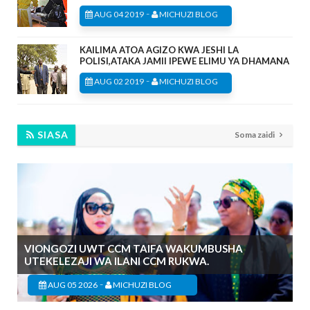
-
AUG 04 2019
MICHUZI BLOG
KAILIMA ATOA AGIZO KWA JESHI LA
POLISI,ATAKA JAMII IPEWE ELIMU YA DHAMANA
-
AUG 02 2019
MICHUZI BLOG
SIASA
Soma zaidi
VIONGOZI UWT CCM TAIFA WAKUMBUSHA
UTEKELEZAJI WA ILANI CCM RUKWA.
-
AUG 05 2026
MICHUZI BLOG