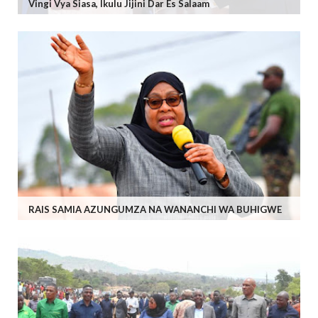
Vingi Vya Siasa, Ikulu Jijini Dar Es Salaam
RAIS SAMIA AZUNGUMZA NA WANANCHI WA BUHIGWE