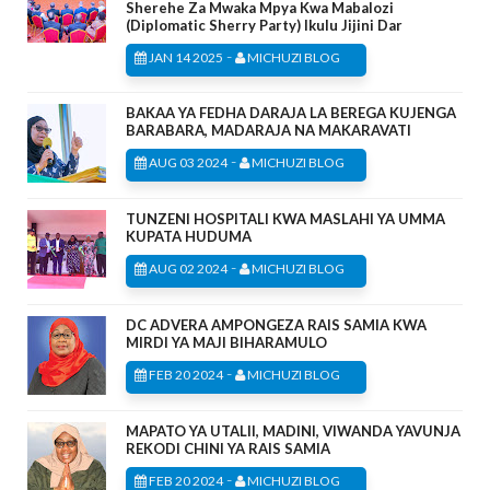
Sherehe Za Mwaka Mpya Kwa Mabalozi
(Diplomatic Sherry Party) Ikulu Jijini Dar
-
JAN 14 2025
MICHUZI BLOG
BAKAA YA FEDHA DARAJA LA BEREGA KUJENGA
BARABARA, MADARAJA NA MAKARAVATI
-
AUG 03 2024
MICHUZI BLOG
TUNZENI HOSPITALI KWA MASLAHI YA UMMA
KUPATA HUDUMA
-
AUG 02 2024
MICHUZI BLOG
DC ADVERA AMPONGEZA RAIS SAMIA KWA
MIRDI YA MAJI BIHARAMULO
-
FEB 20 2024
MICHUZI BLOG
MAPATO YA UTALII, MADINI, VIWANDA YAVUNJA
REKODI CHINI YA RAIS SAMIA
-
FEB 20 2024
MICHUZI BLOG