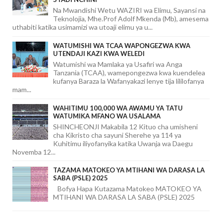
Na Mwandishi Wetu WAZIRI wa Elimu, Sayansi na
Teknolojia, Mhe.Prof Adolf Mkenda (Mb), amesema
uthabiti katika usimamizi wa utoaji elimu ya u...
WATUMISHI WA TCAA WAPONGEZWA KWA
UTENDAJI KAZI KWA WELEDI
Watumishi wa Mamlaka ya Usafiri wa Anga
Tanzania (TCAA), wamepongezwa kwa kuendelea
kufanya Baraza la Wafanyakazi lenye tija lililofanya
mam...
WAHITIMU 100,000 WA AWAMU YA TATU
WATUMIKA MFANO WA USALAMA
SHINCHEONJI Makabila 12 Kituo cha umisheni
cha Kikristo cha sayuni Sherehe ya 114 ya
Kuhitimu iliyofanyika katika Uwanja wa Daegu
Novemba 12...
TAZAMA MATOKEO YA MTIHANI WA DARASA LA
SABA (PSLE) 2025
Bofya Hapa Kutazama Matokeo MATOKEO YA
MTIHANI WA DARASA LA SABA (PSLE) 2025