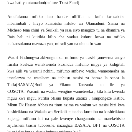
kwa hati ya utamaduni(culture Trust Fund).
Amefafanua mfuko huo baadae ulififia na kufa kwasababu
mbalimbali , hivyo kuanzisha mfuko wa Utamaduni, Sanaa na
Michezo tena chini ya Serikali ya sasa siyo maagizo tu na dhamira ya
Rais bali ni kuitikia kilio cha wadau kuhusu kuwa na mfuko
utakaosukuma mawazo yao, miradi yao na ubunufu wao.
Waziri Bashungwa akizungumzia mifumo ya taasisi ,amesema anayo
furaha kueleza wanakwenda kuzindua mifumo mipya ya kidigitali
kwa ajili ya wasanii nchini, mifumo ambayo wadau wameonesha na
imeelezwa na watalaam na itahusu taasisi za baraza la sanaa la
Taifa(BASATA)Bodi ya Filamu Tanzania na ile ya
COSOTA."Wasanii na wadau wengine wameteseka , kila kitu kwenda
mguu kwa mguu kufika ofisini kupata utatuzi , nimpongeze Katibu
Mkuu Dk.Hassan Abbas na timu nzima ya wakuu wa taasisi hizi kwa
kushirikiana na Wakala wa Serikali mtandao kuratibu na kushirikiana
kujenga mifumo hii na pale kwenye changamoto na marekebisho
zijulisheni taasisi tuboreshe, naziagiza BASATA, BFT na COSOTA