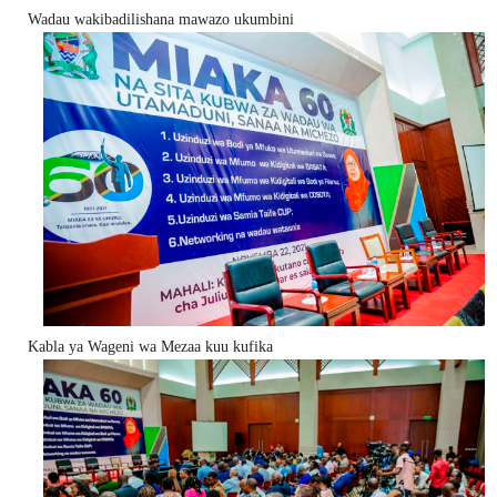
Wadau wakibadilishana mawazo ukumbini
Kabla ya Wageni wa Mezaa kuu kufika