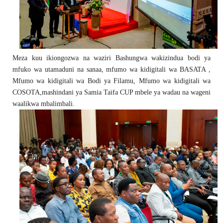
Meza kuu ikiongozwa na waziri Bashungwa wakizindua bodi ya
mfuko wa utamaduni na sanaa, mfumo wa kidigitali wa BASATA ,
Mfumo wa kidigitali wa Bodi ya Filamu, Mfumo wa kidigitali wa
COSOTA,mashindani ya Samia Taifa CUP mbele ya wadau na wageni
waalikwa mbalimbali.