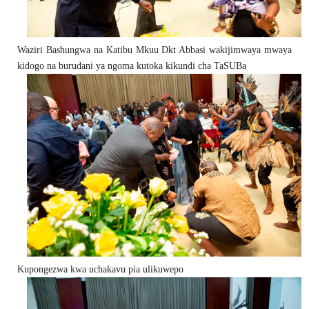
Waziri Bashungwa na Katibu Mkuu Dkt Abbasi wakijimwaya mwaya
kidogo na burudani ya ngoma kutoka kikundi cha TaSUBa
Kupongezwa kwa uchakavu pia ulikuwepo