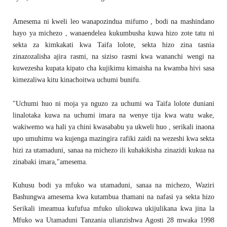
Amesema ni kweli leo wanapozindua mifumo , bodi na mashindano
hayo ya michezo , wanaendelea kukumbusha kuwa hizo zote tatu ni
sekta za kimkakati kwa Taifa lolote, sekta hizo zina tasnia
zinazozalisha ajira rasmi, na siziso rasmi kwa wananchi wengi na
kuwezesha kupata kipato cha kujikimu kimaisha na kwamba hivi sasa
kimezaliwa kitu kinachoitwa uchumi bunifu.
"Uchumi huo ni moja ya nguzo za uchumi wa Taifa lolote duniani
linalotaka kuwa na uchumi imara na wenye tija kwa watu wake,
wakiwemo wa hali ya chini kwasababu ya ukweli huo , serikali inaona
upo umuhimu wa kujenga mazingira rafiki zaidi na wezeshi kwa sekta
hizi za utamaduni, sanaa na michezo ili kuhakikisha zinazidi kukua na
zinabaki imara,"amesema.
Kuhusu bodi ya mfuko wa utamaduni, sanaa na michezo, Waziri
Bashungwa amesema kwa kutambua thamani na nafasi ya sekta hizo
Serikali imeamua kufufua mfuko uliokuwa ukijulikana kwa jina la
Mfuko wa Utamaduni Tanzania ulianzishwa Agosti 28 mwaka 1998