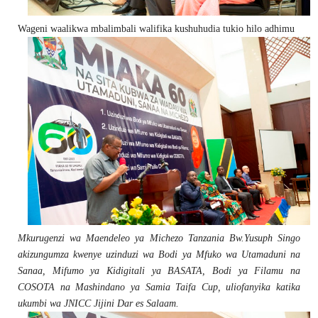
Wageni waalikwa mbalimbali walifika kushuhudia tukio hilo adhimu
Mkurugenzi wa Maendeleo ya Michezo Tanzania Bw.Yusuph Singo
akizungumza kwenye uzinduzi wa Bodi ya Mfuko wa Utamaduni na
Sanaa, Mifumo ya Kidigitali ya BASATA, Bodi ya Filamu na
COSOTA na Mashindano ya Samia Taifa Cup, uliofanyika katika
ukumbi wa JNICC Jijini Dar es Salaam.