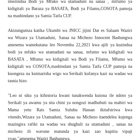
imezindua Bodi ya Mfuko wa utamaduni na sanaa , mifumo ya
kidigitali ya Baraza ya BASATA, Bodi ya Filamu,COSOTA pamoja
na mashindano ya Samia Taifa CUF.
Akizungumza katika Ukumbi wa JNICC jijini Dar es Salaam Waziri
wa Wizara ya Utamaduni, Sanaa na Michezo Innocent Bashungwa
amesema wamekutana leo Novemba 22,2021 kwa ajili ya kuzindua
bodi ya mfuko wa utamaduni na sanaa, mfumo wa kidigitali wa
BASATA , Mfumo wa kidigitali wa Bodi ya Filamu, Mfumo wa
kidigitali wa COSOTA,mashindani ya Samia Taifa CUP pamoja na
kuongeza na kuimarisha wigo wa Serikali kufanya kazi na wadau wa
tasnia hizo.
"Leo ni siku ya kihistoria kwani tunakwenda kuiona ile ndoto ya
Serikali ya awamu ya sita chini ya uongozi madhubuti na mahiri wa
Mama yetu Rais Samia Suluhu Hassan ikitafsiriwa kwa
vitendo,Wizara ya Utamaduni, Sanaa na Michezo itaendelea kujenga
mazingira rafiki na wadau wa shughuli za utamaduni , sanaa na
michezo ili wavune matunda ya kazi zao kupitia vipaji
vyao,"amesema Waziri Bashungwa.