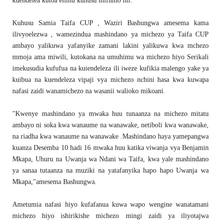
kuendelea kutoa elimu kuhusu mifumo hii."
Kuhusu Samia Taifa CUP , Waziri Bashungwa amesema kama
ilivyoelezwa , wamezindua mashindano ya michezo ya Taifa CUP
ambayo yalikuwa yafanyike zamani lakini yalikuwa kwa mchezo
mmoja ama miwili, kutokana na umuhimu wa michezo hiyo Serikali
imekusudia kufufua na kuiendeleza ili iweze kufikia malengo yake ya
kuibua na kuendeleza vipaji vya michezo nchini hasa kwa kuwapa
nafasi zaidi wanamichezo na wasanii walioko mikoani.
"Kwenye mashindano ya mwaka huu tunaanza na michezo mitatu
ambayo ni soka kwa wanaume na wanawake, netiboli kwa wanawake,
na riadha kwa wanaume na wanawake .Mashindano haya yamepangwa
kuanza Desemba 10 hadi 16 mwaka huu katika viwanja vya Benjamin
Mkapa, Uhuru na Uwanja wa Ndani wa Taifa, kwa yale mashindano
ya sanaa tutaanza na muziki na yatafanyika hapo hapo Uwanja wa
Mkapa,"amesema Bashungwa.
Ametumia nafasi hiyo kufafanua kuwa wapo wengine wanatamani
michezo hiyo ishirikishe michezo mingi zaidi ya iliyotajwa