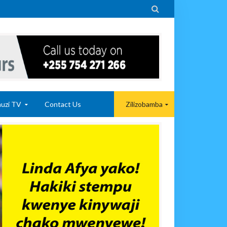

uzi TV
Contact Us
Zilizobamba