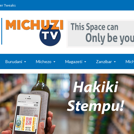
er Tweaks
Burudani
Michezo
Magazeti
Zanzibar
Mich