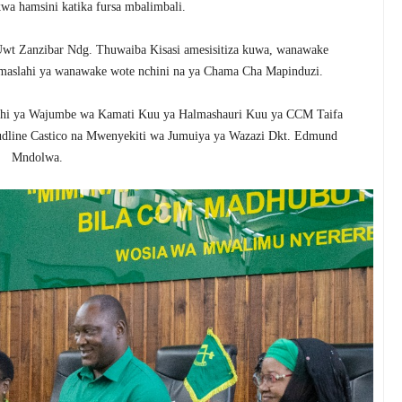
wa hamsini katika fursa mbalimbali.
wt Zanzibar Ndg. Thuwaiba Kisasi amesisitiza kuwa, wanawake
 maslahi ya wanawake wote nchini na ya Chama Cha Mapinduzi.
adhi ya Wajumbe wa Kamati Kuu ya Halmashauri Kuu ya CCM Taifa
dline Castico na Mwenyekiti wa Jumuiya ya Wazazi Dkt. Edmund
Mndolwa.