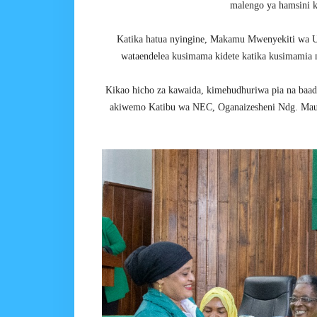
malengo ya hamsini k
Katika hatua nyingine, Makamu Mwenyekiti wa U
wataendelea kusimama kidete katika kusimamia
Kikao hicho za kawaida, kimehudhuriwa pia na ba
akiwemo Katibu wa NEC, Oganaizesheni Ndg. Mau