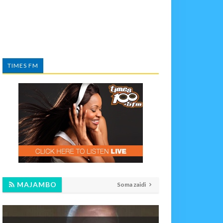
TIMES FM
MAJAMBO
Soma zaidi