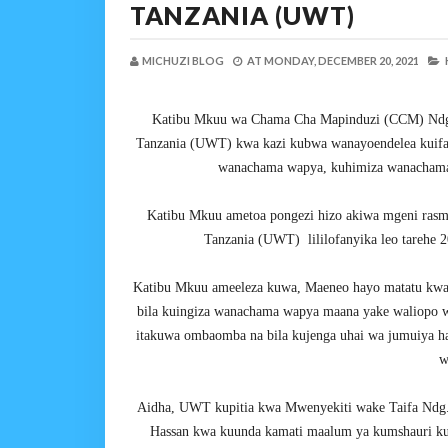
TANZANIA (UWT)
MICHUZI BLOG
AT
MONDAY, DECEMBER 20, 2021
Katibu Mkuu wa Chama Cha Mapinduzi (CCM) Ndg
Tanzania (UWT) kwa kazi kubwa wanayoendelea kuifan
wanachama wapya, kuhimiza wanachama 
Katibu Mkuu ametoa pongezi hizo akiwa mgeni rasm
Tanzania (UWT) lililofanyika leo tarehe
Katibu Mkuu ameeleza kuwa, Maeneo hayo matatu kwa
bila kuingiza wanachama wapya maana yake waliopo w
itakuwa ombaomba na bila kujenga uhai wa jumuiya h
w
Aidha, UWT kupitia kwa Mwenyekiti wake Taifa Ndg.
Hassan kwa kuunda kamati maalum ya kumshauri kuhu