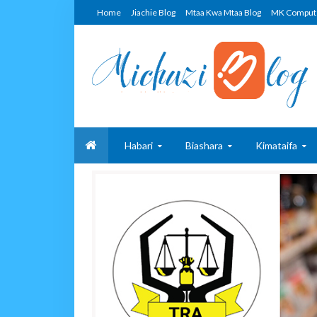
Home
Jiachie Blog
Mtaa Kwa Mtaa Blog
MK Comput
Habari
Biashara
Kimataifa