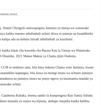
HABARI,
SIASA,
. Daniel Chongolo amewapogeza Jumuiya ya umoja wa wanawake
ya katika maeneo mbalimbali nchini ikiwa ni pamoja na kuandikisha
kulipa ada na kubuni miradi mbalimbali ya kiuchumi.
i katika kikao cha kawaida cha Baraza Kuu la Umoja wa Wanawake
 20 Disemba, 2021 Makao Makuu ya Chama jijini Dodoma.
 CCM ni muhimu sana, bila hayo hakuna Chama wala Jumuiya, kwani
ataendelea kupungua, bila kuwa na msingi imara wa uchumi jumuiya
atutakuwa na jumuiya imara na yenye nguvu ya kusimamia maslahi ya
anawake nchini.
 Gaudensia Kabaka, imetoa tamko la kumpongeza Rais Samia Suluhu
su masuala ya usawa wa kijinsia, ambapo itasaidia katika kufikia