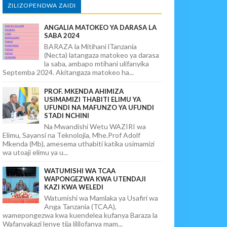
ZILIZOPENDWA ZAIDI
ANGALIA MATOKEO YA DARASA LA
SABA 2024
BARAZA la Mitihani lTanzania
(Necta) latangaza matokeo ya darasa
la saba, ambapo mtihani ulifanyika
Septemba 2024. Akitangaza matokeo ha...
PROF. MKENDA AHIMIZA
USIMAMIZI THABITI ELIMU YA
UFUNDI NA MAFUNZO YA UFUNDI
STADI NCHINI
Na Mwandishi Wetu WAZIRI wa
Elimu, Sayansi na Teknolojia, Mhe.Prof Adolf
Mkenda (Mb), amesema uthabiti katika usimamizi
wa utoaji elimu ya u...
WATUMISHI WA TCAA
WAPONGEZWA KWA UTENDAJI
KAZI KWA WELEDI
Watumishi wa Mamlaka ya Usafiri wa
Anga Tanzania (TCAA),
wamepongezwa kwa kuendelea kufanya Baraza la
Wafanyakazi lenye tija lililofanya mam...