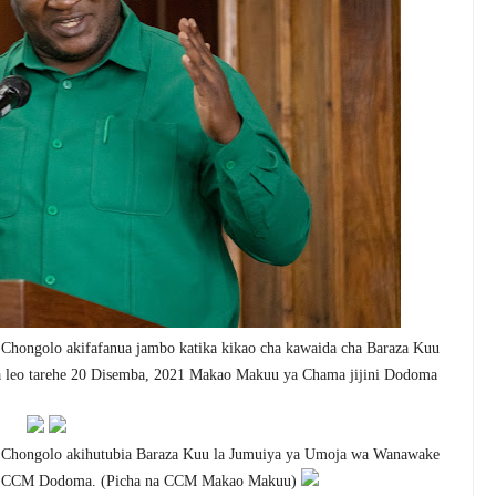
Chongolo akifafanua jambo
katika kikao cha kawaida cha Baraza Kuu
 leo tarehe 20 Disemba, 2021 Makao Makuu ya Chama jijini Dodoma
Chongolo akihutubia Baraza Kuu la Jumuiya ya Umoja wa Wanawake
a CCM Dodoma. (Picha na CCM Makao Makuu)