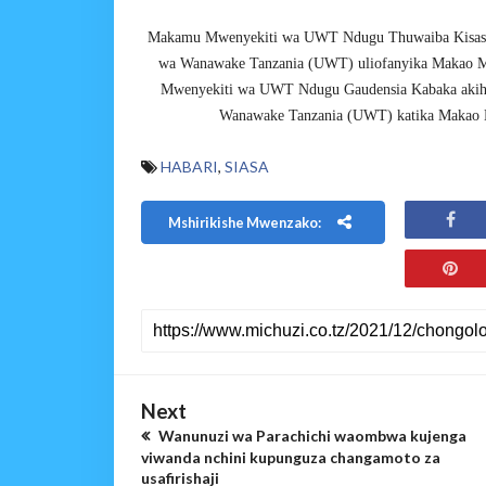
Makamu Mwenyekiti wa UWT Ndugu Thuwaiba Kisasi a
wa Wanawake Tanzania (UWT) uliofanyika Makao
Mwenyekiti wa UWT Ndugu Gaudensia Kabaka akihu
Wanawake Tanzania (UWT) katika Makao
HABARI
,
SIASA
Mshirikishe Mwenzako:
Next
Wanunuzi wa Parachichi waombwa kujenga
viwanda nchini kupunguza changamoto za
usafirishaji