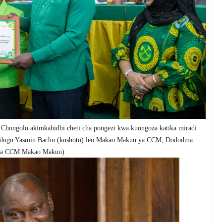
hongolo akimkabidhi cheti cha pongezi kwa kuongoza katika miradi
dugu Yasmin Bachu (kushoto) leo Makao Makuu ya CCM, Dododma.
 na CCM Makao Makuu)