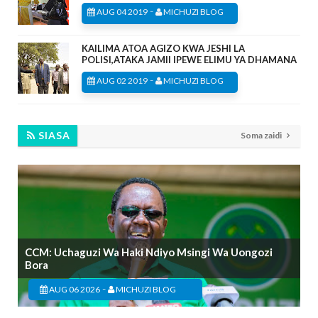
-
AUG 04 2019
MICHUZI BLOG
KAILIMA ATOA AGIZO KWA JESHI LA
POLISI,ATAKA JAMII IPEWE ELIMU YA DHAMANA
-
AUG 02 2019
MICHUZI BLOG
SIASA
Soma zaidi
CCM: Uchaguzi Wa Haki Ndiyo Msingi Wa Uongozi
Bora
-
AUG 06 2026
MICHUZI BLOG