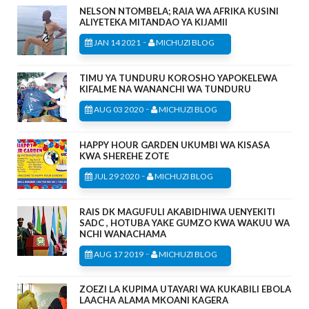
NELSON NTOMBELA; RAIA WA AFRIKA KUSINI
ALIYETEKA MITANDAO YA KIJAMII
-
JAN 14 2021
MICHUZI BLOG
TIMU YA TUNDURU KOROSHO YAPOKELEWA
KIFALME NA WANANCHI WA TUNDURU
-
AUG 03 2020
MICHUZI BLOG
HAPPY HOUR GARDEN UKUMBI WA KISASA
KWA SHEREHE ZOTE
-
JUL 29 2020
MICHUZI BLOG
RAIS DK MAGUFULI AKABIDHIWA UENYEKITI
SADC , HOTUBA YAKE GUMZO KWA WAKUU WA
NCHI WANACHAMA
-
AUG 17 2019
MICHUZI BLOG
ZOEZI LA KUPIMA UTAYARI WA KUKABILI EBOLA
LAACHA ALAMA MKOANI KAGERA