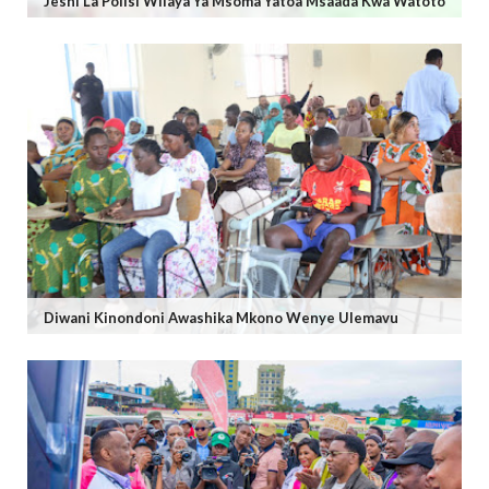
Jeshi La Polisi Wilaya Ya Msoma Yatoa Msaada Kwa Watoto
Diwani Kinondoni Awashika Mkono Wenye Ulemavu