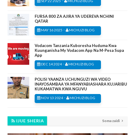
-
SEP 22 2025
MICHUZI BLOG
FURSA 800 ZA AJIRA YA UDEREVA NCHINI
QATAR
-
MAY 16 2025
MICHUZI BLOG
Vodacom Tanzania Kuboresha Huduma Kwa
Kuunganisha My Vodacom App Na M-Pesa Supa
App
-
DEC 14 2024
MICHUZI BLOG
POLISI YAANZA UCHUNGUZI WA VIDEO
INAYOSAMBAA YA MFANYABIASHARA KUJARIBU
KUKAMATWA KWA NGUVU
-
NOV 13 2024
MICHUZI BLOG
IJUE SHERIA
Soma zaidi