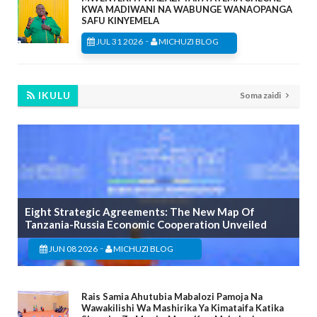
KWA MADIWANI NA WABUNGE WANAOPANGA
SAFU KINYEMELA
-
JUL 31 2026
MICHUZI BLOG
IKULU
Soma zaidi
Eight Strategic Agreements: The New Map Of
Tanzania-Russia Economic Cooperation Unveiled
-
JUN 08 2026
MICHUZI BLOG
Rais Samia Ahutubia Mabalozi Pamoja Na
Wawakilishi Wa Mashirika Ya Kimataifa Katika