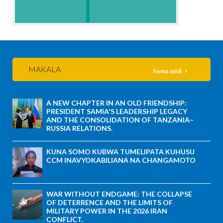
MAKALA
Soma zaidi
A NEW CHAPTER IN AN OLD FRIENDSHIP:
PRESIDENT SAMIA'S LEADERSHIP LEGACY
AND THE CONSOLIDATION OF TANZANIA–
RUSSIA RELATIONS.
KUNA SOMO KUBWA TUMELIPATA KUHUSU
CCM INAVYOKABILIANA NA CHANGAMOTO
WAR WITHOUT ENDGAME: THE COLLAPSE
OF DETERRENCE AND THE LIMITS OF
MILITARY POWER IN THE 2026 IRAN
CONFLICT.