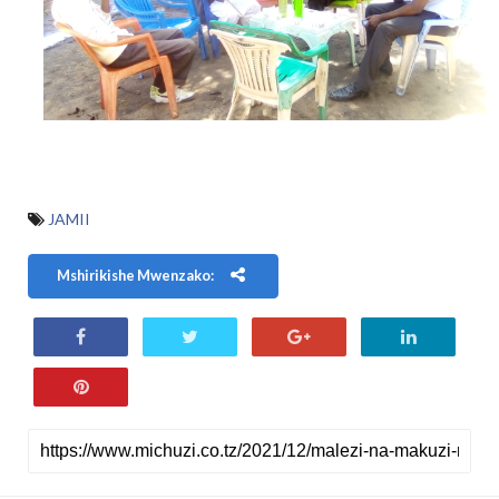
JAMII
Mshirikishe Mwenzako: