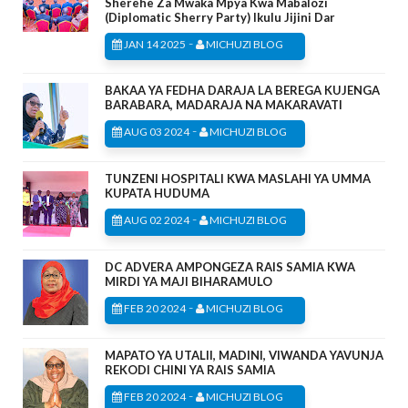
Sherehe Za Mwaka Mpya Kwa Mabalozi
(Diplomatic Sherry Party) Ikulu Jijini Dar
-
JAN 14 2025
MICHUZI BLOG
BAKAA YA FEDHA DARAJA LA BEREGA KUJENGA
BARABARA, MADARAJA NA MAKARAVATI
-
AUG 03 2024
MICHUZI BLOG
TUNZENI HOSPITALI KWA MASLAHI YA UMMA
KUPATA HUDUMA
-
AUG 02 2024
MICHUZI BLOG
DC ADVERA AMPONGEZA RAIS SAMIA KWA
MIRDI YA MAJI BIHARAMULO
-
FEB 20 2024
MICHUZI BLOG
MAPATO YA UTALII, MADINI, VIWANDA YAVUNJA
REKODI CHINI YA RAIS SAMIA
-
FEB 20 2024
MICHUZI BLOG