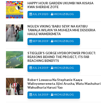
HAPPY HOUR GARDEN UKUMBI WA KISASA
KWA SHEREHE ZOTE
-
JUL 29 2020
MICHUZI BLOG
NGUZA VIKING 'BABU SEYA' NA KATIBU
TAWALA WILAYA YA MUHEZA MHE DESDERIA
HAULE WAMEREMETA
-
SEP 08 2019
MICHUZI BLOG
STIEGLER’S GORGE HYDROPOWER PROJECT:
REASONS BEHIND THE PROJECT, ITS FAR
REACHING BENEFITS
-
JUL 24 2019
MICHUZI BLOG
Robert Lowassa Na Stephanie Kaaya
Walivyomeremeta Jijini Arusha, Watu Mashuhuri
Wahudhuria Harusi Yao
-
JUL 16 2019
MICHUZI BLOG