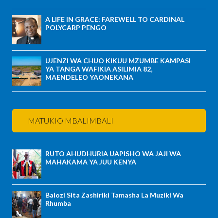
A LIFE IN GRACE: FAREWELL TO CARDINAL
POLYCARP PENGO
UJENZI WA CHUO KIKUU MZUMBE KAMPASI
YA TANGA WAFIKIA ASILIMIA 82,
MAENDELEO YAONEKANA
MATUKIO MBALIMBALI
RUTO AHUDHURIA UAPISHO WA JAJI WA
MAHAKAMA YA JUU KENYA
Balozi Sita Zashiriki Tamasha La Muziki Wa
Rhumba