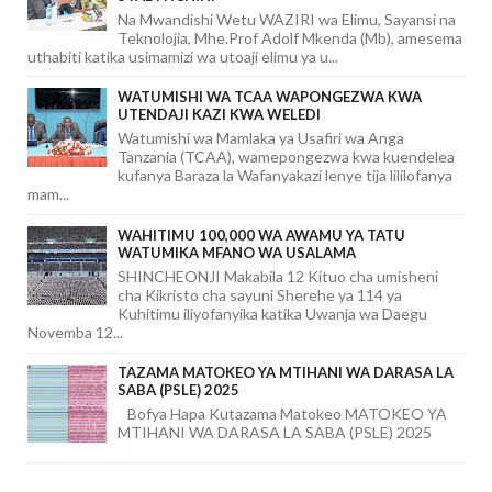
Na Mwandishi Wetu WAZIRI wa Elimu, Sayansi na
Teknolojia, Mhe.Prof Adolf Mkenda (Mb), amesema
uthabiti katika usimamizi wa utoaji elimu ya u...
WATUMISHI WA TCAA WAPONGEZWA KWA
UTENDAJI KAZI KWA WELEDI
Watumishi wa Mamlaka ya Usafiri wa Anga
Tanzania (TCAA), wamepongezwa kwa kuendelea
kufanya Baraza la Wafanyakazi lenye tija lililofanya
mam...
WAHITIMU 100,000 WA AWAMU YA TATU
WATUMIKA MFANO WA USALAMA
SHINCHEONJI Makabila 12 Kituo cha umisheni
cha Kikristo cha sayuni Sherehe ya 114 ya
Kuhitimu iliyofanyika katika Uwanja wa Daegu
Novemba 12...
TAZAMA MATOKEO YA MTIHANI WA DARASA LA
SABA (PSLE) 2025
Bofya Hapa Kutazama Matokeo MATOKEO YA
MTIHANI WA DARASA LA SABA (PSLE) 2025