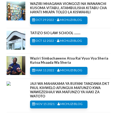
WAZIRI MHAGAMA VIONGOZI NA WANANCHI
KUSOMA VITABU, ATAMBULISHA KITABU CHA
HAYATI MKAPA TOLEO LA KISWAHILI
-
OCT 29 2022
MICHUZI BLOG
TATIZO SIO LAW SCHOOL ........
-
OCT 12 2022
MICHUZI BLOG
Waziri Simbachawene Atoa Rai Vyuo Vya Sheria
Kutoa Msaada Wa Sheria
-
MAR 11 2022
MICHUZI BLOG
JAJI WA MAHAKAMA YA RUFANI TANZANIA DKT
PAUL KIHWELO AFUNGUA MAFUNZO KWA
WAWEZESHAJI WA MAFUNZO YA HAKI ZA
WATOTO
-
NOV 15 2021
MICHUZI BLOG