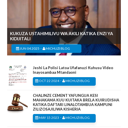
KUKUZA USTAHIMILIVU WA AKILI KATIKA ENZI YA
KIDIJITALI
-
JUN 04 2025
MICHUZI BLOG
Jeshi La Polisi Latoa Ufafanuzi Kuhusu Video
Inayosambaa Mtandaoni
-
OCT 22 2024
MICHUZI BLOG
CHALINZE CEMENT YAFUNGUA KESI
MAHAKAMA KUU KUITAKA BRELA KUIRUDISHA
KATIKA DAFTARI LINALOTAMBUA KAMPUNI
ZILIZOSAJILIWA KISHERIA
-
MAY 15 2023
MICHUZI BLOG