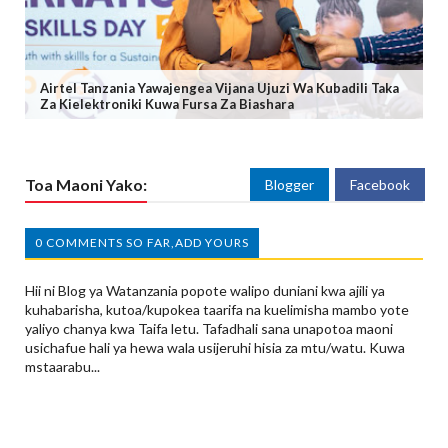
Airtel Tanzania Yawajengea Vijana Ujuzi Wa Kubadili Taka
Za Kielektroniki Kuwa Fursa Za Biashara
Toa Maoni Yako:
Blogger
Facebook
0 COMMENTS SO FAR,ADD YOURS
Hii ni Blog ya Watanzania popote walipo duniani kwa ajili ya
kuhabarisha, kutoa/kupokea taarifa na kuelimisha mambo yote
yaliyo chanya kwa Taifa letu. Tafadhali sana unapotoa maoni
usichafue hali ya hewa wala usijeruhi hisia za mtu/watu. Kuwa
mstaarabu...