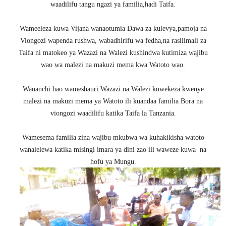
waadilifu tangu ngazi ya familia,hadi Taifa.
Wameeleza kuwa Vijana wanaotumia Dawa za kulevya,pamoja na
Viongozi wapenda rushwa, wabadhirifu wa fedha,na rasilimali za
Taifa ni matokeo ya Wazazi na Walezi kushindwa kutimiza wajibu
wao wa malezi na makuzi mema kwa Watoto wao.
Wananchi hao wameshauri Wazazi na Walezi kuwekeza kwenye
malezi na makuzi mema ya Watoto ili kuandaa familia Bora na
viongozi waadilifu katika Taifa la Tanzania.
Wamesema familia zina wajibu mkubwa wa kuhakikisha watoto
wanalelewa katika misingi imara ya dini zao ili waweze kuwa na
hofu ya Mungu.