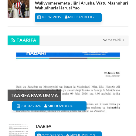
Walivyomeremeta Jijini Arusha, Watu Mashuhuri
Wahudhuria Harusi Yao
-
JUL 16 2019
MICHUZI BLOG
TAARIFA
Soma zaidi
TAARIFA KWA UMMA
-
JUL 07 2026
MICHUZI BLOG
TAARIFA
-
OCT 04 2025
MICHUZI BLOG