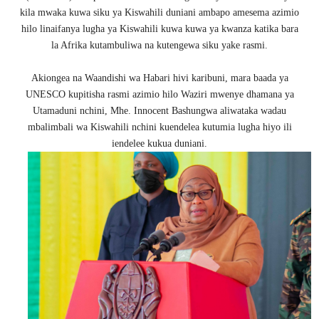
kila mwaka kuwa siku ya Kiswahili duniani ambapo amesema azimio
hilo linaifanya lugha ya Kiswahili kuwa kuwa ya kwanza katika bara
la Afrika kutambuliwa na kutengewa siku yake rasmi.
Akiongea na Waandishi wa Habari hivi karibuni, mara baada ya
UNESCO kupitisha rasmi azimio hilo Waziri mwenye dhamana ya
Utamaduni nchini, Mhe. Innocent Bashungwa aliwataka wadau
mbalimbali wa Kiswahili nchini kuendelea kutumia lugha hiyo ili
iendelee kukua duniani.