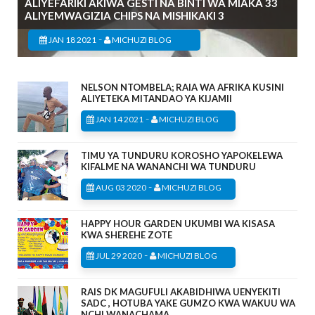
ALIYEFARIKI AKIWA GESTI NA BINTI WA MIAKA 33
ALIYEMWAGIZIA CHIPS NA MISHIKAKI 3
-
JAN 18 2021
MICHUZI BLOG
NELSON NTOMBELA; RAIA WA AFRIKA KUSINI
ALIYETEKA MITANDAO YA KIJAMII
-
JAN 14 2021
MICHUZI BLOG
TIMU YA TUNDURU KOROSHO YAPOKELEWA
KIFALME NA WANANCHI WA TUNDURU
-
AUG 03 2020
MICHUZI BLOG
HAPPY HOUR GARDEN UKUMBI WA KISASA
KWA SHEREHE ZOTE
-
JUL 29 2020
MICHUZI BLOG
RAIS DK MAGUFULI AKABIDHIWA UENYEKITI
SADC , HOTUBA YAKE GUMZO KWA WAKUU WA
NCHI WANACHAMA