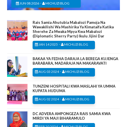
-
JUN 08 2026
MICHUZI BLOG
Rais Samia Ahutubia Mabalozi Pamoja Na
Wawakilishi Wa Mashirika Ya Kimataifa Katika
Sherehe Za Mwaka Mpya Kwa Mabalozi
(Diplomatic Sherry Party) Ikulu Jijini Dar
-
JAN 14 2025
MICHUZI BLOG
BAKAA YA FEDHA DARAJA LA BEREGA KUJENGA
BARABARA, MADARAJA NA MAKARAVATI
-
AUG 03 2024
MICHUZI BLOG
TUNZENI HOSPITALI KWA MASLAHI YA UMMA
KUPATA HUDUMA
-
AUG 02 2024
MICHUZI BLOG
DC ADVERA AMPONGEZA RAIS SAMIA KWA
MIRDI YA MAJI BIHARAMULO
-
FEB 20 2024
MICHUZI BLOG