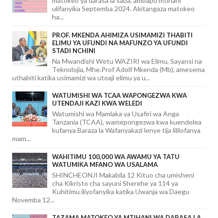
matokeo ya darasa la saba, ambapo mtihani
ulifanyika Septemba 2024. Akitangaza matokeo
ha...
PROF. MKENDA AHIMIZA USIMAMIZI THABITI
ELIMU YA UFUNDI NA MAFUNZO YA UFUNDI
STADI NCHINI
Na Mwandishi Wetu WAZIRI wa Elimu, Sayansi na
Teknolojia, Mhe.Prof Adolf Mkenda (Mb), amesema
uthabiti katika usimamizi wa utoaji elimu ya u...
WATUMISHI WA TCAA WAPONGEZWA KWA
UTENDAJI KAZI KWA WELEDI
Watumishi wa Mamlaka ya Usafiri wa Anga
Tanzania (TCAA), wamepongezwa kwa kuendelea
kufanya Baraza la Wafanyakazi lenye tija lililofanya
mam...
WAHITIMU 100,000 WA AWAMU YA TATU
WATUMIKA MFANO WA USALAMA
SHINCHEONJI Makabila 12 Kituo cha umisheni
cha Kikristo cha sayuni Sherehe ya 114 ya
Kuhitimu iliyofanyika katika Uwanja wa Daegu
Novemba 12...
TAZAMA MATOKEO YA MTIHANI WA DARASA LA