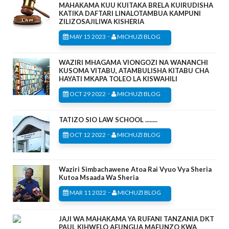
MAHAKAMA KUU KUITAKA BRELA KUIRUDISHA
KATIKA DAFTARI LINALOTAMBUA KAMPUNI
ZILIZOSAJILIWA KISHERIA
-
MAY 15 2023
MICHUZI BLOG
WAZIRI MHAGAMA VIONGOZI NA WANANCHI
KUSOMA VITABU, ATAMBULISHA KITABU CHA
HAYATI MKAPA TOLEO LA KISWAHILI
-
OCT 29 2022
MICHUZI BLOG
TATIZO SIO LAW SCHOOL ........
-
OCT 12 2022
MICHUZI BLOG
Waziri Simbachawene Atoa Rai Vyuo Vya Sheria
Kutoa Msaada Wa Sheria
-
MAR 11 2022
MICHUZI BLOG
JAJI WA MAHAKAMA YA RUFANI TANZANIA DKT
PAUL KIHWELO AFUNGUA MAFUNZO KWA