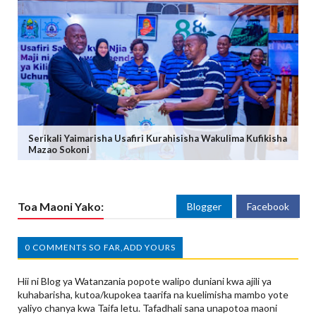
Serikali Yaimarisha Usafiri Kurahisisha Wakulima Kufikisha
Mazao Sokoni
Toa Maoni Yako:
Blogger
Facebook
0 COMMENTS SO FAR,ADD YOURS
Hii ni Blog ya Watanzania popote walipo duniani kwa ajili ya
kuhabarisha, kutoa/kupokea taarifa na kuelimisha mambo yote
yaliyo chanya kwa Taifa letu. Tafadhali sana unapotoa maoni