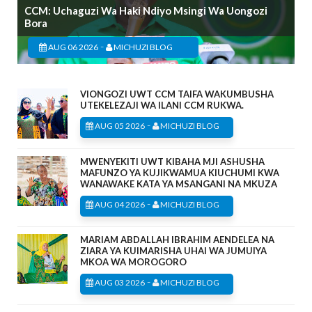
CCM: Uchaguzi Wa Haki Ndiyo Msingi Wa Uongozi
Bora
-
AUG 06 2026
MICHUZI BLOG
VIONGOZI UWT CCM TAIFA WAKUMBUSHA
UTEKELEZAJI WA ILANI CCM RUKWA.
-
AUG 05 2026
MICHUZI BLOG
MWENYEKITI UWT KIBAHA MJI ASHUSHA
MAFUNZO YA KUJIKWAMUA KIUCHUMI KWA
WANAWAKE KATA YA MSANGANI NA MKUZA
-
AUG 04 2026
MICHUZI BLOG
MARIAM ABDALLAH IBRAHIM AENDELEA NA
ZIARA YA KUIMARISHA UHAI WA JUMUIYA
MKOA WA MOROGORO
-
AUG 03 2026
MICHUZI BLOG