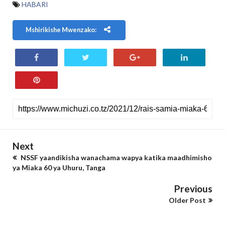
HABARI
Mshirikishe Mwenzako:
Next
NSSF yaandikisha wanachama wapya katika maadhimisho
ya Miaka 60 ya Uhuru, Tanga
Previous
Older Post