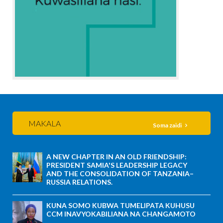
MAKALA
Soma zaidi
A NEW CHAPTER IN AN OLD FRIENDSHIP:
PRESIDENT SAMIA'S LEADERSHIP LEGACY
AND THE CONSOLIDATION OF TANZANIA–
RUSSIA RELATIONS.
KUNA SOMO KUBWA TUMELIPATA KUHUSU
CCM INAVYOKABILIANA NA CHANGAMOTO