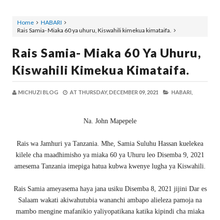
Home
HABARI
Rais Samia- Miaka 60 ya uhuru, Kiswahili kimekua kimataifa.
Rais Samia- Miaka 60 Ya Uhuru,
Kiswahili Kimekua Kimataifa.
MICHUZI BLOG
AT
THURSDAY, DECEMBER 09, 2021
HABARI,
Na. John Mapepele
Rais wa Jamhuri ya Tanzania. Mhe, Samia Suluhu Hassan kuelekea
kilele cha maadhimisho ya miaka 60 ya Uhuru leo Disemba 9, 2021
amesema Tanzania imepiga hatua kubwa kwenye lugha ya Kiswahili.
Rais Samia ameyasema haya jana usiku Disemba 8, 2021 jijini Dar es
Salaam wakati akiwahutubia wananchi ambapo alieleza pamoja na
mambo mengine mafanikio yaliyopatikana katika kipindi cha miaka