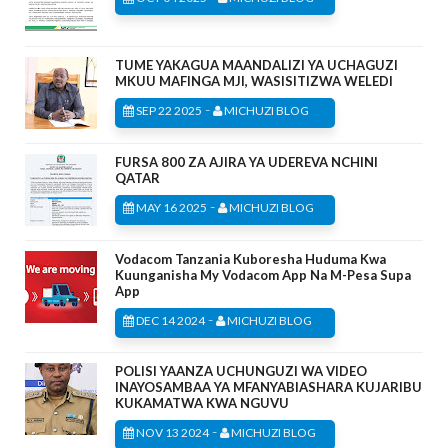
TUME YAKAGUA MAANDALIZI YA UCHAGUZI
MKUU MAFINGA MJI, WASISITIZWA WELEDI
-
SEP 22 2025
MICHUZI BLOG
FURSA 800 ZA AJIRA YA UDEREVA NCHINI
QATAR
-
MAY 16 2025
MICHUZI BLOG
Vodacom Tanzania Kuboresha Huduma Kwa
Kuunganisha My Vodacom App Na M-Pesa Supa
App
-
DEC 14 2024
MICHUZI BLOG
POLISI YAANZA UCHUNGUZI WA VIDEO
INAYOSAMBAA YA MFANYABIASHARA KUJARIBU
KUKAMATWA KWA NGUVU
-
NOV 13 2024
MICHUZI BLOG