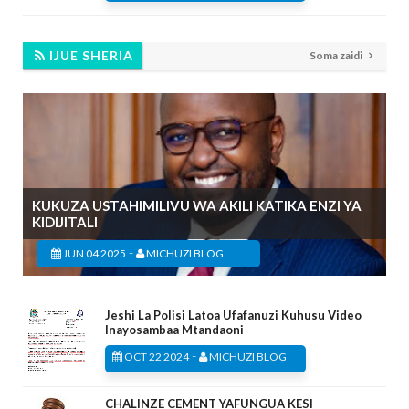
IJUE SHERIA
Soma zaidi
KUKUZA USTAHIMILIVU WA AKILI KATIKA ENZI YA
KIDIJITALI
-
JUN 04 2025
MICHUZI BLOG
Jeshi La Polisi Latoa Ufafanuzi Kuhusu Video
Inayosambaa Mtandaoni
-
OCT 22 2024
MICHUZI BLOG
CHALINZE CEMENT YAFUNGUA KESI