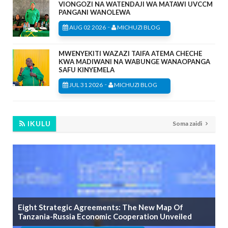
VIONGOZI NA WATENDAJI WA MATAWI UVCCM
PANGANI WANOLEWA
-
AUG 02 2026
MICHUZI BLOG
MWENYEKITI WAZAZI TAIFA ATEMA CHECHE
KWA MADIWANI NA WABUNGE WANAOPANGA
SAFU KINYEMELA
-
JUL 31 2026
MICHUZI BLOG
IKULU
Soma zaidi
Eight Strategic Agreements: The New Map Of
Tanzania-Russia Economic Cooperation Unveiled