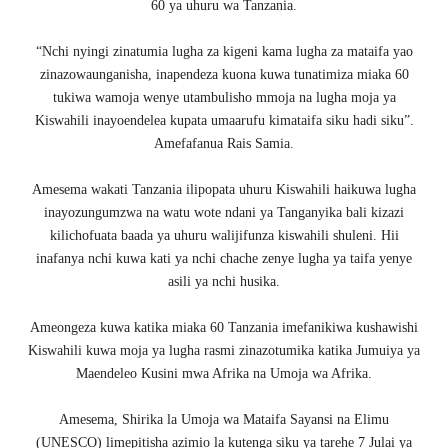
60 ya uhuru wa Tanzania.
“Nchi nyingi zinatumia lugha za kigeni kama lugha za mataifa yao
zinazowaunganisha, inapendeza kuona kuwa tunatimiza miaka 60
tukiwa wamoja wenye utambulisho mmoja na lugha moja ya
Kiswahili inayoendelea kupata umaarufu kimataifa siku hadi siku”.
Amefafanua Rais Samia.
Amesema wakati Tanzania ilipopata uhuru Kiswahili haikuwa lugha
inayozungumzwa na watu wote ndani ya Tanganyika bali kizazi
kilichofuata baada ya uhuru walijifunza kiswahili shuleni. Hii
inafanya nchi kuwa kati ya nchi chache zenye lugha ya taifa yenye
asili ya nchi husika.
Ameongeza kuwa katika miaka 60 Tanzania imefanikiwa kushawishi
Kiswahili kuwa moja ya lugha rasmi zinazotumika katika Jumuiya ya
Maendeleo Kusini mwa Afrika na Umoja wa Afrika.
Amesema, Shirika la Umoja wa Mataifa Sayansi na Elimu
(UNESCO) limepitisha azimio la kutenga siku ya tarehe 7 Julai ya