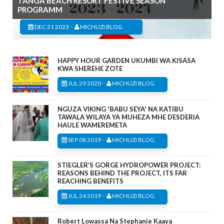
TANGA BEACH RESORT FESTIVE SEASON
PROGRAMM
-
DEC 21 2023
MICHUZI BLOG
HAPPY HOUR GARDEN UKUMBI WA KISASA
KWA SHEREHE ZOTE
-
JUL 29 2020
MICHUZI BLOG
NGUZA VIKING 'BABU SEYA' NA KATIBU
TAWALA WILAYA YA MUHEZA MHE DESDERIA
HAULE WAMEREMETA
-
SEP 08 2019
MICHUZI BLOG
STIEGLER’S GORGE HYDROPOWER PROJECT:
REASONS BEHIND THE PROJECT, ITS FAR
REACHING BENEFITS
-
JUL 24 2019
MICHUZI BLOG
Robert Lowassa Na Stephanie Kaaya