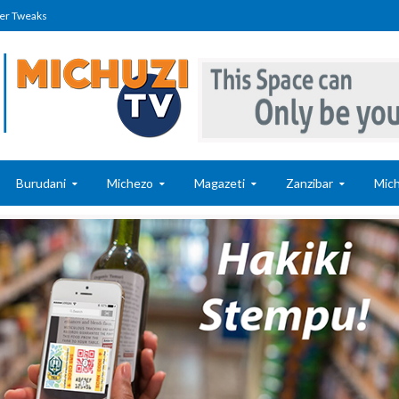
er Tweaks
Burudani
Michezo
Magazeti
Zanzibar
Mich