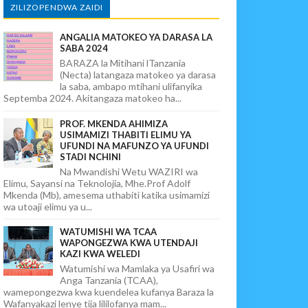
ZILIZOPENDWA ZAIDI
ANGALIA MATOKEO YA DARASA LA
SABA 2024
BARAZA la Mitihani lTanzania
(Necta) latangaza matokeo ya darasa
la saba, ambapo mtihani ulifanyika
Septemba 2024. Akitangaza matokeo ha...
PROF. MKENDA AHIMIZA
USIMAMIZI THABITI ELIMU YA
UFUNDI NA MAFUNZO YA UFUNDI
STADI NCHINI
Na Mwandishi Wetu WAZIRI wa
Elimu, Sayansi na Teknolojia, Mhe.Prof Adolf
Mkenda (Mb), amesema uthabiti katika usimamizi
wa utoaji elimu ya u...
WATUMISHI WA TCAA
WAPONGEZWA KWA UTENDAJI
KAZI KWA WELEDI
Watumishi wa Mamlaka ya Usafiri wa
Anga Tanzania (TCAA),
wamepongezwa kwa kuendelea kufanya Baraza la
Wafanyakazi lenye tija lililofanya mam...