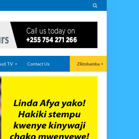

uzi TV
Contact Us
Zilizobamba