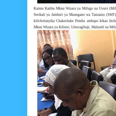
Kaimu Katibu Mkuu Wizara ya Mifugo na Uvuvi (Mifug
Serikali ya Jamhuri ya Muungano wa Tanzania (SMT)
kilichofanyika Chakechake Pemba ambapo kikao hich
Mkuu Wizara ya Kilimo, Umwagiliaji, Maliasili na Mif