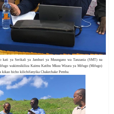
ano kati ya Serikali ya Jamhuri ya Muungano wa Tanzania (SMT) na
Mifugo wakimsikiliza Kaimu Katibu Mkuu Wizara ya Mifugo (Mifugo)
 kikao hicho kilichifanyika Chakechake Pemba.