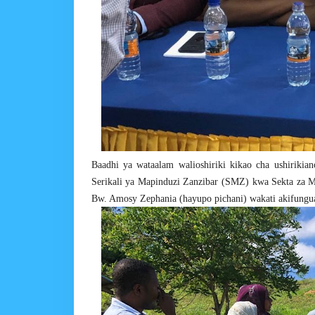
Baadhi ya wataalam walioshiriki kikao cha ushiriki
Serikali ya Mapinduzi Zanzibar (SMZ) kwa Sekta za 
Bw. Amosy Zephania (hayupo pichani) wakati akifungua