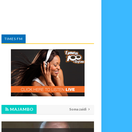
TIMES FM
MAJAMBO
Soma zaidi