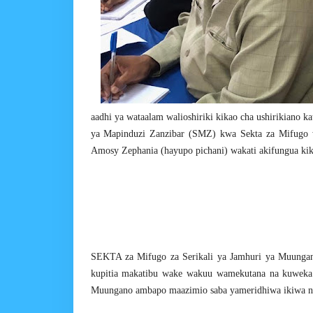
aadhi ya wataalam walioshiriki kikao cha ushirikiano 
ya Mapinduzi Zanzibar (SMZ) kwa Sekta za Mifugo 
Amosy Zephania (hayupo pichani) wakati akifungua kik
SEKTA za Mifugo za Serikali ya Jamhuri ya Muungan
kupitia makatibu wake wakuu wamekutana na kuweka 
Muungano ambapo maazimio saba yameridhiwa ikiwa ni 