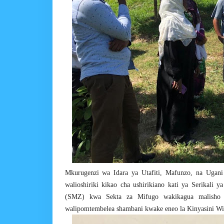
Mkurugenzi wa Idara ya Utafiti, Mafunzo, na Ugani
walioshiriki kikao cha ushirikiano kati ya Serikal
(SMZ) kwa Sekta za Mifugo wakikagua malish
walipomtembelea shambani kwake eneo la Kinyasini Wi