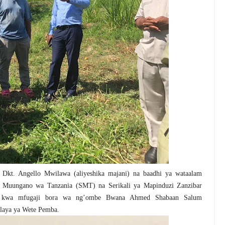
 Dkt. Angello Mwilawa (aliyeshika majani) na baadhi ya wataalam
i ya Muungano wa Tanzania (SMT) na Serikali ya Mapinduzi Zanzibar
o kwa mfugaji bora wa ng’ombe Bwana Ahmed Shabaan Salum
laya ya Wete Pemba.