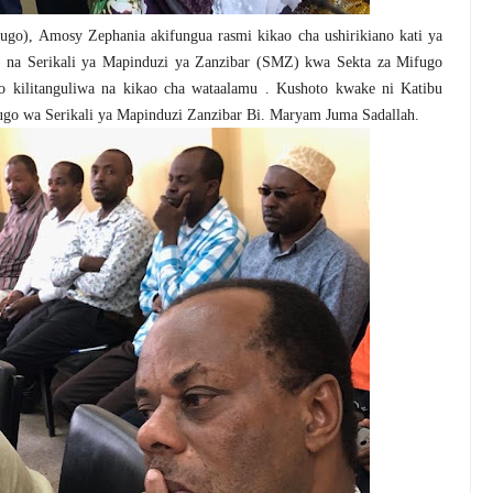
o), Amosy Zephania akifungua rasmi kikao cha ushirikiano kati ya
 na Serikali ya Mapinduzi ya Zanzibar (SMZ) kwa Sekta za Mifugo
o kilitanguliwa na kikao cha wataalamu . Kushoto kwake ni Katibu
ugo wa Serikali ya Mapinduzi Zanzibar Bi. Maryam Juma Sadallah.