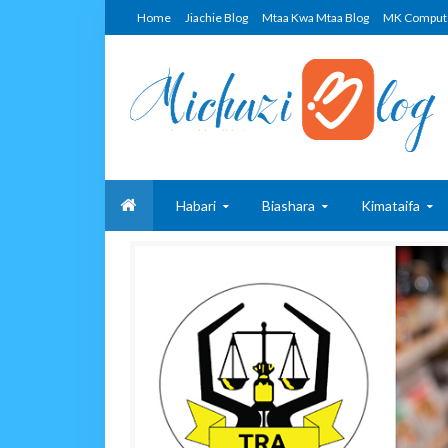
Home
Jiachie Blog
Mtaa Kwa Mtaa Blog
MK Comput
Habari
Biashara
Kimataifa