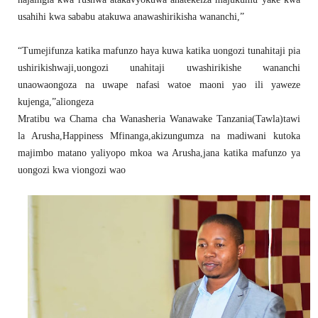
usahihi kwa sababu atakuwa anawashirikisha wananchi,”
“Tumejifunza katika mafunzo haya kuwa katika uongozi tunahitaji pia
ushirikishwaji,uongozi unahitaji uwashirikishe wananchi
unaowaongoza na uwape nafasi watoe maoni yao ili yaweze
kujenga,”aliongeza
Mratibu wa Chama cha Wanasheria Wanawake Tanzania(Tawla)tawi
la Arusha,Happiness Mfinanga,akizungumza na madiwani kutoka
majimbo matano yaliyopo mkoa wa Arusha,jana katika mafunzo ya
uongozi kwa viongozi wao