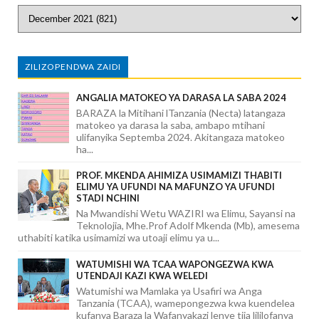
ZILIZOPENDWA ZAIDI
ANGALIA MATOKEO YA DARASA LA SABA 2024
BARAZA la Mitihani lTanzania (Necta) latangaza
matokeo ya darasa la saba, ambapo mtihani
ulifanyika Septemba 2024. Akitangaza matokeo
ha...
PROF. MKENDA AHIMIZA USIMAMIZI THABITI
ELIMU YA UFUNDI NA MAFUNZO YA UFUNDI
STADI NCHINI
Na Mwandishi Wetu WAZIRI wa Elimu, Sayansi na
Teknolojia, Mhe.Prof Adolf Mkenda (Mb), amesema
uthabiti katika usimamizi wa utoaji elimu ya u...
WATUMISHI WA TCAA WAPONGEZWA KWA
UTENDAJI KAZI KWA WELEDI
Watumishi wa Mamlaka ya Usafiri wa Anga
Tanzania (TCAA), wamepongezwa kwa kuendelea
kufanya Baraza la Wafanyakazi lenye tija lililofanya