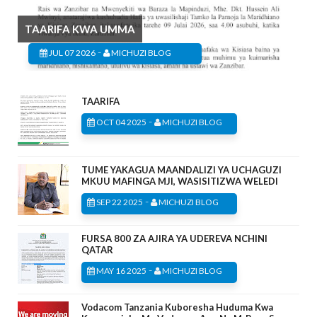
TAARIFA KWA UMMA
-
JUL 07 2026
MICHUZI BLOG
TAARIFA
-
OCT 04 2025
MICHUZI BLOG
TUME YAKAGUA MAANDALIZI YA UCHAGUZI
MKUU MAFINGA MJI, WASISITIZWA WELEDI
-
SEP 22 2025
MICHUZI BLOG
FURSA 800 ZA AJIRA YA UDEREVA NCHINI
QATAR
-
MAY 16 2025
MICHUZI BLOG
Vodacom Tanzania Kuboresha Huduma Kwa