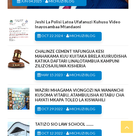
-
JUN 04 2025
MICHUZI BLOG
Jeshi La Polisi Latoa Ufafanuzi Kuhusu Video
Inayosambaa Mtandaoni
-
OCT 22 2024
MICHUZI BLOG
CHALINZE CEMENT YAFUNGUA KESI
MAHAKAMA KUU KUITAKA BRELA KUIRUDISHA
KATIKA DAFTARI LINALOTAMBUA KAMPUNI
ZILIZOSAJILIWA KISHERIA
-
MAY 15 2023
MICHUZI BLOG
WAZIRI MHAGAMA VIONGOZI NA WANANCHI
KUSOMA VITABU, ATAMBULISHA KITABU CHA
HAYATI MKAPA TOLEO LA KISWAHILI
-
OCT 29 2022
MICHUZI BLOG
TATIZO SIO LAW SCHOOL ........
-
OCT 12 2022
MICHUZI BLOG