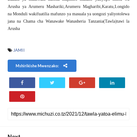
Arusha ya Arumeru Mashariki,Arumeru Magharibi,Karatu,Longido
na Monduli wakifuatilia mafunzo ya masuala ya uongozi yaliyotolewa
jana na Chama cha Wanawake Wanasheria Tanzania(Tawla)tawi la
Arusha
JAMII
Mshirikishe Mwenzako:
Next