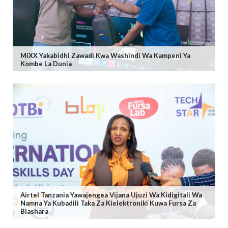
MiXX Yakabidhi Zawadi Kwa Washindi Wa Kampeni Ya
Kombe La Dunia
Airtel Tanzania Yawajengea Vijana Ujuzi Wa Kidigitali Wa
Namna Ya Kubadili Taka Za Kielektroniki Kuwa Fursa Za
Biashara