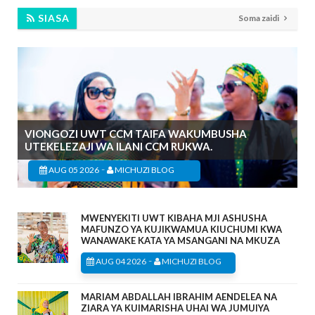
SIASA
Soma zaidi
VIONGOZI UWT CCM TAIFA WAKUMBUSHA
UTEKELEZAJI WA ILANI CCM RUKWA.
-
AUG 05 2026
MICHUZI BLOG
MWENYEKITI UWT KIBAHA MJI ASHUSHA
MAFUNZO YA KUJIKWAMUA KIUCHUMI KWA
WANAWAKE KATA YA MSANGANI NA MKUZA
-
AUG 04 2026
MICHUZI BLOG
MARIAM ABDALLAH IBRAHIM AENDELEA NA
ZIARA YA KUIMARISHA UHAI WA JUMUIYA