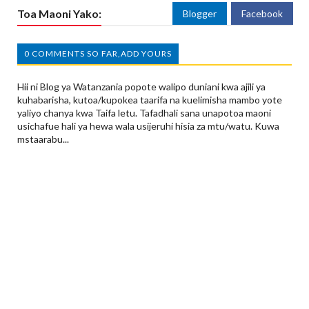
Toa Maoni Yako:
Blogger
Facebook
0 COMMENTS SO FAR,ADD YOURS
Hii ni Blog ya Watanzania popote walipo duniani kwa ajili ya
kuhabarisha, kutoa/kupokea taarifa na kuelimisha mambo yote
yaliyo chanya kwa Taifa letu. Tafadhali sana unapotoa maoni
usichafue hali ya hewa wala usijeruhi hisia za mtu/watu. Kuwa
mstaarabu...