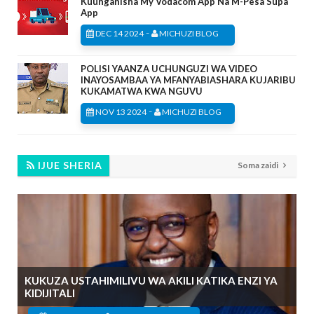
Kuunganisha My Vodacom App Na M-Pesa Supa
App
-
DEC 14 2024
MICHUZI BLOG
POLISI YAANZA UCHUNGUZI WA VIDEO
INAYOSAMBAA YA MFANYABIASHARA KUJARIBU
KUKAMATWA KWA NGUVU
-
NOV 13 2024
MICHUZI BLOG
IJUE SHERIA
Soma zaidi
KUKUZA USTAHIMILIVU WA AKILI KATIKA ENZI YA
KIDIJITALI