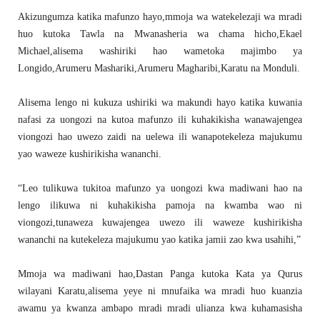
Akizungumza katika mafunzo hayo,mmoja wa watekelezaji wa mradi
huo kutoka Tawla na Mwanasheria wa chama hicho,Ekael
Michael,alisema washiriki hao wametoka majimbo ya
Longido,Arumeru Mashariki,Arumeru Magharibi,Karatu na Monduli.
Alisema lengo ni kukuza ushiriki wa makundi hayo katika kuwania
nafasi za uongozi na kutoa mafunzo ili kuhakikisha wanawajengea
viongozi hao uwezo zaidi na uelewa ili wanapotekeleza majukumu
yao waweze kushirikisha wananchi.
“Leo tulikuwa tukitoa mafunzo ya uongozi kwa madiwani hao na
lengo ilikuwa ni kuhakikisha pamoja na kwamba wao ni
viongozi,tunaweza kuwajengea uwezo ili waweze kushirikisha
wananchi na kutekeleza majukumu yao katika jamii zao kwa usahihi,”
Mmoja wa madiwani hao,Dastan Panga kutoka Kata ya Qurus
wilayani Karatu,alisema yeye ni mnufaika wa mradi huo kuanzia
awamu ya kwanza ambapo mradi mradi ulianza kwa kuhamasisha