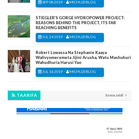
-
SEP 08 2019
MICHUZI BLOG
STIEGLER’S GORGE HYDROPOWER PROJECT:
REASONS BEHIND THE PROJECT, ITS FAR
REACHING BENEFITS
-
JUL 24 2019
MICHUZI BLOG
Robert Lowassa Na Stephanie Kaaya
Walivyomeremeta Jijini Arusha, Watu Mashuhuri
Wahudhuria Harusi Yao
-
JUL 16 2019
MICHUZI BLOG
TAARIFA
Soma zaidi