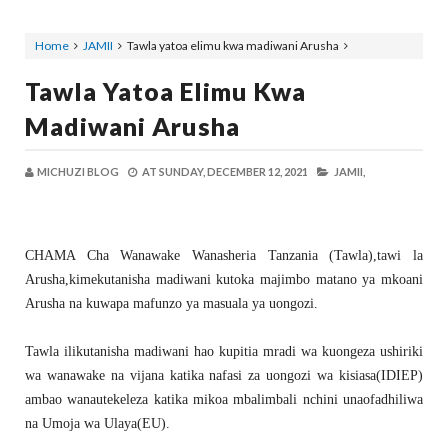
Home
JAMII
Tawla yatoa elimu kwa madiwani Arusha
Tawla Yatoa Elimu Kwa
Madiwani Arusha
MICHUZI BLOG
AT
SUNDAY, DECEMBER 12, 2021
JAMII,
CHAMA Cha Wanawake Wanasheria Tanzania (Tawla),tawi la
Arusha,kimekutanisha madiwani kutoka majimbo matano ya mkoani
Arusha na kuwapa mafunzo ya masuala ya uongozi.
Tawla ilikutanisha madiwani hao kupitia mradi wa kuongeza ushiriki
wa wanawake na vijana katika nafasi za uongozi wa kisiasa(IDIEP)
ambao wanautekeleza katika mikoa mbalimbali nchini unaofadhiliwa
na Umoja wa Ulaya(EU).