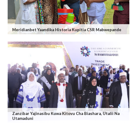
Meridianbet Yaandika Historia Kupitia CSR Mabwepande
Zanzibar Yajinasibu Kuwa Kitovu Cha Biashara, Utalii Na
Utamaduni