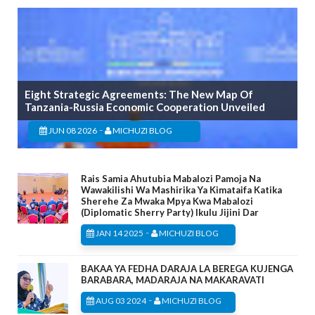
Eight Strategic Agreements: The New Map Of
Tanzania-Russia Economic Cooperation Unveiled
-
JUN 08 2026
MICHUZI BLOG
Rais Samia Ahutubia Mabalozi Pamoja Na
Wawakilishi Wa Mashirika Ya Kimataifa Katika
Sherehe Za Mwaka Mpya Kwa Mabalozi
(Diplomatic Sherry Party) Ikulu Jijini Dar
-
JAN 14 2025
MICHUZI BLOG
BAKAA YA FEDHA DARAJA LA BEREGA KUJENGA
BARABARA, MADARAJA NA MAKARAVATI
-
AUG 03 2024
MICHUZI BLOG