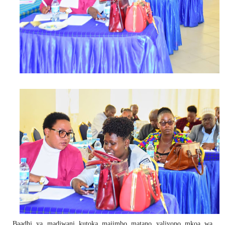
Baadhi ya madiwani kutoka majimbo matano yaliyopo mkoa wa