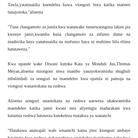
Tawla,yatatusaidia kuendelea kuwa viongozi bora katika maeneo
tunayotoka,”alisema
“Tuna changamoto za jumla kwa wanawake tunaowaongoza lakini pia
kwenye jamii,kwamba kuna changamoto za mfumo dume na
mashirika haya yanatusaidia na mafunzo haya ni muhimu bila elimu
hatutaweza,”
Kwa upande wake Diwani kutoka Kata ya Monduli Juu,Thomas
Meyan,alisema miongoni mwa mambo yanayokwamisha shughuli
mbalimbali za uongozi na maendeleo kwa ujumla ni pamoja na
viongozi wanaotokana na rushwa.
Alisema uongozi unaotokana na rushwa uanweza ukakwamisha
maendeleo katika jamii kwani mtu aliyeingia madarakani kwa
kutumia rushwa hataweza kutekeleza matakwa ya wananchi.
“Hatakuwa anawajali wale wnaanchi kama jinsi kiongozi ambaye
hajaingia kwa rushwa atakavyokuwa anatekelza majukumu yake kwa