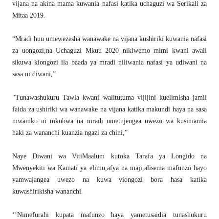
vijana na akina mama kuwania nafasi katika uchaguzi wa Serikali za
Mitaa 2019.
“Mradi huu umewezesha wanawake na vijana kushiriki kuwania nafasi
za uongozi,na Uchaguzi Mkuu 2020 nikiwemo mimi kwani awali
sikuwa kiongozi ila baada ya mradi niliwania nafasi ya udiwani na
sasa ni diwani,”
“Tunawashukuru Tawla kwani walitutuma vijijini kuelimisha jamii
faida za ushiriki wa wanawake na vijana katika makundi haya na sasa
mwamko ni mkubwa na mradi umetujengea uwezo wa kusimamia
haki za wananchi kuanzia ngazi za chini,”
Naye Diwani wa VitiMaalum kutoka Tarafa ya Longido na
Mwenyekiti wa Kamati ya elimu,afya na maji,alisema mafunzo hayo
yamwajangea uwezo na kuwa viongozi bora hasa katika
kuwashirikisha wananchi.
‘’Nimefurahi kupata mafunzo haya yametusaidia tunashukuru