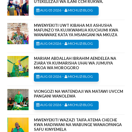
UTEKELEZAJI WA ILANI CCM RUKWA.
-
AUG 05 2026
MICHUZI BLOG
MWENYEKITI UWT KIBAHA MJI ASHUSHA
MAFUNZO YA KUJIKWAMUA KIUCHUMI KWA
WANAWAKE KATA YA MSANGANI NA MKUZA
-
AUG 04 2026
MICHUZI BLOG
MARIAM ABDALLAH IBRAHIM AENDELEA NA
ZIARA YA KUIMARISHA UHAI WA JUMUIYA
MKOA WA MOROGORO
-
AUG 03 2026
MICHUZI BLOG
VIONGOZI NA WATENDAJI WA MATAWI UVCCM
PANGANI WANOLEWA
-
AUG 02 2026
MICHUZI BLOG
MWENYEKITI WAZAZI TAIFA ATEMA CHECHE
KWA MADIWANI NA WABUNGE WANAOPANGA
SAFU KINYEMELA