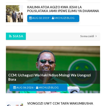
KAILIMA ATOA AGIZO KWA JESHI LA
POLISI,ATAKA JAMII IPEWE ELIMU YA DHAMANA
-
AUG 02 2019
MICHUZI BLOG
SIASA
Soma zaidi
CCM: Uchaguzi Wa Haki Ndiyo Msingi Wa Uongozi
Bora
-
AUG 06 2026
MICHUZI BLOG
VIONGOZI UWT CCM TAIFA WAKUMBUSHA