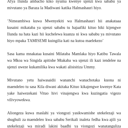
Afya Ilunda ambacho kiko nyuma kwenye ujenzi kwa sababu ya
mivutano ya Baraza la Madiwani katika Halmashauri hiyo.
‘Nimeambiwa kuwa Mwenyekiti wa Halmashauri hii anakataaa
kusaini mikataba ya ujenzi sababu tu hajaafiki kituo hiki kijengwe
Ilunda na hata kazi hii kuchelewa kuanza ni kwa sababu ya mivutano
hiyo mpaka TAMISEMI kuingilia kati na kutoa maelekezo’
Sasa kama mnakataa kusaini Milataba Mamlaka hiyo Katibu Tawala
wa Mkoa wa Singida apitishe Mtakaba wa ujenzi ili kazi iendelee na
ujenzi uweze kukamilika kwa wakati alisisitiza Ummy.
Mivutano yetu haiwasaidii wananchi wanachotaka kuona ni
maendeleo tu sasa Kila diwani akitaka Kituo kikajengwe kwenye Kata
yake haiwezekani Vituo hivi vinajengwa kwa kuzingatia vigezo
vilivyowekwa.
Aliongeza kuwa maslahi ya viongozi yasikwamishe utekelezaji wa
shughuli za maendeleo kwa sababu Serikali inaleta fedha kwa ajili ya
utekelezaji wa miradi lakini baadhi ya viongozi wanatanguliza