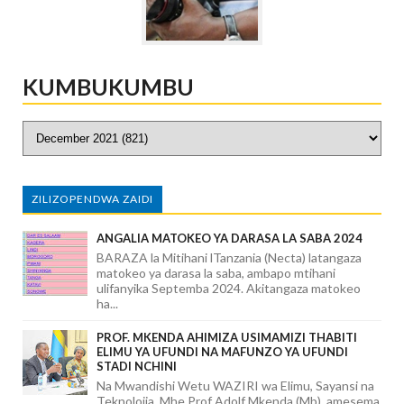
KUMBUKUMBU
ZILIZOPENDWA ZAIDI
ANGALIA MATOKEO YA DARASA LA SABA 2024
BARAZA la Mitihani lTanzania (Necta) latangaza
matokeo ya darasa la saba, ambapo mtihani
ulifanyika Septemba 2024. Akitangaza matokeo
ha...
PROF. MKENDA AHIMIZA USIMAMIZI THABITI
ELIMU YA UFUNDI NA MAFUNZO YA UFUNDI
STADI NCHINI
Na Mwandishi Wetu WAZIRI wa Elimu, Sayansi na
Teknolojia, Mhe.Prof Adolf Mkenda (Mb), amesema