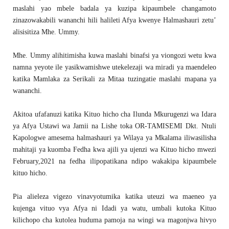
maslahi yao mbele badala ya kuzipa kipaumbele changamoto
zinazowakabili wananchi hili halileti Afya kwenye Halmashauri zetu’
alisisitiza Mhe. Ummy.
Mhe. Ummy alihitimisha kuwa maslahi binafsi ya viongozi wetu kwa
namna yeyote ile yasikwamishwe utekelezaji wa miradi ya maendeleo
katika Mamlaka za Serikali za Mitaa tuzingatie maslahi mapana ya
wananchi.
Akitoa ufafanuzi katika Kituo hicho cha Ilunda Mkurugenzi wa Idara
ya Afya Ustawi wa Jamii na Lishe toka OR-TAMISEMI Dkt. Ntuli
Kapologwe amesema halmashauri ya Wilaya ya Mkalama iliwasilisha
mahitaji ya kuomba Fedha kwa ajili ya ujenzi wa Kituo hicho mwezi
February,2021 na fedha ilipopatikana ndipo wakakipa kipaumbele
kituo hicho.
Pia alieleza vigezo vinavyotumika katika uteuzi wa maeneo ya
kujenga vituo vya Afya ni Idadi ya watu, umbali kutoka Kituo
kilichopo cha kutolea huduma pamoja na wingi wa magonjwa hivyo