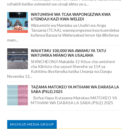
uthabiti katika usimamizi wa utoaji elimu ya u...
WATUMISHI WA TCAA WAPONGEZWA KWA
UTENDAJI KAZI KWA WELEDI
Watumishi wa Mamlaka ya Usafiri wa Anga
Tanzania (TCAA), wamepongezwa kwa kuendelea
kufanya Baraza la Wafanyakazi lenye tija lililofanya
mam...
WAHITIMU 100,000 WA AWAMU YA TATU
WATUMIKA MFANO WA USALAMA
SHINCHEONJI Makabila 12 Kituo cha umisheni
cha Kikristo cha sayuni Sherehe ya 114 ya
Kuhitimu iliyofanyika katika Uwanja wa Daegu
Novemba 12...
TAZAMA MATOKEO YA MTIHANI WA DARASA LA
SABA (PSLE) 2025
Bofya Hapa Kutazama Matokeo MATOKEO YA
MTIHANI WA DARASA LA SABA (PSLE) 2025
MICHUZI MEDIA GROUP