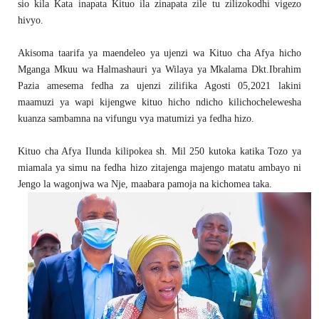
sio kila Kata inapata Kituo ila zinapata zile tu zilizokodhi vigezo
hivyo.
Akisoma taarifa ya maendeleo ya ujenzi wa Kituo cha Afya hicho
Mganga Mkuu wa Halmashauri ya Wilaya ya Mkalama Dkt.Ibrahim
Pazia amesema fedha za ujenzi zilifika Agosti 05,2021 lakini
maamuzi ya wapi kijengwe kituo hicho ndicho kilichochelewesha
kuanza sambamna na vifungu vya matumizi ya fedha hizo.
Kituo cha Afya Ilunda kilipokea sh. Mil 250 kutoka katika Tozo ya
miamala ya simu na fedha hizo zitajenga majengo matatu ambayo ni
Jengo la wagonjwa wa Nje, maabara pamoja na kichomea taka.