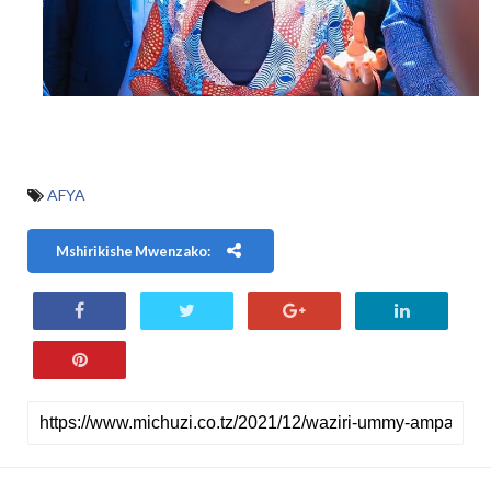
AFYA
Mshirikishe Mwenzako: