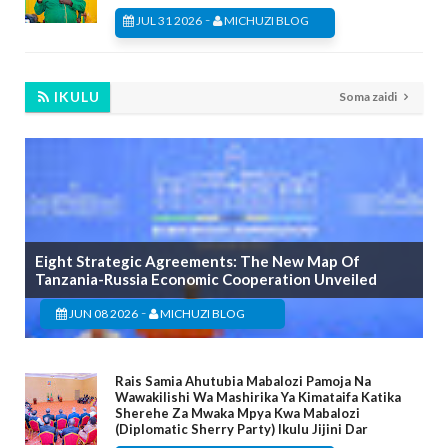
-
JUL 31 2026
MICHUZI BLOG
IKULU
Soma zaidi
Eight Strategic Agreements: The New Map Of
Tanzania-Russia Economic Cooperation Unveiled
-
JUN 08 2026
MICHUZI BLOG
Rais Samia Ahutubia Mabalozi Pamoja Na
Wawakilishi Wa Mashirika Ya Kimataifa Katika
Sherehe Za Mwaka Mpya Kwa Mabalozi
(Diplomatic Sherry Party) Ikulu Jijini Dar