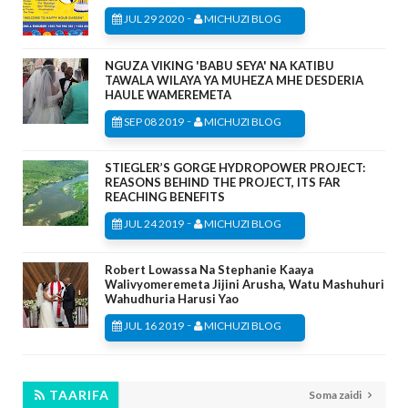
-
JUL 29 2020
MICHUZI BLOG
NGUZA VIKING 'BABU SEYA' NA KATIBU
TAWALA WILAYA YA MUHEZA MHE DESDERIA
HAULE WAMEREMETA
-
SEP 08 2019
MICHUZI BLOG
STIEGLER’S GORGE HYDROPOWER PROJECT:
REASONS BEHIND THE PROJECT, ITS FAR
REACHING BENEFITS
-
JUL 24 2019
MICHUZI BLOG
Robert Lowassa Na Stephanie Kaaya
Walivyomeremeta Jijini Arusha, Watu Mashuhuri
Wahudhuria Harusi Yao
-
JUL 16 2019
MICHUZI BLOG
TAARIFA
Soma zaidi