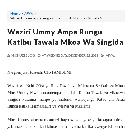
Home
AFYA
Waziri Ummy ampa rungu Katibu Tawala Mkoa wa Singida
Waziri Ummy Ampa Rungu
Katibu Tawala Mkoa Wa Singida
MICHUZI BLOG
AT
WEDNESDAY, DECEMBER 22, 2021
AFYA,
Nteghenjwa Hosseah, OR-TAMISEMI
Waziri wa Nchi Ofisi ya Rais Tawala za Mikoa na Serikali za Mitaa
Mhe. Ummy Mwalimu amempa mamlaka Katibu Tawala za Mkoa wa
Singida kusainia malipo ya mafundi wanaojenga Kituo cha Afua
Ilunda katika Halmashauri ya Wilaya ya Mkalama.
Mhe. Ummy ametoa maamuzi hayo wakati yake ya kukagua miradi
yab maendeleo katika Halmashauro hiyo na kufika kwenye Kituo cha