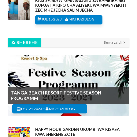
RAIS SAMIA ATUMA SALAMU ZA RAMBIRAMBI
KUFUATIA KIFO CHA ALIYEKUWA MWENYEKITI
ZEC MHE.JECHA SALIM JECHA
-
JUL 18 2023
MICHUZI BLOG
SHEREHE
Soma zaidi
TANGA BEACH RESORT FESTIVE SEASON
PROGRAMM
-
DEC 21 2023
MICHUZI BLOG
HAPPY HOUR GARDEN UKUMBI WA KISASA
KWA SHEREHE ZOTE