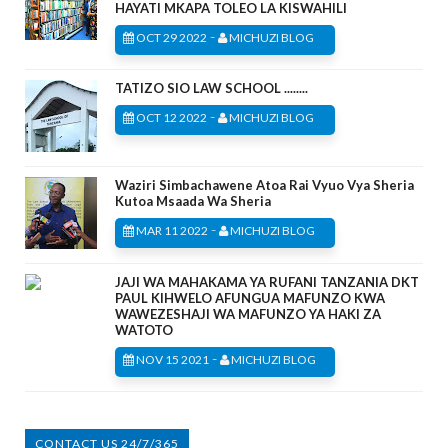
HAYATI MKAPA TOLEO LA KISWAHILI
-
OCT 29 2022
MICHUZI BLOG
TATIZO SIO LAW SCHOOL ........
-
OCT 12 2022
MICHUZI BLOG
Waziri Simbachawene Atoa Rai Vyuo Vya Sheria
Kutoa Msaada Wa Sheria
-
MAR 11 2022
MICHUZI BLOG
JAJI WA MAHAKAMA YA RUFANI TANZANIA DKT
PAUL KIHWELO AFUNGUA MAFUNZO KWA
WAWEZESHAJI WA MAFUNZO YA HAKI ZA
WATOTO
-
NOV 15 2021
MICHUZI BLOG
CONTACT US 24/7/365