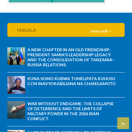
MAKALA
Soma zaidi
A NEW CHAPTER IN AN OLD FRIENDSHIP:
PRESIDENT SAMIA'S LEADERSHIP LEGACY
AND THE CONSOLIDATION OF TANZANIA–
RUSSIA RELATIONS.
KUNA SOMO KUBWA TUMELIPATA KUHUSU
CCM INAVYOKABILIANA NA CHANGAMOTO
WAR WITHOUT ENDGAME: THE COLLAPSE
OF DETERRENCE AND THE LIMITS OF
MILITARY POWER IN THE 2026 IRAN
CONFLICT.