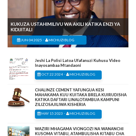
KUKUZA USTAHIMILIVU WA AKILI KATIKA ENZI YA
KIDIJITALI
-
JUN 04 2025
MICHUZI BLOG
Jeshi La Polisi Latoa Ufafanuzi Kuhusu Video
Inayosambaa Mtandaoni
-
OCT 22 2024
MICHUZI BLOG
CHALINZE CEMENT YAFUNGUA KESI
MAHAKAMA KUU KUITAKA BRELA KUIRUDISHA
KATIKA DAFTARI LINALOTAMBUA KAMPUNI
ZILIZOSAJILIWA KISHERIA
-
MAY 15 2023
MICHUZI BLOG
WAZIRI MHAGAMA VIONGOZI NA WANANCHI
KUSOMA VITABU, ATAMBULISHA KITABU CHA