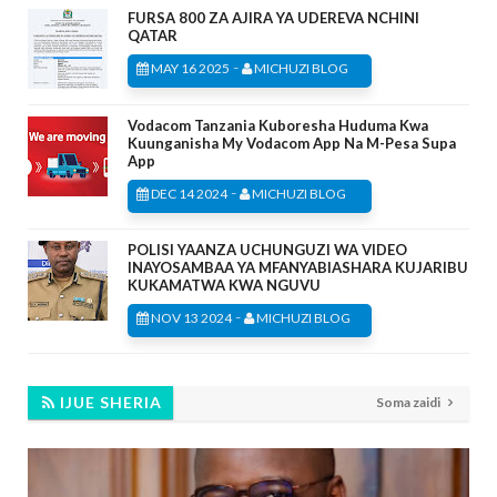
FURSA 800 ZA AJIRA YA UDEREVA NCHINI
QATAR
-
MAY 16 2025
MICHUZI BLOG
Vodacom Tanzania Kuboresha Huduma Kwa
Kuunganisha My Vodacom App Na M-Pesa Supa
App
-
DEC 14 2024
MICHUZI BLOG
POLISI YAANZA UCHUNGUZI WA VIDEO
INAYOSAMBAA YA MFANYABIASHARA KUJARIBU
KUKAMATWA KWA NGUVU
-
NOV 13 2024
MICHUZI BLOG
IJUE SHERIA
Soma zaidi