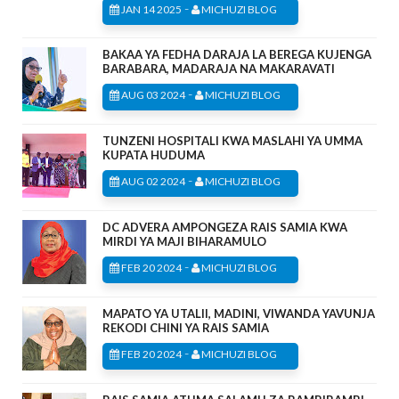
-
JAN 14 2025
MICHUZI BLOG
BAKAA YA FEDHA DARAJA LA BEREGA KUJENGA
BARABARA, MADARAJA NA MAKARAVATI
-
AUG 03 2024
MICHUZI BLOG
TUNZENI HOSPITALI KWA MASLAHI YA UMMA
KUPATA HUDUMA
-
AUG 02 2024
MICHUZI BLOG
DC ADVERA AMPONGEZA RAIS SAMIA KWA
MIRDI YA MAJI BIHARAMULO
-
FEB 20 2024
MICHUZI BLOG
MAPATO YA UTALII, MADINI, VIWANDA YAVUNJA
REKODI CHINI YA RAIS SAMIA
-
FEB 20 2024
MICHUZI BLOG