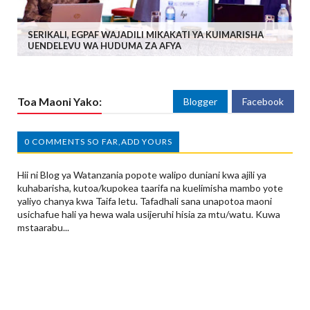
SERIKALI, EGPAF WAJADILI MIKAKATI YA KUIMARISHA
UENDELEVU WA HUDUMA ZA AFYA
Toa Maoni Yako:
Blogger
Facebook
0 COMMENTS SO FAR,ADD YOURS
Hii ni Blog ya Watanzania popote walipo duniani kwa ajili ya
kuhabarisha, kutoa/kupokea taarifa na kuelimisha mambo yote
yaliyo chanya kwa Taifa letu. Tafadhali sana unapotoa maoni
usichafue hali ya hewa wala usijeruhi hisia za mtu/watu. Kuwa
mstaarabu...