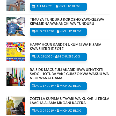
-
JAN 14 2021
MICHUZI BLOG
TIMU YA TUNDURU KOROSHO YAPOKELEWA
KIFALME NA WANANCHI WA TUNDURU
-
AUG 03 2020
MICHUZI BLOG
HAPPY HOUR GARDEN UKUMBI WA KISASA
KWA SHEREHE ZOTE
-
JUL 29 2020
MICHUZI BLOG
RAIS DK MAGUFULI AKABIDHIWA UENYEKITI
SADC , HOTUBA YAKE GUMZO KWA WAKUU WA
NCHI WANACHAMA
-
AUG 17 2019
MICHUZI BLOG
ZOEZI LA KUPIMA UTAYARI WA KUKABILI EBOLA
LAACHA ALAMA MKOANI KAGERA
-
AUG 04 2019
MICHUZI BLOG