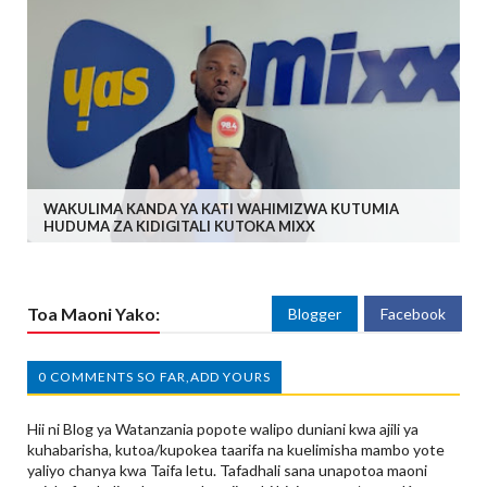
WAKULIMA KANDA YA KATI WAHIMIZWA KUTUMIA
HUDUMA ZA KIDIGITALI KUTOKA MIXX
Toa Maoni Yako:
Blogger
Facebook
0 COMMENTS SO FAR,ADD YOURS
Hii ni Blog ya Watanzania popote walipo duniani kwa ajili ya
kuhabarisha, kutoa/kupokea taarifa na kuelimisha mambo yote
yaliyo chanya kwa Taifa letu. Tafadhali sana unapotoa maoni