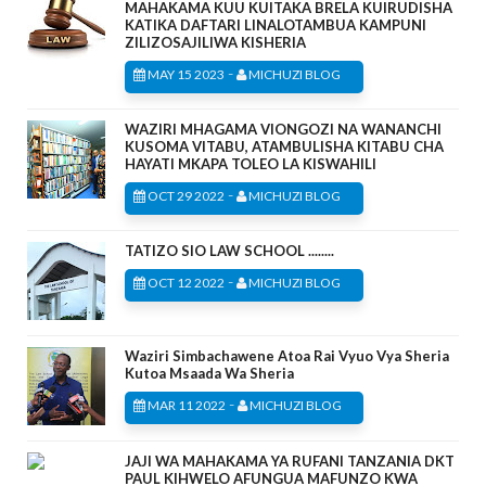
MAHAKAMA KUU KUITAKA BRELA KUIRUDISHA
KATIKA DAFTARI LINALOTAMBUA KAMPUNI
ZILIZOSAJILIWA KISHERIA
-
MAY 15 2023
MICHUZI BLOG
WAZIRI MHAGAMA VIONGOZI NA WANANCHI
KUSOMA VITABU, ATAMBULISHA KITABU CHA
HAYATI MKAPA TOLEO LA KISWAHILI
-
OCT 29 2022
MICHUZI BLOG
TATIZO SIO LAW SCHOOL ........
-
OCT 12 2022
MICHUZI BLOG
Waziri Simbachawene Atoa Rai Vyuo Vya Sheria
Kutoa Msaada Wa Sheria
-
MAR 11 2022
MICHUZI BLOG
JAJI WA MAHAKAMA YA RUFANI TANZANIA DKT
PAUL KIHWELO AFUNGUA MAFUNZO KWA