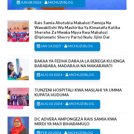
-
JUN 08 2026
MICHUZI BLOG
Rais Samia Ahutubia Mabalozi Pamoja Na
Wawakilishi Wa Mashirika Ya Kimataifa Katika
Sherehe Za Mwaka Mpya Kwa Mabalozi
(Diplomatic Sherry Party) Ikulu Jijini Dar
-
JAN 14 2025
MICHUZI BLOG
BAKAA YA FEDHA DARAJA LA BEREGA KUJENGA
BARABARA, MADARAJA NA MAKARAVATI
-
AUG 03 2024
MICHUZI BLOG
TUNZENI HOSPITALI KWA MASLAHI YA UMMA
KUPATA HUDUMA
-
AUG 02 2024
MICHUZI BLOG
DC ADVERA AMPONGEZA RAIS SAMIA KWA
MIRDI YA MAJI BIHARAMULO
-
FEB 20 2024
MICHUZI BLOG