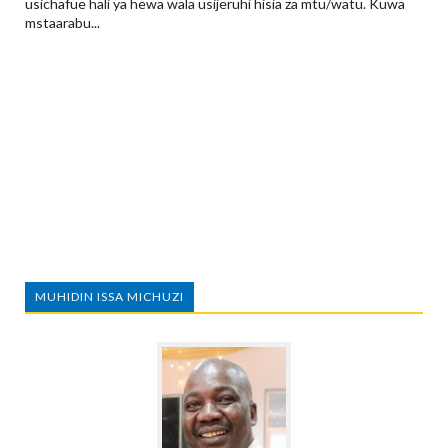
usichafue hali ya hewa wala usijeruhi hisia za mtu/watu. Kuwa
mstaarabu...
MUHIDIN ISSA MICHUZI