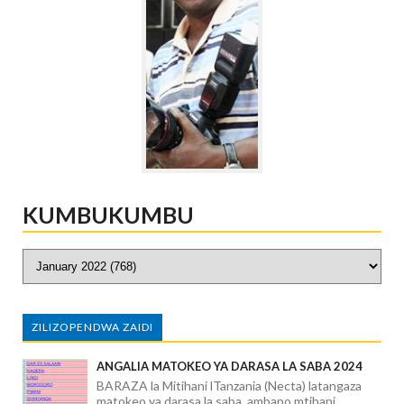
KUMBUKUMBU
ZILIZOPENDWA ZAIDI
ANGALIA MATOKEO YA DARASA LA SABA 2024
BARAZA la Mitihani lTanzania (Necta) latangaza
matokeo ya darasa la saba, ambapo mtihani