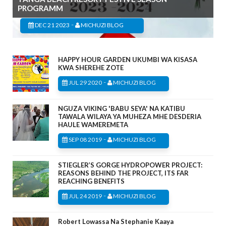
PROGRAMM
-
DEC 21 2023
MICHUZI BLOG
HAPPY HOUR GARDEN UKUMBI WA KISASA
KWA SHEREHE ZOTE
-
JUL 29 2020
MICHUZI BLOG
NGUZA VIKING 'BABU SEYA' NA KATIBU
TAWALA WILAYA YA MUHEZA MHE DESDERIA
HAULE WAMEREMETA
-
SEP 08 2019
MICHUZI BLOG
STIEGLER’S GORGE HYDROPOWER PROJECT:
REASONS BEHIND THE PROJECT, ITS FAR
REACHING BENEFITS
-
JUL 24 2019
MICHUZI BLOG
Robert Lowassa Na Stephanie Kaaya