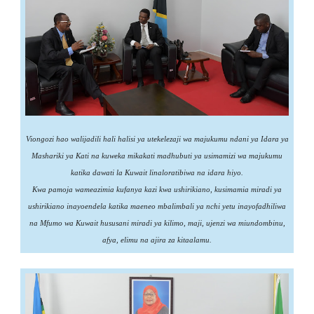
Viongozi hao walijadili hali halisi ya utekelezaji wa majukumu ndani ya Idara ya
Mashariki ya Kati na kuweka mikakati madhubuti ya usimamizi wa majukumu
katika dawati la Kuwait linaloratibiwa na idara hiyo.
Kwa pamoja wameazimia kufanya kazi kwa ushirikiano, kusimamia miradi ya
ushirikiano inayoendela katika maeneo mbalimbali ya nchi yetu inayofadhiliwa
na Mfumo wa Kuwait hususani miradi ya kilimo, maji, ujenzi wa miundombinu,
afya, elimu na ajira za kitaalamu.