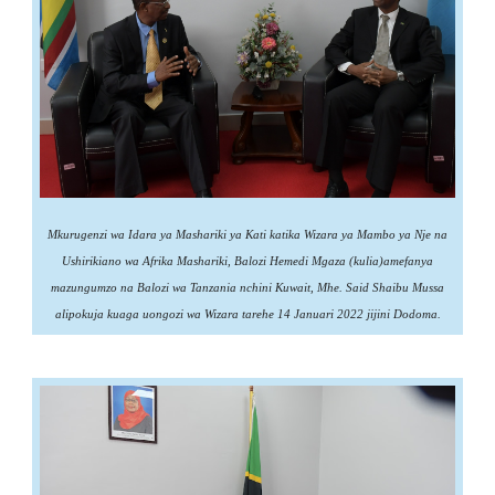
Mkurugenzi wa Idara ya Mashariki ya Kati katika Wizara ya Mambo ya Nje na
Ushirikiano wa Afrika Mashariki, Balozi Hemedi Mgaza (kulia)amefanya
mazungumzo na Balozi wa Tanzania nchini Kuwait, Mhe. Said Shaibu Mussa
alipokuja kuaga uongozi wa Wizara tarehe 14 Januari 2022 jijini Dodoma.