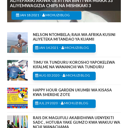
ALIYEFARIKI AKIWA GESTI NA BINTI WA MIAKA 33
ALIYEMWAGIZIA CHIPS NA MISHIKAKI 3
-
JAN 18 2021
MICHUZI BLOG
NELSON NTOMBELA; RAIA WA AFRIKA KUSINI
ALIYETEKA MITANDAO YA KIJAMII
-
JAN 14 2021
MICHUZI BLOG
TIMU YA TUNDURU KOROSHO YAPOKELEWA
KIFALME NA WANANCHI WA TUNDURU
-
AUG 03 2020
MICHUZI BLOG
HAPPY HOUR GARDEN UKUMBI WA KISASA
KWA SHEREHE ZOTE
-
JUL 29 2020
MICHUZI BLOG
RAIS DK MAGUFULI AKABIDHIWA UENYEKITI
SADC , HOTUBA YAKE GUMZO KWA WAKUU WA
NCHI WANACHAMA