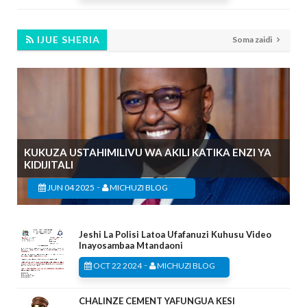
IJUE SHERIA
Soma zaidi
KUKUZA USTAHIMILIVU WA AKILI KATIKA ENZI YA
KIDIJITALI
-
JUN 04 2025
MICHUZI BLOG
Jeshi La Polisi Latoa Ufafanuzi Kuhusu Video
Inayosambaa Mtandaoni
-
OCT 22 2024
MICHUZI BLOG
CHALINZE CEMENT YAFUNGUA KESI