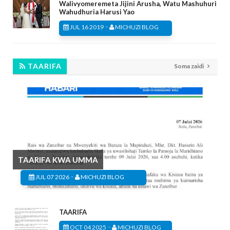
Walivyomeremeta Jijini Arusha, Watu Mashuhuri
Wahudhuria Harusi Yao
-
JUL 16 2019
MICHUZI BLOG
TAARIFA
Soma zaidi
TAARIFA KWA UMMA
-
JUL 07 2026
MICHUZI BLOG
TAARIFA
-
OCT 04 2025
MICHUZI BLOG