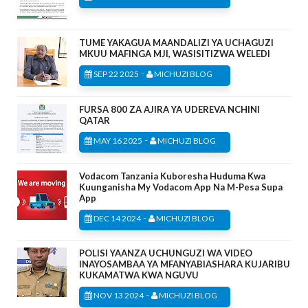
TUME YAKAGUA MAANDALIZI YA UCHAGUZI
MKUU MAFINGA MJI, WASISITIZWA WELEDI
-
SEP 22 2025
MICHUZI BLOG
FURSA 800 ZA AJIRA YA UDEREVA NCHINI
QATAR
-
MAY 16 2025
MICHUZI BLOG
Vodacom Tanzania Kuboresha Huduma Kwa
Kuunganisha My Vodacom App Na M-Pesa Supa
App
-
DEC 14 2024
MICHUZI BLOG
POLISI YAANZA UCHUNGUZI WA VIDEO
INAYOSAMBAA YA MFANYABIASHARA KUJARIBU
KUKAMATWA KWA NGUVU
-
NOV 13 2024
MICHUZI BLOG