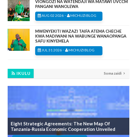
VIONGOZI NA WATENDAJI WA MATAWI UVCCM
PANGANI WANOLEWA
-
AUG 02 2026
MICHUZI BLOG
MWENYEKITI WAZAZI TAIFA ATEMA CHECHE
KWA MADIWANI NA WABUNGE WANAOPANGA
SAFU KINYEMELA
-
JUL 31 2026
MICHUZI BLOG
IKULU
Soma zaidi
Eight Strategic Agreements: The New Map Of
Tanzania-Russia Economic Cooperation Unveiled