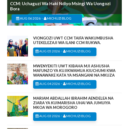
CCM: Uchaguzi Wa Haki Ndiyo Msingi Wa Uongozi
Bora
-
AUG 06 2026
MICHUZI BLOG
VIONGOZI UWT CCM TAIFA WAKUMBUSHA
UTEKELEZAJI WA ILANI CCM RUKWA.
-
AUG 05 2026
MICHUZI BLOG
MWENYEKITI UWT KIBAHA MJI ASHUSHA
MAFUNZO YA KUJIKWAMUA KIUCHUMI KWA
WANAWAKE KATA YA MSANGANI NA MKUZA
-
AUG 04 2026
MICHUZI BLOG
MARIAM ABDALLAH IBRAHIM AENDELEA NA
ZIARA YA KUIMARISHA UHAI WA JUMUIYA
MKOA WA MOROGORO
-
AUG 03 2026
MICHUZI BLOG