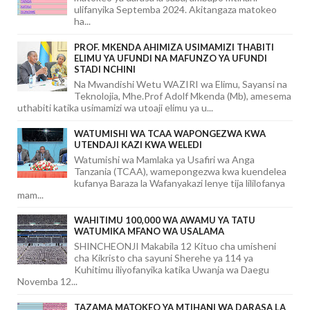
ulifanyika Septemba 2024. Akitangaza matokeo
ha...
PROF. MKENDA AHIMIZA USIMAMIZI THABITI
ELIMU YA UFUNDI NA MAFUNZO YA UFUNDI
STADI NCHINI
Na Mwandishi Wetu WAZIRI wa Elimu, Sayansi na
Teknolojia, Mhe.Prof Adolf Mkenda (Mb), amesema
uthabiti katika usimamizi wa utoaji elimu ya u...
WATUMISHI WA TCAA WAPONGEZWA KWA
UTENDAJI KAZI KWA WELEDI
Watumishi wa Mamlaka ya Usafiri wa Anga
Tanzania (TCAA), wamepongezwa kwa kuendelea
kufanya Baraza la Wafanyakazi lenye tija lililofanya
mam...
WAHITIMU 100,000 WA AWAMU YA TATU
WATUMIKA MFANO WA USALAMA
SHINCHEONJI Makabila 12 Kituo cha umisheni
cha Kikristo cha sayuni Sherehe ya 114 ya
Kuhitimu iliyofanyika katika Uwanja wa Daegu
Novemba 12...
TAZAMA MATOKEO YA MTIHANI WA DARASA LA