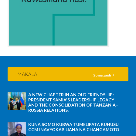
MAKALA
Soma zaidi
A NEW CHAPTER IN AN OLD FRIENDSHIP:
PRESIDENT SAMIA'S LEADERSHIP LEGACY
AND THE CONSOLIDATION OF TANZANIA–
RUSSIA RELATIONS.
KUNA SOMO KUBWA TUMELIPATA KUHUSU
CCM INAVYOKABILIANA NA CHANGAMOTO