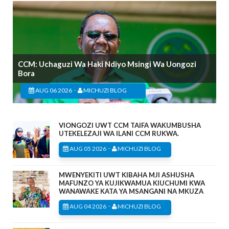
CCM: Uchaguzi Wa Haki Ndiyo Msingi Wa Uongozi
Bora
-
AUG 06 2026
MICHUZI BLOG
VIONGOZI UWT CCM TAIFA WAKUMBUSHA
UTEKELEZAJI WA ILANI CCM RUKWA.
-
AUG 05 2026
MICHUZI BLOG
MWENYEKITI UWT KIBAHA MJI ASHUSHA
MAFUNZO YA KUJIKWAMUA KIUCHUMI KWA
WANAWAKE KATA YA MSANGANI NA MKUZA
-
AUG 04 2026
MICHUZI BLOG