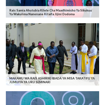
Rais Samia Ahutubia Kilele Cha Maadhimisho Ya Sikukuu
Ya Wakulima Nanenane Kitaifa Jijini Dodoma
MAKAMU WA RAIS ASHIRIKI IBADA YA MISA TAKATIFU YA
JUMUIYA YA URU SEMINARI