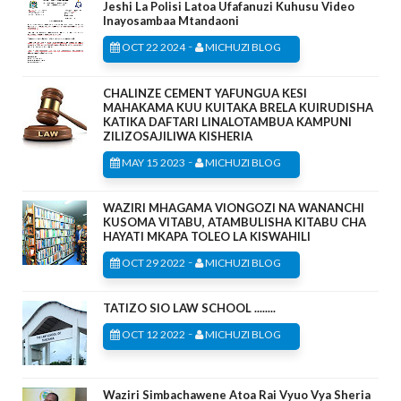
Jeshi La Polisi Latoa Ufafanuzi Kuhusu Video
Inayosambaa Mtandaoni
-
OCT 22 2024
MICHUZI BLOG
CHALINZE CEMENT YAFUNGUA KESI
MAHAKAMA KUU KUITAKA BRELA KUIRUDISHA
KATIKA DAFTARI LINALOTAMBUA KAMPUNI
ZILIZOSAJILIWA KISHERIA
-
MAY 15 2023
MICHUZI BLOG
WAZIRI MHAGAMA VIONGOZI NA WANANCHI
KUSOMA VITABU, ATAMBULISHA KITABU CHA
HAYATI MKAPA TOLEO LA KISWAHILI
-
OCT 29 2022
MICHUZI BLOG
TATIZO SIO LAW SCHOOL ........
-
OCT 12 2022
MICHUZI BLOG
Waziri Simbachawene Atoa Rai Vyuo Vya Sheria