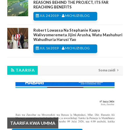
REASONS BEHIND THE PROJECT, ITS FAR
REACHING BENEFITS
-
JUL 24 2019
MICHUZI BLOG
Robert Lowassa Na Stephanie Kaaya
Walivyomeremeta Jijini Arusha, Watu Mashuhuri
Wahudhuria Harusi Yao
-
JUL 16 2019
MICHUZI BLOG
TAARIFA
Soma zaidi
TAARIFA KWA UMMA