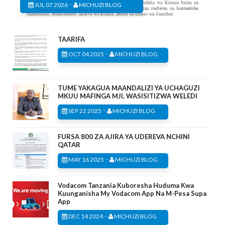
-
JUL 07 2026
MICHUZI BLOG
TAARIFA
-
OCT 04 2025
MICHUZI BLOG
TUME YAKAGUA MAANDALIZI YA UCHAGUZI
MKUU MAFINGA MJI, WASISITIZWA WELEDI
-
SEP 22 2025
MICHUZI BLOG
FURSA 800 ZA AJIRA YA UDEREVA NCHINI
QATAR
-
MAY 16 2025
MICHUZI BLOG
Vodacom Tanzania Kuboresha Huduma Kwa
Kuunganisha My Vodacom App Na M-Pesa Supa
App
-
DEC 14 2024
MICHUZI BLOG