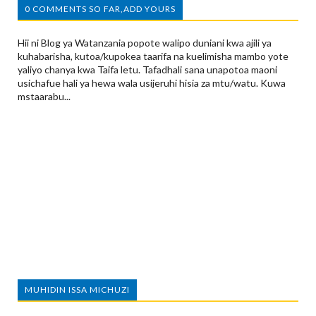
0 COMMENTS SO FAR,ADD YOURS
Hii ni Blog ya Watanzania popote walipo duniani kwa ajili ya
kuhabarisha, kutoa/kupokea taarifa na kuelimisha mambo yote
yaliyo chanya kwa Taifa letu. Tafadhali sana unapotoa maoni
usichafue hali ya hewa wala usijeruhi hisia za mtu/watu. Kuwa
mstaarabu...
MUHIDIN ISSA MICHUZI