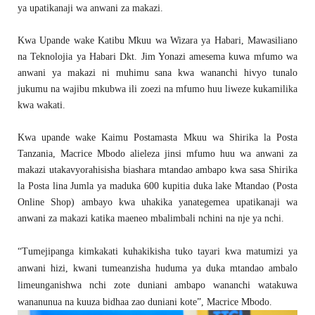
ya upatikanaji wa anwani za makazi.
Kwa Upande wake Katibu Mkuu wa Wizara ya Habari, Mawasiliano
na Teknolojia ya Habari Dkt. Jim Yonazi amesema kuwa mfumo wa
anwani ya makazi ni muhimu sana kwa wananchi hivyo tunalo
jukumu na wajibu mkubwa ili zoezi na mfumo huu liweze kukamilika
kwa wakati.
Kwa upande wake Kaimu Postamasta Mkuu wa Shirika la Posta
Tanzania, Macrice Mbodo alieleza jinsi mfumo huu wa anwani za
makazi utakavyorahisisha biashara mtandao ambapo kwa sasa Shirika
la Posta lina Jumla ya maduka 600 kupitia duka lake Mtandao (Posta
Online Shop) ambayo kwa uhakika yanategemea upatikanaji wa
anwani za makazi katika maeneo mbalimbali nchini na nje ya nchi.
“Tumejipanga kimkakati kuhakikisha tuko tayari kwa matumizi ya
anwani hizi, kwani tumeanzisha huduma ya duka mtandao ambalo
limeunganishwa nchi zote duniani ambapo wananchi watakuwa
wananunua na kuuza bidhaa zao duniani kote”, Macrice Mbodo.