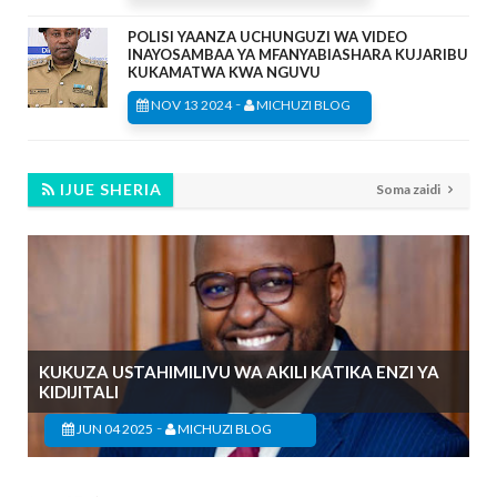
POLISI YAANZA UCHUNGUZI WA VIDEO
INAYOSAMBAA YA MFANYABIASHARA KUJARIBU
KUKAMATWA KWA NGUVU
-
NOV 13 2024
MICHUZI BLOG
IJUE SHERIA
Soma zaidi
KUKUZA USTAHIMILIVU WA AKILI KATIKA ENZI YA
KIDIJITALI
-
JUN 04 2025
MICHUZI BLOG