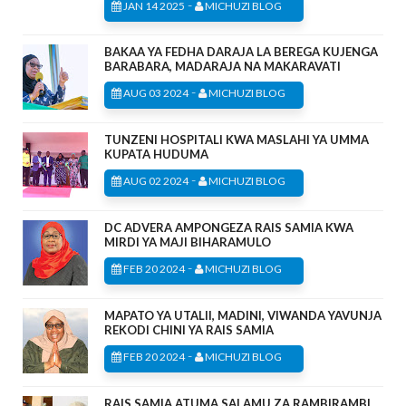
-
JAN 14 2025
MICHUZI BLOG
BAKAA YA FEDHA DARAJA LA BEREGA KUJENGA
BARABARA, MADARAJA NA MAKARAVATI
-
AUG 03 2024
MICHUZI BLOG
TUNZENI HOSPITALI KWA MASLAHI YA UMMA
KUPATA HUDUMA
-
AUG 02 2024
MICHUZI BLOG
DC ADVERA AMPONGEZA RAIS SAMIA KWA
MIRDI YA MAJI BIHARAMULO
-
FEB 20 2024
MICHUZI BLOG
MAPATO YA UTALII, MADINI, VIWANDA YAVUNJA
REKODI CHINI YA RAIS SAMIA
-
FEB 20 2024
MICHUZI BLOG
RAIS SAMIA ATUMA SALAMU ZA RAMBIRAMBI