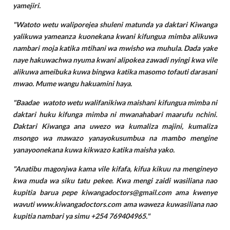
yamejiri.
"Watoto wetu waliporejea shuleni matunda ya daktari Kiwanga
yalikuwa yameanza kuonekana kwani kifungua mimba alikuwa
nambari moja katika mtihani wa mwisho wa muhula. Dada yake
naye hakuwachwa nyuma kwani alipokea zawadi nyingi kwa vile
alikuwa ameibuka kuwa bingwa katika masomo tofauti darasani
mwao. Mume wangu hakuamini haya.
"Baadae watoto wetu walifanikiwa maishani kifungua mimba ni
daktari huku kifunga mimba ni mwanahabari maarufu nchini.
Daktari Kiwanga ana uwezo wa kumaliza majini, kumaliza
msongo wa mawazo yanayokusumbua na mambo mengine
yanayoonekana kuwa kikwazo katika maisha yako.
"Anatibu magonjwa kama vile kifafa, kifua kikuu na mengineyo
kwa muda wa siku tatu pekee. Kwa mengi zaidi wasiliana nao
kupitia barua pepe kiwangadoctors@gmail.com ama kwenye
wavuti www.kiwangadoctors.com ama waweza kuwasiliana nao
kupitia nambari ya simu +254 769404965."