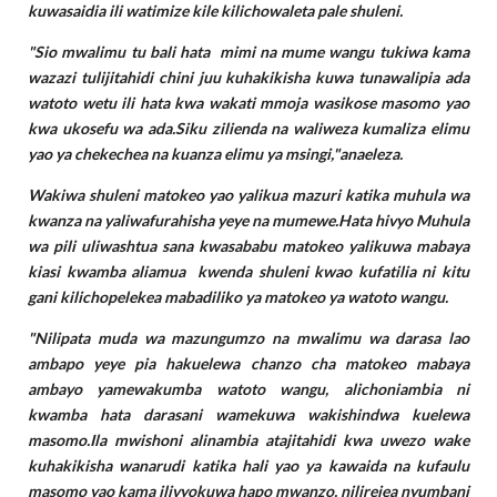
kuwasaidia ili watimize kile kilichowaleta pale shuleni.
"Sio mwalimu tu bali hata mimi na mume wangu tukiwa kama
wazazi tulijitahidi chini juu kuhakikisha kuwa tunawalipia ada
watoto wetu ili hata kwa wakati mmoja wasikose masomo yao
kwa ukosefu wa ada.Siku zilienda na waliweza kumaliza elimu
yao ya chekechea na kuanza elimu ya msingi,"anaeleza.
Wakiwa shuleni matokeo yao yalikua mazuri katika muhula wa
kwanza na yaliwafurahisha yeye na mumewe.Hata hivyo Muhula
wa pili uliwashtua sana kwasababu matokeo yalikuwa mabaya
kiasi kwamba aliamua kwenda shuleni kwao kufatilia ni kitu
gani kilichopelekea mabadiliko ya matokeo ya watoto wangu.
"Nilipata muda wa mazungumzo na mwalimu wa darasa lao
ambapo yeye pia hakuelewa chanzo cha matokeo mabaya
ambayo yamewakumba watoto wangu, alichoniambia ni
kwamba hata darasani wamekuwa wakishindwa kuelewa
masomo.Ila mwishoni alinambia atajitahidi kwa uwezo wake
kuhakikisha wanarudi katika hali yao ya kawaida na kufaulu
masomo yao kama ilivyokuwa hapo mwanzo, nilirejea nyumbani