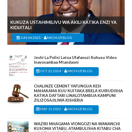
KUKUZA USTAHIMILIVU WA AKILI KATIKA ENZI YA
KIDIJITALI
-
JUN 04 2025
MICHUZI BLOG
Jeshi La Polisi Latoa Ufafanuzi Kuhusu Video
Inayosambaa Mtandaoni
-
OCT 22 2024
MICHUZI BLOG
CHALINZE CEMENT YAFUNGUA KESI
MAHAKAMA KUU KUITAKA BRELA KUIRUDISHA
KATIKA DAFTARI LINALOTAMBUA KAMPUNI
ZILIZOSAJILIWA KISHERIA
-
MAY 15 2023
MICHUZI BLOG
WAZIRI MHAGAMA VIONGOZI NA WANANCHI
KUSOMA VITABU, ATAMBULISHA KITABU CHA