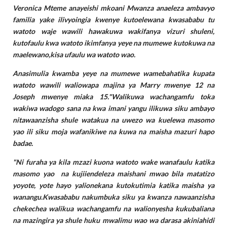
Veronica Mteme anayeishi mkoani Mwanza anaeleza ambavyo
familia yake ilivyoingia kwenye kutoelewana kwasababu tu
watoto waje wawili hawakuwa wakifanya vizuri shuleni,
kutofaulu kwa watoto ikimfanya yeye na mumewe kutokuwa na
maelewano,kisa ufaulu wa watoto wao.
Anasimulia kwamba yeye na mumewe wamebahatika kupata
watoto wawili waliowapa majina ya Marry mwenye 12 na
Joseph mwenye miaka 15."Walikuwa wachangamfu toka
wakiwa wadogo sana na kwa imani yangu ilikuwa siku ambayo
nitawaanzisha shule watakua na uwezo wa kuelewa masomo
yao ili siku moja wafanikiwe na kuwa na maisha mazuri hapo
badae.
"Ni furaha ya kila mzazi kuona watoto wake wanafaulu katika
masomo yao na kujiiendeleza maishani mwao bila matatizo
yoyote, yote hayo yalionekana kutokutimia katika maisha ya
wanangu.Kwasababu nakumbuka siku ya kwanza nawaanzisha
chekechea walikua wachangamfu na walionyesha kukubaliana
na mazingira ya shule huku mwalimu wao wa darasa akiniahidi