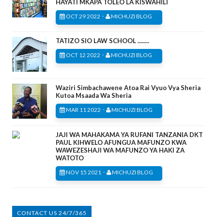
HAYATI MKAPA TOLEO LA KISWAHILI
-
OCT 29 2022
MICHUZI BLOG
TATIZO SIO LAW SCHOOL ........
-
OCT 12 2022
MICHUZI BLOG
Waziri Simbachawene Atoa Rai Vyuo Vya Sheria
Kutoa Msaada Wa Sheria
-
MAR 11 2022
MICHUZI BLOG
JAJI WA MAHAKAMA YA RUFANI TANZANIA DKT
PAUL KIHWELO AFUNGUA MAFUNZO KWA
WAWEZESHAJI WA MAFUNZO YA HAKI ZA
WATOTO
-
NOV 15 2021
MICHUZI BLOG
CONTACT US 24/7/365