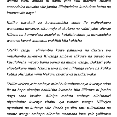
watoto wetu ambao ni damu yetu asili mazuzu. Akawa
anaendelea kuwaita vile jambo lilinipelekea kuchukua hatua na
kuanza vita naye."
Katika harakati za kuwahamisha shule ile waliyokuwa
wanasoma mwanzo, siku moja akakutana na rafiki yake aitwae
Kibena na kumweleza anaelekea kutafuta shule ya kuwapeleka
wanawe kwani wamekua wakifeli kila kukicha.
"Rafiki yangu aliniambia kuwa palikuwa na daktari wa
mitishamba aliyeitwa Kiwanga ambaye alikuwa na uwezo wa
kusuluhisha mzozo baina yangu na mume wangu. Daktari yule
alipataikana mjini Nakuru kwa hivyo nilifunga safari na kufika
katika ofisi zake mjini Nakuru tayari kwa usaidizi wake.
"Nilimweleza yote ambayo mimi hukumbana nayo kwenye ndoa
ile na hapo akanipa hakikisho kwamba hilo lilikuwa ni jambo
dogo sana kwake. Alinipa mafuta ambayo alinishauri
niyamimine kwenye vitabu vya watoto wangu. Nilirejea
nyumbani na kufanya vile. Baada ya siku tatu tulirudiana na
mume wangu ambapo aliomba msamaha kwa yale yalikuwa