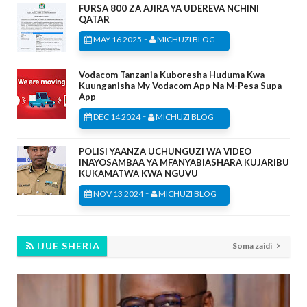
FURSA 800 ZA AJIRA YA UDEREVA NCHINI
QATAR
-
MAY 16 2025
MICHUZI BLOG
Vodacom Tanzania Kuboresha Huduma Kwa
Kuunganisha My Vodacom App Na M-Pesa Supa
App
-
DEC 14 2024
MICHUZI BLOG
POLISI YAANZA UCHUNGUZI WA VIDEO
INAYOSAMBAA YA MFANYABIASHARA KUJARIBU
KUKAMATWA KWA NGUVU
-
NOV 13 2024
MICHUZI BLOG
IJUE SHERIA
Soma zaidi