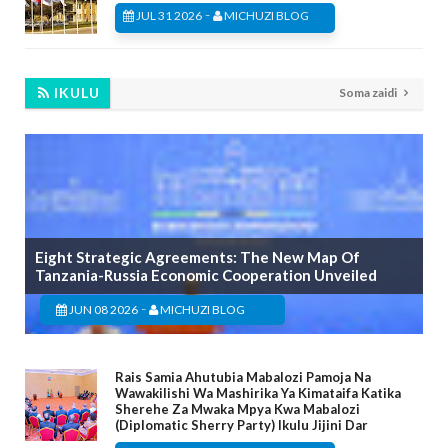
-
JUL 31 2026
MICHUZI BLOG
IKULU
Soma zaidi
Eight Strategic Agreements: The New Map Of
Tanzania-Russia Economic Cooperation Unveiled
-
JUN 08 2026
MICHUZI BLOG
Rais Samia Ahutubia Mabalozi Pamoja Na
Wawakilishi Wa Mashirika Ya Kimataifa Katika
Sherehe Za Mwaka Mpya Kwa Mabalozi
(Diplomatic Sherry Party) Ikulu Jijini Dar