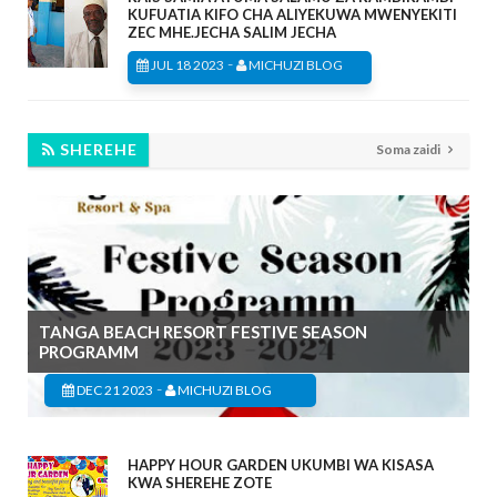
KUFUATIA KIFO CHA ALIYEKUWA MWENYEKITI
ZEC MHE.JECHA SALIM JECHA
-
JUL 18 2023
MICHUZI BLOG
SHEREHE
Soma zaidi
TANGA BEACH RESORT FESTIVE SEASON
PROGRAMM
-
DEC 21 2023
MICHUZI BLOG
HAPPY HOUR GARDEN UKUMBI WA KISASA
KWA SHEREHE ZOTE