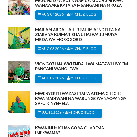
MAFUNZO YA KUJIKWAMUA KIUCHUMI KWA
WANAWAKE KATA YA MSANGANI NA MKUZA
-
AUG 04 2026
MICHUZI BLOG
MARIAM ABDALLAH IBRAHIM AENDELEA NA
ZIARA YA KUIMARISHA UHAI WA JUMUIYA
MKOA WA MOROGORO
-
AUG 03 2026
MICHUZI BLOG
VIONGOZI NA WATENDAJI WA MATAWI UVCCM
PANGANI WANOLEWA
-
AUG 02 2026
MICHUZI BLOG
MWENYEKITI WAZAZI TAIFA ATEMA CHECHE
KWA MADIWANI NA WABUNGE WANAOPANGA
SAFU KINYEMELA
-
JUL 31 2026
MICHUZI BLOG
KWANINI MICHANGO YA CHADEMA
IMEKWAMA?