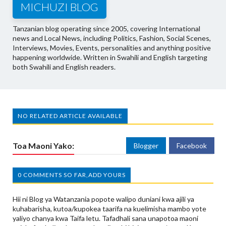
MICHUZI BLOG
Tanzanian blog operating since 2005, covering International
news and Local News, including Politics, Fashion, Social Scenes,
Interviews, Movies, Events, personalities and anything positive
happening worldwide. Written in Swahili and English targeting
both Swahili and English readers.
NO RELATED ARTICLE AVAILABLE
Toa Maoni Yako:
Blogger
Facebook
0 COMMENTS SO FAR,ADD YOURS
Hii ni Blog ya Watanzania popote walipo duniani kwa ajili ya
kuhabarisha, kutoa/kupokea taarifa na kuelimisha mambo yote
yaliyo chanya kwa Taifa letu. Tafadhali sana unapotoa maoni