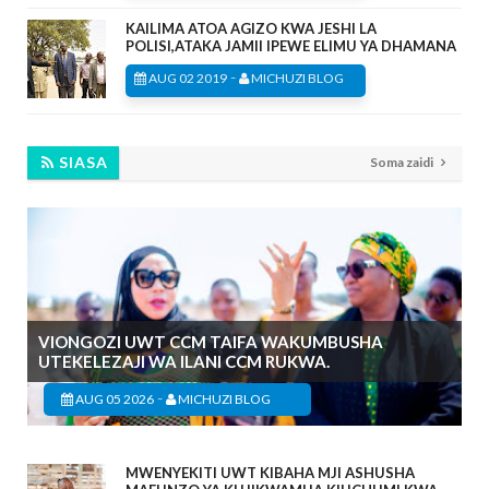
KAILIMA ATOA AGIZO KWA JESHI LA
POLISI,ATAKA JAMII IPEWE ELIMU YA DHAMANA
-
AUG 02 2019
MICHUZI BLOG
SIASA
Soma zaidi
VIONGOZI UWT CCM TAIFA WAKUMBUSHA
UTEKELEZAJI WA ILANI CCM RUKWA.
-
AUG 05 2026
MICHUZI BLOG
MWENYEKITI UWT KIBAHA MJI ASHUSHA