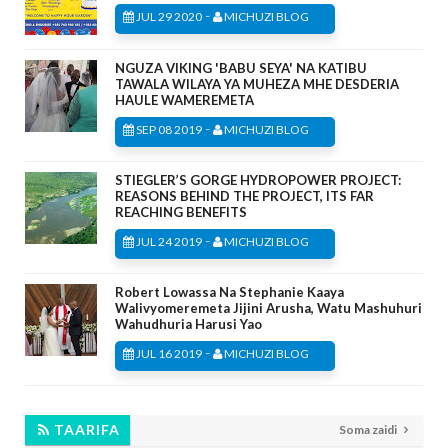
-
JUL 29 2020
MICHUZI BLOG
NGUZA VIKING 'BABU SEYA' NA KATIBU
TAWALA WILAYA YA MUHEZA MHE DESDERIA
HAULE WAMEREMETA
-
SEP 08 2019
MICHUZI BLOG
STIEGLER’S GORGE HYDROPOWER PROJECT:
REASONS BEHIND THE PROJECT, ITS FAR
REACHING BENEFITS
-
JUL 24 2019
MICHUZI BLOG
Robert Lowassa Na Stephanie Kaaya
Walivyomeremeta Jijini Arusha, Watu Mashuhuri
Wahudhuria Harusi Yao
-
JUL 16 2019
MICHUZI BLOG
TAARIFA
Soma zaidi