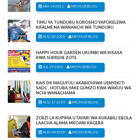
-
JAN 14 2021
MICHUZI BLOG
TIMU YA TUNDURU KOROSHO YAPOKELEWA
KIFALME NA WANANCHI WA TUNDURU
-
AUG 03 2020
MICHUZI BLOG
HAPPY HOUR GARDEN UKUMBI WA KISASA
KWA SHEREHE ZOTE
-
JUL 29 2020
MICHUZI BLOG
RAIS DK MAGUFULI AKABIDHIWA UENYEKITI
SADC , HOTUBA YAKE GUMZO KWA WAKUU WA
NCHI WANACHAMA
-
AUG 17 2019
MICHUZI BLOG
ZOEZI LA KUPIMA UTAYARI WA KUKABILI EBOLA
LAACHA ALAMA MKOANI KAGERA
-
AUG 04 2019
MICHUZI BLOG