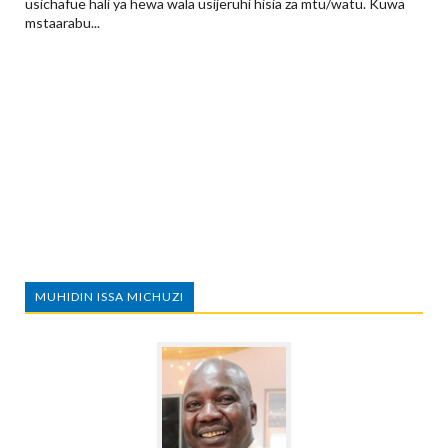
usichafue hali ya hewa wala usijeruhi hisia za mtu/watu. Kuwa
mstaarabu...
MUHIDIN ISSA MICHUZI