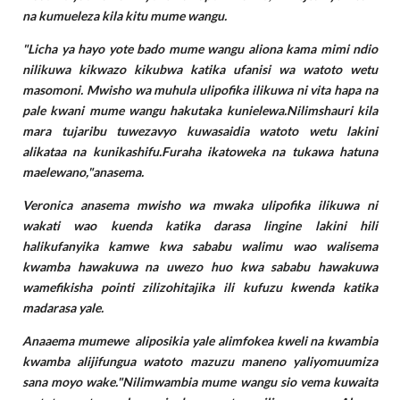
na kumueleza kila kitu mume wangu.
"Licha ya hayo yote bado mume wangu aliona kama mimi ndio
nilikuwa kikwazo kikubwa katika ufanisi wa watoto wetu
masomoni. Mwisho wa muhula ulipofika ilikuwa ni vita hapa na
pale kwani mume wangu hakutaka kunielewa.Nilimshauri kila
mara tujaribu tuwezavyo kuwasaidia watoto wetu lakini
alikataa na kunikashifu.Furaha ikatoweka na tukawa hatuna
maelewano,"anasema.
Veronica anasema mwisho wa mwaka ulipofika ilikuwa ni
wakati wao kuenda katika darasa lingine lakini hili
halikufanyika kamwe kwa sababu walimu wao walisema
kwamba hawakuwa na uwezo huo kwa sababu hawakuwa
wamefikisha pointi zilizohitajika ili kufuzu kwenda katika
madarasa yale.
Anaaema mumewe aliposikia yale alimfokea kweli na kwambia
kwamba alijifungua watoto mazuzu maneno yaliyomuumiza
sana moyo wake."Nilimwambia mume wangu sio vema kuwaita