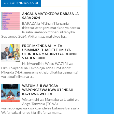
ZILIZOPENDWA ZAIDI
ANGALIA MATOKEO YA DARASA LA
SABA 2024
BARAZA la Mitihani lTanzania
(Necta) latangaza matokeo ya darasa
la saba, ambapo mtihani ulifanyika
Septemba 2024. Akitangaza matokeo ha...
PROF. MKENDA AHIMIZA
USIMAMIZI THABITI ELIMU YA
UFUNDI NA MAFUNZO YA UFUNDI
STADI NCHINI
Na Mwandishi Wetu WAZIRI wa
Elimu, Sayansi na Teknolojia, Mhe.Prof Adolf
Mkenda (Mb), amesema uthabiti katika usimamizi
wa utoaji elimu ya u...
WATUMISHI WA TCAA
WAPONGEZWA KWA UTENDAJI
KAZI KWA WELEDI
Watumishi wa Mamlaka ya Usafiri wa
Anga Tanzania (TCAA),
wamepongezwa kwa kuendelea kufanya Baraza la
Wafanyakazi lenye tija lililofanya mam...