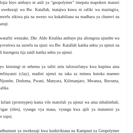
olojia hiyo ambayo ni asili ya “geopolymer” imepata mapokezi mazuri
uwekezaji wa Bw. Katallah, inatajwa kuwa ni rafiki wa mazingira,
 mrefu zikiwa pia na uwezo wa kukabiliana na madhara ya chumvi na
aruji.
watafiti wenzake, Dkt. Aldo Kitalika ambaye pia aliongoza ujumbe wa
ovutiwa na uzoefu na ujuzi wa Bw. Katallah katika sekta ya ujenzi na
i kuongeza tija zaidi katika sekta ya ujenzi.
o kimsingi ni sehemu ya tafiti zetu tulizozifanya kwa kupima aina
mfinyanzi (clay), madini ujenzi na taka za mimea kutoka maeneo
, Njombe, Dodoma, Pwani, Manyara, Kilimanjaro, Mwanza, Ruvuma,
alika.
 kifani (prototypes) kama vile matofali ya ujenzi wa aina mbalimbali,
, vigae (tiles), vyungu vya maua, vyungu kwa ajili ya matumizi ya
r tops).
adhumuni ya uwekezaji kwa kushirikiana na Kampuni ya Geopolymer