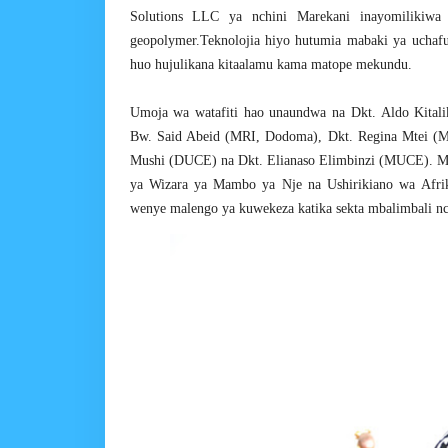
Solutions LLC ya nchini Marekani inayomilikiw
geopolymer.Teknolojia hiyo hutumia mabaki ya uchaf
huo hujulikana kitaalamu kama matope mekundu.
Umoja wa watafiti hao unaundwa na Dkt. Aldo Kital
Bw. Said Abeid (MRI, Dodoma), Dkt. Regina Mtei (M
Mushi (DUCE) na Dkt. Elianaso Elimbinzi (MUCE). Ma
ya Wizara ya Mambo ya Nje na Ushirikiano wa Afrik
wenye malengo ya kuwekeza katika sekta mbalimbali nch