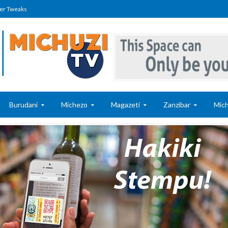
er Tweaks
Burudani
Michezo
Magazeti
Zanzibar
Mich