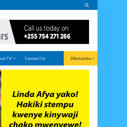

uzi TV
Contact Us
Zilizobamba