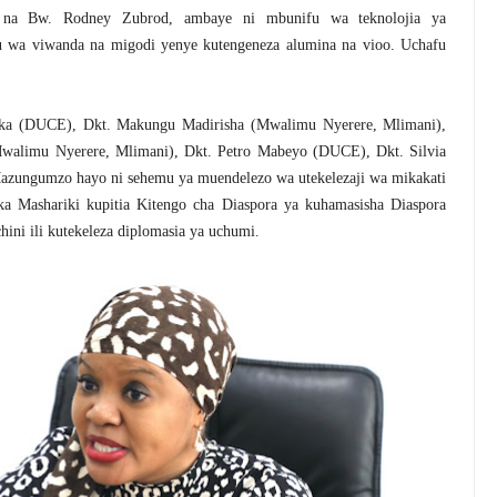
a na Bw. Rodney Zubrod, ambaye ni mbunifu wa teknolojia ya
u wa viwanda na migodi yenye kutengeneza alumina na vioo. Uchafu
ika (DUCE), Dkt. Makungu Madirisha (Mwalimu Nyerere, Mlimani),
walimu Nyerere, Mlimani), Dkt. Petro Mabeyo (DUCE), Dkt. Silvia
zungumzo hayo ni sehemu ya muendelezo wa utekelezaji wa mikakati
a Mashariki kupitia Kitengo cha Diaspora ya kuhamasisha Diaspora
ini ili kutekeleza diplomasia ya uchumi.