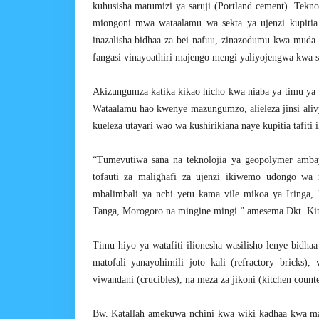
kuhusisha matumizi ya saruji (Portland cement). Tekn
miongoni mwa wataalamu wa sekta ya ujenzi kupitia 
inazalisha bidhaa za bei nafuu, zinazodumu kwa muda
fangasi vinayoathiri majengo mengi yaliyojengwa kwa s
Akizungumza katika kikao hicho kwa niaba ya timu ya 
Wataalamu hao kwenye mazungumzo, alieleza jinsi alivy
kueleza utayari wao wa kushirikiana naye kupitia tafiti il
“Tumevutiwa sana na teknolojia ya geopolymer ambay
tofauti za malighafi za ujenzi ikiwemo udongo wa 
mbalimbali ya nchi yetu kama vile mikoa ya Iringa
Tanga, Morogoro na mingine mingi.” amesema Dkt. Kit
Timu hiyo ya watafiti ilionesha wasilisho lenye bidhaa
matofali yanayohimili joto kali (refractory bricks)
viwandani (crucibles), na meza za jikoni (kitchen counte
Bw. Katallah amekuwa nchini kwa wiki kadhaa kwa m