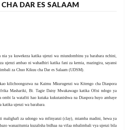
 CHA DAR ES SALAAM
 nia ya kuwekeza katika ujenzi wa miundombinu ya barabara nchini,
za ujenzi ambao ni wahadhiri katika fani za kemia, mazingira, sayansi
alimbali za Chuo Kikuu cha Dar es Salaam (UDSM).
kikao kilichoongozwa na Kaimu Mkurugenzi wa Kitengo cha Diaspora
frika Mashariki, Bi. Tagie Daisy Mwakawago katika Ofisi ndogo ya
na ombi la watafiti hao kutaka kukutanishwa na Diaspora huyo ambaye
 katika ujenzi wa barabara.
i malighafi za udongo wa mfinyanzi (clay), miamba madini, hewa ya
bazo wanazitumia kuzalisha bidhaa na vifaa mbalimbali vya ujenzi bila