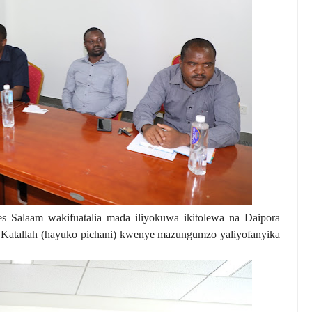
s Salaam wakifuatalia mada iliyokuwa ikitolewa na Daipora
h Katallah (hayuko pichani) kwenye mazungumzo yaliyofanyika