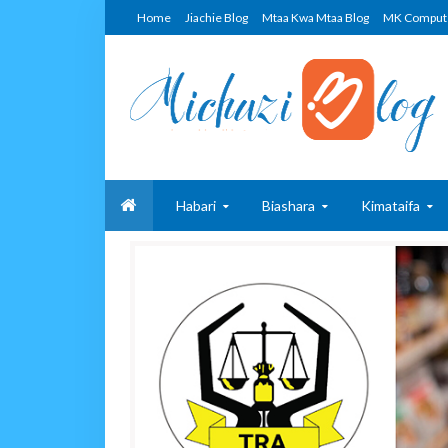
Home
Jiachie Blog
Mtaa Kwa Mtaa Blog
MK Comput
Habari
Biashara
Kimataifa