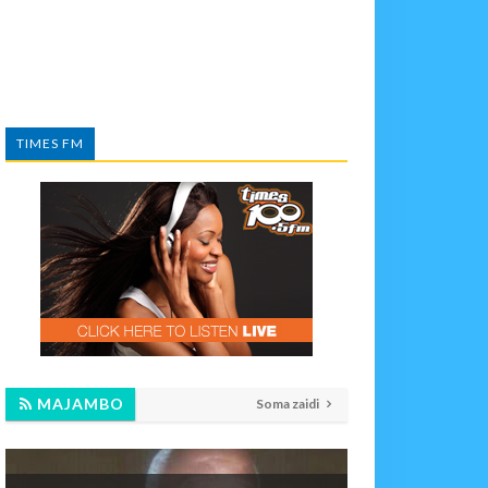
TIMES FM
MAJAMBO
Soma zaidi