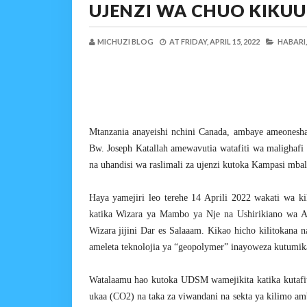
UJENZI WA CHUO KIKUU
MICHUZI BLOG
AT
FRIDAY, APRIL 15, 2022
HABARI,
Mtanzania anayeishi nchini Canada, ambaye ameonesha
Bw. Joseph Katallah amewavutia watafiti wa malighafi 
na uhandisi wa raslimali za ujenzi kutoka Kampasi mb
Haya yamejiri leo terehe 14 Aprili 2022 wakati wa 
katika Wizara ya Mambo ya Nje na Ushirikiano wa A
Wizara jijini Dar es Salaaam. Kikao hicho kilitokana 
ameleta teknolojia ya “geopolymer” inayoweza kutumika
Watalaamu hao kutoka UDSM wamejikita katika kutafit
ukaa (CO2) na taka za viwandani na sekta ya kilimo am