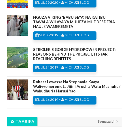
-
JUL 29 2020
MICHUZI BLOG
NGUZA VIKING 'BABU SEYA' NA KATIBU
TAWALA WILAYA YA MUHEZA MHE DESDERIA
HAULE WAMEREMETA
-
SEP 08 2019
MICHUZI BLOG
STIEGLER’S GORGE HYDROPOWER PROJECT:
REASONS BEHIND THE PROJECT, ITS FAR
REACHING BENEFITS
-
JUL 24 2019
MICHUZI BLOG
Robert Lowassa Na Stephanie Kaaya
Walivyomeremeta Jijini Arusha, Watu Mashuhuri
Wahudhuria Harusi Yao
-
JUL 16 2019
MICHUZI BLOG
TAARIFA
Soma zaidi