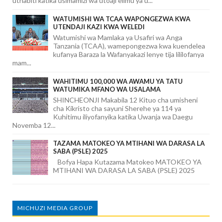
uthabiti katika usimamizi wa utoaji elimu ya u...
WATUMISHI WA TCAA WAPONGEZWA KWA
UTENDAJI KAZI KWA WELEDI
Watumishi wa Mamlaka ya Usafiri wa Anga
Tanzania (TCAA), wamepongezwa kwa kuendelea
kufanya Baraza la Wafanyakazi lenye tija lililofanya
mam...
WAHITIMU 100,000 WA AWAMU YA TATU
WATUMIKA MFANO WA USALAMA
SHINCHEONJI Makabila 12 Kituo cha umisheni
cha Kikristo cha sayuni Sherehe ya 114 ya
Kuhitimu iliyofanyika katika Uwanja wa Daegu
Novemba 12...
TAZAMA MATOKEO YA MTIHANI WA DARASA LA
SABA (PSLE) 2025
Bofya Hapa Kutazama Matokeo MATOKEO YA
MTIHANI WA DARASA LA SABA (PSLE) 2025
MICHUZI MEDIA GROUP