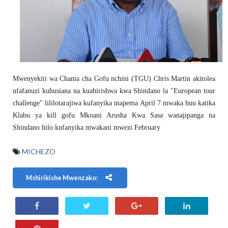
Mwenyekiti wa Chama cha Gofu nchini (TGU) Chris Martin akitolea
ufafanuzi kuhusiana na kuahirishwa kwa Shindano la "European tour
challenge" lililotarajiwa kufanyika mapema April 7 mwaka huu katika
Klabu ya kill gofu Mkoani Arusha Kwa Sasa wanajipanga na
Shindano hilo kufanyika mwakani mwezi February
MICHEZO
Mshirikishe Mwenzako: