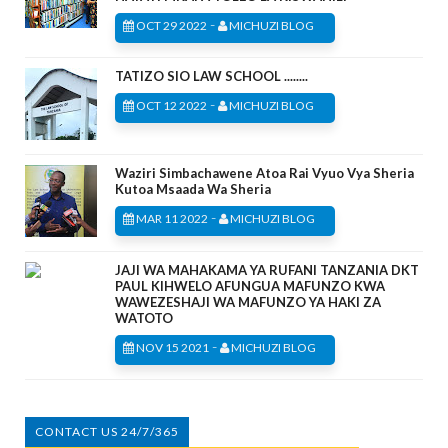
-
OCT 29 2022
MICHUZI BLOG
TATIZO SIO LAW SCHOOL ........
-
OCT 12 2022
MICHUZI BLOG
Waziri Simbachawene Atoa Rai Vyuo Vya Sheria
Kutoa Msaada Wa Sheria
-
MAR 11 2022
MICHUZI BLOG
JAJI WA MAHAKAMA YA RUFANI TANZANIA DKT
PAUL KIHWELO AFUNGUA MAFUNZO KWA
WAWEZESHAJI WA MAFUNZO YA HAKI ZA
WATOTO
-
NOV 15 2021
MICHUZI BLOG
CONTACT US 24/7/365