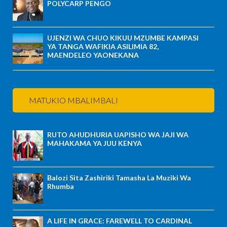
POLYCARP PENGO
UJENZI WA CHUO KIKUU MZUMBE KAMPASI
YA TANGA WAFIKIA ASILIMIA 82,
MAENDELEO YAONEKANA
MATUKIO MBALIMBALI
RUTO AHUDHURIA UAPISHO WA JAJI WA
MAHAKAMA YA JUU KENYA
Balozi Sita Zashiriki Tamasha La Muziki Wa
Rhumba
A LIFE IN GRACE: FAREWELL TO CARDINAL