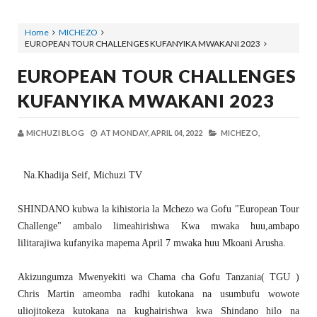
Home
MICHEZO
EUROPEAN TOUR CHALLENGES KUFANYIKA MWAKANI 2023
EUROPEAN TOUR CHALLENGES
KUFANYIKA MWAKANI 2023
MICHUZI BLOG
AT
MONDAY, APRIL 04, 2022
MICHEZO,
Na.Khadija Seif, Michuzi TV
SHINDANO kubwa la kihistoria la Mchezo wa Gofu "European Tour
Challenge" ambalo limeahirishwa Kwa mwaka huu,ambapo
lilitarajiwa kufanyika mapema April 7 mwaka huu Mkoani Arusha.
Akizungumza Mwenyekiti wa Chama cha Gofu Tanzania( TGU )
Chris Martin ameomba radhi kutokana na usumbufu wowote
uliojitokeza kutokana na kughairishwa kwa Shindano hilo na