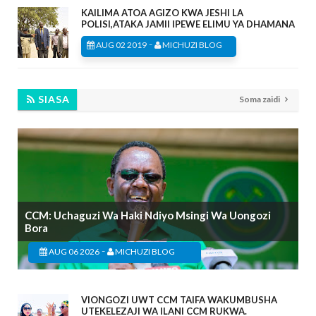
KAILIMA ATOA AGIZO KWA JESHI LA
POLISI,ATAKA JAMII IPEWE ELIMU YA DHAMANA
-
AUG 02 2019
MICHUZI BLOG
SIASA
Soma zaidi
CCM: Uchaguzi Wa Haki Ndiyo Msingi Wa Uongozi
Bora
-
AUG 06 2026
MICHUZI BLOG
VIONGOZI UWT CCM TAIFA WAKUMBUSHA
UTEKELEZAJI WA ILANI CCM RUKWA.