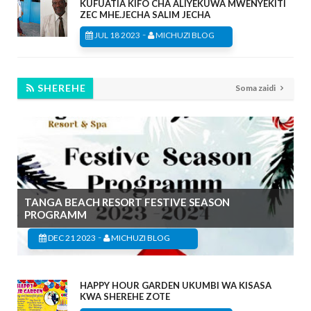
KUFUATIA KIFO CHA ALIYEKUWA MWENYEKITI
ZEC MHE.JECHA SALIM JECHA
-
JUL 18 2023
MICHUZI BLOG
SHEREHE
Soma zaidi
TANGA BEACH RESORT FESTIVE SEASON
PROGRAMM
-
DEC 21 2023
MICHUZI BLOG
HAPPY HOUR GARDEN UKUMBI WA KISASA
KWA SHEREHE ZOTE