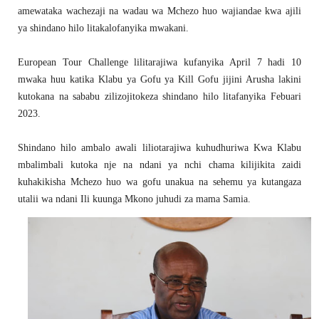
amewataka wachezaji na wadau wa Mchezo huo wajiandae kwa ajili
ya shindano hilo litakalofanyika mwakani.
European Tour Challenge lilitarajiwa kufanyika April 7 hadi 10
mwaka huu katika Klabu ya Gofu ya Kill Gofu jijini Arusha lakini
kutokana na sababu zilizojitokeza shindano hilo litafanyika Febuari
2023.
Shindano hilo ambalo awali liliotarajiwa kuhudhuriwa Kwa Klabu
mbalimbali kutoka nje na ndani ya nchi chama kilijikita zaidi
kuhakikisha Mchezo huo wa gofu unakua na sehemu ya kutangaza
utalii wa ndani Ili kuunga Mkono juhudi za mama Samia.