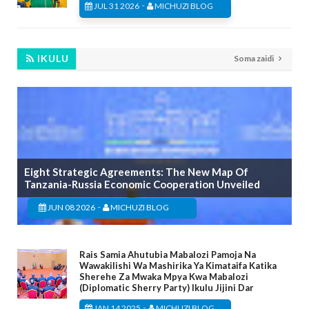
-
JUL 31 2026
MICHUZI BLOG
IKULU
Soma zaidi
Eight Strategic Agreements: The New Map Of
Tanzania-Russia Economic Cooperation Unveiled
-
JUN 08 2026
MICHUZI BLOG
Rais Samia Ahutubia Mabalozi Pamoja Na
Wawakilishi Wa Mashirika Ya Kimataifa Katika
Sherehe Za Mwaka Mpya Kwa Mabalozi
(Diplomatic Sherry Party) Ikulu Jijini Dar
-
JAN 14 2025
MICHUZI BLOG