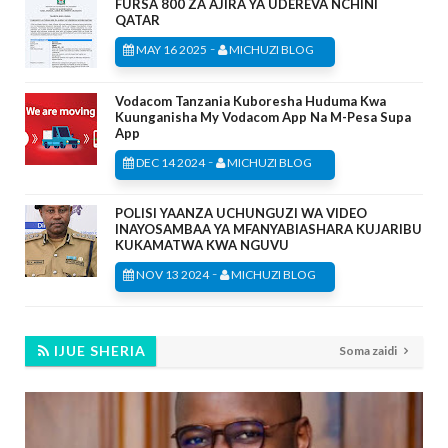
FURSA 800 ZA AJIRA YA UDEREVA NCHINI
QATAR
-
MAY 16 2025
MICHUZI BLOG
Vodacom Tanzania Kuboresha Huduma Kwa
Kuunganisha My Vodacom App Na M-Pesa Supa
App
-
DEC 14 2024
MICHUZI BLOG
POLISI YAANZA UCHUNGUZI WA VIDEO
INAYOSAMBAA YA MFANYABIASHARA KUJARIBU
KUKAMATWA KWA NGUVU
-
NOV 13 2024
MICHUZI BLOG
IJUE SHERIA
Soma zaidi