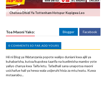
Chelsea Dhidi Ya Tottenham Hotspur Kupigwa Leo
Toa Maoni Yako:
Blogger
Facebook
0 COMMENTS SO FAR,ADD YOURS
Hii ni Blog ya Watanzania popote walipo duniani kwa ajili ya
kuhabarisha, kutoa/kupokea taarifa na kuelimisha mambo yote
yaliyo chanya kwa Taifa letu. Tafadhali sana unapotoa maoni
usichafue hali ya hewa wala usijeruhi hisia za mtu/watu. Kuwa
mstaarabu...