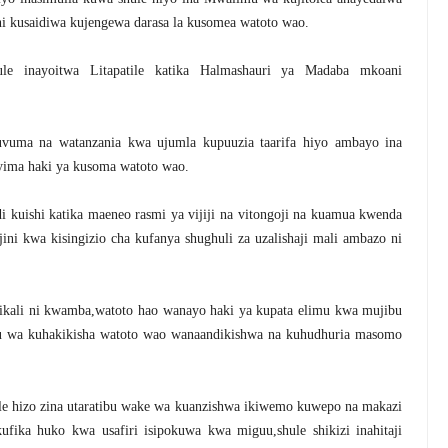
 kusaidiwa kujengewa darasa la kusomea watoto wao.
le inayoitwa Litapatile katika Halmashauri ya Madaba mkoani
uma na watanzania kwa ujumla kupuuzia taarifa hiyo ambayo ina
nyima haki ya kusoma watoto wao.
uishi katika maeneo rasmi ya vijiji na vitongoji na kuamua kwenda
jini kwa kisingizio cha kufanya shughuli za uzalishaji mali ambazo ni
li ni kwamba,watoto hao wanayo haki ya kupata elimu kwa mujibu
 wa kuhakikisha watoto wao wanaandikishwa na kuhudhuria masomo
ule hizo zina utaratibu wake wa kuanzishwa ikiwemo kuwepo na makazi
kufika huko kwa usafiri isipokuwa kwa miguu,shule shikizi inahitaji