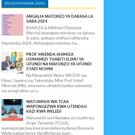
ZILIZOPENDWA ZAIDI
ANGALIA MATOKEO YA DARASA LA
SABA 2024
BARAZA la Mitihani lTanzania
(Necta) latangaza matokeo ya darasa
la saba, ambapo mtihani ulifanyika
Septemba 2024. Akitangaza matokeo ha...
PROF. MKENDA AHIMIZA
USIMAMIZI THABITI ELIMU YA
UFUNDI NA MAFUNZO YA UFUNDI
STADI NCHINI
Na Mwandishi Wetu WAZIRI wa
Elimu, Sayansi na Teknolojia, Mhe.Prof Adolf
Mkenda (Mb), amesema uthabiti katika usimamizi
wa utoaji elimu ya u...
WATUMISHI WA TCAA
WAPONGEZWA KWA UTENDAJI
KAZI KWA WELEDI
Watumishi wa Mamlaka ya Usafiri wa
Anga Tanzania (TCAA),
wamepongezwa kwa kuendelea kufanya Baraza la
Wafanyakazi lenye tija lililofanya mam...