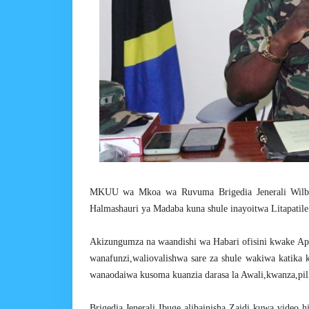
MKUU wa Mkoa wa Ruvuma Brigedia Jenerali Wilbert 
Halmashauri ya Madaba kuna shule inayoitwa Litapati
Akizungumza na waandishi wa Habari ofisini kwake A
wanafunzi,waliovalishwa sare za shule wakiwa katika 
wanaodaiwa kusoma kuanzia darasa la Awali,kwanza,pili 
Brigedia Jenerali Ibuge alibainisha Zaidi kuwa video 