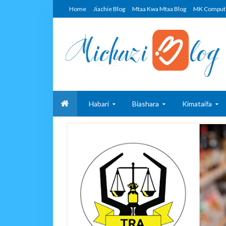
Home
Jiachie Blog
Mtaa Kwa Mtaa Blog
MK Comput
Habari
Biashara
Kimataifa