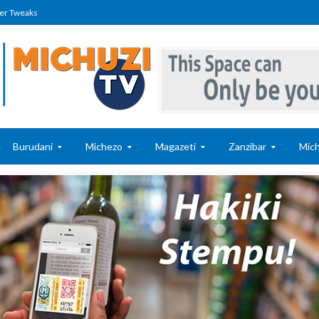
er Tweaks
Burudani
Michezo
Magazeti
Zanzibar
Mich