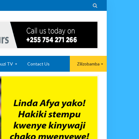

uzi TV
Contact Us
Zilizobamba