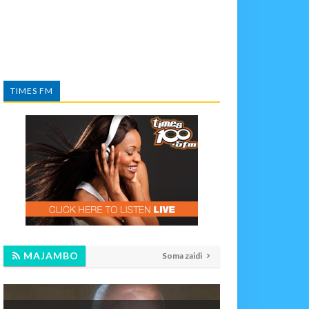
TIMES FM
MAJAMBO
Soma zaidi