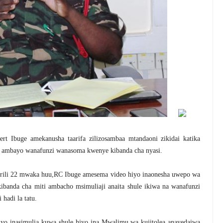
Ibuge amekanusha taarifa zilizosambaa mtandaoni zikidai katika
le ambayo wanafunzi wanasoma kwenye kibanda cha nyasi.
prili 22 mwaka huu,RC Ibuge amesema video hiyo inaonesha uwepo wa
kibanda cha miti ambacho msimuliaji anaita shule ikiwa na wanafunzi
hadi la tatu.
hiyo inasimulia kuwa shule hiyo ina Mwalimu wa kujitolea anayedaiwa