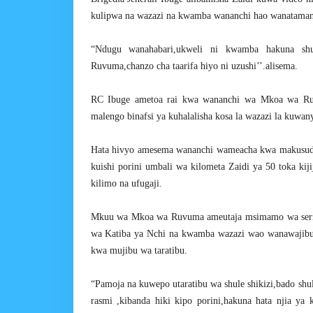
kulipwa na wazazi na kwamba wananchi hao wanatamani
“Ndugu wanahabari,ukweli ni kwamba hakuna shu
Ruvuma,chanzo cha taarifa hiyo ni uzushi’’.alisema.
RC Ibuge ametoa rai kwa wananchi wa Mkoa wa Ruv
malengo binafsi ya kuhalalisha kosa la wazazi la kuwa
Hata hivyo amesema wananchi wameacha kwa makusudi k
kuishi porini umbali wa kilometa Zaidi ya 50 toka kiji
kilimo na ufugaji.
Mkuu wa Mkoa wa Ruvuma ameutaja msimamo wa serika
wa Katiba ya Nchi na kwamba wazazi wao wanawajibu
kwa mujibu wa taratibu.
“Pamoja na kuwepo utaratibu wa shule shikizi,bado sh
rasmi ,kibanda hiki kipo porini,hakuna hata njia ya 