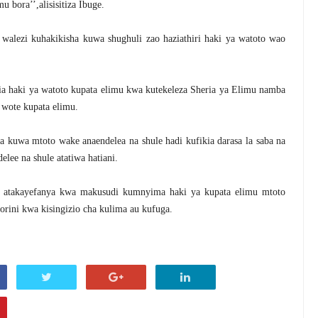
 bora’’,alisisitiza Ibuge.
alezi kuhakikisha kuwa shughuli zao haziathiri haki ya watoto wao
ia haki ya watoto kupata elimu kwa kutekeleza Sheria ya Elimu namba
 wote kupata elimu.
 kuwa mtoto wake anaendelea na shule hadi kufikia darasa la saba na
lee na shule atatiwa hatiani.
te atakayefanya kwa makusudi kumnyima haki ya kupata elimu mtoto
rini kwa kisingizio cha kulima au kufuga.