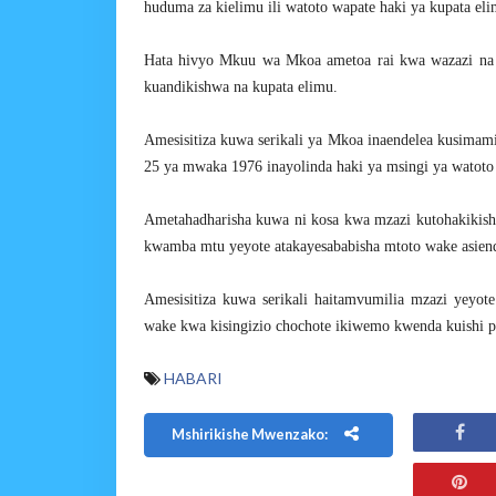
huduma za kielimu ili watoto wapate haki ya kupata elimu
Hata hivyo Mkuu wa Mkoa ametoa rai kwa wazazi na w
kuandikishwa na kupata elimu.
Amesisitiza kuwa serikali ya Mkoa inaendelea kusimam
25 ya mwaka 1976 inayolinda haki ya msingi ya watoto
Ametahadharisha kuwa ni kosa kwa mzazi kutohakikisha
kwamba mtu yeyote atakayesababisha mtoto wake asiende
Amesisitiza kuwa serikali haitamvumilia mzazi yeyo
wake kwa kisingizio chochote ikiwemo kwenda kuishi po
HABARI
Mshirikishe Mwenzako: