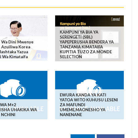
KAMPUNI YA BIA YA
SERENGETI (SBL)
i Wa Dini Mwenye
YAPEPERUSHA BENDERA YA
 Azuiliwa Korea
TANZANIA KIMATAIFA
Mashtaka Yazua
KUPITIA TUZO ZA MONDE
i Wa Kimataifa
SELECTION
EWURA KANDA YA KATI
YATOA WITO KUHUSU LESENI
WA M+2
ZA MAFUNDI
ISHA UHAKIKA WA
UMEME,MAONESHO YA
 NCHINI
NANENANE