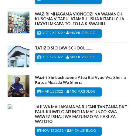
WAZIRI MHAGAMA VIONGOZI NA WANANCHI
KUSOMA VITABU, ATAMBULISHA KITABU CHA
HAYATI MKAPA TOLEO LA KISWAHILI
-
OCT 29 2022
MICHUZI BLOG
TATIZO SIO LAW SCHOOL ........
-
OCT 12 2022
MICHUZI BLOG
Waziri Simbachawene Atoa Rai Vyuo Vya Sheria
Kutoa Msaada Wa Sheria
-
MAR 11 2022
MICHUZI BLOG
JAJI WA MAHAKAMA YA RUFANI TANZANIA DKT
PAUL KIHWELO AFUNGUA MAFUNZO KWA
WAWEZESHAJI WA MAFUNZO YA HAKI ZA
WATOTO
-
NOV 15 2021
MICHUZI BLOG