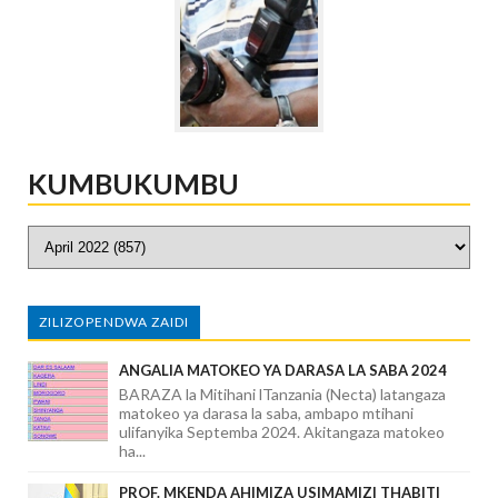
KUMBUKUMBU
ZILIZOPENDWA ZAIDI
ANGALIA MATOKEO YA DARASA LA SABA 2024
BARAZA la Mitihani lTanzania (Necta) latangaza
matokeo ya darasa la saba, ambapo mtihani
ulifanyika Septemba 2024. Akitangaza matokeo
ha...
PROF. MKENDA AHIMIZA USIMAMIZI THABITI