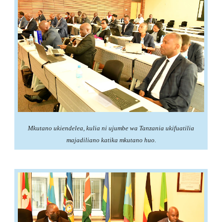
Mkutano ukiendelea, kulia ni ujumbe wa Tanzania ukifuatilia
majadiliano katika mkutano huo.