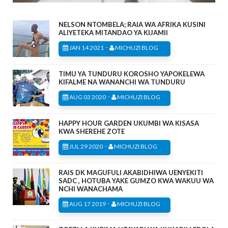
NELSON NTOMBELA; RAIA WA AFRIKA KUSINI
ALIYETEKA MITANDAO YA KIJAMII
-
JAN 14 2021
MICHUZI BLOG
TIMU YA TUNDURU KOROSHO YAPOKELEWA
KIFALME NA WANANCHI WA TUNDURU
-
AUG 03 2020
MICHUZI BLOG
HAPPY HOUR GARDEN UKUMBI WA KISASA
KWA SHEREHE ZOTE
-
JUL 29 2020
MICHUZI BLOG
RAIS DK MAGUFULI AKABIDHIWA UENYEKITI
SADC , HOTUBA YAKE GUMZO KWA WAKUU WA
NCHI WANACHAMA
-
AUG 17 2019
MICHUZI BLOG