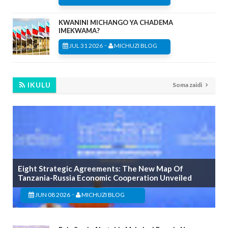
KWANINI MICHANGO YA CHADEMA
IMEKWAMA?
-
JUL 31 2026
MICHUZI BLOG
IKULU
Soma zaidi
Eight Strategic Agreements: The New Map Of
Tanzania-Russia Economic Cooperation Unveiled
-
JUN 08 2026
MICHUZI BLOG