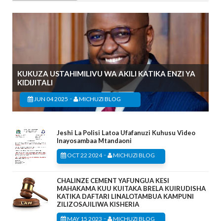
KUKUZA USTAHIMILIVU WA AKILI KATIKA ENZI YA
KIDIJITALI
-
JUN 04 2025
MICHUZI BLOG
Jeshi La Polisi Latoa Ufafanuzi Kuhusu Video
Inayosambaa Mtandaoni
-
OCT 22 2024
MICHUZI BLOG
CHALINZE CEMENT YAFUNGUA KESI
MAHAKAMA KUU KUITAKA BRELA KUIRUDISHA
KATIKA DAFTARI LINALOTAMBUA KAMPUNI
ZILIZOSAJILIWA KISHERIA
-
MAY 15 2023
MICHUZI BLOG