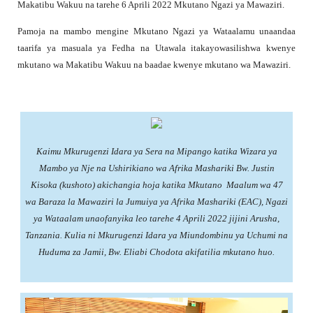
Makatibu Wakuu na tarehe 6 Aprili 2022 Mkutano Ngazi ya Mawaziri.
Pamoja na mambo mengine Mkutano Ngazi ya Wataalamu unaandaa
taarifa ya masuala ya Fedha na Utawala itakayowasilishwa kwenye
mkutano wa Makatibu Wakuu na baadae kwenye mkutano wa Mawaziri.
Kaimu Mkurugenzi Idara ya Sera na Mipango katika Wizara ya
Mambo ya Nje na Ushirikiano wa Afrika Mashariki Bw. Justin
Kisoka (kushoto) akichangia hoja katika Mkutano Maalum wa 47
wa Baraza la Mawaziri la Jumuiya ya Afrika Mashariki (EAC), Ngazi
ya Wataalam unaofanyika leo tarehe 4 Aprili 2022 jijini Arusha,
Tanzania. Kulia ni Mkurugenzi Idara ya Miundombinu ya Uchumi na
Huduma za Jamii, Bw. Eliabi Chodota akifatilia mkutano huo.