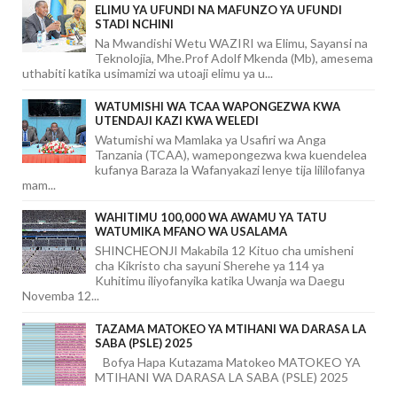
ELIMU YA UFUNDI NA MAFUNZO YA UFUNDI
STADI NCHINI
Na Mwandishi Wetu WAZIRI wa Elimu, Sayansi na
Teknolojia, Mhe.Prof Adolf Mkenda (Mb), amesema
uthabiti katika usimamizi wa utoaji elimu ya u...
WATUMISHI WA TCAA WAPONGEZWA KWA
UTENDAJI KAZI KWA WELEDI
Watumishi wa Mamlaka ya Usafiri wa Anga
Tanzania (TCAA), wamepongezwa kwa kuendelea
kufanya Baraza la Wafanyakazi lenye tija lililofanya
mam...
WAHITIMU 100,000 WA AWAMU YA TATU
WATUMIKA MFANO WA USALAMA
SHINCHEONJI Makabila 12 Kituo cha umisheni
cha Kikristo cha sayuni Sherehe ya 114 ya
Kuhitimu iliyofanyika katika Uwanja wa Daegu
Novemba 12...
TAZAMA MATOKEO YA MTIHANI WA DARASA LA
SABA (PSLE) 2025
Bofya Hapa Kutazama Matokeo MATOKEO YA
MTIHANI WA DARASA LA SABA (PSLE) 2025