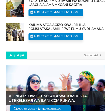
ZOEZI LA KUPIMA UTAYARI WA KUKABILI EBOLA
LAACHA ALAMA MKOANI KAGERA
-
AUG 04 2019
MICHUZI BLOG
KAILIMA ATOA AGIZO KWA JESHI LA
POLISI,ATAKA JAMII IPEWE ELIMU YA DHAMANA
-
AUG 02 2019
MICHUZI BLOG
SIASA
Soma zaidi
VIONGOZI UWT CCM TAIFA WAKUMBUSHA
UTEKELEZAJI WA ILANI CCM RUKWA.
-
AUG 05 2026
MICHUZI BLOG