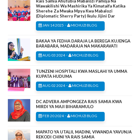
Rais Samia Ahutubia Mabalozi Pamoja Na
Wawakilishi Wa Mashirika Ya Kimataifa Katika
Sherehe Za Mwaka Mpya Kwa Mabalozi
(Diplomatic Sherry Party) Ikulu Jijini Dar
-
JAN 14 2025
MICHUZI BLOG
BAKAA YA FEDHA DARAJA LA BEREGA KUJENGA
BARABARA, MADARAJA NA MAKARAVATI
-
AUG 03 2024
MICHUZI BLOG
TUNZENI HOSPITALI KWA MASLAHI YA UMMA
KUPATA HUDUMA
-
AUG 02 2024
MICHUZI BLOG
DC ADVERA AMPONGEZA RAIS SAMIA KWA
MIRDI YA MAJI BIHARAMULO
-
FEB 20 2024
MICHUZI BLOG
MAPATO YA UTALII, MADINI, VIWANDA YAVUNJA
REKODI CHINI YA RAIS SAMIA