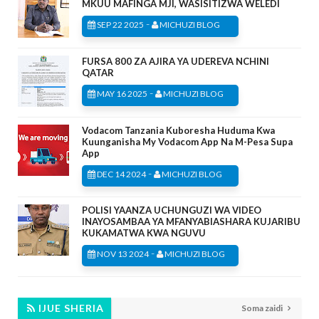
MKUU MAFINGA MJI, WASISITIZWA WELEDI
-
SEP 22 2025
MICHUZI BLOG
FURSA 800 ZA AJIRA YA UDEREVA NCHINI
QATAR
-
MAY 16 2025
MICHUZI BLOG
Vodacom Tanzania Kuboresha Huduma Kwa
Kuunganisha My Vodacom App Na M-Pesa Supa
App
-
DEC 14 2024
MICHUZI BLOG
POLISI YAANZA UCHUNGUZI WA VIDEO
INAYOSAMBAA YA MFANYABIASHARA KUJARIBU
KUKAMATWA KWA NGUVU
-
NOV 13 2024
MICHUZI BLOG
IJUE SHERIA
Soma zaidi