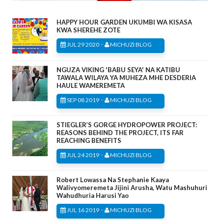
HAPPY HOUR GARDEN UKUMBI WA KISASA
KWA SHEREHE ZOTE
-
JUL 29 2020
MICHUZI BLOG
NGUZA VIKING 'BABU SEYA' NA KATIBU
TAWALA WILAYA YA MUHEZA MHE DESDERIA
HAULE WAMEREMETA
-
SEP 08 2019
MICHUZI BLOG
STIEGLER’S GORGE HYDROPOWER PROJECT:
REASONS BEHIND THE PROJECT, ITS FAR
REACHING BENEFITS
-
JUL 24 2019
MICHUZI BLOG
Robert Lowassa Na Stephanie Kaaya
Walivyomeremeta Jijini Arusha, Watu Mashuhuri
Wahudhuria Harusi Yao
-
JUL 16 2019
MICHUZI BLOG