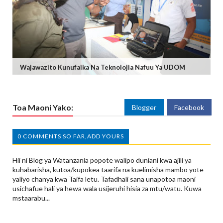
Wajawazito Kunufaika Na Teknolojia Nafuu Ya UDOM
Toa Maoni Yako:
Blogger
Facebook
0 COMMENTS SO FAR,ADD YOURS
Hii ni Blog ya Watanzania popote walipo duniani kwa ajili ya
kuhabarisha, kutoa/kupokea taarifa na kuelimisha mambo yote
yaliyo chanya kwa Taifa letu. Tafadhali sana unapotoa maoni
usichafue hali ya hewa wala usijeruhi hisia za mtu/watu. Kuwa
mstaarabu...