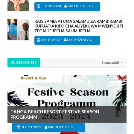
-
FEB 20 2024
MICHUZI BLOG
RAIS SAMIA ATUMA SALAMU ZA RAMBIRAMBI
KUFUATIA KIFO CHA ALIYEKUWA MWENYEKITI
ZEC MHE.JECHA SALIM JECHA
-
JUL 18 2023
MICHUZI BLOG
SHEREHE
Soma zaidi
TANGA BEACH RESORT FESTIVE SEASON
PROGRAMM
-
DEC 21 2023
MICHUZI BLOG