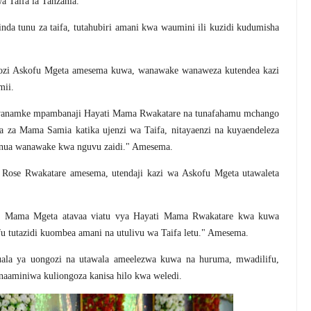
a Taifa la Tanzania.
da tunu za taifa, tutahubiri amani kwa waumini ili kuzidi kudumisha
ngozi Askofu Mgeta amesema kuwa, wanawake wanaweza kutendea kazi
mii.
mwanamke mpambanaji Hayati Mama Rwakatare na tunafahamu mchango
ada za Mama Samia katika ujenzi wa Taifa, nitayaenzi na kuyaendeleza
inua wanawake kwa nguvu zaidi." Amesema.
Rose Rwakatare amesema, utendaji kazi wa Askofu Mgeta utawaleta
i Mama Mgeta atavaa viatu vya Hayati Mama Rwakatare kwa kuwa
 tutazidi kuombea amani na utulivu wa Taifa letu." Amesema.
ala ya uongozi na utawala ameelezwa kuwa na huruma, mwadilifu,
aaminiwa kuliongoza kanisa hilo kwa weledi.