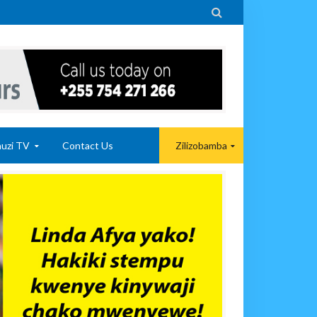

uzi TV
Contact Us
Zilizobamba