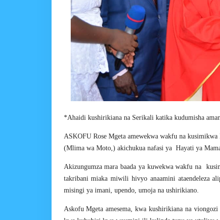
*Ahaidi kushirikiana na Serikali katika kudumisha aman
ASKOFU Rose Mgeta amewekwa wakfu na kusimikwa ku
(Mlima wa Moto,) akichukua nafasi ya Hayati ya Mama 
Akizungumza mara baada ya kuwekwa wakfu na kusim
takribani miaka miwili hivyo anaamini ataendeleza 
misingi ya imani, upendo, umoja na ushirikiano.
Askofu Mgeta amesema, kwa kushirikiana na viongozi w