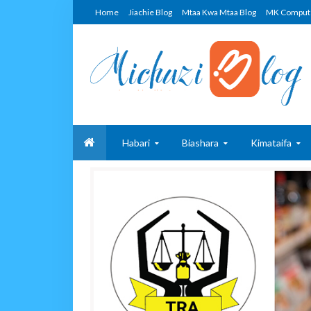
Home
Jiachie Blog
Mtaa Kwa Mtaa Blog
MK Comput
Habari
Biashara
Kimataifa