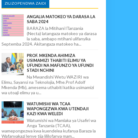
ZILIZOPENDWA ZAIDI
ANGALIA MATOKEO YA DARASA LA
SABA 2024
BARAZA la Mitihani lTanzania
(Necta) latangaza matokeo ya darasa
la saba, ambapo mtihani ulifanyika
Septemba 2024. Akitangaza matokeo ha...
PROF. MKENDA AHIMIZA
USIMAMIZI THABITI ELIMU YA
UFUNDI NA MAFUNZO YA UFUNDI
STADI NCHINI
Na Mwandishi Wetu WAZIRI wa
Elimu, Sayansi na Teknolojia, Mhe.Prof Adolf
Mkenda (Mb), amesema uthabiti katika usimamizi
wa utoaji elimu ya u...
WATUMISHI WA TCAA
WAPONGEZWA KWA UTENDAJI
KAZI KWA WELEDI
Watumishi wa Mamlaka ya Usafiri wa
Anga Tanzania (TCAA),
wamepongezwa kwa kuendelea kufanya Baraza la
Wafanyakazi lenye tija lililofanya mam...