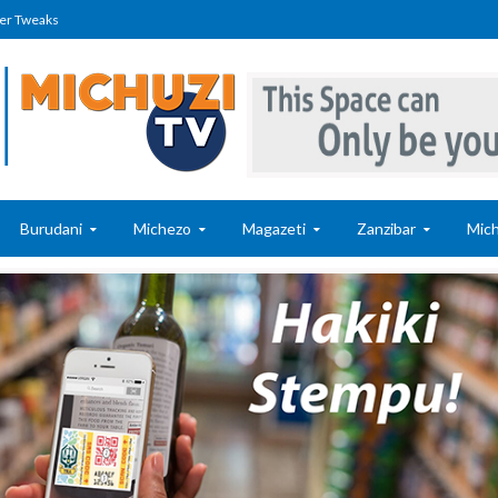
er Tweaks
Burudani
Michezo
Magazeti
Zanzibar
Mich