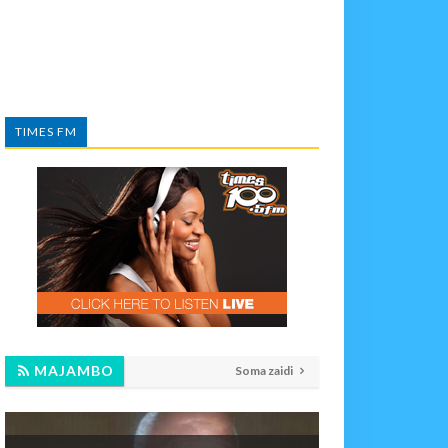
TIMES FM
MAJAMBO
Soma zaidi