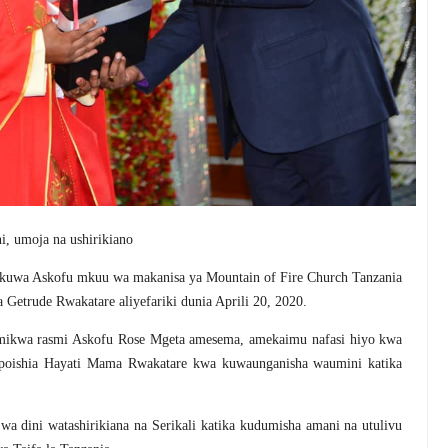
i, umoja na ushirikiano
wa Askofu mkuu wa makanisa ya Mountain of Fire Church Tanzania
Getrude Rwakatare aliyefariki dunia Aprili 20, 2020.
ikwa rasmi Askofu Rose Mgeta amesema, amekaimu nafasi hiyo kwa
alipoishia Hayati Mama Rwakatare kwa kuwaunganisha waumini katika
a dini watashirikiana na Serikali katika kudumisha amani na utulivu