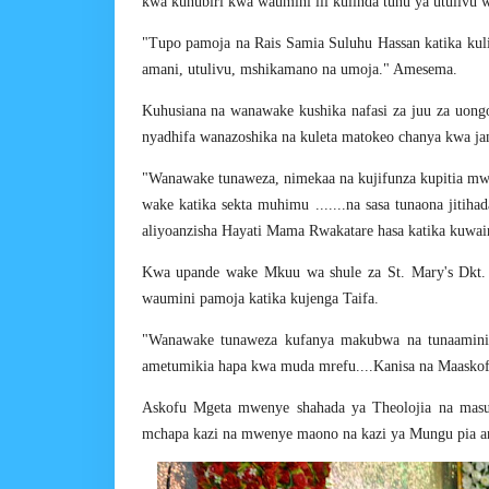
kwa kuhubiri kwa waumini ili kulinda tunu ya utulivu w
"Tupo pamoja na Rais Samia Suluhu Hassan katika kulin
amani, utulivu, mshikamano na umoja." Amesema.
Kuhusiana na wanawake kushika nafasi za juu za uo
nyadhifa wanazoshika na kuleta matokeo chanya kwa ja
"Wanawake tunaweza, nimekaa na kujifunza kupitia 
wake katika sekta muhimu .......na sasa tunaona jitih
aliyoanzisha Hayati Mama Rwakatare hasa katika kuwa
Kwa upande wake Mkuu wa shule za St. Mary's Dkt. 
waumini pamoja katika kujenga Taifa.
"Wanawake tunaweza kufanya makubwa na tunaamin
ametumikia hapa kwa muda mrefu....Kanisa na Maaskofu
Askofu Mgeta mwenye shahada ya Theolojia na masu
mchapa kazi na mwenye maono na kazi ya Mungu pia an