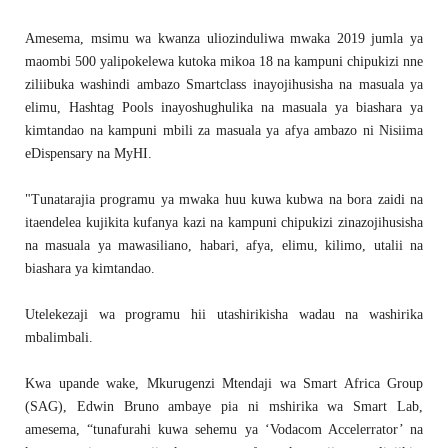
Amesema, msimu wa kwanza uliozinduliwa mwaka 2019 jumla ya
maombi 500 yalipokelewa kutoka mikoa 18 na kampuni chipukizi nne
ziliibuka washindi ambazo Smartclass inayojihusisha na masuala ya
elimu, Hashtag Pools inayoshughulika na masuala ya biashara ya
kimtandao na kampuni mbili za masuala ya afya ambazo ni Nisiima
eDispensary na MyHI.
"Tunatarajia programu ya mwaka huu kuwa kubwa na bora zaidi na
itaendelea kujikita kufanya kazi na kampuni chipukizi zinazojihusisha
na masuala ya mawasiliano, habari, afya, elimu, kilimo, utalii na
biashara ya kimtandao.
Utelekezaji wa programu hii utashirikisha wadau na washirika
mbalimbali.
Kwa upande wake, Mkurugenzi Mtendaji wa Smart Africa Group
(SAG), Edwin Bruno ambaye pia ni mshirika wa Smart Lab,
amesema, “tunafurahi kuwa sehemu ya ‘Vodacom Accelerrator’ na