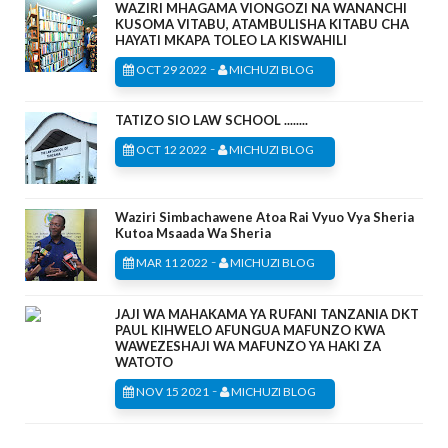
WAZIRI MHAGAMA VIONGOZI NA WANANCHI
KUSOMA VITABU, ATAMBULISHA KITABU CHA
HAYATI MKAPA TOLEO LA KISWAHILI
-
OCT 29 2022
MICHUZI BLOG
TATIZO SIO LAW SCHOOL ........
-
OCT 12 2022
MICHUZI BLOG
Waziri Simbachawene Atoa Rai Vyuo Vya Sheria
Kutoa Msaada Wa Sheria
-
MAR 11 2022
MICHUZI BLOG
JAJI WA MAHAKAMA YA RUFANI TANZANIA DKT
PAUL KIHWELO AFUNGUA MAFUNZO KWA
WAWEZESHAJI WA MAFUNZO YA HAKI ZA
WATOTO
-
NOV 15 2021
MICHUZI BLOG