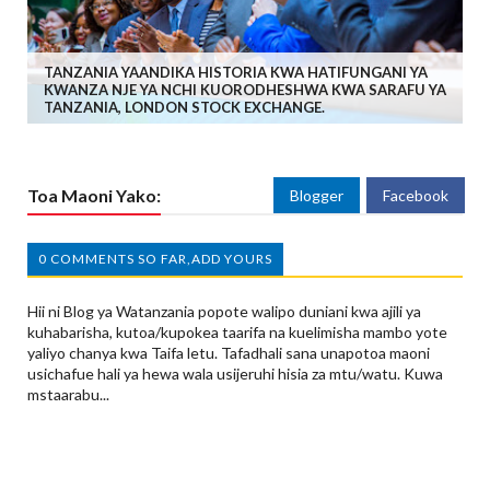
TANZANIA YAANDIKA HISTORIA KWA HATIFUNGANI YA
KWANZA NJE YA NCHI KUORODHESHWA KWA SARAFU YA
TANZANIA, LONDON STOCK EXCHANGE.
Toa Maoni Yako:
Blogger
Facebook
0 COMMENTS SO FAR,ADD YOURS
Hii ni Blog ya Watanzania popote walipo duniani kwa ajili ya
kuhabarisha, kutoa/kupokea taarifa na kuelimisha mambo yote
yaliyo chanya kwa Taifa letu. Tafadhali sana unapotoa maoni
usichafue hali ya hewa wala usijeruhi hisia za mtu/watu. Kuwa
mstaarabu...