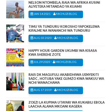
NELSON NTOMBELA; RAIA WA AFRIKA KUSINI
ALIYETEKA MITANDAO YA KIJAMII
-
JAN 14 2021
MICHUZI BLOG
TIMU YA TUNDURU KOROSHO YAPOKELEWA
KIFALME NA WANANCHI WA TUNDURU
-
AUG 03 2020
MICHUZI BLOG
HAPPY HOUR GARDEN UKUMBI WA KISASA
KWA SHEREHE ZOTE
-
JUL 29 2020
MICHUZI BLOG
RAIS DK MAGUFULI AKABIDHIWA UENYEKITI
SADC , HOTUBA YAKE GUMZO KWA WAKUU WA
NCHI WANACHAMA
-
AUG 17 2019
MICHUZI BLOG
ZOEZI LA KUPIMA UTAYARI WA KUKABILI EBOLA
LAACHA ALAMA MKOANI KAGERA