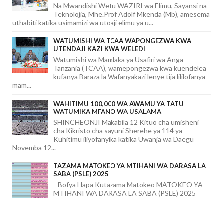
Na Mwandishi Wetu WAZIRI wa Elimu, Sayansi na
Teknolojia, Mhe.Prof Adolf Mkenda (Mb), amesema
uthabiti katika usimamizi wa utoaji elimu ya u...
WATUMISHI WA TCAA WAPONGEZWA KWA
UTENDAJI KAZI KWA WELEDI
Watumishi wa Mamlaka ya Usafiri wa Anga
Tanzania (TCAA), wamepongezwa kwa kuendelea
kufanya Baraza la Wafanyakazi lenye tija lililofanya
mam...
WAHITIMU 100,000 WA AWAMU YA TATU
WATUMIKA MFANO WA USALAMA
SHINCHEONJI Makabila 12 Kituo cha umisheni
cha Kikristo cha sayuni Sherehe ya 114 ya
Kuhitimu iliyofanyika katika Uwanja wa Daegu
Novemba 12...
TAZAMA MATOKEO YA MTIHANI WA DARASA LA
SABA (PSLE) 2025
Bofya Hapa Kutazama Matokeo MATOKEO YA
MTIHANI WA DARASA LA SABA (PSLE) 2025