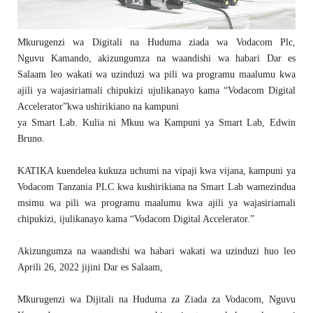
Mkurugenzi wa Digitali na Huduma ziada wa Vodacom Plc,
Nguvu Kamando, akizungumza na waandishi wa habari Dar es
Salaam leo wakati wa uzinduzi wa pili wa programu maalumu kwa
ajili ya wajasiriamali chipukizi ujulikanayo kama “Vodacom Digital
Accelerator”kwa ushirikiano na kampuni
ya Smart Lab. Kulia ni Mkuu wa Kampuni ya Smart Lab, Edwin
Bruno.
KATIKA kuendelea kukuza uchumi na vipaji kwa vijana, kampuni ya
Vodacom Tanzania PLC kwa kushirikiana na Smart Lab wamezindua
msimu wa pili wa programu maalumu kwa ajili ya wajasiriamali
chipukizi, ijulikanayo kama “Vodacom Digital Accelerator.”
Akizungumza na waandishi wa habari wakati wa uzinduzi huo leo
Aprili 26, 2022 jijini Dar es Salaam,
Mkurugenzi wa Dijitali na Huduma za Ziada za Vodacom, Nguvu