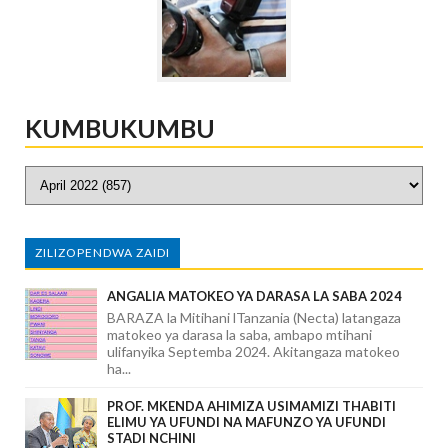
KUMBUKUMBU
ZILIZOPENDWA ZAIDI
ANGALIA MATOKEO YA DARASA LA SABA 2024
BARAZA la Mitihani lTanzania (Necta) latangaza
matokeo ya darasa la saba, ambapo mtihani
ulifanyika Septemba 2024. Akitangaza matokeo
ha...
PROF. MKENDA AHIMIZA USIMAMIZI THABITI
ELIMU YA UFUNDI NA MAFUNZO YA UFUNDI
STADI NCHINI