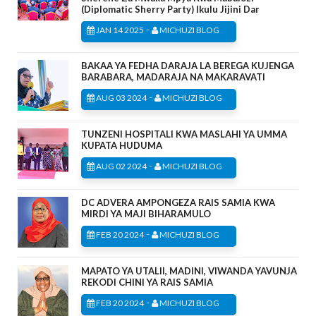
(Diplomatic Sherry Party) Ikulu Jijini Dar
-
JAN 14 2025
MICHUZI BLOG
BAKAA YA FEDHA DARAJA LA BEREGA KUJENGA
BARABARA, MADARAJA NA MAKARAVATI
-
AUG 03 2024
MICHUZI BLOG
TUNZENI HOSPITALI KWA MASLAHI YA UMMA
KUPATA HUDUMA
-
AUG 02 2024
MICHUZI BLOG
DC ADVERA AMPONGEZA RAIS SAMIA KWA
MIRDI YA MAJI BIHARAMULO
-
FEB 20 2024
MICHUZI BLOG
MAPATO YA UTALII, MADINI, VIWANDA YAVUNJA
REKODI CHINI YA RAIS SAMIA
-
FEB 20 2024
MICHUZI BLOG