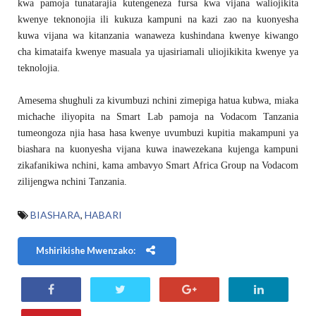
kwa pamoja tunatarajia kutengeneza fursa kwa vijana waliojikita
kwenye teknonojia ili kukuza kampuni na kazi zao na kuonyesha
kuwa vijana wa kitanzania wanaweza kushindana kwenye kiwango
cha kimataifa kwenye masuala ya ujasiriamali uliojikikita kwenye ya
teknolojia.
Amesema shughuli za kivumbuzi nchini zimepiga hatua kubwa, miaka
michache iliyopita na Smart Lab pamoja na Vodacom Tanzania
tumeongoza njia hasa hasa kwenye uvumbuzi kupitia makampuni ya
biashara na kuonyesha vijana kuwa inawezekana kujenga kampuni
zikafanikiwa nchini, kama ambavyo Smart Africa Group na Vodacom
zilijengwa nchini Tanzania.
BIASHARA
,
HABARI
Mshirikishe Mwenzako: