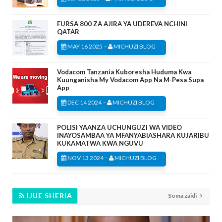
FURSA 800 ZA AJIRA YA UDEREVA NCHINI
QATAR
-
MAY 16 2025
MICHUZI BLOG
Vodacom Tanzania Kuboresha Huduma Kwa
Kuunganisha My Vodacom App Na M-Pesa Supa
App
-
DEC 14 2024
MICHUZI BLOG
POLISI YAANZA UCHUNGUZI WA VIDEO
INAYOSAMBAA YA MFANYABIASHARA KUJARIBU
KUKAMATWA KWA NGUVU
-
NOV 13 2024
MICHUZI BLOG
IJUE SHERIA
Soma zaidi