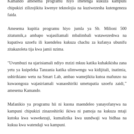
Kamando amesema programu hiyo imetenga kukuza kampuni
chipukizi zilizojikita kwenye teknolojia na kuziwezesha kutengeneza
faida.
Amesema kupitia programu hiyo jumla ya Sh. Milioni 500
zitatumik,a ambapo wajasiliamali mbalimbali watawezeshwa na
kupatiwa uzoefu ili kuendelea kukuza chachu za kufanya ubunifu
zitakazoleta tija kwa jamii nzima.
“Uvumbuzi na ujarisiamali ndiyo mzizi mkuu katika kuhakikisha zana
yetu ya kuipeleka Tanzania katika ulimwengu wa kidijitali, inatimia,
ushirikiano wetu na Smart Lab, ambao wamejikita kutoa mafunzo na
kuwaongoza wajasiriamali wanaoshiriki umetupatia uzoefu zaidi,”
amesema Kamando.
Mafanikio ya programu hii ni kuona maendeleo yanayofanywa na
kampuni chipukizi zinazoshiriki ikiwa ni pamoja na kukuza mtaji
kutoka kwa wawekezaji, kumalizika kwa uundwaji wa bidhaa na
kukua kwa watendaji wa kampuni.