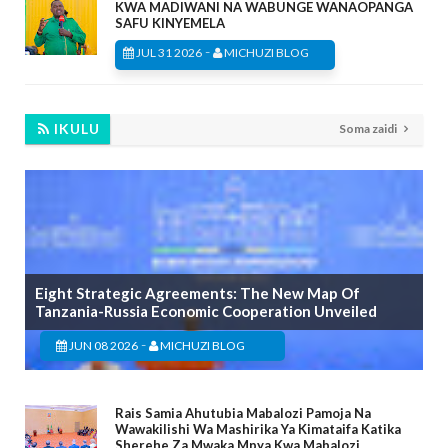
KWA MADIWANI NA WABUNGE WANAOPANGA
SAFU KINYEMELA
-
JUL 31 2026
MICHUZI BLOG
IKULU
Soma zaidi
Eight Strategic Agreements: The New Map Of
Tanzania-Russia Economic Cooperation Unveiled
-
JUN 08 2026
MICHUZI BLOG
Rais Samia Ahutubia Mabalozi Pamoja Na
Wawakilishi Wa Mashirika Ya Kimataifa Katika
Sherehe Za Mwaka Mpya Kwa Mabalozi