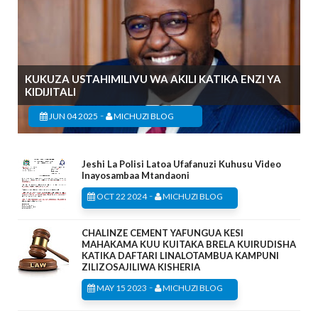
KUKUZA USTAHIMILIVU WA AKILI KATIKA ENZI YA
KIDIJITALI
-
JUN 04 2025
MICHUZI BLOG
Jeshi La Polisi Latoa Ufafanuzi Kuhusu Video
Inayosambaa Mtandaoni
-
OCT 22 2024
MICHUZI BLOG
CHALINZE CEMENT YAFUNGUA KESI
MAHAKAMA KUU KUITAKA BRELA KUIRUDISHA
KATIKA DAFTARI LINALOTAMBUA KAMPUNI
ZILIZOSAJILIWA KISHERIA
-
MAY 15 2023
MICHUZI BLOG