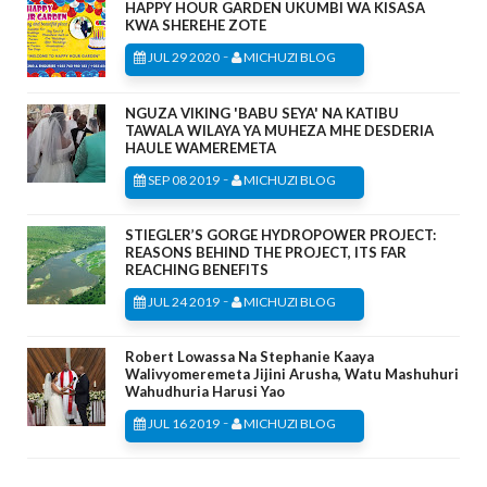
HAPPY HOUR GARDEN UKUMBI WA KISASA
KWA SHEREHE ZOTE
-
JUL 29 2020
MICHUZI BLOG
NGUZA VIKING 'BABU SEYA' NA KATIBU
TAWALA WILAYA YA MUHEZA MHE DESDERIA
HAULE WAMEREMETA
-
SEP 08 2019
MICHUZI BLOG
STIEGLER’S GORGE HYDROPOWER PROJECT:
REASONS BEHIND THE PROJECT, ITS FAR
REACHING BENEFITS
-
JUL 24 2019
MICHUZI BLOG
Robert Lowassa Na Stephanie Kaaya
Walivyomeremeta Jijini Arusha, Watu Mashuhuri
Wahudhuria Harusi Yao
-
JUL 16 2019
MICHUZI BLOG