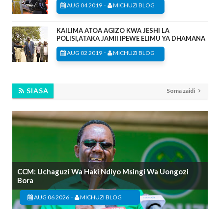
-
AUG 04 2019
MICHUZI BLOG
KAILIMA ATOA AGIZO KWA JESHI LA
POLISI,ATAKA JAMII IPEWE ELIMU YA DHAMANA
-
AUG 02 2019
MICHUZI BLOG
SIASA
Soma zaidi
CCM: Uchaguzi Wa Haki Ndiyo Msingi Wa Uongozi
Bora
-
AUG 06 2026
MICHUZI BLOG