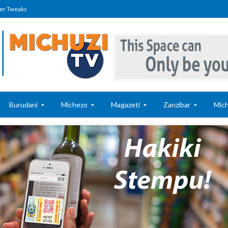
er Tweaks
Burudani
Michezo
Magazeti
Zanzibar
Mich