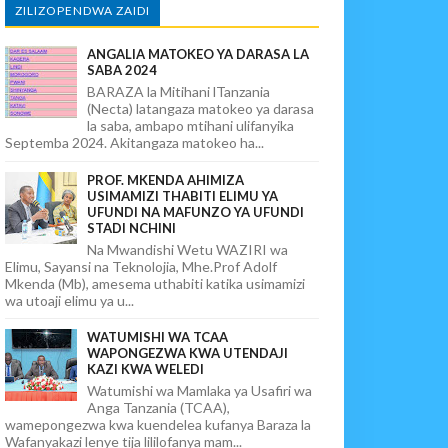
ZILIZOPENDWA ZAIDI
ANGALIA MATOKEO YA DARASA LA
SABA 2024
BARAZA la Mitihani lTanzania
(Necta) latangaza matokeo ya darasa
la saba, ambapo mtihani ulifanyika
Septemba 2024. Akitangaza matokeo ha...
PROF. MKENDA AHIMIZA
USIMAMIZI THABITI ELIMU YA
UFUNDI NA MAFUNZO YA UFUNDI
STADI NCHINI
Na Mwandishi Wetu WAZIRI wa
Elimu, Sayansi na Teknolojia, Mhe.Prof Adolf
Mkenda (Mb), amesema uthabiti katika usimamizi
wa utoaji elimu ya u...
WATUMISHI WA TCAA
WAPONGEZWA KWA UTENDAJI
KAZI KWA WELEDI
Watumishi wa Mamlaka ya Usafiri wa
Anga Tanzania (TCAA),
wamepongezwa kwa kuendelea kufanya Baraza la
Wafanyakazi lenye tija lililofanya mam...