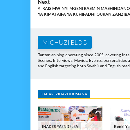
Next
RAIS MWINYI MGENI RASMIN MASHINDANO
YA KIMATAIFA YA KUHIFADHI QURAN ZANZIB
MICHUZI BLOG
Tanzanian blog operating since 2005, covering Inter
Scenes, Interviews, Movies, Events, personalities 
and English targeting both Swahili and English read
HABARI ZINAZOHUSIANA
INADES YAENDELEA
Benki Ya