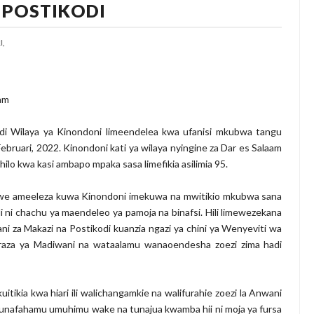
 POSTIKODI
,
am
odi Wilaya ya Kinondoni limeendelea kwa ufanisi mkubwa tangu
Februari, 2022. Kinondoni kati ya wilaya nyingine za Dar es Salaam
lo kwa kasi ambapo mpaka sasa limefikia asilimia 95.
e ameeleza kuwa Kinondoni imekuwa na mwitikio mkubwa sana
i ni chachu ya maendeleo ya pamoja na binafsi. Hili limewezekana
 za Makazi na Postikodi kuanzia ngazi ya chini ya Wenyeviti wa
araza ya Madiwani na wataalamu wanaoendesha zoezi zima hadi
ikia kwa hiari ili walichangamkie na walifurahie zoezi la Anwani
a tunafahamu umuhimu wake na tunajua kwamba hii ni moja ya fursa