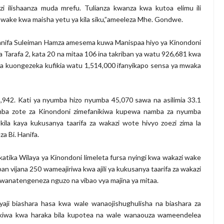
i ilishaanza muda mrefu. Tulianza kwanza kwa kutoa elimu ili
ke kwa maisha yetu ya kila siku,”ameeleza Mhe. Gondwe.
Hanifa Suleiman Hamza amesema kuwa Manispaa hiyo ya Kinondoni
arafa 2, kata 20 na mitaa 106 ina takriban ya watu 926,681 kwa
wa kuongezeka kufikia watu 1,514,000 ifanyikapo sensa ya mwaka
,942. Kati ya nyumba hizo nyumba 45,070 sawa na asilimia 33.1
a zote za Kinondoni zimefanikiwa kupewa namba za nyumba
la kaya kukusanya taarifa za wakazi wote hivyo zoezi zima la
za Bi. Hanifa.
katika Wilaya ya Kinondoni limeleta fursa nyingi kwa wakazi wake
an vijana 250 wameajiriwa kwa ajili ya kukusanya taarifa za wakazi
wanatengeneza nguzo na vibao vya majina ya mitaa.
aji biashara hasa kwa wale wanaojishughulisha na biashara za
kiwa kwa haraka bila kupotea na wale wanaouza wameendelea