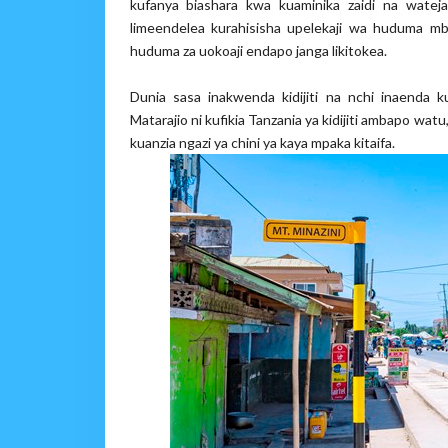
kufanya biashara kwa kuaminika zaidi na wateja
limeendelea kurahisisha upelekaji wa huduma m
huduma za uokoaji endapo janga likitokea.
Dunia sasa inakwenda kidijiti na nchi inaenda kuw
Matarajio ni kufikia Tanzania ya kidijiti ambapo wa
kuanzia ngazi ya chini ya kaya mpaka kitaifa.