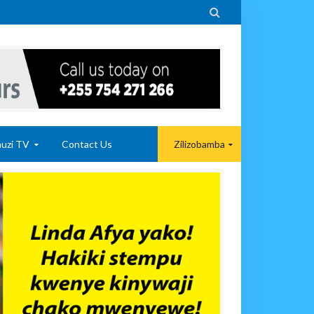

uzi TV
Contact Us
Zilizobamba