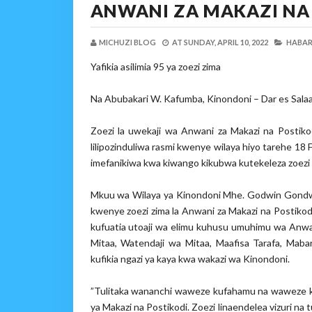
ANWANI ZA MAKAZI NA
MICHUZI BLOG
AT
SUNDAY, APRIL 10, 2022
HABARI
Yafikia asilimia 95 ya zoezi zima
Na Abubakari W. Kafumba, Kinondoni – Dar es Sala
Zoezi la uwekaji wa Anwani za Makazi na Postik
lilipozinduliwa rasmi kwenye wilaya hiyo tarehe 18 
imefanikiwa kwa kiwango kikubwa kutekeleza zoezi hi
Mkuu wa Wilaya ya Kinondoni Mhe. Godwin Gondw
kwenye zoezi zima la Anwani za Makazi na Postikod
kufuatia utoaji wa elimu kuhusu umuhimu wa Anwani
Mitaa, Watendaji wa Mitaa, Maafisa Tarafa, Mab
kufikia ngazi ya kaya kwa wakazi wa Kinondoni.
”Tulitaka wananchi waweze kufahamu na waweze kuit
ya Makazi na Postikodi. Zoezi linaendelea vizuri n