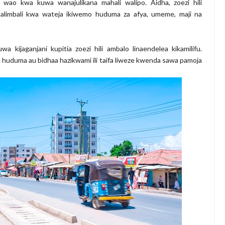
 wao kwa kuwa wanajulikana mahali walipo. Aidha, zoezi hili
balimbali kwa wateja ikiwemo huduma za afya, umeme, maji na
a kijaganjani kupitia zoezi hili ambalo linaendelea kikamilifu.
tu, huduma au bidhaa hazikwami ili taifa liweze kwenda sawa pamoja