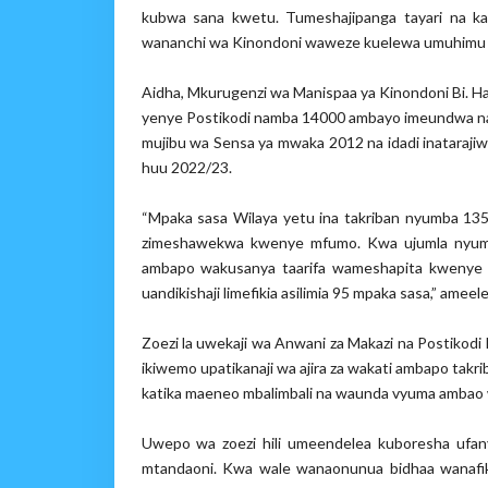
kubwa sana kwetu. Tumeshajipanga tayari na kaz
wananchi wa Kinondoni waweze kuelewa umuhimu wa
Aidha, Mkurugenzi wa Manispaa ya Kinondoni Bi. 
yenye Postikodi namba 14000 ambayo imeundwa na T
mujibu wa Sensa ya mwaka 2012 na idadi inataraji
huu 2022/23.
“Mpaka sasa Wilaya yetu ina takriban nyumba 135
zimeshawekwa kwenye mfumo. Kwa ujumla nyumb
ambapo wakusanya taarifa wameshapita kwenye ki
uandikishaji limefikia asilimia 95 mpaka sasa,” ameele
Zoezi la uwekaji wa Anwani za Makazi na Postikodi 
ikiwemo upatikanaji wa ajira za wakati ambapo takrib
katika maeneo mbalimbali na waunda vyuma ambao 
Uwepo wa zoezi hili umeendelea kuboresha ufany
mtandaoni. Kwa wale wanaonunua bidhaa wanafi