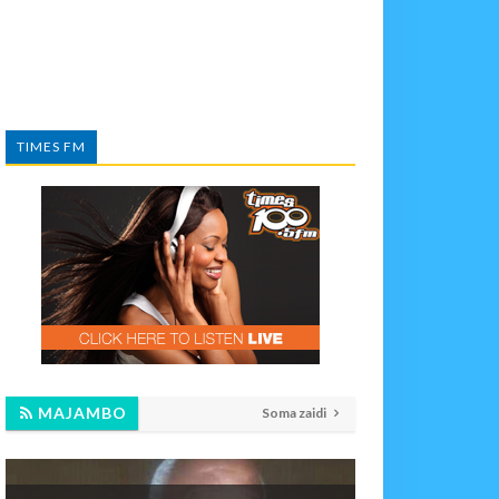
TIMES FM
MAJAMBO
Soma zaidi