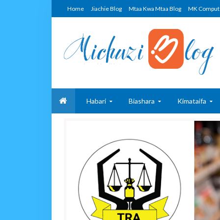
Home
Jiachie Blog
Mtaa Kwa Mtaa Blog
MK Comput
Habari
Biashara
Kimataifa