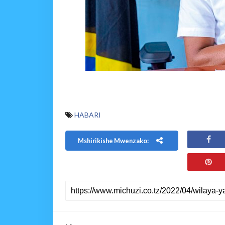
HABARI
Mshirikishe Mwenzako: