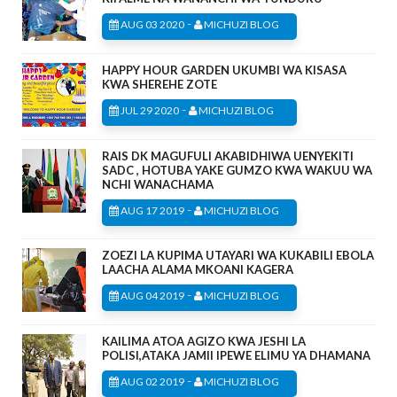
-
AUG 03 2020
MICHUZI BLOG
HAPPY HOUR GARDEN UKUMBI WA KISASA
KWA SHEREHE ZOTE
-
JUL 29 2020
MICHUZI BLOG
RAIS DK MAGUFULI AKABIDHIWA UENYEKITI
SADC , HOTUBA YAKE GUMZO KWA WAKUU WA
NCHI WANACHAMA
-
AUG 17 2019
MICHUZI BLOG
ZOEZI LA KUPIMA UTAYARI WA KUKABILI EBOLA
LAACHA ALAMA MKOANI KAGERA
-
AUG 04 2019
MICHUZI BLOG
KAILIMA ATOA AGIZO KWA JESHI LA
POLISI,ATAKA JAMII IPEWE ELIMU YA DHAMANA
-
AUG 02 2019
MICHUZI BLOG