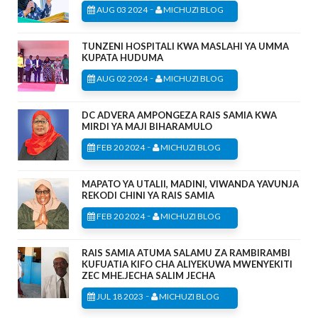
-
AUG 03 2024
MICHUZI BLOG
TUNZENI HOSPITALI KWA MASLAHI YA UMMA
KUPATA HUDUMA
-
AUG 02 2024
MICHUZI BLOG
DC ADVERA AMPONGEZA RAIS SAMIA KWA
MIRDI YA MAJI BIHARAMULO
-
FEB 20 2024
MICHUZI BLOG
MAPATO YA UTALII, MADINI, VIWANDA YAVUNJA
REKODI CHINI YA RAIS SAMIA
-
FEB 20 2024
MICHUZI BLOG
RAIS SAMIA ATUMA SALAMU ZA RAMBIRAMBI
KUFUATIA KIFO CHA ALIYEKUWA MWENYEKITI
ZEC MHE.JECHA SALIM JECHA
-
JUL 18 2023
MICHUZI BLOG