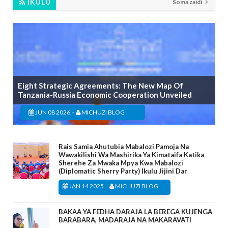
IKULU
Soma zaidi
Eight Strategic Agreements: The New Map Of
Tanzania-Russia Economic Cooperation Unveiled
-
JUN 08 2026
MICHUZI BLOG
Rais Samia Ahutubia Mabalozi Pamoja Na
Wawakilishi Wa Mashirika Ya Kimataifa Katika
Sherehe Za Mwaka Mpya Kwa Mabalozi
(Diplomatic Sherry Party) Ikulu Jijini Dar
-
JAN 14 2025
MICHUZI BLOG
BAKAA YA FEDHA DARAJA LA BEREGA KUJENGA
BARABARA, MADARAJA NA MAKARAVATI