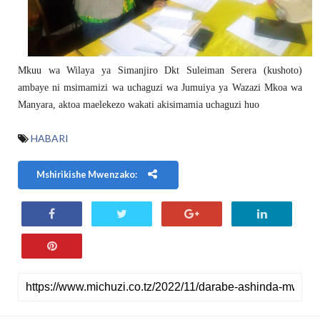
Mkuu wa Wilaya ya Simanjiro Dkt Suleiman Serera (kushoto)
ambaye ni msimamizi wa uchaguzi wa Jumuiya ya Wazazi Mkoa wa
Manyara, aktoa maelekezo wakati akisimamia uchaguzi huo
HABARI
Mshirikishe Mwenzako: