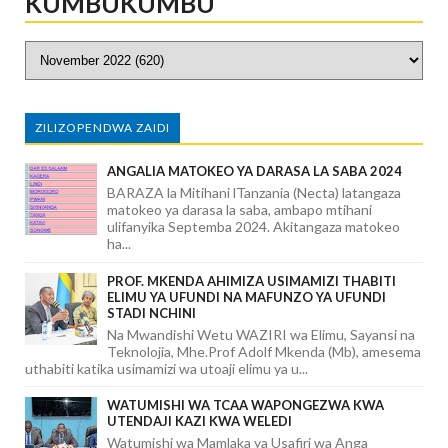
KUMBUKUMBU
ZILIZOPENDWA ZAIDI
ANGALIA MATOKEO YA DARASA LA SABA 2024
BARAZA la Mitihani lTanzania (Necta) latangaza
matokeo ya darasa la saba, ambapo mtihani
ulifanyika Septemba 2024. Akitangaza matokeo
ha...
PROF. MKENDA AHIMIZA USIMAMIZI THABITI
ELIMU YA UFUNDI NA MAFUNZO YA UFUNDI
STADI NCHINI
Na Mwandishi Wetu WAZIRI wa Elimu, Sayansi na
Teknolojia, Mhe.Prof Adolf Mkenda (Mb), amesema
uthabiti katika usimamizi wa utoaji elimu ya u...
WATUMISHI WA TCAA WAPONGEZWA KWA
UTENDAJI KAZI KWA WELEDI
Watumishi wa Mamlaka ya Usafiri wa Anga