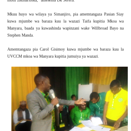
mbili zikiharibika," amesema Dk Serera.
Mkuu huyo wa wilaya ya Simanjiro, pia amemtangaza Pasian Siay
kuwa mjumbe wa baraza kuu la wazazi Taifa kupitia Mkoa wa
Manyara, baada ya kuwashinda wapinzani wake Willbroad Bayo na
Stephen Manda.
Amemtangaza pia Carol Gisimoy kuwa mjumbe wa baraza kuu la
UVCCM mkoa wa Manyara kupitia jumuiya ya wazazi.