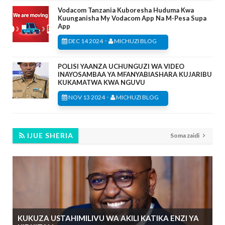
Vodacom Tanzania Kuboresha Huduma Kwa
Kuunganisha My Vodacom App Na M-Pesa Supa
App
-
DEC 14 2024
MICHUZI BLOG
POLISI YAANZA UCHUNGUZI WA VIDEO
INAYOSAMBAA YA MFANYABIASHARA KUJARIBU
KUKAMATWA KWA NGUVU
-
NOV 13 2024
MICHUZI BLOG
IJUE SHERIA
Soma zaidi
KUKUZA USTAHIMILIVU WA AKILI KATIKA ENZI YA