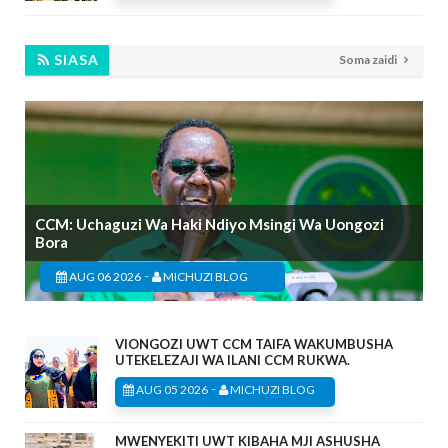
SIASA
Soma zaidi
CCM: Uchaguzi Wa Haki Ndiyo Msingi Wa Uongozi
Bora
-
AUG 06 2026
MICHUZI BLOG
VIONGOZI UWT CCM TAIFA WAKUMBUSHA
UTEKELEZAJI WA ILANI CCM RUKWA.
-
AUG 05 2026
MICHUZI BLOG
MWENYEKITI UWT KIBAHA MJI ASHUSHA