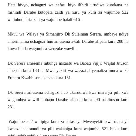
Hata hivyo, uchaguzi wa nafasi hiyo ilibidi urudiwe kutokana na
mshindi Darabe kutopata zaidi ya nusu ya kura za wajumbe 522
waliohudhuria kati ya wajumbe halali 616.
Mkuu wa Wilaya ya Simanjiro Dk Suleiman Serera, ambaye ndiye
amesimamia uchaguzi huo amesema awali Darabe alipata kura 208 na
kuwashinda wagombea wenzake wawili.
Dk Serera amesema mbunge mstaafu wa Babati vijiji, Vrajlal Jituson
amepata kura 183 na Mwenyekiti wa wazazi aliyemaliza muda wake
Fratern Kwahhison akapata kura 131.
Dk Serera amesema uchaguzi huo ukarudiwa kwa mara ya pili kwa
wagombea wawili ambapo Darabe akapata kura 290 na Jituson kura
231.
'Wajumbe 522 walipiga kura za nafasi ya Mwenyekiti kwa mara ya
kwanza na raundi ya pili wakapiga kura wajumbe 521 huku kura