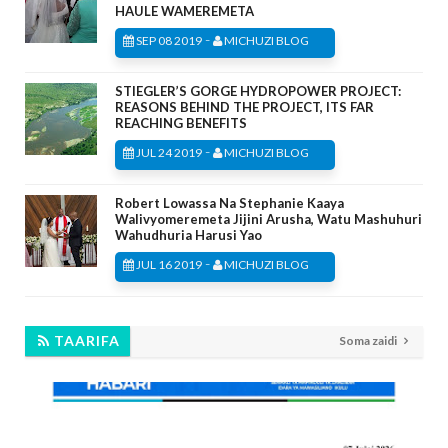
HAULE WAMEREMETA
-
SEP 08 2019
MICHUZI BLOG
STIEGLER’S GORGE HYDROPOWER PROJECT:
REASONS BEHIND THE PROJECT, ITS FAR
REACHING BENEFITS
-
JUL 24 2019
MICHUZI BLOG
Robert Lowassa Na Stephanie Kaaya
Walivyomeremeta Jijini Arusha, Watu Mashuhuri
Wahudhuria Harusi Yao
-
JUL 16 2019
MICHUZI BLOG
TAARIFA
Soma zaidi