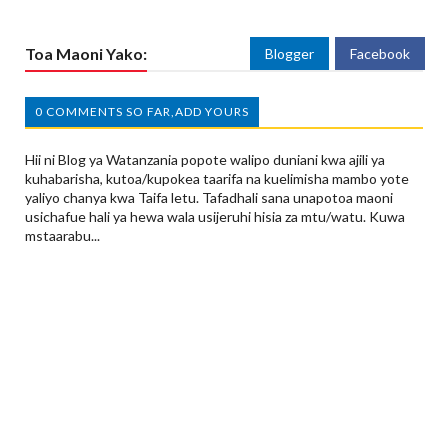
Toa Maoni Yako:
Blogger
Facebook
0 COMMENTS SO FAR,ADD YOURS
Hii ni Blog ya Watanzania popote walipo duniani kwa ajili ya
kuhabarisha, kutoa/kupokea taarifa na kuelimisha mambo yote
yaliyo chanya kwa Taifa letu. Tafadhali sana unapotoa maoni
usichafue hali ya hewa wala usijeruhi hisia za mtu/watu. Kuwa
mstaarabu...