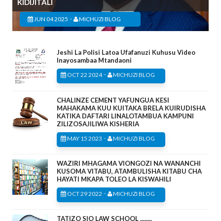
KIDIJITALI
-
JUN 04 2025
MICHUZI BLOG
Jeshi La Polisi Latoa Ufafanuzi Kuhusu Video
Inayosambaa Mtandaoni
-
OCT 22 2024
MICHUZI BLOG
CHALINZE CEMENT YAFUNGUA KESI
MAHAKAMA KUU KUITAKA BRELA KUIRUDISHA
KATIKA DAFTARI LINALOTAMBUA KAMPUNI
ZILIZOSAJILIWA KISHERIA
-
MAY 15 2023
MICHUZI BLOG
WAZIRI MHAGAMA VIONGOZI NA WANANCHI
KUSOMA VITABU, ATAMBULISHA KITABU CHA
HAYATI MKAPA TOLEO LA KISWAHILI
-
OCT 29 2022
MICHUZI BLOG
TATIZO SIO LAW SCHOOL ........