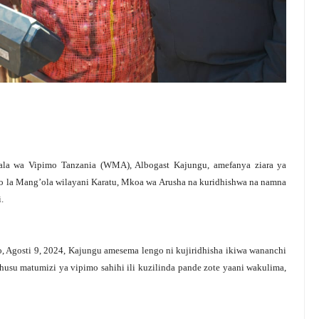
a wa Vipimo Tanzania (WMA), Albogast Kajungu, amefanya ziara ya
o la Mang’ola wilayani Karatu, Mkoa wa Arusha na kuridhishwa na namna
.
 Agosti 9, 2024, Kajungu amesema lengo ni kujiridhisha ikiwa wananchi
usu matumizi ya vipimo sahihi ili kuzilinda pande zote yaani wakulima,