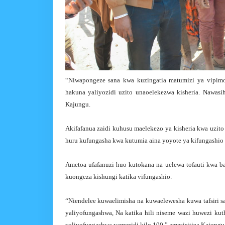
“Niwapongeze sana kwa kuzingatia matumizi ya vipim
hakuna yaliyozidi uzito unaoelekezwa kisheria. Nawasi
Kajungu.
Akifafanua zaidi kuhusu maelekezo ya kisheria kwa uzi
huru kufungasha kwa kutumia aina yoyote ya kifungashio i
Ametoa ufafanuzi huo kutokana na uelewa tofauti kwa b
kuongeza kishungi katika vifungashio.
“Niendelee kuwaelimisha na kuwaelewesha kuwa tafsiri sa
yaliyofungashwa, Na katika hili niseme wazi huwezi ku
yaliyofungashwa yamezidi kilo 100,” amesisitiza Kajungu