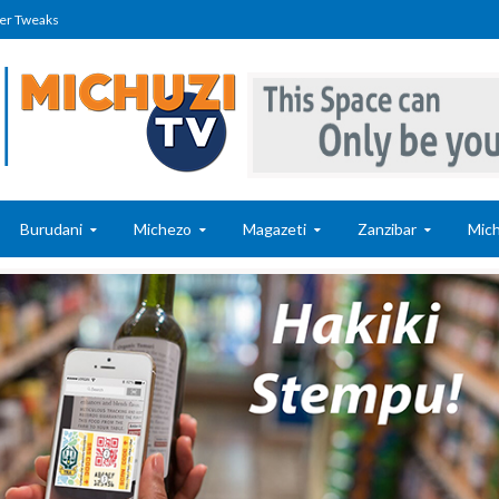
er Tweaks
Burudani
Michezo
Magazeti
Zanzibar
Mich