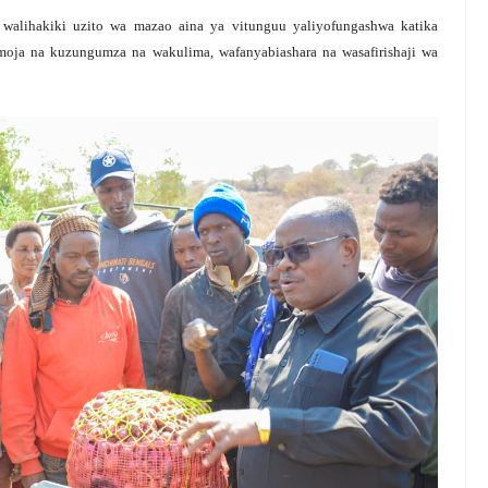
alihakiki uzito wa mazao aina ya vitunguu yaliyofungashwa katika
moja na kuzungumza na wakulima, wafanyabiashara na wasafirishaji wa