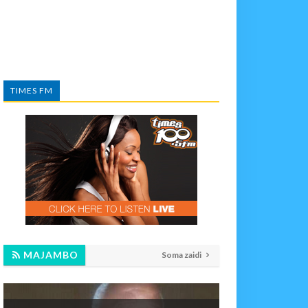
TIMES FM
MAJAMBO
Soma zaidi