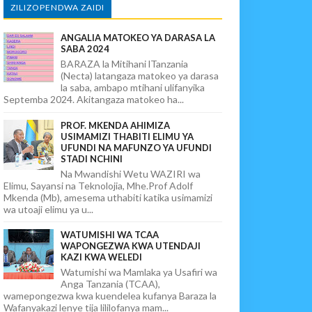
ZILIZOPENDWA ZAIDI
ANGALIA MATOKEO YA DARASA LA
SABA 2024
BARAZA la Mitihani lTanzania
(Necta) latangaza matokeo ya darasa
la saba, ambapo mtihani ulifanyika
Septemba 2024. Akitangaza matokeo ha...
PROF. MKENDA AHIMIZA
USIMAMIZI THABITI ELIMU YA
UFUNDI NA MAFUNZO YA UFUNDI
STADI NCHINI
Na Mwandishi Wetu WAZIRI wa
Elimu, Sayansi na Teknolojia, Mhe.Prof Adolf
Mkenda (Mb), amesema uthabiti katika usimamizi
wa utoaji elimu ya u...
WATUMISHI WA TCAA
WAPONGEZWA KWA UTENDAJI
KAZI KWA WELEDI
Watumishi wa Mamlaka ya Usafiri wa
Anga Tanzania (TCAA),
wamepongezwa kwa kuendelea kufanya Baraza la
Wafanyakazi lenye tija lililofanya mam...