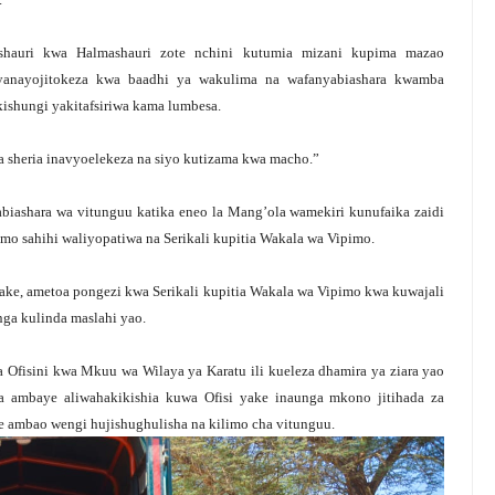
shauri kwa Halmashauri zote nchini kutumia mizani kupima mazao
 yanayojitokeza kwa baadhi ya wakulima na wafanyabiashara kwamba
ishungi yakitafsiriwa kama lumbesa.
sheria inavyoelekeza na siyo kutizama kwa macho.”
biashara wa vitunguu katika eneo la Mang’ola wamekiri kunufaika zaidi
mo sahihi waliyopatiwa na Serikali kupitia Wakala wa Vipimo.
ake, ametoa pongezi kwa Serikali kupitia Wakala wa Vipimo kwa kuwajali
ga kulinda maslahi yao.
Ofisini kwa Mkuu wa Wilaya ya Karatu ili kueleza dhamira ya ziara yao
 ambaye aliwahakikishia kuwa Ofisi yake inaunga mkono jitihada za
e ambao wengi hujishughulisha na kilimo cha vitunguu.