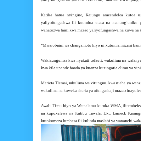
Katika hatua nyingine, Kajungu ameendelea kutoa u
yaliyofungashwa ili kuondoa utata na manung’uniko
wanatozwa faini kwa mazao yaliyofungashwa na kuwa na k
“Mwarobaini wa changamoto hiyo ni kutumia mizani kama 
Wakizungumza kwa nyakati tofauti, wakulima na wafanya
kwa kila upande baada ya kuanza kuzingatia elimu ya vipi
Marieta Tlemai, mkulima wa vitunguu, kwa niaba ya wenz
wakulima na kuweka sheria ya ufungashaji mazao inayolen
Awali, Timu hiyo ya Wataalamu kutoka WMA, ilitembelea 
na kupokelewa na Katibu Tawala, Dkt. Lameck Karanga
kutokomeza lumbesa ili kulinda maslahi ya wananchi wak