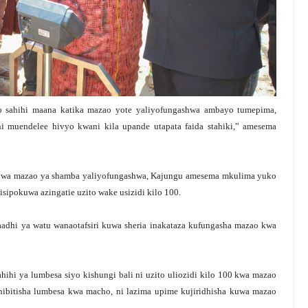
o sahihi maana katika mazao yote yaliyofungashwa ambayo tumepima,
hi muendelee hivyo kwani kila upande utapata faida stahiki,” amesema
to wa mazao ya shamba yaliyofungashwa, Kajungu amesema mkulima yuko
sipokuwa azingatie uzito wake usizidi kilo 100.
aadhi ya watu wanaotafsiri kuwa sheria inakataza kufungasha mazao kwa
hihi ya lumbesa siyo kishungi bali ni uzito uliozidi kilo 100 kwa mazao
thibitisha lumbesa kwa macho, ni lazima upime kujiridhisha kuwa mazao
.