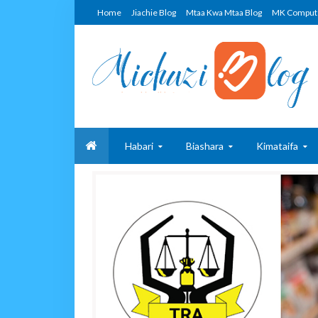
Home
Jiachie Blog
Mtaa Kwa Mtaa Blog
MK Comput
Habari
Biashara
Kimataifa