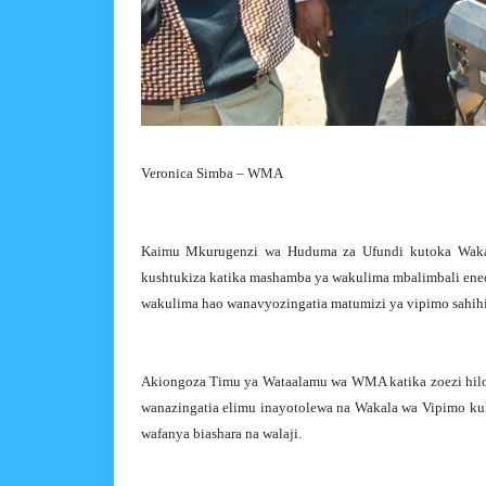
Veronica Simba – WMA
Kaimu Mkurugenzi wa Huduma za Ufundi kutoka Wakal
kushtukiza katika mashamba ya wakulima mbalimbali ene
wakulima hao wanavyozingatia matumizi ya vipimo sahihi
Akiongoza Timu ya Wataalamu wa WMA katika zoezi hilo,
wanazingatia elimu inayotolewa na Wakala wa Vipimo kuh
wafanya biashara na walaji.