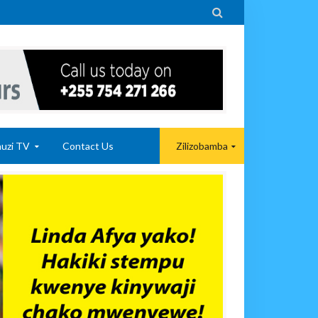

uzi TV
Contact Us
Zilizobamba