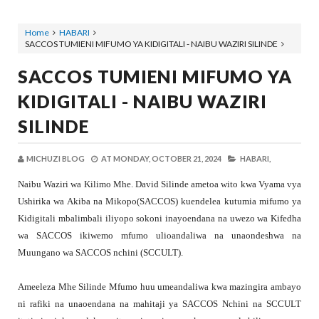
Home
HABARI
SACCOS TUMIENI MIFUMO YA KIDIGITALI - NAIBU WAZIRI SILINDE
SACCOS TUMIENI MIFUMO YA
KIDIGITALI - NAIBU WAZIRI
SILINDE
MICHUZI BLOG
AT
MONDAY, OCTOBER 21, 2024
HABARI,
Naibu Waziri wa Kilimo Mhe. David Silinde ametoa wito kwa Vyama vya
Ushirika wa Akiba na Mikopo(SACCOS) kuendelea kutumia mifumo ya
Kidigitali mbalimbali iliyopo sokoni inayoendana na uwezo wa Kifedha
wa SACCOS ikiwemo mfumo ulioandaliwa na unaondeshwa na
Muungano wa SACCOS nchini (SCCULT).
Ameeleza Mhe Silinde Mfumo huu umeandaliwa kwa mazingira ambayo
ni rafiki na unaoendana na mahitaji ya SACCOS Nchini na SCCULT