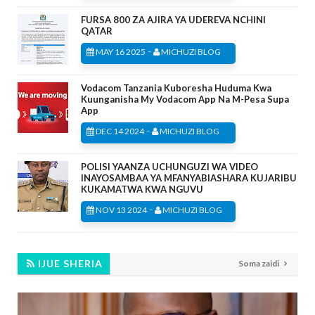
FURSA 800 ZA AJIRA YA UDEREVA NCHINI
QATAR
-
MAY 16 2025
MICHUZI BLOG
Vodacom Tanzania Kuboresha Huduma Kwa
Kuunganisha My Vodacom App Na M-Pesa Supa
App
-
DEC 14 2024
MICHUZI BLOG
POLISI YAANZA UCHUNGUZI WA VIDEO
INAYOSAMBAA YA MFANYABIASHARA KUJARIBU
KUKAMATWA KWA NGUVU
-
NOV 13 2024
MICHUZI BLOG
IJUE SHERIA
Soma zaidi