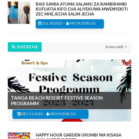
RAIS SAMIA ATUMA SALAMU ZA RAMBIRAMBI
KUFUATIA KIFO CHA ALIYEKUWA MWENYEKITI
ZEC MHE.JECHA SALIM JECHA
-
JUL 18 2023
MICHUZI BLOG
SHEREHE
Soma zaidi
TANGA BEACH RESORT FESTIVE SEASON
PROGRAMM
-
DEC 21 2023
MICHUZI BLOG
HAPPY HOUR GARDEN UKUMBI WA KISASA