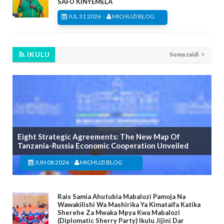
SAFU KINYEMELA
-
JUL 31 2026
MICHUZI BLOG
IKULU
Soma zaidi
Eight Strategic Agreements: The New Map Of
Tanzania-Russia Economic Cooperation Unveiled
-
JUN 08 2026
MICHUZI BLOG
Rais Samia Ahutubia Mabalozi Pamoja Na
Wawakilishi Wa Mashirika Ya Kimataifa Katika
Sherehe Za Mwaka Mpya Kwa Mabalozi
(Diplomatic Sherry Party) Ikulu Jijini Dar