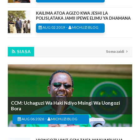
KAILIMA ATOA AGIZO KWA JESHI LA
POLISI,ATAKA JAMII IPEWE ELIMU YA DHAMANA
-
AUG 02 2019
MICHUZI BLOG
SIASA
Soma zaidi
CCM: Uchaguzi Wa Haki Ndiyo Msingi Wa Uongozi
Bora
-
AUG 06 2026
MICHUZI BLOG