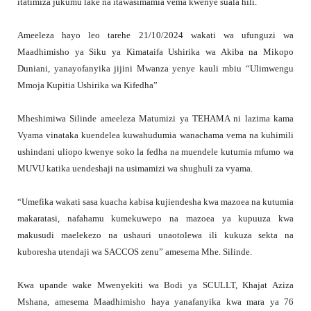
itatimiza jukumu lake na itawasimamia vema kwenye suala hili.
Ameeleza hayo leo tarehe 21/10/2024 wakati wa ufunguzi wa
Maadhimisho ya Siku ya Kimataifa Ushirika wa Akiba na Mikopo
Duniani, yanayofanyika jijini Mwanza yenye kauli mbiu “Ulimwengu
Mmoja Kupitia Ushirika wa Kifedha”
Mheshimiwa Silinde ameeleza Matumizi ya TEHAMA ni lazima kama
Vyama vinataka kuendelea kuwahudumia wanachama vema na kuhimili
ushindani uliopo kwenye soko la fedha na muendele kutumia mfumo wa
MUVU katika uendeshaji na usimamizi wa shughuli za vyama.
“Umefika wakati sasa kuacha kabisa kujiendesha kwa mazoea na kutumia
makaratasi, nafahamu kumekuwepo na mazoea ya kupuuza kwa
makusudi maelekezo na ushauri unaotolewa ili kukuza sekta na
kuboresha utendaji wa SACCOS zenu” amesema Mhe. Silinde.
Kwa upande wake Mwenyekiti wa Bodi ya SCULLT, Khajat Aziza
Mshana, amesema Maadhimisho haya yanafanyika kwa mara ya 76