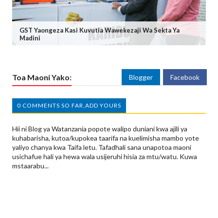
GST Yaongeza Kasi Kuvutia Wawekezaji Wa Sekta Ya
Madini
Toa Maoni Yako:
Blogger
Facebook
0 COMMENTS SO FAR,ADD YOURS
Hii ni Blog ya Watanzania popote walipo duniani kwa ajili ya
kuhabarisha, kutoa/kupokea taarifa na kuelimisha mambo yote
yaliyo chanya kwa Taifa letu. Tafadhali sana unapotoa maoni
usichafue hali ya hewa wala usijeruhi hisia za mtu/watu. Kuwa
mstaarabu...