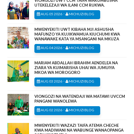
VIONGOZI UWT CCM TAIFA WAKUMBUSHA
UTEKELEZAJI WA ILANI CCM RUKWA.
-
AUG 05 2026
MICHUZI BLOG
MWENYEKITI UWT KIBAHA MJI ASHUSHA
MAFUNZO YA KUJIKWAMUA KIUCHUMI KWA
WANAWAKE KATA YA MSANGANI NA MKUZA
-
AUG 04 2026
MICHUZI BLOG
MARIAM ABDALLAH IBRAHIM AENDELEA NA
ZIARA YA KUIMARISHA UHAI WA JUMUIYA
MKOA WA MOROGORO
-
AUG 03 2026
MICHUZI BLOG
VIONGOZI NA WATENDAJI WA MATAWI UVCCM
PANGANI WANOLEWA
-
AUG 02 2026
MICHUZI BLOG
MWENYEKITI WAZAZI TAIFA ATEMA CHECHE
KWA MADIWANI NA WABUNGE WANAOPANGA