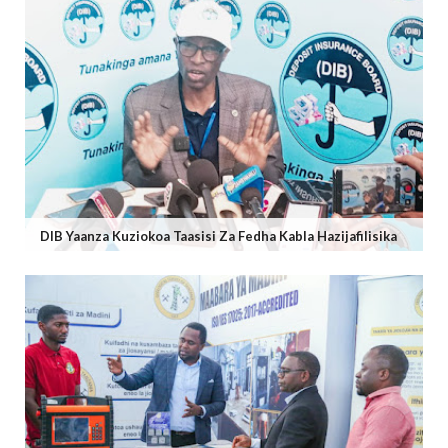
DIB Yaanza Kuziokoa Taasisi Za Fedha Kabla Hazijafilisika