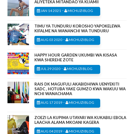
ALIYETEKA MITANDAO YA KIJAMII
-
JAN 14 2021
MICHUZI BLOG
TIMU YA TUNDURU KOROSHO YAPOKELEWA
KIFALME NA WANANCHI WA TUNDURU
-
AUG 03 2020
MICHUZI BLOG
HAPPY HOUR GARDEN UKUMBI WA KISASA
KWA SHEREHE ZOTE
-
JUL 29 2020
MICHUZI BLOG
RAIS DK MAGUFULI AKABIDHIWA UENYEKITI
SADC , HOTUBA YAKE GUMZO KWA WAKUU WA
NCHI WANACHAMA
-
AUG 17 2019
MICHUZI BLOG
ZOEZI LA KUPIMA UTAYARI WA KUKABILI EBOLA
LAACHA ALAMA MKOANI KAGERA
-
AUG 04 2019
MICHUZI BLOG