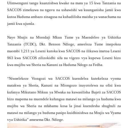
Ulimwenguni tangu kuanzishwa kwake na mara ya 15 kwa Tanzania na
SACCOS zimekuwa na nguvu na ushawishi wa kuunganisha jamii kwa
kutoa Huduma ambazo zinagusa na kubadilisha maisha ya wanachama na
jamii kwa ujumla.
Naye Mrajis na Mtendaji Mkuu Tume ya Maendeleo ya Ushirika
Tanzania (TCDC), Dkt. Benson Ndiege, ameeleza Tume imepokea
maombi 1,211 ya Leseni kutoka kwa SACCOS na ilikuwa imetoa Leseni
963 kwa SACCOS zilizokidhi sifa na vigezo vya kupewa Leseni hizo
kwa mujibu wa Sheria na Kanuni za Huduma Ndogo za Fedha.
“Niwaelekeze Viongozi wa SACCOS kuendelea kutekeleza vyema
matakwa ya Sheria, Kanuni na Miongozo inayotolewa na ofisi kwa
kufanya Mikutano Mikuu ya Mwaka na kuwasilisha Bajeti za SACCOS
hizo mapema na muendele kufungua matawi na milango ya huduma kwa
mujibu wa Sheria na mfahamu kosa la jinai kuendesha shughuli za
matawi na milango ya huduma pasipo kuidhinishwa na Mrajis wa Vyama
vya Ushirika” amesema Dkt. Ndiege.