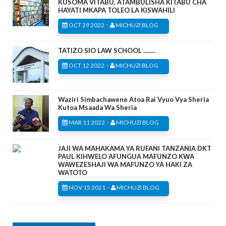
KUSOMA VITABU, ATAMBULISHA KITABU CHA
HAYATI MKAPA TOLEO LA KISWAHILI
-
OCT 29 2022
MICHUZI BLOG
TATIZO SIO LAW SCHOOL ........
-
OCT 12 2022
MICHUZI BLOG
Waziri Simbachawene Atoa Rai Vyuo Vya Sheria
Kutoa Msaada Wa Sheria
-
MAR 11 2022
MICHUZI BLOG
JAJI WA MAHAKAMA YA RUFANI TANZANIA DKT
PAUL KIHWELO AFUNGUA MAFUNZO KWA
WAWEZESHAJI WA MAFUNZO YA HAKI ZA
WATOTO
-
NOV 15 2021
MICHUZI BLOG