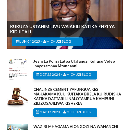
KUKUZA USTAHIMILIVU WA AKILI KATIKA ENZI YA
KIDIJITALI
-
JUN 04 2025
MICHUZI BLOG
Jeshi La Polisi Latoa Ufafanuzi Kuhusu Video
Inayosambaa Mtandaoni
-
OCT 22 2024
MICHUZI BLOG
CHALINZE CEMENT YAFUNGUA KESI
MAHAKAMA KUU KUITAKA BRELA KUIRUDISHA
KATIKA DAFTARI LINALOTAMBUA KAMPUNI
ZILIZOSAJILIWA KISHERIA
-
MAY 15 2023
MICHUZI BLOG
WAZIRI MHAGAMA VIONGOZI NA WANANCHI