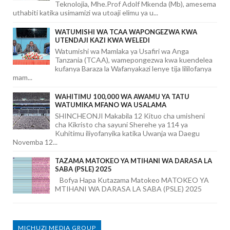
Teknolojia, Mhe.Prof Adolf Mkenda (Mb), amesema
uthabiti katika usimamizi wa utoaji elimu ya u...
WATUMISHI WA TCAA WAPONGEZWA KWA
UTENDAJI KAZI KWA WELEDI
Watumishi wa Mamlaka ya Usafiri wa Anga
Tanzania (TCAA), wamepongezwa kwa kuendelea
kufanya Baraza la Wafanyakazi lenye tija lililofanya
mam...
WAHITIMU 100,000 WA AWAMU YA TATU
WATUMIKA MFANO WA USALAMA
SHINCHEONJI Makabila 12 Kituo cha umisheni
cha Kikristo cha sayuni Sherehe ya 114 ya
Kuhitimu iliyofanyika katika Uwanja wa Daegu
Novemba 12...
TAZAMA MATOKEO YA MTIHANI WA DARASA LA
SABA (PSLE) 2025
Bofya Hapa Kutazama Matokeo MATOKEO YA
MTIHANI WA DARASA LA SABA (PSLE) 2025
MICHUZI MEDIA GROUP