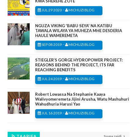
KWA SHEREHE ZOTE
-
JUL 29 2020
MICHUZI BLOG
NGUZA VIKING 'BABU SEYA' NA KATIBU
TAWALA WILAYA YA MUHEZA MHE DESDERIA
HAULE WAMEREMETA
-
SEP 08 2019
MICHUZI BLOG
STIEGLER’S GORGE HYDROPOWER PROJECT:
REASONS BEHIND THE PROJECT, ITS FAR
REACHING BENEFITS
-
JUL 24 2019
MICHUZI BLOG
Robert Lowassa Na Stephanie Kaaya
Walivyomeremeta Jijini Arusha, Watu Mashuhuri
Wahudhuria Harusi Yao
-
JUL 16 2019
MICHUZI BLOG
TAARIFA
Soma zaidi