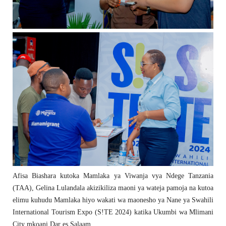
Afisa Biashara kutoka Mamlaka ya Viwanja vya Ndege Tanzania
(TAA), Gelina Lulandala akizikiliza maoni ya wateja pamoja na kutoa
elimu kuhudu Mamlaka hiyo wakati wa maonesho ya Nane ya Swahili
International Tourism Expo (S!TE 2024) katika Ukumbi wa Mlimani
City mkoani Dar es Salaam.