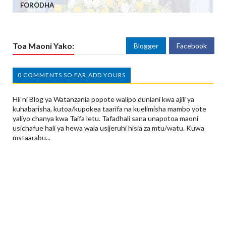
FORODHA
Toa Maoni Yako:
Blogger
Facebook
0 COMMENTS SO FAR,ADD YOURS
Hii ni Blog ya Watanzania popote walipo duniani kwa ajili ya
kuhabarisha, kutoa/kupokea taarifa na kuelimisha mambo yote
yaliyo chanya kwa Taifa letu. Tafadhali sana unapotoa maoni
usichafue hali ya hewa wala usijeruhi hisia za mtu/watu. Kuwa
mstaarabu...