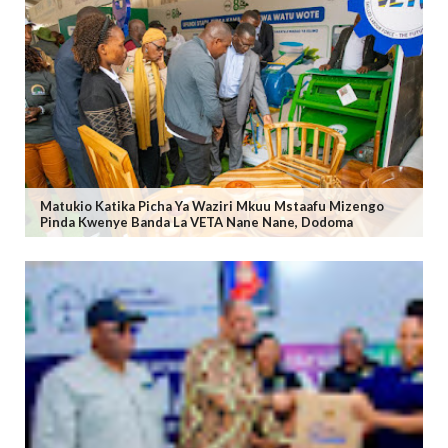
Matukio Katika Picha Ya Waziri Mkuu Mstaafu Mizengo
Pinda Kwenye Banda La VETA Nane Nane, Dodoma