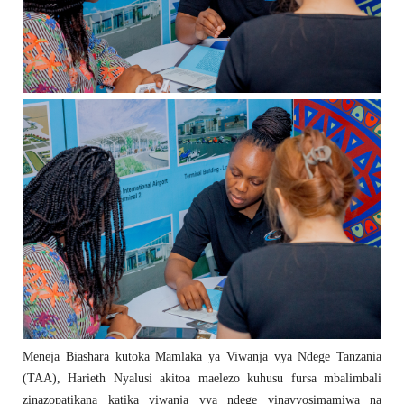
Meneja Biashara kutoka Mamlaka ya Viwanja vya Ndege Tanzania
(TAA), Harieth Nyalusi akitoa maelezo kuhusu fursa mbalimbali
zinazopatikana katika viwanja vya ndege vinavyosimamiwa na