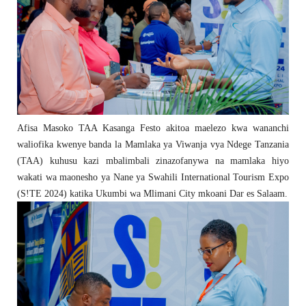
Afisa Masoko TAA Kasanga Festo akitoa maelezo kwa wananchi
waliofika kwenye banda la Mamlaka ya Viwanja vya Ndege Tanzania
(TAA) kuhusu kazi mbalimbali zinazofanywa na mamlaka hiyo
wakati wa maonesho ya Nane ya Swahili International Tourism Expo
(S!TE 2024) katika Ukumbi wa Mlimani City mkoani Dar es Salaam.