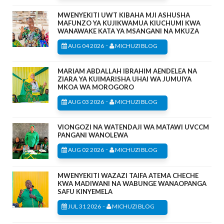
MWENYEKITI UWT KIBAHA MJI ASHUSHA
MAFUNZO YA KUJIKWAMUA KIUCHUMI KWA
WANAWAKE KATA YA MSANGANI NA MKUZA
-
AUG 04 2026
MICHUZI BLOG
MARIAM ABDALLAH IBRAHIM AENDELEA NA
ZIARA YA KUIMARISHA UHAI WA JUMUIYA
MKOA WA MOROGORO
-
AUG 03 2026
MICHUZI BLOG
VIONGOZI NA WATENDAJI WA MATAWI UVCCM
PANGANI WANOLEWA
-
AUG 02 2026
MICHUZI BLOG
MWENYEKITI WAZAZI TAIFA ATEMA CHECHE
KWA MADIWANI NA WABUNGE WANAOPANGA
SAFU KINYEMELA
-
JUL 31 2026
MICHUZI BLOG