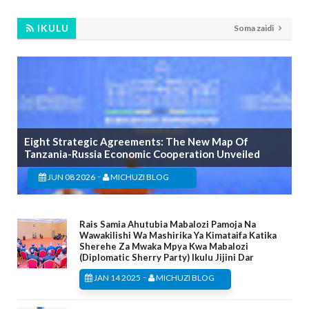
IKULU
Soma zaidi
Eight Strategic Agreements: The New Map Of
Tanzania-Russia Economic Cooperation Unveiled
-
JUN 08 2026
MICHUZI BLOG
Rais Samia Ahutubia Mabalozi Pamoja Na
Wawakilishi Wa Mashirika Ya Kimataifa Katika
Sherehe Za Mwaka Mpya Kwa Mabalozi
(Diplomatic Sherry Party) Ikulu Jijini Dar
-
JAN 14 2025
MICHUZI BLOG