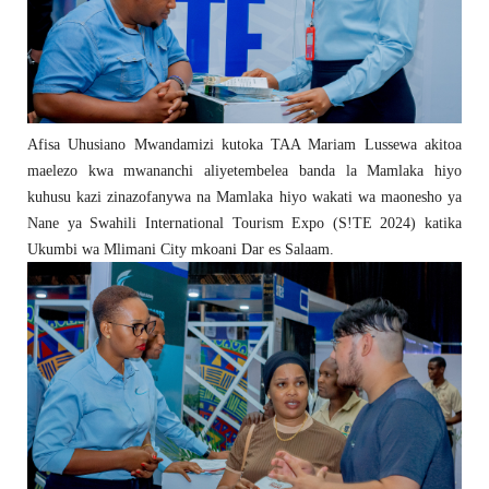
Afisa Uhusiano Mwandamizi kutoka TAA Mariam Lussewa akitoa
maelezo kwa mwananchi aliyetembelea banda la Mamlaka hiyo
kuhusu kazi zinazofanywa na Mamlaka hiyo wakati wa maonesho ya
Nane ya Swahili International Tourism Expo (S!TE 2024) katika
Ukumbi wa Mlimani City mkoani Dar es Salaam.