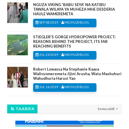
NGUZA VIKING 'BABU SEYA' NA KATIBU
TAWALA WILAYA YA MUHEZA MHE DESDERIA
HAULE WAMEREMETA
-
SEP 08 2019
MICHUZI BLOG
STIEGLER’S GORGE HYDROPOWER PROJECT:
REASONS BEHIND THE PROJECT, ITS FAR
REACHING BENEFITS
-
JUL 24 2019
MICHUZI BLOG
Robert Lowassa Na Stephanie Kaaya
Walivyomeremeta Jijini Arusha, Watu Mashuhuri
Wahudhuria Harusi Yao
-
JUL 16 2019
MICHUZI BLOG
TAARIFA
Soma zaidi