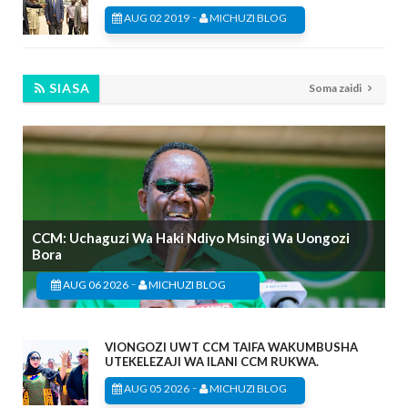
-
AUG 02 2019
MICHUZI BLOG
SIASA
Soma zaidi
CCM: Uchaguzi Wa Haki Ndiyo Msingi Wa Uongozi
Bora
-
AUG 06 2026
MICHUZI BLOG
VIONGOZI UWT CCM TAIFA WAKUMBUSHA
UTEKELEZAJI WA ILANI CCM RUKWA.
-
AUG 05 2026
MICHUZI BLOG