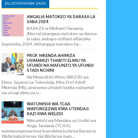
ZILIZOPENDWA ZAIDI
ANGALIA MATOKEO YA DARASA LA
SABA 2024
BARAZA la Mitihani lTanzania
(Necta) latangaza matokeo ya darasa
la saba, ambapo mtihani ulifanyika
Septemba 2024. Akitangaza matokeo ha...
PROF. MKENDA AHIMIZA
USIMAMIZI THABITI ELIMU YA
UFUNDI NA MAFUNZO YA UFUNDI
STADI NCHINI
Na Mwandishi Wetu WAZIRI wa
Elimu, Sayansi na Teknolojia, Mhe.Prof Adolf
Mkenda (Mb), amesema uthabiti katika usimamizi
wa utoaji elimu ya u...
WATUMISHI WA TCAA
WAPONGEZWA KWA UTENDAJI
KAZI KWA WELEDI
Watumishi wa Mamlaka ya Usafiri wa
Anga Tanzania (TCAA),
wamepongezwa kwa kuendelea kufanya Baraza la
Wafanyakazi lenye tija lililofanya mam...