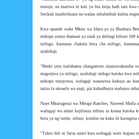
mmoja, na maziwa ni kati ya lita moja hadi tatu kwa s
Serikali inashirikiana na wadau mbalimbali kuleta mapin
Kwa upande wake Mkuu wa Idara ya ya Biashara Benk
mikopo yenye thamani ya zaidi ya shilingi bilioni 10
mifugo, kununua chakula bora cha mifugo, kununua
uzalishaji.
“Benki yetu inafahamu changamoto zinazowakumba waf
magonjwa ya mifugo, uzalishaji mdogo kutoka kwa mif
mikopo tunayotoa, wafugaji wanaweza kukuza au kun
tatizo la ukosefu wa maji, pia kuhudhuria mafunzo mba
Naye Mkurugenzi wa Mbogo Ranches, Naweed Mulla al
wafugaji wa ndani kujifunza mbinu za kisasa kutoka 
bora ya ng’ombe, mbuzi, kondoo na kuku ili kuongeza u
“Tukio hili ni fursa nzuri kwa wafugaji wetu kupata m