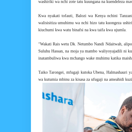
washiriki wa nchi zote tatu kuungana na kuendeleza maw
Kwa nyakati tofauti, Balozi wa Kenya nchini Tanza
walisisitiza umuhimu wa nchi hizo tatu kuongeza ushir
kiuchumi kwa watu binafsi na kwa taifa kwa ujumla.
“Wakati Rais wetu Dk. Netumbo Nandi Ndaitwah, alipot
Suluhu Hassan, na moja ya mambo waliyoyajadili ni kuk
inatambuliwa kwa mchango wake muhimu katika maisha y
Taiko Tarongei, mfugaji kutoka Ubena, Halmashauri y
wa kutumia mbinu za kisasa za ufugaji na ameahidi kuzit