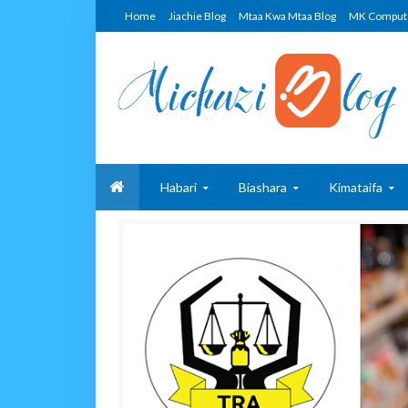
Home
Jiachie Blog
Mtaa Kwa Mtaa Blog
MK Comput
Habari
Biashara
Kimataifa