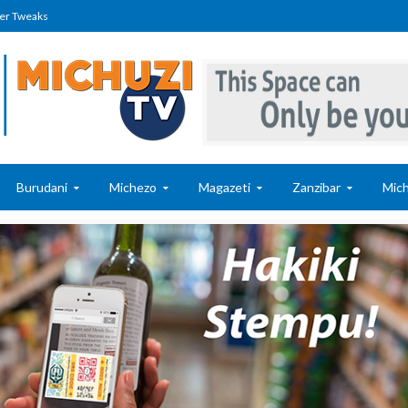
er Tweaks
Burudani
Michezo
Magazeti
Zanzibar
Mich