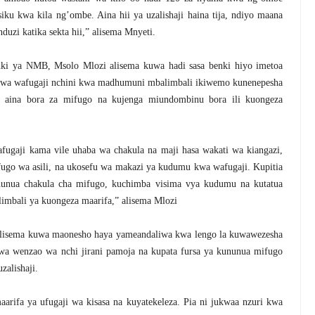
iku kwa kila ng’ombe. Aina hii ya uzalishaji haina tija, ndiyo maana
duzi katika sekta hii,” alisema Mnyeti.
i ya NMB, Msolo Mlozi alisema kuwa hadi sasa benki hiyo imetoa
0 kwa wafugaji nchini kwa madhumuni mbalimbali ikiwemo kunenepesha
 aina bora za mifugo na kujenga miundombinu bora ili kuongeza
ugaji kama vile uhaba wa chakula na maji hasa wakati wa kiangazi,
ugo wa asili, na ukosefu wa makazi ya kudumu kwa wafugaji. Kupitia
unua chakula cha mifugo, kuchimba visima vya kudumu na kutatua
limbali ya kuongeza maarifa,” alisema Mlozi
isema kuwa maonesho haya yameandaliwa kwa lengo la kuwawezesha
kwa wenzao wa nchi jirani pamoja na kupata fursa ya kununua mifugo
zalishaji.
aarifa ya ufugaji wa kisasa na kuyatekeleza. Pia ni jukwaa nzuri kwa