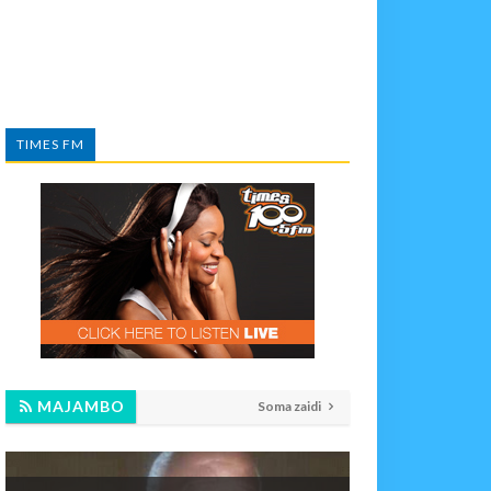
TIMES FM
MAJAMBO
Soma zaidi