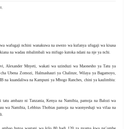
I,
wa wafugaji nchini wanakuwa na uwezo wa kufanya ufugaji wa kisasa
ikiana na wadau mbalimbali wa mifugo kutoka ndani na nje ya nchi.
i, Alexander Mnyeti, wakati wa uzinduzi wa Maonesho ya Tatu ya
ji cha Ubena Zomozi, Halmashauri ya Chalinze, Wilaya ya Bagamoyo,
B na kuandaliwa na Kampuni ya Mbogo Ranches, chini ya kaulimbiu:
i tatu ambazo ni Tanzania, Kenya na Namibia, pamoja na Balozi wa
uu wa Namibia, Lebbius Thobias pamoja na waonyeshaji wa vifaa na
i.
li, ambao hutoa wastani wa kilo 80 hadi 120 za nyama kwa ng’ombe