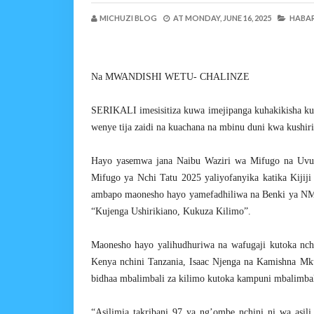
MICHUZI BLOG
AT
MONDAY, JUNE 16, 2025
HABAR
Na MWANDISHI WETU- CHALINZE
SERIKALI imesisitiza kuwa imejipanga kuhakikisha ku
wenye tija zaidi na kuachana na mbinu duni kwa kushir
Hayo yasemwa jana Naibu Waziri wa Mifugo na Uvuv
Mifugo ya Nchi Tatu 2025 yaliyofanyika katika Kiji
ambapo maonesho hayo yamefadhiliwa na Benki ya NM
“Kujenga Ushirikiano, Kukuza Kilimo”.
Maonesho hayo yalihudhuriwa na wafugaji kutoka nch
Kenya nchini Tanzania, Isaac Njenga na Kamishna Mk
bidhaa mbalimbali za kilimo kutoka kampuni mbalimbal
“Asilimia takribani 97 ya ng’ombe nchini ni wa asi