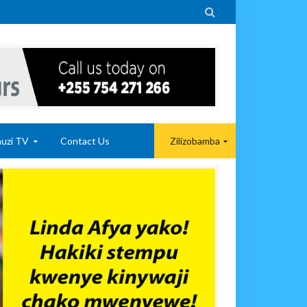

uzi TV
Contact Us
Zilizobamba