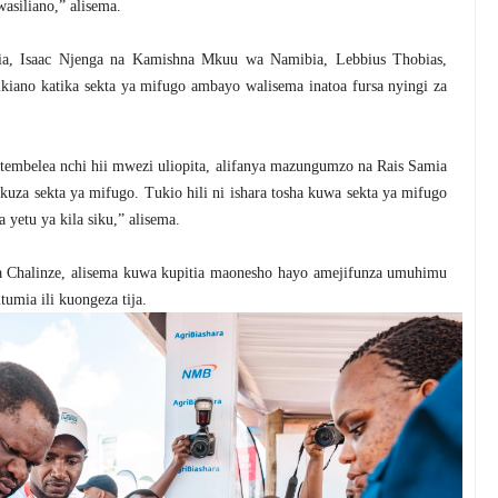
asiliano,” alisema.
nia, Isaac Njenga na Kamishna Mkuu wa Namibia, Lebbius Thobias,
ikiano katika sekta ya mifugo ambayo walisema inatoa fursa nyingi za
embelea nchi hii mwezi uliopita, alifanya mazungumzo na Rais Samia
uza sekta ya mifugo. Tukio hili ni ishara tosha kuwa sekta ya mifugo
etu ya kila siku,” alisema.
a Chalinze, alisema kuwa kupitia maonesho hayo amejifunza umuhimu
umia ili kuongeza tija.