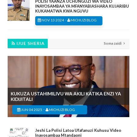
POLISI YAANZA UCHUNGUZI WA VIDEO
INAYOSAMBAA YA MFANYABIASHARA KUJARIBU
KUKAMATWA KWA NGUVU
-
NOV 13 2024
MICHUZI BLOG
IJUE SHERIA
Soma zaidi
KUKUZA USTAHIMILIVU WA AKILI KATIKA ENZI YA
KIDIJITALI
-
JUN 04 2025
MICHUZI BLOG
Jeshi La Polisi Latoa Ufafanuzi Kuhusu Video
Inayosambaa Mtandaoni