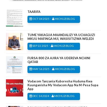
TAARIFA
-
OCT 04 2025
MICHUZI BLOG
TUME YAKAGUA MAANDALIZI YA UCHAGUZI
MKUU MAFINGA MJI, WASISITIZWA WELEDI
-
SEP 22 2025
MICHUZI BLOG
FURSA 800 ZA AJIRA YA UDEREVA NCHINI
QATAR
-
MAY 16 2025
MICHUZI BLOG
Vodacom Tanzania Kuboresha Huduma Kwa
Kuunganisha My Vodacom App Na M-Pesa Supa
App
-
DEC 14 2024
MICHUZI BLOG