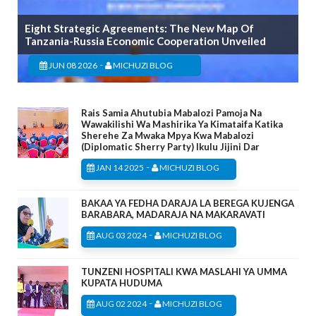
Eight Strategic Agreements: The New Map Of
Tanzania-Russia Economic Cooperation Unveiled
-
JUN 08 2026
MICHUZI BLOG
Rais Samia Ahutubia Mabalozi Pamoja Na
Wawakilishi Wa Mashirika Ya Kimataifa Katika
Sherehe Za Mwaka Mpya Kwa Mabalozi
(Diplomatic Sherry Party) Ikulu Jijini Dar
-
JAN 14 2025
MICHUZI BLOG
BAKAA YA FEDHA DARAJA LA BEREGA KUJENGA
BARABARA, MADARAJA NA MAKARAVATI
-
AUG 03 2024
MICHUZI BLOG
TUNZENI HOSPITALI KWA MASLAHI YA UMMA
KUPATA HUDUMA
-
AUG 02 2024
MICHUZI BLOG