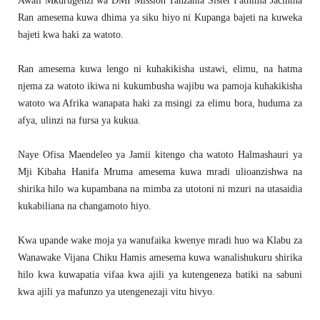
Awali Mkurugenzi wa DMI Mission Tanzania Sister Fathima Jacintha
Ran amesema kuwa dhima ya siku hiyo ni Kupanga bajeti na kuweka
bajeti kwa haki za watoto.
Ran amesema kuwa lengo ni kuhakikisha ustawi, elimu, na hatma
njema za watoto ikiwa ni kukumbusha wajibu wa pamoja kuhakikisha
watoto wa Afrika wanapata haki za msingi za elimu bora, huduma za
afya, ulinzi na fursa ya kukua.
Naye Ofisa Maendeleo ya Jamii kitengo cha watoto Halmashauri ya
Mji Kibaha Hanifa Mruma amesema kuwa mradi ulioanzishwa na
shirika hilo wa kupambana na mimba za utotoni ni mzuri na utasaidia
kukabiliana na changamoto hiyo.
Kwa upande wake moja ya wanufaika kwenye mradi huo wa Klabu za
Wanawake Vijana Chiku Hamis amesema kuwa wanalishukuru shirika
hilo kwa kuwapatia vifaa kwa ajili ya kutengeneza batiki na sabuni
kwa ajili ya mafunzo ya utengenezaji vitu hivyo.