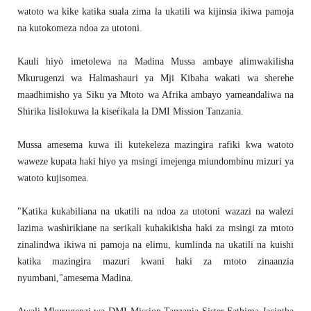
watoto wa kike katika suala zima la ukatili wa kijinsia ikiwa pamoja
na kutokomeza ndoa za utotoni.
Kauli hiyò imetolewa na Madina Mussa ambaye alimwakilisha
Mkurugenzi wa Halmashauri ya Mji Kibaha wakati wa sherehe
maadhimisho ya Siku ya Mtoto wa Afrika ambayo yameandaliwa na
Shirika lisilokuwa la kiseŕikala la DMI Mission Tanzania.
Mussa amesema kuwa ili kutekeleza mazingira rafiki kwa watoto
waweze kupata haki hiyo ya msingi imejenga miundombinu mizuri ya
watoto kujisomea.
"Katika kukabiliana na ukatili na ndoa za utotoni wazazi na walezi
lazima washirikiane na serikali kuhakikisha haki za msingi za mtoto
zinalindwa ikiwa ni pamoja na elimu, kumlinda na ukatili na kuishi
katika mazingira mazuri kwani haki za mtoto zinaanzia
nyumbani,"amesema Madina.