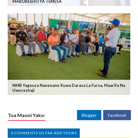
MABORESHO YA TEMESA
NMB Yageuza Nanenane Kuwa Darasa La Fursa, Maarifa Na
Uwezeshaji
Toa Maoni Yako:
Blogger
Facebook
0 COMMENTS SO FAR,ADD YOURS