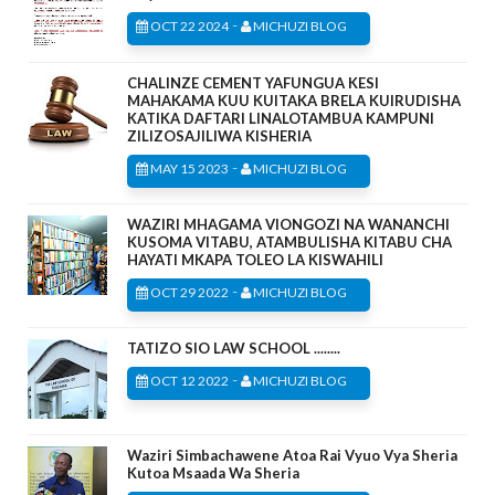
-
OCT 22 2024
MICHUZI BLOG
CHALINZE CEMENT YAFUNGUA KESI
MAHAKAMA KUU KUITAKA BRELA KUIRUDISHA
KATIKA DAFTARI LINALOTAMBUA KAMPUNI
ZILIZOSAJILIWA KISHERIA
-
MAY 15 2023
MICHUZI BLOG
WAZIRI MHAGAMA VIONGOZI NA WANANCHI
KUSOMA VITABU, ATAMBULISHA KITABU CHA
HAYATI MKAPA TOLEO LA KISWAHILI
-
OCT 29 2022
MICHUZI BLOG
TATIZO SIO LAW SCHOOL ........
-
OCT 12 2022
MICHUZI BLOG
Waziri Simbachawene Atoa Rai Vyuo Vya Sheria
Kutoa Msaada Wa Sheria