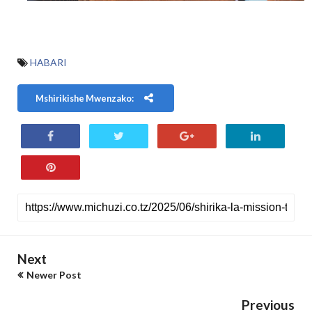
HABARI
Mshirikishe Mwenzako:
Next
Newer Post
Previous