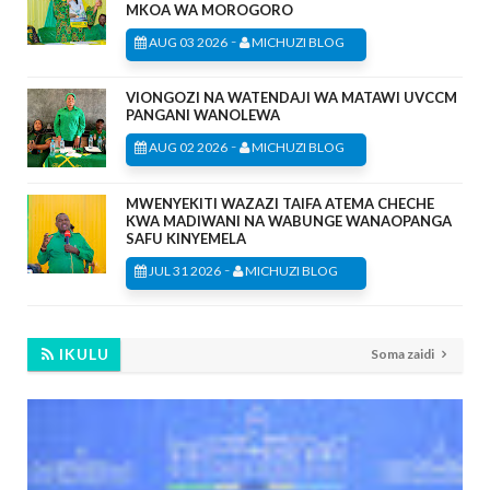
MKOA WA MOROGORO
-
AUG 03 2026
MICHUZI BLOG
VIONGOZI NA WATENDAJI WA MATAWI UVCCM
PANGANI WANOLEWA
-
AUG 02 2026
MICHUZI BLOG
MWENYEKITI WAZAZI TAIFA ATEMA CHECHE
KWA MADIWANI NA WABUNGE WANAOPANGA
SAFU KINYEMELA
-
JUL 31 2026
MICHUZI BLOG
IKULU
Soma zaidi