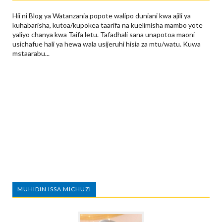
Hii ni Blog ya Watanzania popote walipo duniani kwa ajili ya
kuhabarisha, kutoa/kupokea taarifa na kuelimisha mambo yote
yaliyo chanya kwa Taifa letu. Tafadhali sana unapotoa maoni
usichafue hali ya hewa wala usijeruhi hisia za mtu/watu. Kuwa
mstaarabu...
MUHIDIN ISSA MICHUZI