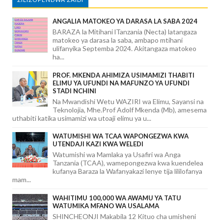
ANGALIA MATOKEO YA DARASA LA SABA 2024
BARAZA la Mitihani lTanzania (Necta) latangaza
matokeo ya darasa la saba, ambapo mtihani
ulifanyika Septemba 2024. Akitangaza matokeo
ha...
PROF. MKENDA AHIMIZA USIMAMIZI THABITI
ELIMU YA UFUNDI NA MAFUNZO YA UFUNDI
STADI NCHINI
Na Mwandishi Wetu WAZIRI wa Elimu, Sayansi na
Teknolojia, Mhe.Prof Adolf Mkenda (Mb), amesema
uthabiti katika usimamizi wa utoaji elimu ya u...
WATUMISHI WA TCAA WAPONGEZWA KWA
UTENDAJI KAZI KWA WELEDI
Watumishi wa Mamlaka ya Usafiri wa Anga
Tanzania (TCAA), wamepongezwa kwa kuendelea
kufanya Baraza la Wafanyakazi lenye tija lililofanya
mam...
WAHITIMU 100,000 WA AWAMU YA TATU
WATUMIKA MFANO WA USALAMA
SHINCHEONJI Makabila 12 Kituo cha umisheni