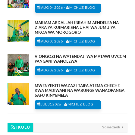
-
AUG 04 2026
MICHUZI BLOG
MARIAM ABDALLAH IBRAHIM AENDELEA NA
ZIARA YA KUIMARISHA UHAI WA JUMUIYA
MKOA WA MOROGORO
-
AUG 03 2026
MICHUZI BLOG
VIONGOZI NA WATENDAJI WA MATAWI UVCCM
PANGANI WANOLEWA
-
AUG 02 2026
MICHUZI BLOG
MWENYEKITI WAZAZI TAIFA ATEMA CHECHE
KWA MADIWANI NA WABUNGE WANAOPANGA
SAFU KINYEMELA
-
JUL 31 2026
MICHUZI BLOG
IKULU
Soma zaidi