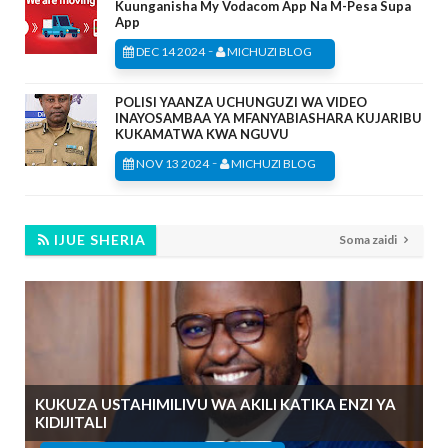
Kuunganisha My Vodacom App Na M-Pesa Supa
App
-
DEC 14 2024
MICHUZI BLOG
POLISI YAANZA UCHUNGUZI WA VIDEO
INAYOSAMBAA YA MFANYABIASHARA KUJARIBU
KUKAMATWA KWA NGUVU
-
NOV 13 2024
MICHUZI BLOG
IJUE SHERIA
Soma zaidi
KUKUZA USTAHIMILIVU WA AKILI KATIKA ENZI YA
KIDIJITALI