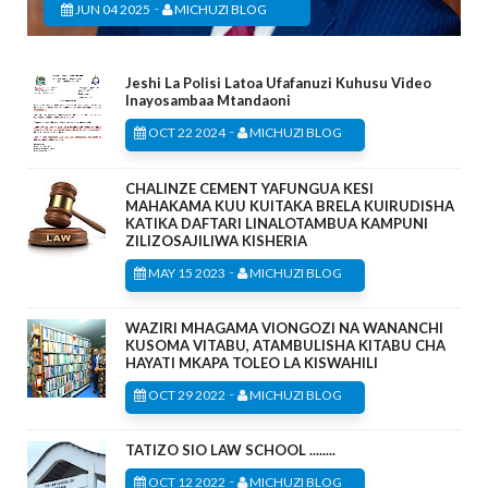
-
JUN 04 2025
MICHUZI BLOG
Jeshi La Polisi Latoa Ufafanuzi Kuhusu Video
Inayosambaa Mtandaoni
-
OCT 22 2024
MICHUZI BLOG
CHALINZE CEMENT YAFUNGUA KESI
MAHAKAMA KUU KUITAKA BRELA KUIRUDISHA
KATIKA DAFTARI LINALOTAMBUA KAMPUNI
ZILIZOSAJILIWA KISHERIA
-
MAY 15 2023
MICHUZI BLOG
WAZIRI MHAGAMA VIONGOZI NA WANANCHI
KUSOMA VITABU, ATAMBULISHA KITABU CHA
HAYATI MKAPA TOLEO LA KISWAHILI
-
OCT 29 2022
MICHUZI BLOG
TATIZO SIO LAW SCHOOL ........
-
OCT 12 2022
MICHUZI BLOG