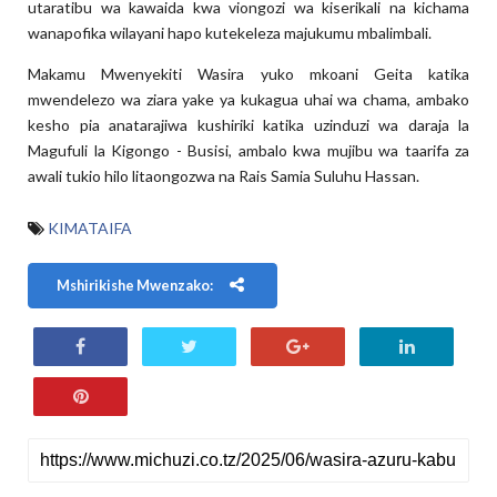
utaratibu wa kawaida kwa viongozi wa kiserikali na kichama
wanapofika wilayani hapo kutekeleza majukumu mbalimbali.
Makamu Mwenyekiti Wasira yuko mkoani Geita katika
mwendelezo wa ziara yake ya kukagua uhai wa chama, ambako
kesho pia anatarajiwa kushiriki katika uzinduzi wa daraja la
Magufuli la Kigongo - Busisi, ambalo kwa mujibu wa taarifa za
awali tukio hilo litaongozwa na Rais Samia Suluhu Hassan.
KIMATAIFA
Mshirikishe Mwenzako: