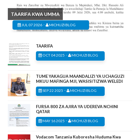
TAARIFA KWA UMMA
-
JUL 07 2026
MICHUZI BLOG
TAARIFA
-
OCT 04 2025
MICHUZI BLOG
TUME YAKAGUA MAANDALIZI YA UCHAGUZI
MKUU MAFINGA MJI, WASISITIZWA WELEDI
-
SEP 22 2025
MICHUZI BLOG
FURSA 800 ZA AJIRA YA UDEREVA NCHINI
QATAR
-
MAY 16 2025
MICHUZI BLOG
Vodacom Tanzania Kuboresha Huduma Kwa