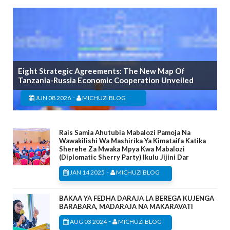
Eight Strategic Agreements: The New Map Of
Tanzania-Russia Economic Cooperation Unveiled
-
JUN 08 2026
MICHUZI BLOG
Rais Samia Ahutubia Mabalozi Pamoja Na
Wawakilishi Wa Mashirika Ya Kimataifa Katika
Sherehe Za Mwaka Mpya Kwa Mabalozi
(Diplomatic Sherry Party) Ikulu Jijini Dar
-
JAN 14 2025
MICHUZI BLOG
BAKAA YA FEDHA DARAJA LA BEREGA KUJENGA
BARABARA, MADARAJA NA MAKARAVATI
-
AUG 03 2024
MICHUZI BLOG