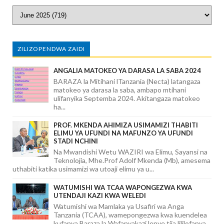
ZILIZOPENDWA ZAIDI
ANGALIA MATOKEO YA DARASA LA SABA 2024
BARAZA la Mitihani lTanzania (Necta) latangaza
matokeo ya darasa la saba, ambapo mtihani
ulifanyika Septemba 2024. Akitangaza matokeo
ha...
PROF. MKENDA AHIMIZA USIMAMIZI THABITI
ELIMU YA UFUNDI NA MAFUNZO YA UFUNDI
STADI NCHINI
Na Mwandishi Wetu WAZIRI wa Elimu, Sayansi na
Teknolojia, Mhe.Prof Adolf Mkenda (Mb), amesema
uthabiti katika usimamizi wa utoaji elimu ya u...
WATUMISHI WA TCAA WAPONGEZWA KWA
UTENDAJI KAZI KWA WELEDI
Watumishi wa Mamlaka ya Usafiri wa Anga
Tanzania (TCAA), wamepongezwa kwa kuendelea
kufanya Baraza la Wafanyakazi lenye tija lililofanya