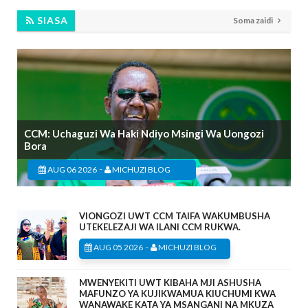
SIASA
Soma zaidi
CCM: Uchaguzi Wa Haki Ndiyo Msingi Wa Uongozi
Bora
-
AUG 06 2026
MICHUZI BLOG
VIONGOZI UWT CCM TAIFA WAKUMBUSHA
UTEKELEZAJI WA ILANI CCM RUKWA.
-
AUG 05 2026
MICHUZI BLOG
MWENYEKITI UWT KIBAHA MJI ASHUSHA
MAFUNZO YA KUJIKWAMUA KIUCHUMI KWA
WANAWAKE KATA YA MSANGANI NA MKUZA