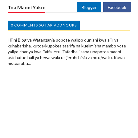
Toa Maoni Yako:
Blogger
Facebook
0 COMMENTS SO FAR,ADD YOURS
Hii ni Blog ya Watanzania popote walipo duniani kwa ajili ya
kuhabarisha, kutoa/kupokea taarifa na kuelimisha mambo yote
yaliyo chanya kwa Taifa letu. Tafadhali sana unapotoa maoni
usichafue hali ya hewa wala usijeruhi hisia za mtu/watu. Kuwa
mstaarabu...