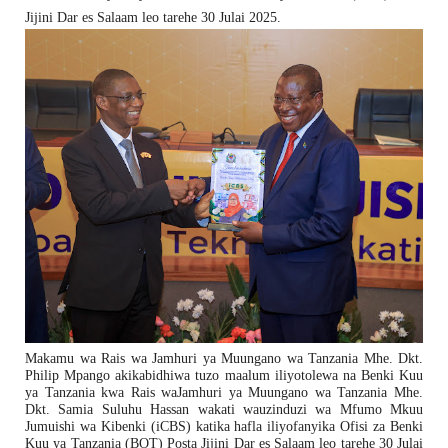
Jijini Dar es Salaam leo tarehe 30 Julai 2025.
Makamu wa Rais wa Jamhuri ya Muungano wa Tanzania Mhe. Dkt.
Philip Mpango akikabidhiwa tuzo maalum iliyotolewa na Benki Kuu
ya Tanzania kwa Rais waJamhuri ya Muungano wa Tanzania Mhe.
Dkt. Samia Suluhu Hassan wakati wauzinduzi wa Mfumo Mkuu
Jumuishi wa Kibenki (iCBS) katika hafla iliyofanyika Ofisi za Benki
Kuu ya Tanzania (BOT) Posta Jijini Dar es Salaam leo tarehe 30 Julai