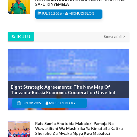
SAFU KINYEMELA
-
JUL 31 2026
MICHUZI BLOG
IKULU
Soma zaidi
Eight Strategic Agreements: The New Map Of
Tanzania-Russia Economic Cooperation Unveiled
-
JUN 08 2026
MICHUZI BLOG
Rais Samia Ahutubia Mabalozi Pamoja Na
Wawakilishi Wa Mashirika Ya Kimataifa Katika
Sherehe Za Mwaka Mpya Kwa Mabalozi