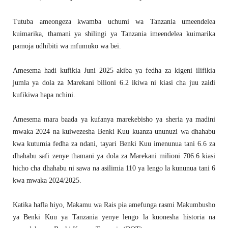
Tutuba ameongeza kwamba uchumi wa Tanzania umeendelea
kuimarika, thamani ya shilingi ya Tanzania imeendelea kuimarika
pamoja udhibiti wa mfumuko wa bei.
Amesema hadi kufikia Juni 2025 akiba ya fedha za kigeni ilifikia
jumla ya dola za Marekani bilioni 6.2 ikiwa ni kiasi cha juu zaidi
kufikiwa hapa nchini.
Amesema mara baada ya kufanya marekebisho ya sheria ya madini
mwaka 2024 na kuiwezesha Benki Kuu kuanza ununuzi wa dhahabu
kwa kutumia fedha za ndani, tayari Benki Kuu imenunua tani 6.6 za
dhahabu safi zenye thamani ya dola za Marekani milioni 706.6 kiasi
hicho cha dhahabu ni sawa na asilimia 110 ya lengo la kununua tani 6
kwa mwaka 2024/2025.
Katika hafla hiyo, Makamu wa Rais pia amefunga rasmi Makumbusho
ya Benki Kuu ya Tanzania yenye lengo la kuonesha historia na