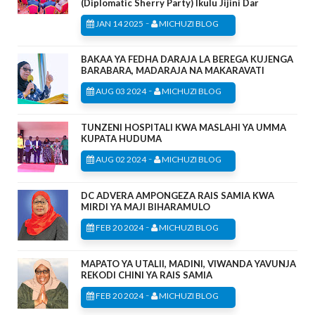
(Diplomatic Sherry Party) Ikulu Jijini Dar
-
JAN 14 2025
MICHUZI BLOG
BAKAA YA FEDHA DARAJA LA BEREGA KUJENGA
BARABARA, MADARAJA NA MAKARAVATI
-
AUG 03 2024
MICHUZI BLOG
TUNZENI HOSPITALI KWA MASLAHI YA UMMA
KUPATA HUDUMA
-
AUG 02 2024
MICHUZI BLOG
DC ADVERA AMPONGEZA RAIS SAMIA KWA
MIRDI YA MAJI BIHARAMULO
-
FEB 20 2024
MICHUZI BLOG
MAPATO YA UTALII, MADINI, VIWANDA YAVUNJA
REKODI CHINI YA RAIS SAMIA
-
FEB 20 2024
MICHUZI BLOG