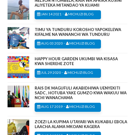
NELSON NTOMBELA; RAIA WA AFRIKA KUSINI
ALIYETEKA MITANDAO YA KIJAMII
-
JAN 14 2021
MICHUZI BLOG
TIMU YA TUNDURU KOROSHO YAPOKELEWA
KIFALME NA WANANCHI WA TUNDURU
-
AUG 03 2020
MICHUZI BLOG
HAPPY HOUR GARDEN UKUMBI WA KISASA
KWA SHEREHE ZOTE
-
JUL 29 2020
MICHUZI BLOG
RAIS DK MAGUFULI AKABIDHIWA UENYEKITI
SADC , HOTUBA YAKE GUMZO KWA WAKUU WA
NCHI WANACHAMA
-
AUG 17 2019
MICHUZI BLOG
ZOEZI LA KUPIMA UTAYARI WA KUKABILI EBOLA
LAACHA ALAMA MKOANI KAGERA
-