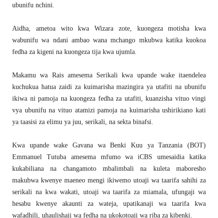
ubunifu nchini.
Aidha, ametoa wito kwa Wizara zote, kuongeza motisha kwa
wabunifu wa ndani ambao wana mchango mkubwa katika kuokoa
fedha za kigeni na kuongeza tija kwa ujumla.
Makamu wa Rais amesema Serikali kwa upande wake itaendelea
kuchukua hatua zaidi za kuimarisha mazingira ya utafiti na ubunifu
ikiwa ni pamoja na kuongeza fedha za utafiti, kuanzisha vituo vingi
vya ubunifu na vituo atamizi pamoja na kuimarisha ushirikiano kati
ya taasisi za elimu ya juu, serikali, na sekta binafsi.
Kwa upande wake Gavana wa Benki Kuu ya Tanzania (BOT)
Emmanuel Tutuba amesema mfumo wa iCBS umesaidia katika
kukabiliana na changamoto mbalimbali na kuleta maboresho
makubwa kwenye maeneo mengi ikiwemo utoaji wa taarifa sahihi za
serikali na kwa wakati, utoaji wa taarifa za miamala, ufungaji wa
hesabu kwenye akaunti za wateja, upatikanaji wa taarifa kwa
wafadhili, uhaulishaji wa fedha na ukokotoaji wa riba za kibenki.