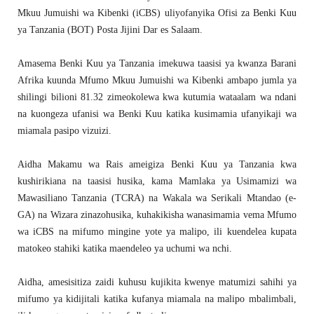
Mkuu Jumuishi wa Kibenki (iCBS) uliyofanyika Ofisi za Benki Kuu
ya Tanzania (BOT) Posta Jijini Dar es Salaam.
Amasema Benki Kuu ya Tanzania imekuwa taasisi ya kwanza Barani
Afrika kuunda Mfumo Mkuu Jumuishi wa Kibenki ambapo jumla ya
shilingi bilioni 81.32 zimeokolewa kwa kutumia wataalam wa ndani
na kuongeza ufanisi wa Benki Kuu katika kusimamia ufanyikaji wa
miamala pasipo vizuizi.
Aidha Makamu wa Rais ameigiza Benki Kuu ya Tanzania kwa
kushirikiana na taasisi husika, kama Mamlaka ya Usimamizi wa
Mawasiliano Tanzania (TCRA) na Wakala wa Serikali Mtandao (e-
GA) na Wizara zinazohusika, kuhakikisha wanasimamia vema Mfumo
wa iCBS na mifumo mingine yote ya malipo, ili kuendelea kupata
matokeo stahiki katika maendeleo ya uchumi wa nchi.
Aidha, amesisitiza zaidi kuhusu kujikita kwenye matumizi sahihi ya
mifumo ya kidijitali katika kufanya miamala na malipo mbalimbali,