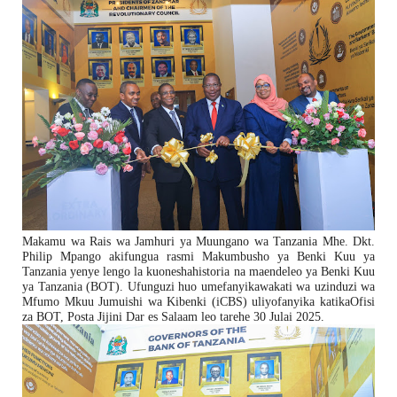
Makamu wa Rais wa Jamhuri ya Muungano wa Tanzania Mhe. Dkt.
Philip Mpango akifungua rasmi Makumbusho ya Benki Kuu ya
Tanzania yenye lengo la kuoneshahistoria na maendeleo ya Benki Kuu
ya Tanzania (BOT). Ufunguzi huo umefanyikawakati wa uzinduzi wa
Mfumo Mkuu Jumuishi wa Kibenki (iCBS) uliyofanyika katikaOfisi
za BOT, Posta Jijini Dar es Salaam leo tarehe 30 Julai 2025.