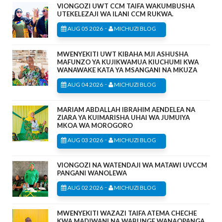
VIONGOZI UWT CCM TAIFA WAKUMBUSHA
UTEKELEZAJI WA ILANI CCM RUKWA.
-
AUG 05 2026
MICHUZI BLOG
MWENYEKITI UWT KIBAHA MJI ASHUSHA
MAFUNZO YA KUJIKWAMUA KIUCHUMI KWA
WANAWAKE KATA YA MSANGANI NA MKUZA
-
AUG 04 2026
MICHUZI BLOG
MARIAM ABDALLAH IBRAHIM AENDELEA NA
ZIARA YA KUIMARISHA UHAI WA JUMUIYA
MKOA WA MOROGORO
-
AUG 03 2026
MICHUZI BLOG
VIONGOZI NA WATENDAJI WA MATAWI UVCCM
PANGANI WANOLEWA
-
AUG 02 2026
MICHUZI BLOG
MWENYEKITI WAZAZI TAIFA ATEMA CHECHE
KWA MADIWANI NA WABUNGE WANAOPANGA