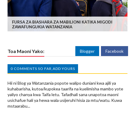
FURSA ZA BIASHARA ZA MABILIONI KATIKA MIGODI
ZAWAFUNGUKIA WATANZANIA
Toa Maoni Yako:
Blogger
Facebook
0 COMMENTS SO FAR,ADD YOURS
Hii ni Blog ya Watanzania popote walipo duniani kwa ajili ya
kuhabarisha, kutoa/kupokea taarifa na kuelimisha mambo yote
yaliyo chanya kwa Taifa letu. Tafadhali sana unapotoa maoni
usichafue hali ya hewa wala usijeruhi hisia za mtu/watu. Kuwa
mstaarabu...