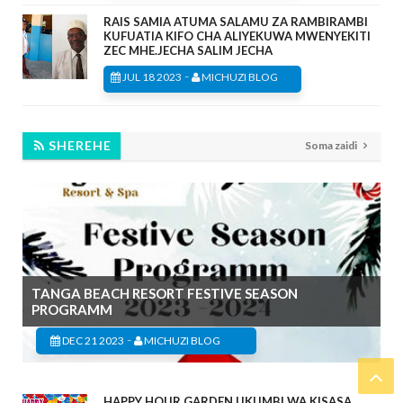
RAIS SAMIA ATUMA SALAMU ZA RAMBIRAMBI
KUFUATIA KIFO CHA ALIYEKUWA MWENYEKITI
ZEC MHE.JECHA SALIM JECHA
-
JUL 18 2023
MICHUZI BLOG
SHEREHE
Soma zaidi
TANGA BEACH RESORT FESTIVE SEASON
PROGRAMM
-
DEC 21 2023
MICHUZI BLOG
HAPPY HOUR GARDEN UKUMBI WA KISASA