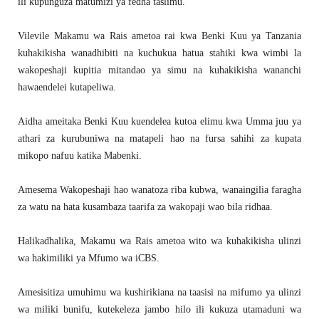
ili kupunguza matumizi ya fedha taslimu.
Vilevile Makamu wa Rais ametoa rai kwa Benki Kuu ya Tanzania
kuhakikisha wanadhibiti na kuchukua hatua stahiki kwa wimbi la
wakopeshaji kupitia mitandao ya simu na kuhakikisha wananchi
hawaendelei kutapeliwa.
Aidha ameitaka Benki Kuu kuendelea kutoa elimu kwa Umma juu ya
athari za kurubuniwa na matapeli hao na fursa sahihi za kupata
mikopo nafuu katika Mabenki.
Amesema Wakopeshaji hao wanatoza riba kubwa, wanaingilia faragha
za watu na hata kusambaza taarifa za wakopaji wao bila ridhaa.
Halikadhalika, Makamu wa Rais ametoa wito wa kuhakikisha ulinzi
wa hakimiliki ya Mfumo wa iCBS.
Amesisitiza umuhimu wa kushirikiana na taasisi na mifumo ya ulinzi
wa miliki bunifu, kutekeleza jambo hilo ili kukuza utamaduni wa