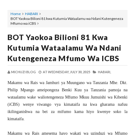
Home
HABARI
BOT Yaokoa Bilioni 81 kwa Kutumia Wataalamu wa Ndani Kutengeneza
Mfumo wa iCBS
BOT Yaokoa Bilioni 81 Kwa
Kutumia Wataalamu Wa Ndani
Kutengeneza Mfumo Wa ICBS
MICHUZI BLOG
AT
WEDNESDAY, JULY 30, 2025
HABARI,
Makamu wa Rais wa Jamhuri ya Muungano wa Tanzania Mhe. Dkt.
Philip Mpango ameipongeza Benki Kuu ya Tanzania pamoja na
wataalamu wake waliotengeneza Mfumo Mkuu Jumuishi wa Kibenki
(iCBS) wenye viwango vya kimataifa na kwa gharama nafuu
ikilinganishwa na bei za mifumo kama hiyo kwenye soko la
kimataifa.
Makamu wa Rais amesema hayo wakati wa uzinduzi wa Mfumo