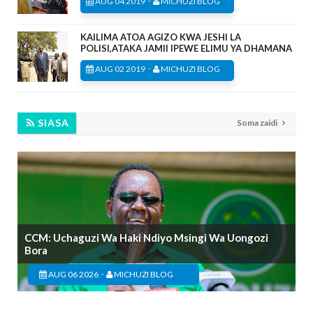
AUG 04 2019
MICHUZI BLOG
KAILIMA ATOA AGIZO KWA JESHI LA
POLISI,ATAKA JAMII IPEWE ELIMU YA DHAMANA
-
AUG 02 2019
MICHUZI BLOG
SIASA
Soma zaidi
CCM: Uchaguzi Wa Haki Ndiyo Msingi Wa Uongozi
Bora
-
AUG 06 2026
MICHUZI BLOG