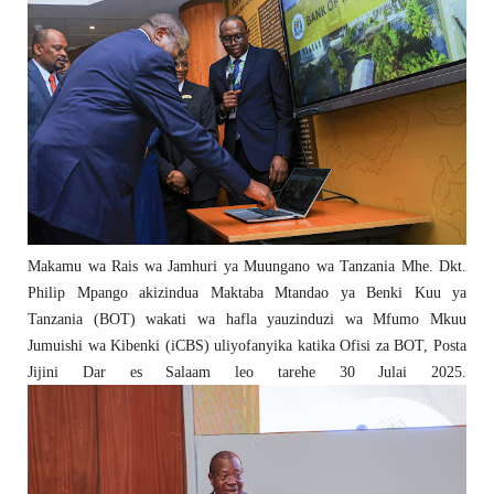
Makamu wa Rais wa Jamhuri ya Muungano wa Tanzania Mhe. Dkt.
Philip Mpango akizindua Maktaba Mtandao ya Benki Kuu ya
Tanzania (BOT) wakati wa hafla yauzinduzi wa Mfumo Mkuu
Jumuishi wa Kibenki (iCBS) uliyofanyika katika Ofisi za BOT, Posta
Jijini Dar es Salaam leo tarehe 30 Julai 2025.