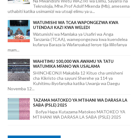
Na Mwandishi Wetu WAZIRI wa Elimu, Sayansi na
Teknolojia, Mhe.Prof Adolf Mkenda (Mb), amesema
uthabiti katika usimamizi wa utoaji elimu ya u...
WATUMISHI WA TCAA WAPONGEZWA KWA
UTENDAJI KAZI KWA WELEDI
Watumishi wa Mamlaka ya Usafiri wa Anga
Tanzania (TCAA), wamepongezwa kwa kuendelea
kufanya Baraza la Wafanyakazi lenye tija lililofanya
mam...
WAHITIMU 100,000 WA AWAMU YA TATU
WATUMIKA MFANO WA USALAMA
SHINCHEONJI Makabila 12 Kituo cha umisheni
cha Kikristo cha sayuni Sherehe ya 114 ya
Kuhitimu iliyofanyika katika Uwanja wa Daegu
Novemba 12...
TAZAMA MATOKEO YA MTIHANI WA DARASA LA
SABA (PSLE) 2025
Bofya Hapa Kutazama Matokeo MATOKEO YA
MTIHANI WA DARASA LA SABA (PSLE) 2025