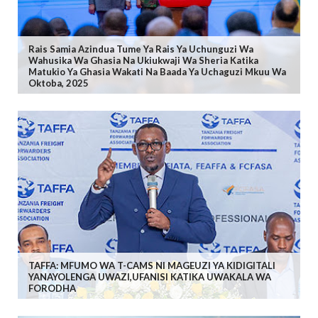
Rais Samia Azindua Tume Ya Rais Ya Uchunguzi Wa
Wahusika Wa Ghasia Na Ukiukwaji Wa Sheria Katika
Matukio Ya Ghasia Wakati Na Baada Ya Uchaguzi Mkuu Wa
Oktoba, 2025
TAFFA: MFUMO WA T-CAMS NI MAGEUZI YA KIDIGITALI
YANAYOLENGA UWAZI,UFANISI KATIKA UWAKALA WA
FORODHA