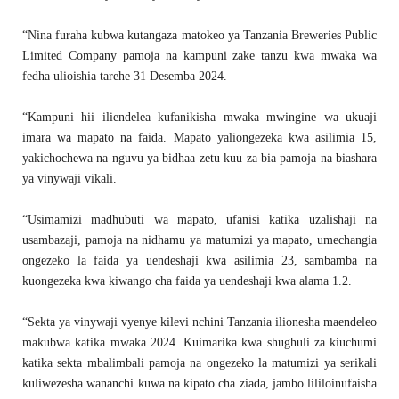
“Nina furaha kubwa kutangaza matokeo ya Tanzania Breweries Public
Limited Company pamoja na kampuni zake tanzu kwa mwaka wa
fedha ulioishia tarehe 31 Desemba 2024.
“Kampuni hii iliendelea kufanikisha mwaka mwingine wa ukuaji
imara wa mapato na faida. Mapato yaliongezeka kwa asilimia 15,
yakichochewa na nguvu ya bidhaa zetu kuu za bia pamoja na biashara
ya vinywaji vikali.
“Usimamizi madhubuti wa mapato, ufanisi katika uzalishaji na
usambazaji, pamoja na nidhamu ya matumizi ya mapato, umechangia
ongezeko la faida ya uendeshaji kwa asilimia 23, sambamba na
kuongezeka kwa kiwango cha faida ya uendeshaji kwa alama 1.2.
“Sekta ya vinywaji vyenye kilevi nchini Tanzania ilionesha maendeleo
makubwa katika mwaka 2024. Kuimarika kwa shughuli za kiuchumi
katika sekta mbalimbali pamoja na ongezeko la matumizi ya serikali
kuliwezesha wananchi kuwa na kipato cha ziada, jambo lililoinufaisha