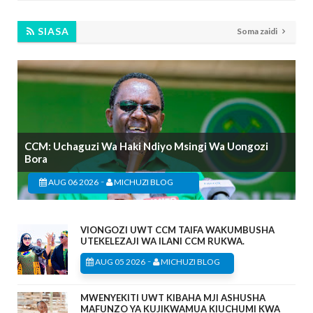
SIASA
Soma zaidi
CCM: Uchaguzi Wa Haki Ndiyo Msingi Wa Uongozi
Bora
-
AUG 06 2026
MICHUZI BLOG
VIONGOZI UWT CCM TAIFA WAKUMBUSHA
UTEKELEZAJI WA ILANI CCM RUKWA.
-
AUG 05 2026
MICHUZI BLOG
MWENYEKITI UWT KIBAHA MJI ASHUSHA
MAFUNZO YA KUJIKWAMUA KIUCHUMI KWA