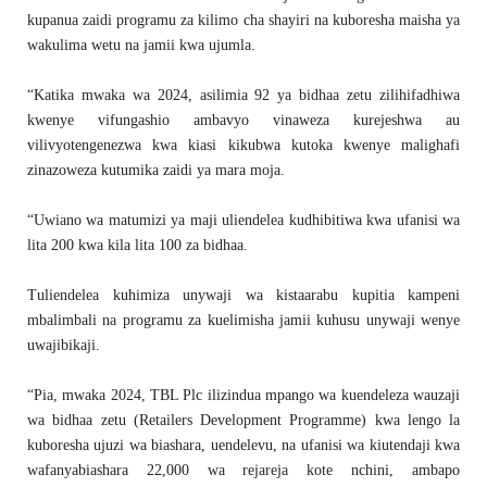
kupanua zaidi programu za kilimo cha shayiri na kuboresha maisha ya
wakulima wetu na jamii kwa ujumla.
“Katika mwaka wa 2024, asilimia 92 ya bidhaa zetu zilihifadhiwa
kwenye vifungashio ambavyo vinaweza kurejeshwa au
vilivyotengenezwa kwa kiasi kikubwa kutoka kwenye malighafi
zinazoweza kutumika zaidi ya mara moja.
“Uwiano wa matumizi ya maji uliendelea kudhibitiwa kwa ufanisi wa
lita 200 kwa kila lita 100 za bidhaa.
Tuliendelea kuhimiza unywaji wa kistaarabu kupitia kampeni
mbalimbali na programu za kuelimisha jamii kuhusu unywaji wenye
uwajibikaji.
“Pia, mwaka 2024, TBL Plc ilizindua mpango wa kuendeleza wauzaji
wa bidhaa zetu (Retailers Development Programme) kwa lengo la
kuboresha ujuzi wa biashara, uendelevu, na ufanisi wa kiutendaji kwa
wafanyabiashara 22,000 wa rejareja kote nchini, ambapo