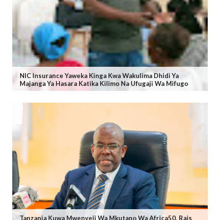
NIC Insurance Yaweka Kinga Kwa Wakulima Dhidi Ya
Majanga Ya Hasara Katika Kilimo Na Ufugaji Wa Mifugo
Tanzania Kuwa Mwenyeji Wa Mkutano Wa Africa50, Rais