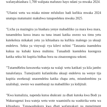
wafanyabiashara 1,700 walipata mafunzo hayo ndani ya mwaka 2024.
“Ufanisi wetu wa miaka minne mfululizo hadi kufikia mwaka 2024
unatupa matumaini makubwa tunapoelekea mwaka 2025.
“Licha ya mazingira ya biashara yenye mabadiliko ya mara kwa mara,
tunaendelea kuwa imara na tuna imani katika uwezo wa timu yetu
kutekeleza mikakati yetu ya kibiashara na kufikia malengo ya ukuaji
endelevu. Sekta ya vinywaji vya kilevi nchini “Tanzania inaendelea
kukua na kubaki kuwa muhimu. Tunaahidi kuendelea kuongoza
katika sekta hii kupitia bidhaa bora na zinazoongoza sokoni.
“Tutaend6elea kuwaweka wateja na walaji wetu katikati ya kila jambo
tunalofanya. Tumejizatiti kufanikisha ukuaji endelevu na wenye tija
kupitia uwekezaji unaoendelea katika chapa zetu, miundombinu ya
uzalishaji, uwezo wa usambazaji na mabadiliko ya kidijitali.
“Kwa kumalizia, napenda kutoa shukrani za dhati kutoka kwa Bodi ya
Wakurugenzi kwa wateja wetu wote waaminifu na washirika wetu wa
kibiashara. Tunawashukuru kwa dhati wafanyakazi na menejiment