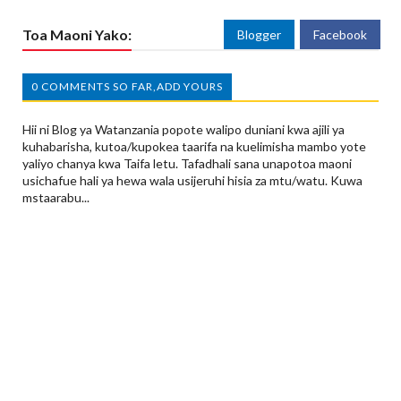
Toa Maoni Yako:
Blogger
Facebook
0 COMMENTS SO FAR,ADD YOURS
Hii ni Blog ya Watanzania popote walipo duniani kwa ajili ya
kuhabarisha, kutoa/kupokea taarifa na kuelimisha mambo yote
yaliyo chanya kwa Taifa letu. Tafadhali sana unapotoa maoni
usichafue hali ya hewa wala usijeruhi hisia za mtu/watu. Kuwa
mstaarabu...