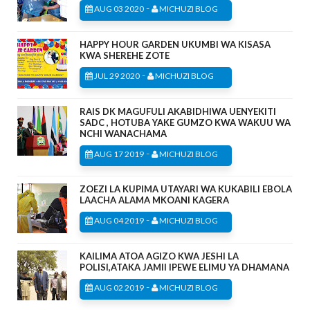
-
AUG 03 2020
MICHUZI BLOG
HAPPY HOUR GARDEN UKUMBI WA KISASA
KWA SHEREHE ZOTE
-
JUL 29 2020
MICHUZI BLOG
RAIS DK MAGUFULI AKABIDHIWA UENYEKITI
SADC , HOTUBA YAKE GUMZO KWA WAKUU WA
NCHI WANACHAMA
-
AUG 17 2019
MICHUZI BLOG
ZOEZI LA KUPIMA UTAYARI WA KUKABILI EBOLA
LAACHA ALAMA MKOANI KAGERA
-
AUG 04 2019
MICHUZI BLOG
KAILIMA ATOA AGIZO KWA JESHI LA
POLISI,ATAKA JAMII IPEWE ELIMU YA DHAMANA
-
AUG 02 2019
MICHUZI BLOG