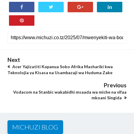
Next
Acer Yajizatiti Kupanua Soko Afrika Mashariki kwa
Teknolojia ya Kisasa na Usambazaji wa Huduma Zake
Previous
Vodacom na Stanbic wakabidhi msaada wa miche na vifaa
mkoani Singida
MICHUZI BLOG