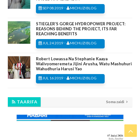
-
SEP 08 2019
MICHUZI BLOG
STIEGLER’S GORGE HYDROPOWER PROJECT:
REASONS BEHIND THE PROJECT, ITS FAR
REACHING BENEFITS
-
JUL 24 2019
MICHUZI BLOG
Robert Lowassa Na Stephanie Kaaya
Walivyomeremeta Jijini Arusha, Watu Mashuhuri
Wahudhuria Harusi Yao
-
JUL 16 2019
MICHUZI BLOG
TAARIFA
Soma zaidi