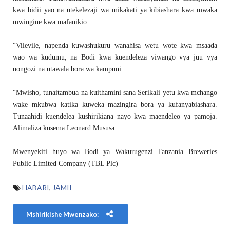
kwa bidii yao na utekelezaji wa mikakati ya kibiashara kwa mwaka
mwingine kwa mafanikio.
“Vilevile, napenda kuwashukuru wanahisa wetu wote kwa msaada
wao wa kudumu, na Bodi kwa kuendeleza viwango vya juu vya
uongozi na utawala bora wa kampuni.
“Mwisho, tunaitambua na kuithamini sana Serikali yetu kwa mchango
wake mkubwa katika kuweka mazingira bora ya kufanyabiashara.
Tunaahidi kuendelea kushirikiana nayo kwa maendeleo ya pamoja.
Alimaliza kusema Leonard Mususa
Mwenyekiti huyo wa Bodi ya Wakurugenzi Tanzania Breweries
Public Limited Company (TBL Plc)
HABARI
,
JAMII
Mshirikishe Mwenzako: