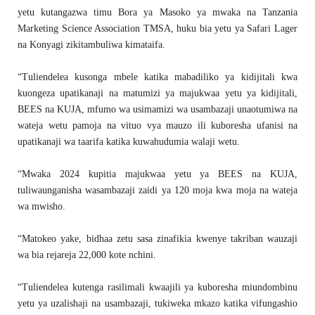
yetu kutangazwa timu Bora ya Masoko ya mwaka na Tanzania
Marketing Science Association TMSA, huku bia yetu ya Safari Lager
na Konyagi zikitambuliwa kimataifa.
“Tuliendelea kusonga mbele katika mabadiliko ya kidijitali kwa
kuongeza upatikanaji na matumizi ya majukwaa yetu ya kidijitali,
BEES na KUJA, mfumo wa usimamizi wa usambazaji unaotumiwa na
wateja wetu pamoja na vituo vya mauzo ili kuboresha ufanisi na
upatikanaji wa taarifa katika kuwahudumia walaji wetu.
“Mwaka 2024 kupitia majukwaa yetu ya BEES na KUJA,
tuliwaunganisha wasambazaji zaidi ya 120 moja kwa moja na wateja
wa mwisho.
“Matokeo yake, bidhaa zetu sasa zinafikia kwenye takriban wauzaji
wa bia rejareja 22,000 kote nchini.
“Tuliendelea kutenga rasilimali kwaajili ya kuboresha miundombinu
yetu ya uzalishaji na usambazaji, tukiweka mkazo katika vifungashio