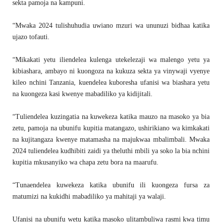
sekta pamoja na kampuni.
“Mwaka 2024 tulishuhudia uwiano mzuri wa ununuzi bidhaa katika
ujazo tofauti.
“Mikakati yetu iliendelea kulenga utekelezaji wa malengo yetu ya
kibiashara, ambayo ni kuongoza na kukuza sekta ya vinywaji vyenye
kileo nchini Tanzania, kuendelea kuboresha ufanisi wa biashara yetu
na kuongeza kasi kwenye mabadiliko ya kidijitali.
“Tuliendelea kuzingatia na kuwekeza katika mauzo na masoko ya bia
zetu, pamoja na ubunifu kupitia matangazo, ushirikiano wa kimkakati
na kujitangaza kwenye matamasha na majukwaa mbalimbali. Mwaka
2024 tuliendelea kudhibiti zaidi ya theluthi mbili ya soko la bia nchini
kupitia mkusanyiko wa chapa zetu bora na maarufu.
“Tunaendelea kuwekeza katika ubunifu ili kuongeza fursa za
matumizi na kukidhi mabadiliko ya mahitaji ya walaji.
Ufanisi na ubunifu wetu katika masoko ulitambuliwa rasmi kwa timu