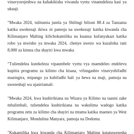
vinavyorejeshwa na kuhakikisha viwanda vyetu vinaendeleza kasi ya
ukuaji.
“Mwaka 2024, tulitumia jumla ya Shilingi bilioni 88.4 za Tanzania
katika uwekezaji ikiwa ni pamoja na uwekezaji katika kiwanda cha
Kilimanjaro Malting kilichokamilika na kuanza kufanyakazi katika
robo ya mwisho ya mwaka 2024, chenye uwezo wa kuzalisha tani
8,000 za kimea cha shayiri kwa mwaka.
“Tuliendelea kutekeleza vipaumbele vyetu vya maendeleo endelevu
kupitia programu za kilimo cha kisasa, vifungashio vinavyohifadhi
mazingira, mipango ya kuhifadhi hali ya hewa na maji, pamoja na
uwezeshaji wa ujasiriamali.
“Mwaka 2024, kwa kushirikiana na Wizara ya Kilimo na taasisi zake
mbalimbali, tuliendelea kushirikiana na wakulima wadogo katika
programu zetu za kilimo cha shayiri na mtama katika maeneo ya West
Kilimanjaro, Mondulina Manyara, pamoja na Dodoma.
“Kukamilika kwa kiwanda cha Kilimanjaro Malting kutatuwezesha