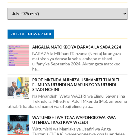
ZILIZOPENDWA ZAIDI
ANGALIA MATOKEO YA DARASA LA SABA 2024
BARAZA la Mitihani lTanzania (Necta) latangaza
matokeo ya darasa la saba, ambapo mtihani
ulifanyika Septemba 2024. Akitangaza matokeo
ha...
PROF. MKENDA AHIMIZA USIMAMIZI THABITI
ELIMU YA UFUNDI NA MAFUNZO YA UFUNDI
STADI NCHINI
Na Mwandishi Wetu WAZIRI wa Elimu, Sayansi na
Teknolojia, Mhe.Prof Adolf Mkenda (Mb), amesema
uthabiti katika usimamizi wa utoaji elimu ya u...
WATUMISHI WA TCAA WAPONGEZWA KWA
UTENDAJI KAZI KWA WELEDI
Watumishi wa Mamlaka ya Usafiri wa Anga
Tanzania (TCAA), wamepongezwa kwa kuendelea