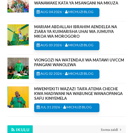
WANAWAKE KATA YA MSANGANI NA MKUZA
-
AUG 04 2026
MICHUZI BLOG
MARIAM ABDALLAH IBRAHIM AENDELEA NA
ZIARA YA KUIMARISHA UHAI WA JUMUIYA
MKOA WA MOROGORO
-
AUG 03 2026
MICHUZI BLOG
VIONGOZI NA WATENDAJI WA MATAWI UVCCM
PANGANI WANOLEWA
-
AUG 02 2026
MICHUZI BLOG
MWENYEKITI WAZAZI TAIFA ATEMA CHECHE
KWA MADIWANI NA WABUNGE WANAOPANGA
SAFU KINYEMELA
-
JUL 31 2026
MICHUZI BLOG
IKULU
Soma zaidi