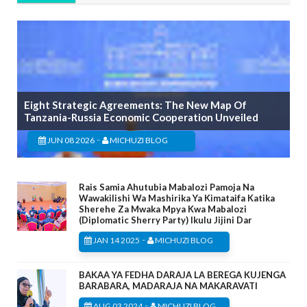
Eight Strategic Agreements: The New Map Of
Tanzania-Russia Economic Cooperation Unveiled
-
JUN 08 2026
MICHUZI BLOG
Rais Samia Ahutubia Mabalozi Pamoja Na
Wawakilishi Wa Mashirika Ya Kimataifa Katika
Sherehe Za Mwaka Mpya Kwa Mabalozi
(Diplomatic Sherry Party) Ikulu Jijini Dar
-
JAN 14 2025
MICHUZI BLOG
BAKAA YA FEDHA DARAJA LA BEREGA KUJENGA
BARABARA, MADARAJA NA MAKARAVATI
-
AUG 03 2024
MICHUZI BLOG