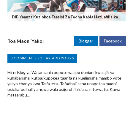
DIB Yaanza Kuziokoa Taasisi Za Fedha Kabla Hazijafilisika
Toa Maoni Yako:
Blogger
Facebook
0 COMMENTS SO FAR,ADD YOURS
Hii ni Blog ya Watanzania popote walipo duniani kwa ajili ya
kuhabarisha, kutoa/kupokea taarifa na kuelimisha mambo yote
yaliyo chanya kwa Taifa letu. Tafadhali sana unapotoa maoni
usichafue hali ya hewa wala usijeruhi hisia za mtu/watu. Kuwa
mstaarabu...