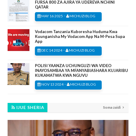
FURSA 800 ZA AJIRA YA UDEREVA NCHINI
QATAR
-
MAY 16 2025
MICHUZI BLOG
Vodacom Tanzania Kuboresha Huduma Kwa
Kuunganisha My Vodacom App Na M-Pesa Supa
App
-
DEC 14 2024
MICHUZI BLOG
POLISI YAANZA UCHUNGUZI WA VIDEO
INAYOSAMBAA YA MFANYABIASHARA KUJARIBU
KUKAMATWA KWA NGUVU
-
NOV 13 2024
MICHUZI BLOG
IJUE SHERIA
Soma zaidi