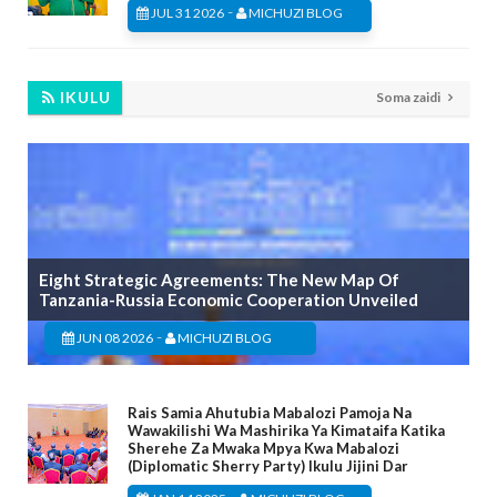
-
JUL 31 2026
MICHUZI BLOG
IKULU
Soma zaidi
Eight Strategic Agreements: The New Map Of
Tanzania-Russia Economic Cooperation Unveiled
-
JUN 08 2026
MICHUZI BLOG
Rais Samia Ahutubia Mabalozi Pamoja Na
Wawakilishi Wa Mashirika Ya Kimataifa Katika
Sherehe Za Mwaka Mpya Kwa Mabalozi
(Diplomatic Sherry Party) Ikulu Jijini Dar
-