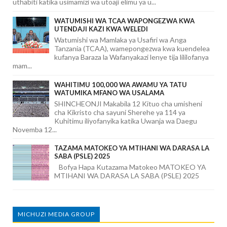
uthabiti katika usimamizi wa utoaji elimu ya u...
WATUMISHI WA TCAA WAPONGEZWA KWA
UTENDAJI KAZI KWA WELEDI
Watumishi wa Mamlaka ya Usafiri wa Anga
Tanzania (TCAA), wamepongezwa kwa kuendelea
kufanya Baraza la Wafanyakazi lenye tija lililofanya
mam...
WAHITIMU 100,000 WA AWAMU YA TATU
WATUMIKA MFANO WA USALAMA
SHINCHEONJI Makabila 12 Kituo cha umisheni
cha Kikristo cha sayuni Sherehe ya 114 ya
Kuhitimu iliyofanyika katika Uwanja wa Daegu
Novemba 12...
TAZAMA MATOKEO YA MTIHANI WA DARASA LA
SABA (PSLE) 2025
Bofya Hapa Kutazama Matokeo MATOKEO YA
MTIHANI WA DARASA LA SABA (PSLE) 2025
MICHUZI MEDIA GROUP