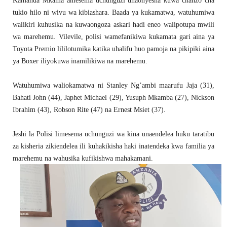
Kamanda Mkama amesema uchunguzi unaonyesha kuwa chanzo cha
tukio hilo ni wivu wa kibiashara. Baada ya kukamatwa, watuhumiwa
walikiri kuhusika na kuwaongoza askari hadi eneo walipotupa mwili
wa marehemu. Vilevile, polisi wamefanikiwa kukamata gari aina ya
Toyota Premio lililotumika katika uhalifu huo pamoja na pikipiki aina
ya Boxer iliyokuwa inamilikiwa na marehemu.
Watuhumiwa waliokamatwa ni Stanley Ng’ambi maarufu Jaja (31),
Bahati John (44), Japhet Michael (29), Yusuph Mkamba (27), Nickson
Ibrahim (43), Robson Rite (47) na Ernest Msiet (37).
Jeshi la Polisi limesema uchunguzi wa kina unaendelea huku taratibu
za kisheria zikiendelea ili kuhakikisha haki inatendeka kwa familia ya
marehemu na wahusika kufikishwa mahakamani.