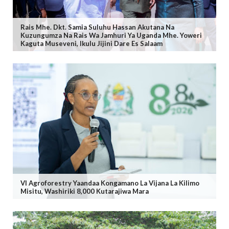
Rais Mhe. Dkt. Samia Suluhu Hassan Akutana Na
Kuzungumza Na Rais Wa Jamhuri Ya Uganda Mhe. Yoweri
Kaguta Museveni, Ikulu Jijini Dare Es Salaam
VI Agroforestry Yaandaa Kongamano La Vijana La Kilimo
Misitu, Washiriki 8,000 Kutarajiwa Mara