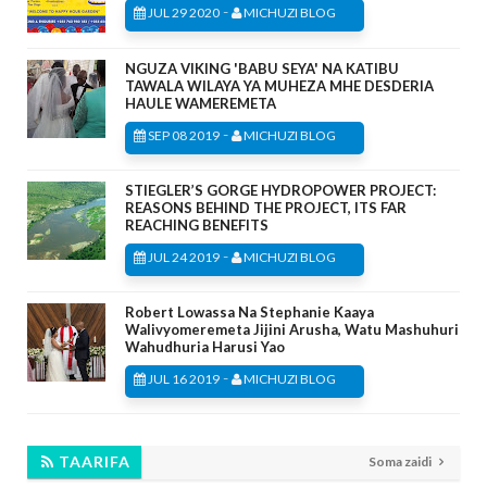
-
JUL 29 2020
MICHUZI BLOG
NGUZA VIKING 'BABU SEYA' NA KATIBU
TAWALA WILAYA YA MUHEZA MHE DESDERIA
HAULE WAMEREMETA
-
SEP 08 2019
MICHUZI BLOG
STIEGLER’S GORGE HYDROPOWER PROJECT:
REASONS BEHIND THE PROJECT, ITS FAR
REACHING BENEFITS
-
JUL 24 2019
MICHUZI BLOG
Robert Lowassa Na Stephanie Kaaya
Walivyomeremeta Jijini Arusha, Watu Mashuhuri
Wahudhuria Harusi Yao
-
JUL 16 2019
MICHUZI BLOG
TAARIFA
Soma zaidi