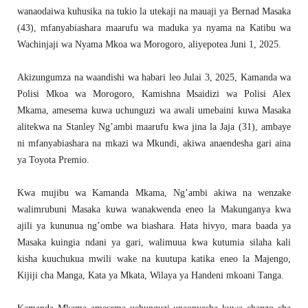
wanaodaiwa kuhusika na tukio la utekaji na mauaji ya Bernad Masaka
(43), mfanyabiashara maarufu wa maduka ya nyama na Katibu wa
Wachinjaji wa Nyama Mkoa wa Morogoro, aliyepotea Juni 1, 2025.
Akizungumza na waandishi wa habari leo Julai 3, 2025, Kamanda wa
Polisi Mkoa wa Morogoro, Kamishna Msaidizi wa Polisi Alex
Mkama, amesema kuwa uchunguzi wa awali umebaini kuwa Masaka
alitekwa na Stanley Ng’ambi maarufu kwa jina la Jaja (31), ambaye
ni mfanyabiashara na mkazi wa Mkundi, akiwa anaendesha gari aina
ya Toyota Premio.
Kwa mujibu wa Kamanda Mkama, Ng’ambi akiwa na wenzake
walimrubuni Masaka kuwa wanakwenda eneo la Makunganya kwa
ajili ya kununua ng’ombe wa biashara. Hata hivyo, mara baada ya
Masaka kuingia ndani ya gari, walimuua kwa kutumia silaha kali
kisha kuuchukua mwili wake na kuutupa katika eneo la Majengo,
Kijiji cha Manga, Kata ya Mkata, Wilaya ya Handeni mkoani Tanga.