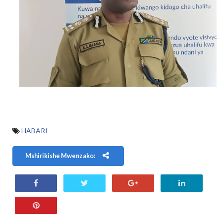
HABARI
Mshirikishe Mwenzako: