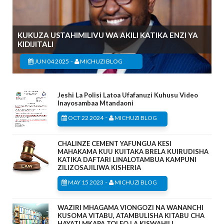
KUKUZA USTAHIMILIVU WA AKILI KATIKA ENZI YA
KIDIJITALI
-
JUN 04 2025
MICHUZI BLOG
Jeshi La Polisi Latoa Ufafanuzi Kuhusu Video
Inayosambaa Mtandaoni
-
OCT 22 2024
MICHUZI BLOG
CHALINZE CEMENT YAFUNGUA KESI
MAHAKAMA KUU KUITAKA BRELA KUIRUDISHA
KATIKA DAFTARI LINALOTAMBUA KAMPUNI
ZILIZOSAJILIWA KISHERIA
-
MAY 15 2023
MICHUZI BLOG
WAZIRI MHAGAMA VIONGOZI NA WANANCHI
KUSOMA VITABU, ATAMBULISHA KITABU CHA
HAYATI MKAPA TOLEO LA KISWAHILI