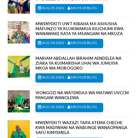
-
AUG 05 2026
MICHUZI BLOG
MWENYEKITI UWT KIBAHA MJI ASHUSHA
MAFUNZO YA KUJIKWAMUA KIUCHUMI KWA
WANAWAKE KATA YA MSANGANI NA MKUZA
-
AUG 04 2026
MICHUZI BLOG
MARIAM ABDALLAH IBRAHIM AENDELEA NA
ZIARA YA KUIMARISHA UHAI WA JUMUIYA
MKOA WA MOROGORO
-
AUG 03 2026
MICHUZI BLOG
VIONGOZI NA WATENDAJI WA MATAWI UVCCM
PANGANI WANOLEWA
-
AUG 02 2026
MICHUZI BLOG
MWENYEKITI WAZAZI TAIFA ATEMA CHECHE
KWA MADIWANI NA WABUNGE WANAOPANGA
SAFU KINYEMELA