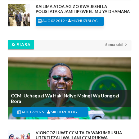
KAILIMA ATOA AGIZO KWA JESHI LA
POLISI,ATAKA JAMII IPEWE ELIMU YA DHAMANA
-
AUG 02 2019
MICHUZI BLOG
SIASA
Soma zaidi
CCM: Uchaguzi Wa Haki Ndiyo Msingi Wa Uongozi
Bora
-
AUG 06 2026
MICHUZI BLOG
VIONGOZI UWT CCM TAIFA WAKUMBUSHA
UTEKELEZAJI WA ILANI CCM RUKWA.