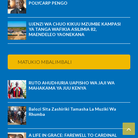
POLYCARP PENGO
UJENZI WA CHUO KIKUU MZUMBE KAMPASI
YA TANGA WAFIKIA ASILIMIA 82,
MAENDELEO YAONEKANA
MATUKIO MBALIMBALI
RUTO AHUDHURIA UAPISHO WA JAJI WA
MAHAKAMA YA JUU KENYA
Balozi Sita Zashiriki Tamasha La Muziki Wa
Rhumba
A LIFE IN GRACE: FAREWELL TO CARDINAL