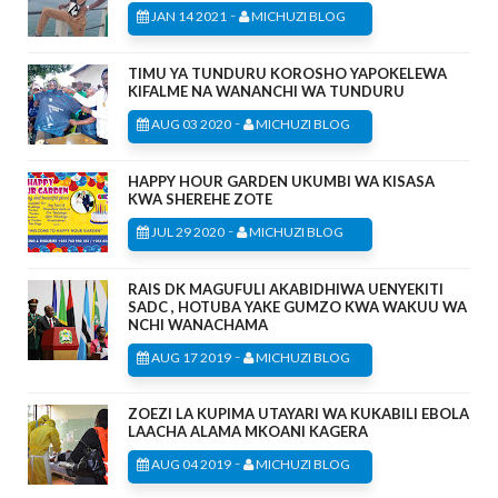
-
JAN 14 2021
MICHUZI BLOG
TIMU YA TUNDURU KOROSHO YAPOKELEWA
KIFALME NA WANANCHI WA TUNDURU
-
AUG 03 2020
MICHUZI BLOG
HAPPY HOUR GARDEN UKUMBI WA KISASA
KWA SHEREHE ZOTE
-
JUL 29 2020
MICHUZI BLOG
RAIS DK MAGUFULI AKABIDHIWA UENYEKITI
SADC , HOTUBA YAKE GUMZO KWA WAKUU WA
NCHI WANACHAMA
-
AUG 17 2019
MICHUZI BLOG
ZOEZI LA KUPIMA UTAYARI WA KUKABILI EBOLA
LAACHA ALAMA MKOANI KAGERA
-
AUG 04 2019
MICHUZI BLOG