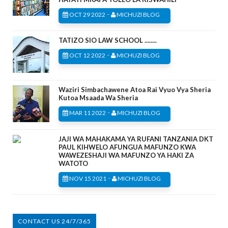
-
OCT 29 2022
MICHUZI BLOG
TATIZO SIO LAW SCHOOL ........
-
OCT 12 2022
MICHUZI BLOG
Waziri Simbachawene Atoa Rai Vyuo Vya Sheria
Kutoa Msaada Wa Sheria
-
MAR 11 2022
MICHUZI BLOG
JAJI WA MAHAKAMA YA RUFANI TANZANIA DKT
PAUL KIHWELO AFUNGUA MAFUNZO KWA
WAWEZESHAJI WA MAFUNZO YA HAKI ZA
WATOTO
-
NOV 15 2021
MICHUZI BLOG
CONTACT US 24/7/365