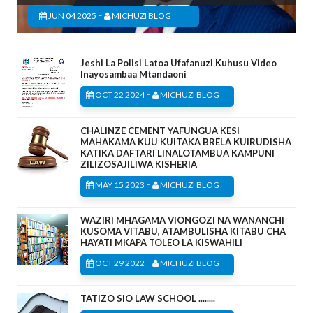
-
JUN 04 2025
MICHUZI BLOG
Jeshi La Polisi Latoa Ufafanuzi Kuhusu Video
Inayosambaa Mtandaoni
-
OCT 22 2024
MICHUZI BLOG
CHALINZE CEMENT YAFUNGUA KESI
MAHAKAMA KUU KUITAKA BRELA KUIRUDISHA
KATIKA DAFTARI LINALOTAMBUA KAMPUNI
ZILIZOSAJILIWA KISHERIA
-
MAY 15 2023
MICHUZI BLOG
WAZIRI MHAGAMA VIONGOZI NA WANANCHI
KUSOMA VITABU, ATAMBULISHA KITABU CHA
HAYATI MKAPA TOLEO LA KISWAHILI
-
OCT 29 2022
MICHUZI BLOG
TATIZO SIO LAW SCHOOL ........