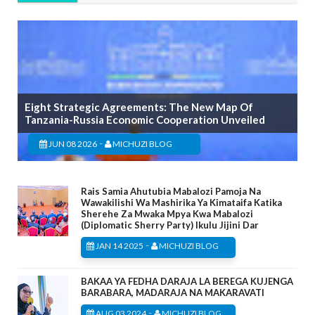
Eight Strategic Agreements: The New Map Of
Tanzania-Russia Economic Cooperation Unveiled
-
JUN 08 2026
MICHUZI BLOG
Rais Samia Ahutubia Mabalozi Pamoja Na
Wawakilishi Wa Mashirika Ya Kimataifa Katika
Sherehe Za Mwaka Mpya Kwa Mabalozi
(Diplomatic Sherry Party) Ikulu Jijini Dar
-
JAN 14 2025
MICHUZI BLOG
BAKAA YA FEDHA DARAJA LA BEREGA KUJENGA
BARABARA, MADARAJA NA MAKARAVATI
-
AUG 03 2024
MICHUZI BLOG