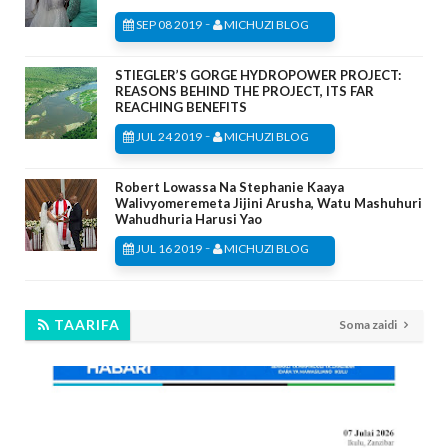
-
SEP 08 2019
MICHUZI BLOG
STIEGLER’S GORGE HYDROPOWER PROJECT:
REASONS BEHIND THE PROJECT, ITS FAR
REACHING BENEFITS
-
JUL 24 2019
MICHUZI BLOG
Robert Lowassa Na Stephanie Kaaya
Walivyomeremeta Jijini Arusha, Watu Mashuhuri
Wahudhuria Harusi Yao
-
JUL 16 2019
MICHUZI BLOG
TAARIFA
Soma zaidi