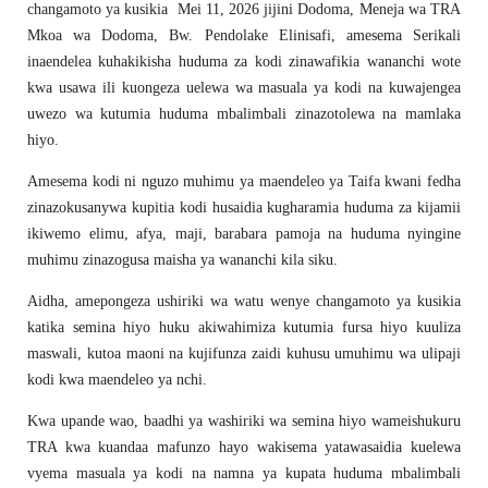
changamoto ya kusikia Mei 11, 2026 jijini Dodoma, Meneja wa TRA
Mkoa wa Dodoma, Bw. Pendolake Elinisafi, amesema Serikali
inaendelea kuhakikisha huduma za kodi zinawafikia wananchi wote
kwa usawa ili kuongeza uelewa wa masuala ya kodi na kuwajengea
uwezo wa kutumia huduma mbalimbali zinazotolewa na mamlaka
hiyo.
Amesema kodi ni nguzo muhimu ya maendeleo ya Taifa kwani fedha
zinazokusanywa kupitia kodi husaidia kugharamia huduma za kijamii
ikiwemo elimu, afya, maji, barabara pamoja na huduma nyingine
muhimu zinazogusa maisha ya wananchi kila siku.
Aidha, amepongeza ushiriki wa watu wenye changamoto ya kusikia
katika semina hiyo huku akiwahimiza kutumia fursa hiyo kuuliza
maswali, kutoa maoni na kujifunza zaidi kuhusu umuhimu wa ulipaji
kodi kwa maendeleo ya nchi.
Kwa upande wao, baadhi ya washiriki wa semina hiyo wameishukuru
TRA kwa kuandaa mafunzo hayo wakisema yatawasaidia kuelewa
vyema masuala ya kodi na namna ya kupata huduma mbalimbali