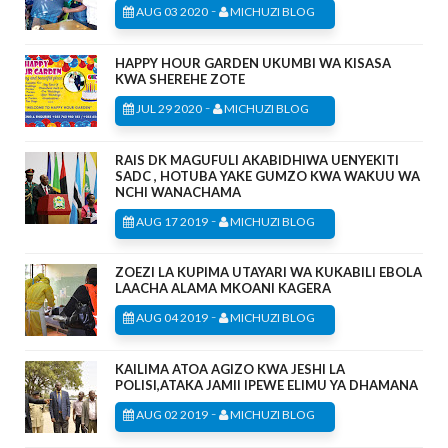
-
AUG 03 2020
MICHUZI BLOG
HAPPY HOUR GARDEN UKUMBI WA KISASA
KWA SHEREHE ZOTE
-
JUL 29 2020
MICHUZI BLOG
RAIS DK MAGUFULI AKABIDHIWA UENYEKITI
SADC , HOTUBA YAKE GUMZO KWA WAKUU WA
NCHI WANACHAMA
-
AUG 17 2019
MICHUZI BLOG
ZOEZI LA KUPIMA UTAYARI WA KUKABILI EBOLA
LAACHA ALAMA MKOANI KAGERA
-
AUG 04 2019
MICHUZI BLOG
KAILIMA ATOA AGIZO KWA JESHI LA
POLISI,ATAKA JAMII IPEWE ELIMU YA DHAMANA
-
AUG 02 2019
MICHUZI BLOG