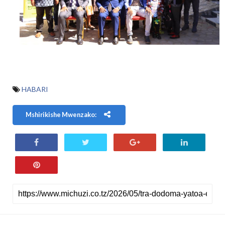
HABARI
Mshirikishe Mwenzako: