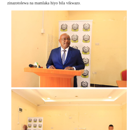
zinazotolewa na mamlaka hiyo bila vikwazo.