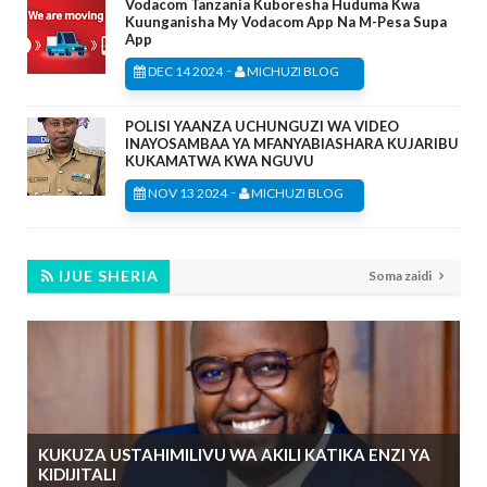
Vodacom Tanzania Kuboresha Huduma Kwa
Kuunganisha My Vodacom App Na M-Pesa Supa
App
-
DEC 14 2024
MICHUZI BLOG
POLISI YAANZA UCHUNGUZI WA VIDEO
INAYOSAMBAA YA MFANYABIASHARA KUJARIBU
KUKAMATWA KWA NGUVU
-
NOV 13 2024
MICHUZI BLOG
IJUE SHERIA
Soma zaidi
KUKUZA USTAHIMILIVU WA AKILI KATIKA ENZI YA
KIDIJITALI