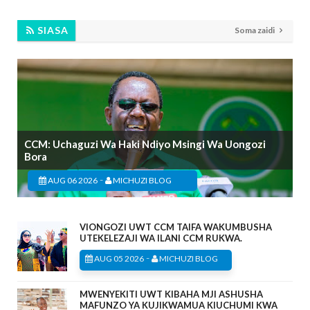
SIASA
Soma zaidi
CCM: Uchaguzi Wa Haki Ndiyo Msingi Wa Uongozi
Bora
-
AUG 06 2026
MICHUZI BLOG
VIONGOZI UWT CCM TAIFA WAKUMBUSHA
UTEKELEZAJI WA ILANI CCM RUKWA.
-
AUG 05 2026
MICHUZI BLOG
MWENYEKITI UWT KIBAHA MJI ASHUSHA
MAFUNZO YA KUJIKWAMUA KIUCHUMI KWA