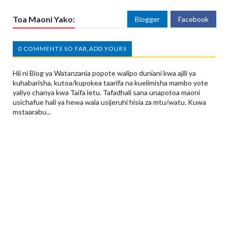
Toa Maoni Yako:
Blogger
Facebook
0 COMMENTS SO FAR,ADD YOURS
Hii ni Blog ya Watanzania popote walipo duniani kwa ajili ya
kuhabarisha, kutoa/kupokea taarifa na kuelimisha mambo yote
yaliyo chanya kwa Taifa letu. Tafadhali sana unapotoa maoni
usichafue hali ya hewa wala usijeruhi hisia za mtu/watu. Kuwa
mstaarabu...