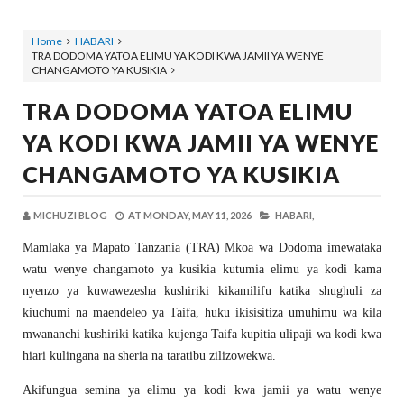
Home
HABARI
TRA DODOMA YATOA ELIMU YA KODI KWA JAMII YA WENYE
CHANGAMOTO YA KUSIKIA
TRA DODOMA YATOA ELIMU
YA KODI KWA JAMII YA WENYE
CHANGAMOTO YA KUSIKIA
MICHUZI BLOG
AT
MONDAY, MAY 11, 2026
HABARI,
Mamlaka ya Mapato Tanzania (TRA) Mkoa wa Dodoma imewataka
watu wenye changamoto ya kusikia kutumia elimu ya kodi kama
nyenzo ya kuwawezesha kushiriki kikamilifu katika shughuli za
kiuchumi na maendeleo ya Taifa, huku ikisisitiza umuhimu wa kila
mwananchi kushiriki katika kujenga Taifa kupitia ulipaji wa kodi kwa
hiari kulingana na sheria na taratibu zilizowekwa.
Akifungua semina ya elimu ya kodi kwa jamii ya watu wenye