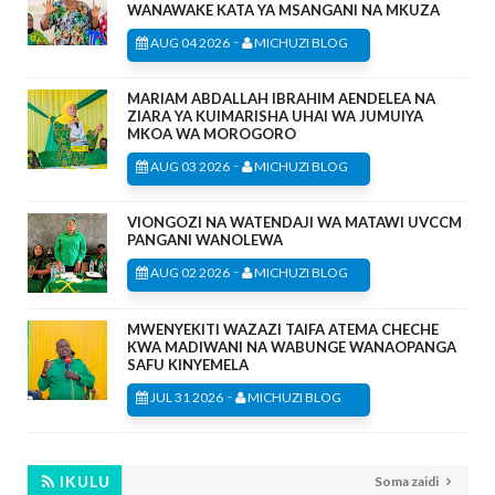
WANAWAKE KATA YA MSANGANI NA MKUZA
-
AUG 04 2026
MICHUZI BLOG
MARIAM ABDALLAH IBRAHIM AENDELEA NA
ZIARA YA KUIMARISHA UHAI WA JUMUIYA
MKOA WA MOROGORO
-
AUG 03 2026
MICHUZI BLOG
VIONGOZI NA WATENDAJI WA MATAWI UVCCM
PANGANI WANOLEWA
-
AUG 02 2026
MICHUZI BLOG
MWENYEKITI WAZAZI TAIFA ATEMA CHECHE
KWA MADIWANI NA WABUNGE WANAOPANGA
SAFU KINYEMELA
-
JUL 31 2026
MICHUZI BLOG
IKULU
Soma zaidi