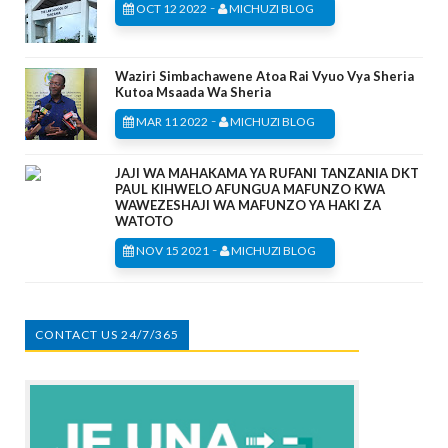
-
OCT 12 2022
MICHUZI BLOG
Waziri Simbachawene Atoa Rai Vyuo Vya Sheria
Kutoa Msaada Wa Sheria
-
MAR 11 2022
MICHUZI BLOG
JAJI WA MAHAKAMA YA RUFANI TANZANIA DKT
PAUL KIHWELO AFUNGUA MAFUNZO KWA
WAWEZESHAJI WA MAFUNZO YA HAKI ZA
WATOTO
-
NOV 15 2021
MICHUZI BLOG
CONTACT US 24/7/365