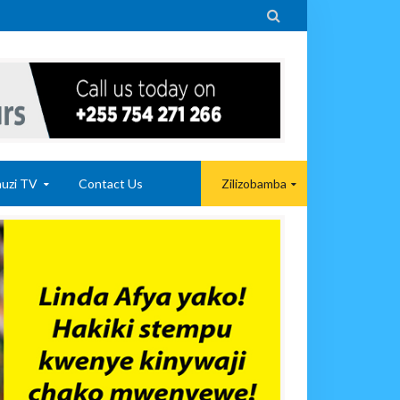

uzi TV
Contact Us
Zilizobamba