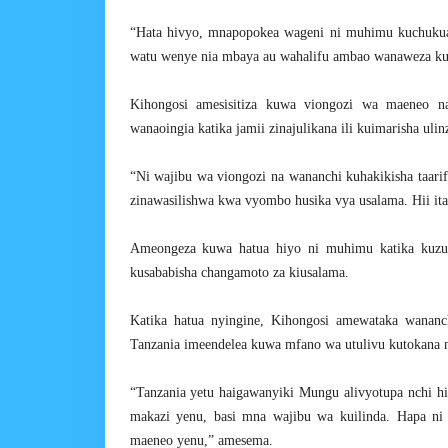
“Hata hivyo, mnapopokea wageni ni muhimu kuchukua 
watu wenye nia mbaya au wahalifu ambao wanaweza kul
Kihongosi amesisitiza kuwa viongozi wa maeneo na
wanaoingia katika jamii zinajulikana ili kuimarisha ulin
“Ni wajibu wa viongozi na wananchi kuhakikisha taarif
zinawasilishwa kwa vyombo husika vya usalama. Hii ita
Ameongeza kuwa hatua hiyo ni muhimu katika kuzui
kusababisha changamoto za kiusalama.
Katika hatua nyingine, Kihongosi amewataka wananc
Tanzania imeendelea kuwa mfano wa utulivu kutokana 
“Tanzania yetu haigawanyiki Mungu alivyotupa nchi 
makazi yenu, basi mna wajibu wa kuilinda. Hapa ni
maeneo yenu,” amesema.