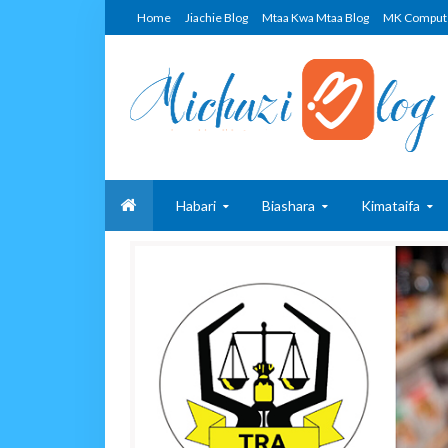
Home
Jiachie Blog
Mtaa Kwa Mtaa Blog
MK Comput
Habari
Biashara
Kimataifa