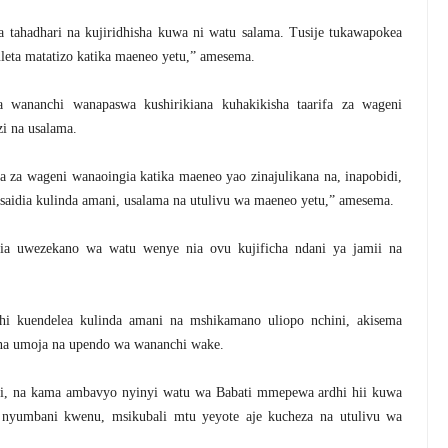
tahadhari na kujiridhisha kuwa ni watu salama. Tusije tukawapokea
eta matatizo katika maeneo yetu,” amesema.
 wananchi wanapaswa kushirikiana kuhakikisha taarifa za wageni
zi na usalama.
a za wageni wanaoingia katika maeneo yao zinajulikana na, inapobidi,
saidia kulinda amani, usalama na utulivu wa maeneo yetu,” amesema.
a uwezekano wa watu wenye nia ovu kujificha ndani ya jamii na
hi kuendelea kulinda amani na mshikamano uliopo nchini, akisema
na umoja na upendo wa wananchi wake.
hii, na kama ambavyo nyinyi watu wa Babati mmepewa ardhi hii kuwa
 nyumbani kwenu, msikubali mtu yeyote aje kucheza na utulivu wa