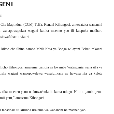
ENI
I,
 Cha Mapinduzi (CCM) Taifa, Kenani Kihongosi, amewataka wananchi
 wanapowapokea wageni katika maeneo yao ili kuepuka madhara
siowafahamu vizuri.
ki kikao cha Shina namba Mbili Kata ya Bonga wilayani Babati mkoani
o hicho Kihongosi amesema pamoja na kwamba Watanzania wana sifa ya
sha wageni wanaopokelewa wanajulikana na hawana nia ya kuleta
tika maeneo yenu na kuwachukulia kama ndugu. Hilo ni jambo jema
amii yetu,” amesema Kihongosi.
ahadhari ili kulinda usalama wa wananchi na maeneo yao.