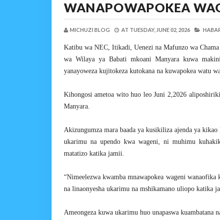
WANAPOWAPOKEA WAG
MICHUZI BLOG
AT
TUESDAY, JUNE 02, 2026
HABAR
Katibu wa NEC, Itikadi, Uenezi na Mafunzo wa Chama
wa Wilaya ya Babati mkoani Manyara kuwa makini
yanayoweza kujitokeza kutokana na kuwapokea watu wa
Kihongosi ametoa wito huo leo Juni 2,2026 aliposhiri
Manyara.
Akizungumza mara baada ya kusikiliza ajenda ya kika
ukarimu na upendo kwa wageni, ni muhimu kuhakiki
matatizo katika jamii.
“Nimeelezwa kwamba mnawapokea wageni wanaofika ka
na linaonyesha ukarimu na mshikamano uliopo katika j
Ameongeza kuwa ukarimu huo unapaswa kuambatana na t