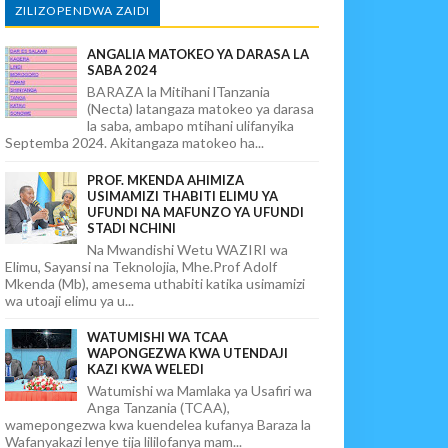
ZILIZOPENDWA ZAIDI
ANGALIA MATOKEO YA DARASA LA
SABA 2024
BARAZA la Mitihani lTanzania
(Necta) latangaza matokeo ya darasa
la saba, ambapo mtihani ulifanyika
Septemba 2024. Akitangaza matokeo ha...
PROF. MKENDA AHIMIZA
USIMAMIZI THABITI ELIMU YA
UFUNDI NA MAFUNZO YA UFUNDI
STADI NCHINI
Na Mwandishi Wetu WAZIRI wa
Elimu, Sayansi na Teknolojia, Mhe.Prof Adolf
Mkenda (Mb), amesema uthabiti katika usimamizi
wa utoaji elimu ya u...
WATUMISHI WA TCAA
WAPONGEZWA KWA UTENDAJI
KAZI KWA WELEDI
Watumishi wa Mamlaka ya Usafiri wa
Anga Tanzania (TCAA),
wamepongezwa kwa kuendelea kufanya Baraza la
Wafanyakazi lenye tija lililofanya mam...