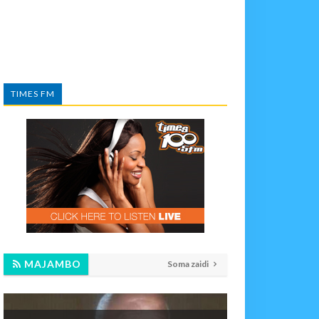
TIMES FM
MAJAMBO
Soma zaidi