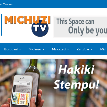
er Tweaks
Burudani
Michezo
Magazeti
Zanzibar
Mich