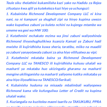
Teule siku thelathini kukamilisha kazi yake na Hadidu za Rejea
zifuatazo kwa ajili ya kutekeleza kazi hiyo ya uchunguzi:
1
. Kubainisha Richmond Development Company LLC ni kina
nani, na ni kampuni ya shughuli zipi na hivyo kupima uwezo
wake kupatiwa zabuni ya kuleta nchini na kujenga mtambo wa
umeme wa gesi wa MW 100;
2. Kutathmini mchakato mzima wa jinsi zabuni waliyoshinda
Richmond ilivyoshughulikiwa kuanzia Kamati ya Zabuni hadi
mwisho ili kujiridhisha kuwa sheria, taratibu, miiko na maadili
ya zabuni yanayotawala zabuni za aina hiyo vilifuatwa au vipi;
3. Kutathmini mkataba baina ya Richmond Development
Company LLC na TANESCO ili kujiridhisha kuhusu uhalali wa
masharti ya mkataba huo ukizingatia gharama na masharti
mengine ukilinganisha na masharti yaliyomo katika mikataba ya
aina hiyo iliyoafikiwa na TANESCO/Serikali;
4. Kubainisha huduma na misaada mbalimbali waliyopewa
Richmond kama vile kufunguliwa Letter of Credit na kupima
uhalali wake;
5. Kuziangalia na kuzitolea maoni taarifa za TAKUKURU, PPRA