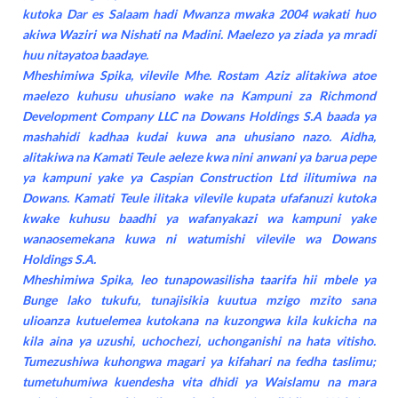
kutoka Dar es Salaam hadi Mwanza mwaka 2004 wakati huo
akiwa Waziri wa Nishati na Madini. Maelezo ya ziada ya mradi
huu nitayatoa baadaye.
Mheshimiwa Spika, vilevile Mhe. Rostam Aziz alitakiwa atoe
maelezo kuhusu uhusiano wake na Kampuni za Richmond
Development Company LLC na Dowans Holdings S.A baada ya
mashahidi kadhaa kudai kuwa ana uhusiano nazo. Aidha,
alitakiwa na Kamati Teule aeleze kwa nini anwani ya barua pepe
ya kampuni yake ya Caspian Construction Ltd ilitumiwa na
Dowans.
Kamati Teule ilitaka vilevile kupata ufafanuzi kutoka
kwake kuhusu baadhi ya wafanyakazi wa kampuni yake
wanaosemekana kuwa ni watumishi vilevile wa Dowans
Holdings S.A.
Mheshimiwa Spika, leo tunapowasilisha taarifa hii mbele ya
Bunge lako tukufu, tunajisikia kuutua mzigo mzito sana
ulioanza kutuelemea kutokana na kuzongwa kila kukicha na
kila aina ya uzushi, uchochezi, uchonganishi na hata vitisho.
Tumezushiwa kuhongwa magari ya kifahari na fedha taslimu;
tumetuhumiwa kuendesha vita dhidi ya Waislamu na mara