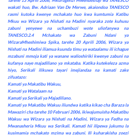
Tarehe 13 Aprili 2006, Mkurugenzi Mwendeshaji wa TANESCO
wakati huo, Bw. Adriaan Van De Merwe, akaiondoa TANESCO
rasmi kutoka kwenye mchakato huo kwa kumtumia Katibu
Mkuu wa Wizara ya Nishati na Madini nyaraka zote kuhusu
zabuni yenyewe na uchambuzi wote uliofanywa na
TANESCO.2.4 Mchakato wa Zabuni Ndani ya
WizaraMheshimiwa Spika, tarehe 20 Aprili 2006, Wizara ya
Nishati na Madini iliamua kuunda timu ya wataalamu ili ichague
mzabuni mmoja kati ya wanane walioshiriki kwenye zabuni na
kufanya naye majadiliano ya mkataba. Katika kutekeleza azma
hiyo, Serikali ilikuwa tayari imejiandaa na kamati zake
zifuatazo:
Kamati ya Makatibu Wakuu,
Kamati ya Watalaam na
Kamati ya Serikali ya Majadiliano.
Kamati ya Makatibu Wakuu iliundwa katika kikao cha Baraza la
Mawaziri cha tarehe 10 Februari 2006, ikiwajumuisha Makatibu
Wakuu wa Wizara ya Nishati na Madini, Wizara ya Fedha na
Mwanasheria Mkuu wa Serikali. Kamati hii ilipewa jukumu la
kusimamia mchakato mzima wa zabuni. Ili kuharakisha zoezi