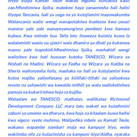
hivyo kuipa Kamati Teule wakati mgumu kufuatilia kauli
zao.Mheshimiwa Spika, matokeo haya yanaonesha hali halisi
iliyopo Tanzania, hali ya uoga na ya kutojiamini inayowakumba
Watanzania walio wengi wanapotakiwa kuelezea kwa uwazi
maneno yale yale wanayoyanong’ona pembeni kwa hamasa
kubwa. Kwa mtindo huu Taifa letu linaweza kuishia kuwa la
walalamishi wasio na ujasiri wala dhamira ya dhati ya kukemea
maovu pale inapobidi.Mheshimiwa Spika, mashahidi wengi
walioitwa kwa hati hususan kutoka TANESCO, Wizara ya
Nishati na Madini, Wizara ya Fedha na Wizara ya Katiba na
Sheria walionyesha hofu, mashaka na hali ya kutojiamini kwa
kutoa majibu yaliyofanana ya kiitifaki-itifaki na yaliyokosa
mvuto na ushawishi wa kawaida mithili ya watu walioketishwa
pamoja na kukaririshwa hoja za kujibu.
Wataalam wa TANESCO, mathalan, waliikataa Richmond
Development Company LLC mara tatu wakati wa kutathmini
zabuni ya umeme wa dharura, kwa hoja za kitaalam kuwa haifai
kwa vigezo vyote muhimu. Walipofika mbele ya Kamati Teule,
wakawa wapambe nambari moja wa kampuni hiyo, wote
wakiimba sifa za kulazimisha za kampuni hiyo!Aidha, nyaraka