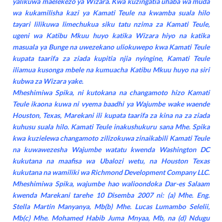
yalikuwa maelekezo ya Wizara. Kwa kuzingatia uhaba wa muda
wa kukamilisha kazi ya Kamati Teule na kwamba suala hilo
tayari lilikuwa limechukua siku tatu nzima za Kamati Teule,
ugeni wa Katibu Mkuu huyo katika Wizara hiyo na katika
masuala ya Bunge na uwezekano uliokuwepo kwa Kamati Teule
kupata taarifa za ziada kupitia njia nyingine, Kamati Teule
iliamua kusonga mbele na kumuacha Katibu Mkuu huyo na siri
kubwa za Wizara yake.
Mheshimiwa Spika, ni kutokana na changamoto hizo Kamati
Teule ikaona kuwa ni vyema baadhi ya Wajumbe wake waende
Houston, Texas, Marekani ili kupata taarifa za kina na za ziada
kuhusu suala hilo. Kamati Teule inakushukuru sana Mhe. Spika
kwa kuzielewa changamoto zilizokuwa zinaikabili Kamati Teule
na kuwawezesha Wajumbe watatu kwenda Washington DC
kukutana na maafisa wa Ubalozi wetu, na Houston Texas
kukutana na wamiliki wa Richmond Development Company LLC.
Mheshimiwa Spika, wajumbe hao walioondoka Dar-es Salaam
kwenda Marekani tarehe 10 Disemba 2007 ni: (a) Mhe. Eng.
Stella Martin Manyanya, Mb(b) Mhe. Lucas Lumambo Selelii,
Mb(c) Mhe. Mohamed Habib Juma Mnyaa, Mb, na (d) Ndugu