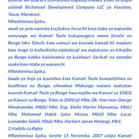
ushindi Richmond Development Company LLC ya Houston,
Texas, Marekani.
Mheshimiwa Spika,
awali ya yote naomba kuchukua fursa hii kwa niaba ya wajumbe
wenzangu wa Kamati Teule kukupongeza wewe binafsi na
Bunge lako Tukufu kwa uamuzi wa kuunda kamati hii maalum
kwa lengo la kufanikisha utekelezaji wa majukumu ya kikatiba
ya Bunge katika kuisimamia na kuishauri Serikali na vyombo
vyake kwa niaba ya wananchi.
Mheshimiwa Spika,
baada ya hoja ya kuundwa kwa Kamati Teule kuwasilishwa na
kuafikiwa na Bunge, uliwateua Wabunge watano wafuatao
kuunda Kamati Teule ya Bunge kwa mujibu wa Kanuni ya 104(3)
ya Kanuni za Bunge, Toleo la 2004:(a) Mhe. Dk. Harrison George
Mwakyembe, Mb(b) Mhe. Eng. Stella Martin Manyanya, Mb(c)
Mhe. Mohamed Habib Juma Mnyaa, Mb(d) Mhe. Lucas
Lumambo Selelii, Mb(e) Mhe. Herbert James Mntangi, Mb1.
2 Hadidu za Rejea
Mheshimiwa Spika, tarehe 15 Novemba, 2007 uliipa Kamati