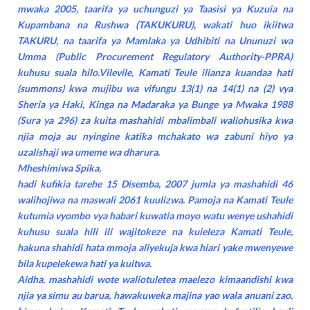
mwaka 2005, taarifa ya uchunguzi ya Taasisi ya Kuzuia na
Kupambana na Rushwa (TAKUKURU), wakati huo ikiitwa
TAKURU, na taarifa ya Mamlaka ya Udhibiti na Ununuzi wa
Umma (Public Procurement Regulatory Authority-PPRA)
kuhusu suala hilo.Vilevile, Kamati Teule ilianza kuandaa hati
(summons) kwa mujibu wa vifungu 13(1) na 14(1) na (2) vya
Sheria ya Haki, Kinga na Madaraka ya Bunge ya Mwaka 1988
(Sura ya 296) za kuita mashahidi mbalimbali waliohusika kwa
njia moja au nyingine katika mchakato wa zabuni hiyo ya
uzalishaji wa umeme wa dharura.
Mheshimiwa Spika,
hadi kufikia tarehe 15 Disemba, 2007 jumla ya mashahidi 46
walihojiwa na maswali 2061 kuulizwa. Pamoja na Kamati Teule
kutumia vyombo vya habari kuwatia moyo watu wenye ushahidi
kuhusu suala hili ili wajitokeze na kuieleza Kamati Teule,
hakuna shahidi hata mmoja aliyekuja kwa hiari yake mwenyewe
bila kupelekewa hati ya kuitwa.
Aidha, mashahidi wote waliotuletea maelezo kimaandishi kwa
njia ya simu au barua, hawakuweka majina yao wala anuani zao,