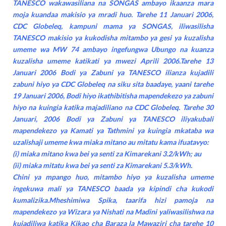
TANESCO wakawasiliana na SONGAS ambayo ikaanza mara
moja kuandaa makisio ya mradi huo. Tarehe 11 Januari 2006,
CDC Globeleq, kampuni mama ya SONGAS, iliwasilisha
TANESCO makisio ya kukodisha mitambo ya gesi ya kuzalisha
umeme wa MW 74 ambayo ingefungwa Ubungo na kuanza
kuzalisha umeme katikati ya mwezi Aprili 2006.Tarehe 13
Januari 2006 Bodi ya Zabuni ya TANESCO ilianza kujadili
zabuni hiyo ya CDC Globeleq na siku sita baadaye, yaani tarehe
19 Januari 2006, Bodi hiyo ikathibitisha mapendekezo ya zabuni
hiyo na kuingia katika majadiliano na CDC Globeleq. Tarehe 30
Januari, 2006 Bodi ya Zabuni ya TANESCO iliyakubali
mapendekezo ya Kamati ya Tathmini ya kuingia mkataba wa
uzalishaji umeme kwa miaka mitano au mitatu kama ifuatavyo:
(i) miaka mitano kwa bei ya senti za Kimarekani 3.2/kWh; au
(ii) miaka mitatu kwa bei ya senti za Kimarekani 5.3/kWh.
Chini ya mpango huo, mitambo hiyo ya kuzalisha umeme
ingekuwa mali ya TANESCO baada ya kipindi cha kukodi
kumalizika.Mheshimiwa Spika, taarifa hizi pamoja na
mapendekezo ya Wizara ya Nishati na Madini yaliwasilishwa na
kujadiliwa katika Kikao cha Baraza la Mawaziri cha tarehe 10