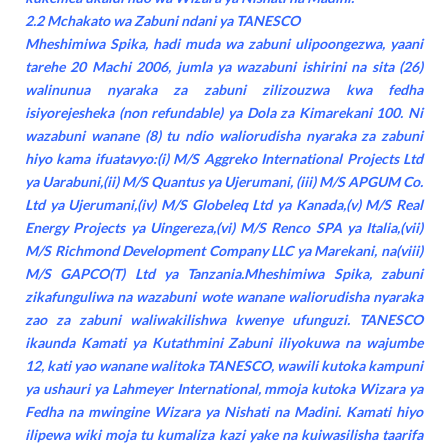
2.2 Mchakato wa Zabuni ndani ya TANESCO
Mheshimiwa Spika, hadi muda wa zabuni ulipoongezwa, yaani
tarehe 20 Machi 2006, jumla ya wazabuni ishirini na sita (26)
walinunua nyaraka za zabuni zilizouzwa kwa fedha
isiyorejesheka (non refundable) ya Dola za Kimarekani 100. Ni
wazabuni wanane (8) tu ndio waliorudisha nyaraka za zabuni
hiyo kama ifuatavyo:(i) M/S Aggreko International Projects Ltd
ya Uarabuni,(ii) M/S Quantus ya Ujerumani, (iii) M/S APGUM Co.
Ltd ya Ujerumani,(iv) M/S Globeleq Ltd ya Kanada,(v) M/S Real
Energy Projects ya Uingereza,(vi) M/S Renco SPA ya Italia,(vii)
M/S Richmond Development Company LLC ya Marekani, na(viii)
M/S GAPCO(T) Ltd ya Tanzania.Mheshimiwa Spika, zabuni
zikafunguliwa na wazabuni wote wanane waliorudisha nyaraka
zao za zabuni waliwakilishwa kwenye ufunguzi. TANESCO
ikaunda Kamati ya Kutathmini Zabuni iliyokuwa na wajumbe
12, kati yao wanane walitoka TANESCO, wawili kutoka kampuni
ya ushauri ya Lahmeyer International, mmoja kutoka Wizara ya
Fedha na mwingine Wizara ya Nishati na Madini. Kamati hiyo
ilipewa wiki moja tu kumaliza kazi yake na kuiwasilisha taarifa