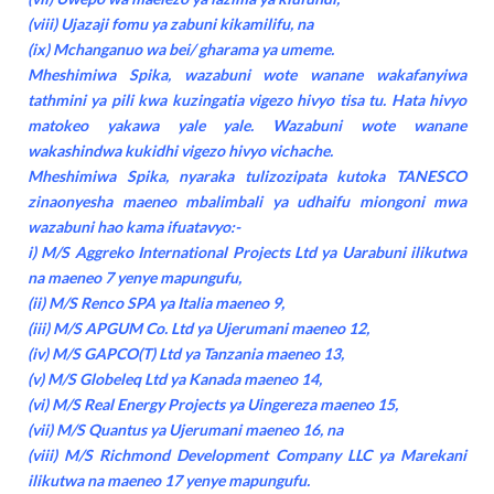
(viii) Ujazaji fomu ya zabuni kikamilifu, na
(ix) Mchanganuo wa bei/ gharama ya umeme.
Mheshimiwa Spika, wazabuni wote wanane wakafanyiwa
tathmini ya pili kwa kuzingatia vigezo hivyo tisa tu. Hata hivyo
matokeo yakawa yale yale. Wazabuni wote wanane
wakashindwa kukidhi vigezo hivyo vichache.
Mheshimiwa Spika, nyaraka tulizozipata kutoka TANESCO
zinaonyesha maeneo mbalimbali ya udhaifu miongoni mwa
wazabuni hao kama ifuatavyo:-
i) M/S Aggreko International Projects Ltd ya Uarabuni ilikutwa
na maeneo 7 yenye mapungufu,
(ii) M/S Renco SPA ya Italia maeneo 9,
(iii) M/S APGUM Co. Ltd ya Ujerumani maeneo 12,
(iv) M/S GAPCO(T) Ltd ya Tanzania maeneo 13,
(v) M/S Globeleq Ltd ya Kanada maeneo 14,
(vi) M/S Real Energy Projects ya Uingereza maeneo 15,
(vii) M/S Quantus ya Ujerumani maeneo 16, na
(viii) M/S Richmond Development Company LLC ya Marekani
ilikutwa na maeneo 17 yenye mapungufu.