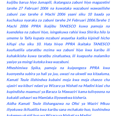
kuijibu barua hiyo Jumapili, ikatangaza zabuni hiyo magazetini
tarehe 27 Februari 2006 na kuwataka wazabuni wawasilishe
zabuni zao tarehe 6 Machi 2006 yaani siku 10 baada ya
kuchukua nyaraka za zabuni tarehe 24 Februari 2006.Tarehe 1
Machi 2006 PPRA ikaijibu TANESCO kuwa pamoja na
kuendelea na zabuni hiyo, isingekuwa rahisi kwa Shirika hilo la
umeme la Taifa kupata mzabuni anayefaa katika kipindi hicho
kifupi cha siku 10. Hata hivyo PPRA ikaitaka TANESCO
kuufuatilia utaratibu mzima wa zabuni hiyo kwa karibu ili
kuhakikisha kuwa taratibu zinafuatwa, ili kuepusha malamiko
yasiyo ya msingi kutoka kwa wazabuni.
Mheshimiwa Spika, pamoja na kuipongeza PPRA kwa
kuonyesha subira ya hali ya juu, uwazi na ukweli wa kitaaluma,
Kamati Teule ilishindwa kubaini moja kwa moja chanzo cha
ujasiri wa kiburi ndani ya Wizara ya Nishati na Madini kiasi cha
kupindisha maamuzi ya Baraza la Mawaziri kama tulivyoona na
kukaidi ushauri wa Mamlaka iliyowekwa kisheria.
Aidha Kamati Teule ilishangazwa na Ofisi ya Waziri Mkuu
iliyokuwa ikifuatilia kwa karibu sana mchakato huo, kushindwa
kukemea ukaidi huo wa Wizara ya Nishati na Madini.