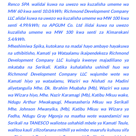
Renco SPA walidai kuwa na uwezo wa kuzalisha umeme wa
MW 60 kwa senti 10.0/kWh; Richmond Development Company
LLC alidai kuwa na uwezo wa kuzalisha umeme wa MW 100 kwa
senti 4.99/kWh; na APGUM Co. Ltd ilidai kuwa na uwezo
kuzalisha umeme wa MW 100 kwa senti za Kimarekani
5.4/kWh.
Mheshimiwa Spika, kutokana na madai hayo ambayo hayakuwa
na uthibitisho, Kamati ya Wataalamu ikaipendekeza Richmond
Development Company LLC kuingia kwenye majadiliano ya
mkataba na Serikali. Katika kuhalalisha ushindi huo wa
Richmond Development Company LLC wajumbe wote wa
Kamati hiyo ya wataalamu, Waziri wa Nishati na Madini
aliyetangulia Mhe. Dk. Ibrahim Msabaha (Mb), Waziri wa sasa
wa Wizara hiyo, Mhe. Nazir Karamagi (Mb), Katibu Mkuu wake,
Ndugu Arthur Mwakapugi, Mwanasheria Mkuu wa Serikali
Mhe. Johnson Mwanyika, (Mb), Katibu Mkuu wa Wizara ya
Fedha, Ndugu Gray Mgonja na maafisa wote waandamizi wa
Serikali na TANESCO waliotoa ushahidi mbele ya Kamati Teule,
walitoa kauli zilizofanana mithili ya wimbo maarufu kuhusu sifa