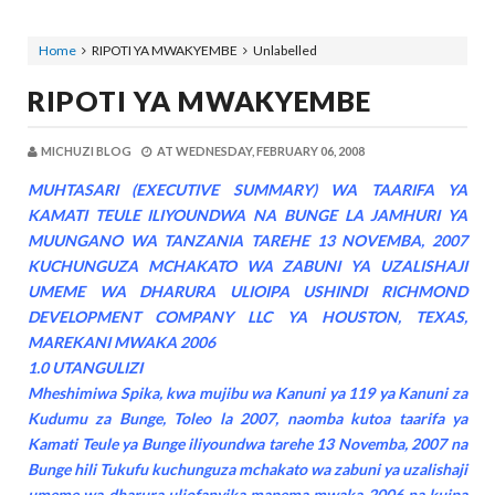
Home
RIPOTI YA MWAKYEMBE
Unlabelled
RIPOTI YA MWAKYEMBE
MICHUZI BLOG
AT
WEDNESDAY, FEBRUARY 06, 2008
MUHTASARI (EXECUTIVE SUMMARY) WA TAARIFA YA
KAMATI TEULE ILIYOUNDWA NA BUNGE LA JAMHURI YA
MUUNGANO WA TANZANIA TAREHE 13 NOVEMBA, 2007
KUCHUNGUZA MCHAKATO WA ZABUNI YA UZALISHAJI
UMEME WA DHARURA ULIOIPA USHINDI RICHMOND
DEVELOPMENT COMPANY LLC YA HOUSTON, TEXAS,
MAREKANI MWAKA 2006
1.0 UTANGULIZI
M
heshimiwa Spika, kwa mujibu wa Kanuni ya 119 ya Kanuni za
Kudumu za Bunge, Toleo la 2007, naomba kutoa taarifa ya
Kamati Teule ya Bunge iliyoundwa tarehe 13 Novemba, 2007 na
Bunge hili Tukufu kuchunguza mchakato wa zabuni ya uzalishaji
umeme wa dharura uliofanyika mapema mwaka 2006 na kuipa