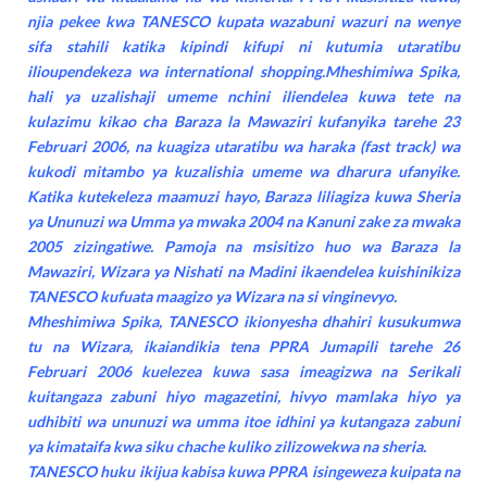
njia pekee kwa TANESCO kupata wazabuni wazuri na wenye
sifa stahili katika kipindi kifupi ni kutumia utaratibu
ilioupendekeza wa international shopping.Mheshimiwa Spika,
hali ya uzalishaji umeme nchini iliendelea kuwa tete na
kulazimu kikao cha Baraza la Mawaziri kufanyika tarehe 23
Februari 2006, na kuagiza utaratibu wa haraka (fast track) wa
kukodi mitambo ya kuzalishia umeme wa dharura ufanyike.
Katika kutekeleza maamuzi hayo, Baraza liliagiza kuwa Sheria
ya Ununuzi wa Umma ya mwaka 2004 na Kanuni zake za mwaka
2005 zizingatiwe. Pamoja na msisitizo huo wa Baraza la
Mawaziri, Wizara ya Nishati na Madini ikaendelea kuishinikiza
TANESCO kufuata maagizo ya Wizara na si vinginevyo.
Mheshimiwa Spika, TANESCO ikionyesha dhahiri kusukumwa
tu na Wizara, ikaiandikia tena PPRA Jumapili tarehe 26
Februari 2006 kuelezea kuwa sasa imeagizwa na Serikali
kuitangaza zabuni hiyo magazetini, hivyo mamlaka hiyo ya
udhibiti wa ununuzi wa umma itoe idhini ya kutangaza zabuni
ya kimataifa kwa siku chache kuliko zilizowekwa na sheria.
TANESCO huku ikijua kabisa kuwa PPRA isingeweza kuipata na