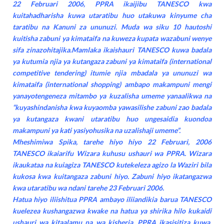
22 Februari 2006, PPRA ikaijibu TANESCO kwa
kuitahadharisha kuwa utaratibu huo utakuwa kinyume cha
taratibu na Kanuni za ununuzi. Muda wa siku 10 hautoshi
kuitisha zabuni ya kimataifa na kuweza kupata wazabuni wenye
sifa zinazohitajika.Mamlaka ikaishauri TANESCO kuwa badala
ya kutumia njia ya kutangaza zabuni ya kimataifa (international
competitive tendering) itumie njia mbadala ya ununuzi wa
kimataifa (international shopping) ambapo makampuni mengi
yanayotengeneza mitambo ya kuzalisha umeme yanaalikwa na
“kuyashindanisha kwa kuyaomba yawasilishe zabuni zao badala
ya kutangaza kwani utaratibu huo ungesaidia kuondoa
makampuni ya kati yasiyohusika na uzalishaji umeme”.
Mheshimiwa Spika, tarehe hiyo hiyo 22 Februari, 2006
TANESCO ikaiarifu Wizara kuhusu ushauri wa PPRA. Wizara
ikaukataa na kuiagiza TANESCO kutekeleza agizo la Waziri bila
kukosa kwa kuitangaza zabuni hiyo. Zabuni hiyo ikatangazwa
kwa utaratibu wa ndani tarehe 23 Februari 2006.
Hatua hiyo iliishitua PPRA ambayo iliiandikia barua TANESCO
kuelezea kushangazwa kwake na hatua ya shirika hilo kukaidi
ushauri wa kitaalamu na wa kisheria. PPRA ikasisitiza kuwa,