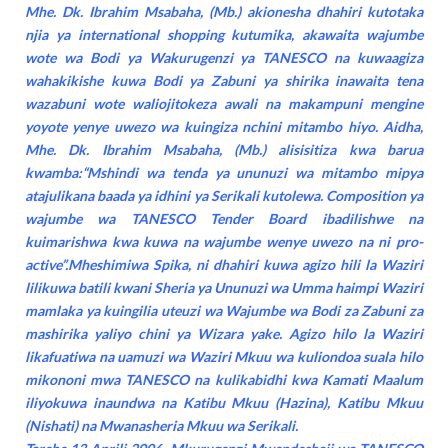
Mhe. Dk. Ibrahim Msabaha, (Mb.) akionesha dhahiri kutotaka
njia ya international shopping kutumika, akawaita wajumbe
wote wa Bodi ya Wakurugenzi ya TANESCO na kuwaagiza
wahakikishe kuwa Bodi ya Zabuni ya shirika inawaita tena
wazabuni wote waliojitokeza awali na makampuni mengine
yoyote yenye uwezo wa kuingiza nchini mitambo hiyo. Aidha,
Mhe. Dk. Ibrahim Msabaha, (Mb.) alisisitiza kwa barua
kwamba:“Mshindi wa tenda ya ununuzi wa mitambo mipya
atajulikana baada ya idhini ya Serikali kutolewa. Composition ya
wajumbe wa TANESCO Tender Board ibadilishwe na
kuimarishwa kwa kuwa na wajumbe wenye uwezo na ni pro-
active”.Mheshimiwa Spika, ni dhahiri kuwa agizo hili la Waziri
lilikuwa batili kwani Sheria ya Ununuzi wa Umma haimpi Waziri
mamlaka ya kuingilia uteuzi wa Wajumbe wa Bodi za Zabuni za
mashirika yaliyo chini ya Wizara yake. Agizo hilo la Waziri
likafuatiwa na uamuzi wa Waziri Mkuu wa kuliondoa suala hilo
mikononi mwa TANESCO na kulikabidhi kwa Kamati Maalum
iliyokuwa inaundwa na Katibu Mkuu (Hazina), Katibu Mkuu
(Nishati) na Mwanasheria Mkuu wa Serikali.