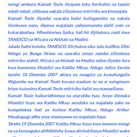
nyingi ambazo Kamati Teule ilizipata toka Serikalini na taasisi
mbali mbali, zilikuwa nakala zilizokosa mtiririko wa kimasijala.
Kamati Teule ilipodai nyaraka halisi kulinganisha na nakala
ilizokuwa nazo, ilipewa majalada yaliyoonyesha dalili zote za
kukarabatiwa. Mheshimiwa Spika, hali hii ilijitokeza zaidi kwa
TANESCO na Wizara ya Nishati na Madini.
Jalada halisi kutoka TANESCO lilichukua siku tatu kuifikia Ofisi
Ndogo ya Bunge likiwa na nyaraka zenye namba zilizokosa
mtiririko stahili. Wizara ya Nishati na Madini ndiyo iliyotia fora
kwa kumtuma Msaidizi wa Katibu Mkuu, Ndugu Julius Sarota
tarehe 18 Disemba 2007 akiwa na maagizo ya kuwafungulia
Wajumbe wa Kamati Teule kurasa maalum tu na si nyinginezo
hivyo kuinyima Kamati Teule mtiririko halisi wa mawasiliano.
Kamati Teule haikuridhishwa na utaratibu huo, hivyo ilimtaka
Msaidizi huyo wa Katibu Mkuu aondoke na majalada yake na
kumpelekea hati ya kuitwa Katibu Mkuu, Ndugu Arthur
Mwakapugi afike yeye mwenyewe na majalada hayo.
Tarehe 19 Disemba 2007 Katibu Mkuu huyo kwa maneno mengi
na ya kuzunguka alithibitisha kuwa alichokifanya Msaidizi wake