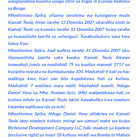
wangeendelea kusema uongo chini ya kiapo ili kulinda heshima
ya Bunge.
Mheshimiwa Spika, uliuona umuhimu wa kuiongezea muda
Kamati Teule, hivyo tarehe 13 Disemba 2007 ukaridhia ombi la
Kamati Teule na kuweka tarehe 31 Disemba 2007 kuwa tarehe
ya kuwasilisha taarifa ya uchunguzi. Tunakushukuru sana kwa
hatua hiyo.
Mheshimiwa Spika, hadi kufikia tarehe 31 Disemba 2007 siku
ilipowasilisha taarifa yake kwako, Kamati Teule ilikuwa
imewahoji jumla ya mashahidi 75 na kuuliza maswali 2717 na
kuzipitia nyaraka na kumbukumbu 104. Mashahidi 4 kati ya hao
walikuja kwa hiari yao bila kupelekewa hati za kuitwa.
Mashahidi 7 waliitwa mara mbili. Mashahidi wawili, Ndugu
Daniel Yona na Mhe. Rostam Aziz, (Mb) walipelekewa hati za
kuitwa mbele ya Kamati Teule lakini hawakufika kwa maelezo
kwamba walikuwa nje ya nchi.
Mheshimiwa Spika, Ndugu Daniel Yona alitakiwa na Kamati
Teule atoe maelezo kuhusu msingi wa uamuzi wake wa kuipa
Richmond Development Company LLC, haki maalum ya kipekee
(exclusive right) ya miezi 18 kuhusu mradi wa Bomba la Mafuta