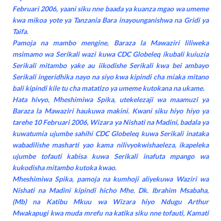
Februari 2006, yaani siku nne baada ya kuanza mgao wa umeme
kwa mikoa yote ya Tanzania Bara inayounganishwa na Gridi ya
Taifa.
Pamoja na mambo mengine, Baraza la Mawaziri liliweka
msimamo wa Serikali wazi kuwa CDC Globeleq ikubali kuiuzia
Serikali mitambo yake au iikodishe Serikali kwa bei ambayo
Serikali ingeridhika nayo na siyo kwa kipindi cha miaka mitano
bali kipindi kile tu cha matatizo ya umeme kutokana na ukame.
Hata hivyo, Mheshimiwa Spika, utekelezaji wa maamuzi ya
Baraza la Mawaziri haukuwa makini. Kwani siku hiyo hiyo ya
tarehe 10 Februari 2006, Wizara ya Nishati na Madini, badala ya
kuwatumia ujumbe sahihi CDC Globeleq kuwa Serikali inataka
wabadilishe masharti yao kama nilivyokwishaeleza, ikapeleka
ujumbe tofauti kabisa kuwa Serikali inafuta mpango wa
kukodisha mitambo kutoka kwao.
Mheshimiwa Spika, pamoja na kumhoji aliyekuwa Waziri wa
Nishati na Madini kipindi hicho Mhe. Dk. Ibrahim Msabaha,
(Mb) na Katibu Mkuu wa Wizara hiyo Ndugu Arthur
Mwakapugi kwa muda mrefu na katika siku nne tofauti, Kamati