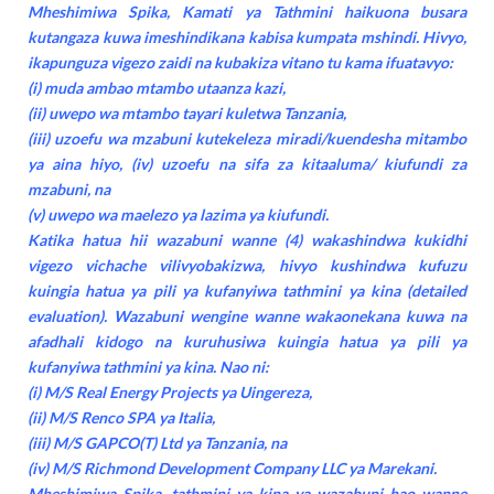
Mheshimiwa Spika, Kamati ya Tathmini haikuona busara
kutangaza kuwa imeshindikana kabisa kumpata mshindi. Hivyo,
ikapunguza vigezo zaidi na kubakiza vitano tu kama ifuatavyo:
(i) muda ambao mtambo utaanza kazi,
(ii) uwepo wa mtambo tayari kuletwa Tanzania,
(iii) uzoefu wa mzabuni kutekeleza miradi/kuendesha mitambo
ya aina hiyo, (iv) uzoefu na sifa za kitaaluma/ kiufundi za
mzabuni, na
(v) uwepo wa maelezo ya lazima ya kiufundi.
Katika hatua hii wazabuni wanne (4) wakashindwa kukidhi
vigezo vichache vilivyobakizwa, hivyo kushindwa kufuzu
kuingia hatua ya pili ya kufanyiwa tathmini ya kina (detailed
evaluation). Wazabuni wengine wanne wakaonekana kuwa na
afadhali kidogo na kuruhusiwa kuingia hatua ya pili ya
kufanyiwa tathmini ya kina. Nao ni:
(i) M/S Real Energy Projects ya Uingereza,
(ii) M/S Renco SPA ya Italia,
(iii) M/S GAPCO(T) Ltd ya Tanzania, na
(iv) M/S Richmond Development Company LLC ya Marekani.
Mheshimiwa Spika, tathmini ya kina ya wazabuni hao wanne