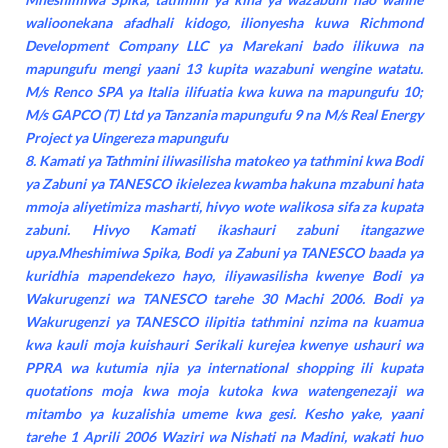
walioonekana afadhali kidogo, ilionyesha kuwa Richmond
Development Company LLC ya Marekani bado ilikuwa na
mapungufu mengi yaani 13 kupita wazabuni wengine watatu.
M/s Renco SPA ya Italia ilifuatia kwa kuwa na mapungufu 10;
M/s GAPCO (T) Ltd ya Tanzania mapungufu 9 na M/s Real Energy
Project ya Uingereza mapungufu
8. Kamati ya Tathmini iliwasilisha matokeo ya tathmini kwa Bodi
ya Zabuni ya TANESCO ikielezea kwamba hakuna mzabuni hata
mmoja aliyetimiza masharti, hivyo wote walikosa sifa za kupata
zabuni. Hivyo Kamati ikashauri zabuni itangazwe
upya.Mheshimiwa Spika, Bodi ya Zabuni ya TANESCO baada ya
kuridhia mapendekezo hayo, iliyawasilisha kwenye Bodi ya
Wakurugenzi wa TANESCO tarehe 30 Machi 2006. Bodi ya
Wakurugenzi ya TANESCO ilipitia tathmini nzima na kuamua
kwa kauli moja kuishauri Serikali kurejea kwenye ushauri wa
PPRA wa kutumia njia ya international shopping ili kupata
quotations moja kwa moja kutoka kwa watengenezaji wa
mitambo ya kuzalishia umeme kwa gesi. Kesho yake, yaani
tarehe 1 Aprili 2006 Waziri wa Nishati na Madini, wakati huo