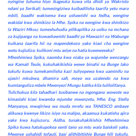
nyingine tuhuma hiyo ikageuka kuwa vita dhidi ya Wakristo
ndani ya Serikali; tumesingiziwa kuibadilisha taarifa yetu mara
mbili, baadhi wakisema kwa ushawishi wa fedha, wengine
wakidai kwa shinikizo la Mhe. Spika na wengine kwa shinikizo
la Waziri Mkuu; tumeshuhudia pilikapilika za usiku na mchana
za kujipanga na kuwashawishi baadhi ya Mawaziri na Wabunge
kuikana taarifa hii na mapendekezo yake kiasi cha wengine
wetu kujiuliza: kulikoni mtu asiye na hatia kuweweseka?
Mheshimiwa Spika, naomba kwa niaba ya wajumbe wenzangu
wa Kamati Teule, kukuhakikishia wewe binafsi na Bunge lako
tukufu kuwa tumekamilisha kazi tuliyopewa kwa uaminifu na
ujasiri mkubwa, dhamira safi, moyo wa uzalendo na kwa
kumtanguliza mbele Mwenyezi Mungu katika kila tulilolifanya.
Tulichukua kila tahadhari tusibanwe na mgongano wowote wa
kimaslahi kiasi kwamba mjumbe mwenzetu, Mhe. Eng. Stella
Manyanya, mwajiriwa wa muda mrefu wa TANESCO ambaye
alikuwa kwenye likizo isiyo na malipo, akaamua kukatisha ajira
yake kwa kujiuzuru. Aidha, tunakuhakikishia Mheshimiwa
Spika kuwa hatukupokea senti tano ya mtu wala baiskeli yake.
Mwenye ushahidi tofauti, basi alithibitishie Bunge hili tukufu.