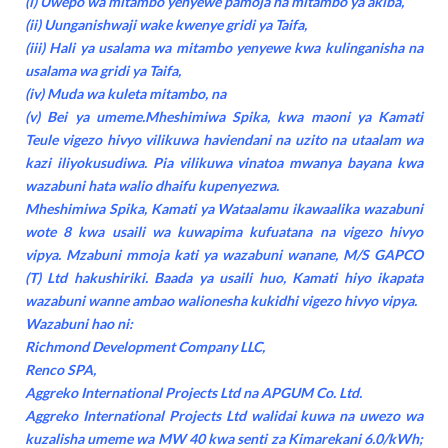
(i) Uwepo wa mitambo yenyewe pamoja na mitambo ya akiba,
(ii) Uunganishwaji wake kwenye gridi ya Taifa,
(iii) Hali ya usalama wa mitambo yenyewe kwa kulinganisha na
usalama wa gridi ya Taifa,
(iv) Muda wa kuleta mitambo, na
(v) Bei ya umeme.Mheshimiwa Spika, kwa maoni ya Kamati
Teule vigezo hivyo vilikuwa haviendani na uzito na utaalam wa
kazi iliyokusudiwa. Pia vilikuwa vinatoa mwanya bayana kwa
wazabuni hata walio dhaifu kupenyezwa.
Mheshimiwa Spika, Kamati ya Wataalamu ikawaalika wazabuni
wote 8 kwa usaili wa kuwapima kufuatana na vigezo hivyo
vipya. Mzabuni mmoja kati ya wazabuni wanane, M/S GAPCO
(T) Ltd hakushiriki. Baada ya usaili huo, Kamati hiyo ikapata
wazabuni wanne ambao walionesha kukidhi vigezo hivyo vipya.
Wazabuni hao ni:
Richmond Development Company LLC,
Renco SPA,
Aggreko International Projects Ltd na APGUM Co. Ltd.
Aggreko International Projects Ltd walidai kuwa na uwezo wa
kuzalisha umeme wa MW 40 kwa senti za Kimarekani 6.0/kWh;