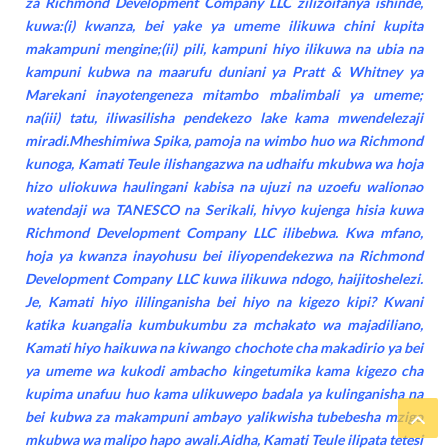
za Richmond Development Company LLC zilizoifanya ishinde,
kuwa:(i) kwanza, bei yake ya umeme ilikuwa chini kupita
makampuni mengine;(ii) pili, kampuni hiyo ilikuwa na ubia na
kampuni kubwa na maarufu duniani ya Pratt & Whitney ya
Marekani inayotengeneza mitambo mbalimbali ya umeme;
na(iii) tatu, iliwasilisha pendekezo lake kama mwendelezaji
miradi.Mheshimiwa Spika, pamoja na wimbo huo wa Richmond
kunoga, Kamati Teule ilishangazwa na udhaifu mkubwa wa hoja
hizo uliokuwa haulingani kabisa na ujuzi na uzoefu walionao
watendaji wa TANESCO na Serikali, hivyo kujenga hisia kuwa
Richmond Development Company LLC ilibebwa. Kwa mfano,
hoja ya kwanza inayohusu bei iliyopendekezwa na Richmond
Development Company LLC kuwa ilikuwa ndogo, haijitoshelezi.
Je, Kamati hiyo ililinganisha bei hiyo na kigezo kipi? Kwani
katika kuangalia kumbukumbu za mchakato wa majadiliano,
Kamati hiyo haikuwa na kiwango chochote cha makadirio ya bei
ya umeme wa kukodi ambacho kingetumika kama kigezo cha
kupima unafuu huo kama ulikuwepo badala ya kulinganisha na
bei kubwa za makampuni ambayo yalikwisha tubebesha mzigo
mkubwa wa malipo hapo awali.Aidha, Kamati Teule ilipata tetesi