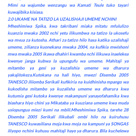
Mimi na wajumbe wenzangu wa Kamati Teule tuko tayari
kuwajibika kisiasa.
2.0 UKAME NA TATIZO LA UZALISHAJI UMEME NCHINI
Mheshimiwa Spika, kwa takribani miaka mitatu mfululizo
kuanzia mwaka 2002 nchi yetu ilikumbwa na tatizo la ukosefu
wa mvua za kutosha. Athari za tatizo hilo hasa katika uzalishaji
umeme, zilianza kuonekana mwaka 2004, na kufikia mwishoni
mwa mwaka 2005 ikawa dhahiri kwamba nchi ilikuwa inaelekea
kwenye janga kubwa la upungufu wa umeme. Mahitaji ya
mitambo ya gesi ya kuzalishia umeme wa dharura
yakajitokeza.Kutokana na hali hiyo, mwezi Disemba 2005
TANESCO iliiomba Serikali kufikiria na kuidhinisha mpango wa
kukodisha mitambo ya kuzalisha umeme wa dharura kwa
kutumia gesi kutoka kwenye makampuni yanayofahamika kwa
biashara hiyo chini ya Mikataba ya kuuziana umeme kwa muda
usiopungua miezi kumi na mbili.Mheshimiwa Spika, tarehe 28
Disemba 2005 Serikali ilikubali ombi hilo na kuiruhusu
TANESCO kuwasiliana moja kwa moja na kampuni ya SONGAS
iliyopo nchini kuhusu mahitaji hayo ya dharura. Bila kuchelewa