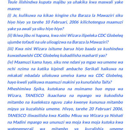
Teule ilishindwa kupata majibu ya uhakika kwa maswali yake
manne:
(i) Je, kulikuwa na kikao kingine cha Baraza la Mawaziri siku
hiyo hiyo ya tarehe 10 Februari, 2006 kilichotengua maamuzi
yake ya awali ya siku hiyo hiyo?
(ii) Ikiwa jibu ni hapana, kwa nini Wizara ilipeleka CDC Globeleq
ujumbe tofauti na ule ulioagizwa na Baraza la Mawaziri?
(iii) Kwa nini Wizara isitume barua hiyo baada ya kushindwa
kuwashawishi CDC Globeleq kubadilisha masharti yao?
(iv) Maamuzi kama hayo, siku nne ndani ya mgao wa umeme wa
nchi nzima na katika kipindi ambacho Serikali haikuwa na
mkakati mbadala uliokuwa umeiva kama wa CDC Globeleq,
hayo kweli yalikuwa maamuzi makini ya kunufaisha Taifa?
Mheshimiwa Spika, kutokana na msimamo huo mpya wa
Wizara, TANESCO ikaachana na mpango wa kukodisha
mitambo na kuelekeza nguvu zake kwenye kununua mitambo
mipya ya kuzalishia umeme. Hivyo, tarehe 20 Februari 2006,
TANESCO iliwasilisha kwa Katibu Mkuu wa Wizara ya Nishati
na Madini mpango wa ununuzi wa moja kwa moja kutoka kwa
watengenezaji wa mitambo ya kuzalishia umeme