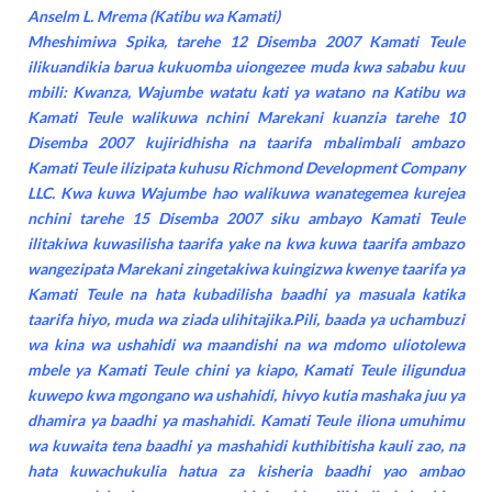
Anselm L. Mrema (Katibu wa Kamati)
Mheshimiwa Spika, tarehe 12 Disemba 2007 Kamati Teule
ilikuandikia barua kukuomba uiongezee muda kwa sababu kuu
mbili: Kwanza, Wajumbe watatu kati ya watano na Katibu wa
Kamati Teule walikuwa nchini Marekani kuanzia tarehe 10
Disemba 2007 kujiridhisha na taarifa mbalimbali ambazo
Kamati Teule ilizipata kuhusu Richmond Development Company
LLC. Kwa kuwa Wajumbe hao walikuwa wanategemea kurejea
nchini tarehe 15 Disemba 2007 siku ambayo Kamati Teule
ilitakiwa kuwasilisha taarifa yake na kwa kuwa taarifa ambazo
wangezipata Marekani zingetakiwa kuingizwa kwenye taarifa ya
Kamati Teule na hata kubadilisha baadhi ya masuala katika
taarifa hiyo, muda wa ziada ulihitajika.Pili, baada ya uchambuzi
wa kina wa ushahidi wa maandishi na wa mdomo uliotolewa
mbele ya Kamati Teule chini ya kiapo, Kamati Teule iligundua
kuwepo kwa mgongano wa ushahidi, hivyo kutia mashaka juu ya
dhamira ya baadhi ya mashahidi. Kamati Teule iliona umuhimu
wa kuwaita tena baadhi ya mashahidi kuthibitisha kauli zao, na
hata kuwachukulia hatua za kisheria baadhi yao ambao