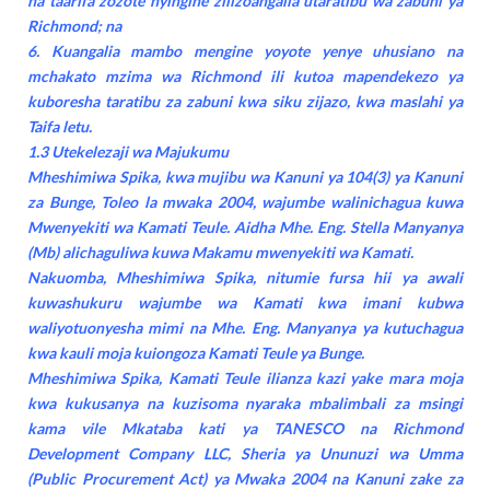
na taarifa zozote nyingine zilizoangalia utaratibu wa zabuni ya
Richmond; na
6. Kuangalia mambo mengine yoyote yenye uhusiano na
mchakato mzima wa Richmond ili kutoa mapendekezo ya
kuboresha taratibu za zabuni kwa siku zijazo, kwa maslahi ya
Taifa letu.
1.3 Utekelezaji wa Majukumu
Mheshimiwa Spika, kwa mujibu wa Kanuni ya 104(3) ya Kanuni
za Bunge, Toleo la mwaka 2004, wajumbe walinichagua kuwa
Mwenyekiti wa Kamati Teule. Aidha Mhe. Eng. Stella Manyanya
(Mb) alichaguliwa kuwa Makamu mwenyekiti wa Kamati.
Nakuomba, Mheshimiwa Spika, nitumie fursa hii ya awali
kuwashukuru wajumbe wa Kamati kwa imani kubwa
waliyotuonyesha mimi na Mhe. Eng. Manyanya ya kutuchagua
kwa kauli moja kuiongoza Kamati Teule ya Bunge.
Mheshimiwa Spika, Kamati Teule ilianza kazi yake mara moja
kwa kukusanya na kuzisoma nyaraka mbalimbali za msingi
kama vile Mkataba kati ya TANESCO na Richmond
Development Company LLC, Sheria ya Ununuzi wa Umma
(Public Procurement Act) ya Mwaka 2004 na Kanuni zake za