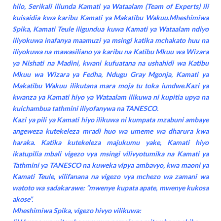
hilo, Serikali iliunda Kamati ya Wataalam (Team of Experts) ili
kuisaidia kwa karibu Kamati ya Makatibu Wakuu.Mheshimiwa
Spika, Kamati Teule iligundua kuwa Kamati ya Wataalam ndiyo
iliyokuwa inafanya maamuzi ya msingi katika mchakato huu na
iliyokuwa na mawasiliano ya karibu na Katibu Mkuu wa Wizara
ya Nishati na Madini, kwani kufuatana na ushahidi wa Katibu
Mkuu wa Wizara ya Fedha, Ndugu Gray Mgonja, Kamati ya
Makatibu Wakuu ilikutana mara moja tu toka iundwe.Kazi ya
kwanza ya Kamati hiyo ya Wataalam ilikuwa ni kupitia upya na
kuichambua tathmini iliyofanywa na TANESCO.
Kazi ya pili ya Kamati hiyo ilikuwa ni kumpata mzabuni ambaye
angeweza kutekeleza mradi huo wa umeme wa dharura kwa
haraka. Katika kutekeleza majukumu yake, Kamati hiyo
ikatupilia mbali vigezo vya msingi vilivyotumika na Kamati ya
Tathmini ya TANESCO na kuweka vipya ambavyo, kwa maoni ya
Kamati Teule, vilifanana na vigezo vya mchezo wa zamani wa
watoto wa sadakarawe: “mwenye kupata apate, mwenye kukosa
akose”.
Mheshimiwa Spika, vigezo hivyo vilikuwa: