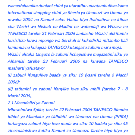
wanaofahamika duniani chini ya utaratibu unaotambuliwa kama
international shopping chini ya Sheria ya Ununuzi wa Umma ya
mwaka 2004 na Kanuni zake. Hatua hiyo ikafuatiwa na kikao
cha Waziri wa Nishati na Madini na watendaji wa Wizara na
TANESCO tarehe 21 Februari 2006 ambacho Waziri alikitumia
kusisitiza kuwa mpango wa Serikali si kukodisha mitambo bali
kununua na kuiagiza TANESCO kutangaza zabuni mara moja.
Waziri alitaka tangazo la zabuni lichapishwe magazetini siku ya
Alhamisi tarehe 23 Februari 2006 na kuwapa TANESCO
masharti yafuatayo:
(i) zabuni ifunguliwe baada ya siku 10 (yaani tarehe 6 Machi
2006);
(ii) tathmini ya zabuni ifanyike kwa siku mbili (tarehe 7 - 8
Machi 2006).
2.1 Maandalizi ya Zabuni
Mheshimiwa Spika, tarehe 22 Februari 2006 TANESCO iliomba
idhini ya Mamlaka ya Udhibiti wa Ununuzi wa Umma (PPRA)
kutangaza zabuni hiyo kwa muda wa siku 10 badala ya siku 45
zinazoainishwa katika Kanuni za Ununuzi. Tarehe hiyo hiyo ya