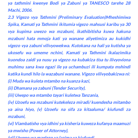
ya tathmini kwenye Bodi ya Zabuni ya TANESCO tarehe 28
Machi, 2006.
2.3 Vigezo vya Tathmini (Preliminary Evaluation)Mheshimiwa
Spika, Kamati ya Tathmini ikitumia vigezo mahsusi karibu ya 30
vya kupima uwezo wa mzabuni, ikathibitisha kuwa hakuna
mzabuni hata mmoja kati ya wanane aliyetimiza au kukidhi
vigezo vya zabuni vilivyowekwa. Kutokana na hali ya kutisha ya
ukosefu wa umeme nchini, Kamati ya Tathmini ikalazimika
kuondoa zaidi ya nusu ya vigezo na kubakiza tisa tu ilivyoviona
muhimu sana kwa ngazi ile ya uchambuzi ili kumpata mshindi
katika kundi hilo la wazabuni wanane. Vigezo vilivyobakizwa ni:
(i) Muda wa kuleta mtambo na kuanza kazi,
(ii) Dhamana ya zabuni (Tender Security),
(iii) Uwepo wa mtambo tayari kuletwa Tanzania,
(iv) Uzoefu wa mzabuni kutekeleza miradi/ kuendesha mitambo
ya aina hiyo, (v) Uzoefu na sifa za kitaaluma/ kiufundi za
mzabuni,
(vi) Viambatisho vya idhini ya kisheria kuweza kufanya maamuzi
ya mwisho (Power of Attorney),
(vii) Uwepo wa maelezo ya lazima ya kiufundi,