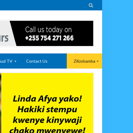

uzi TV
Contact Us
Zilizobamba