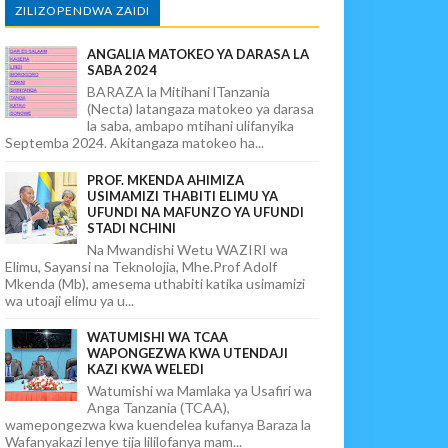
ZILIZOPENDWA ZAIDI
ANGALIA MATOKEO YA DARASA LA
SABA 2024
BARAZA la Mitihani lTanzania
(Necta) latangaza matokeo ya darasa
la saba, ambapo mtihani ulifanyika
Septemba 2024. Akitangaza matokeo ha...
PROF. MKENDA AHIMIZA
USIMAMIZI THABITI ELIMU YA
UFUNDI NA MAFUNZO YA UFUNDI
STADI NCHINI
Na Mwandishi Wetu WAZIRI wa
Elimu, Sayansi na Teknolojia, Mhe.Prof Adolf
Mkenda (Mb), amesema uthabiti katika usimamizi
wa utoaji elimu ya u...
WATUMISHI WA TCAA
WAPONGEZWA KWA UTENDAJI
KAZI KWA WELEDI
Watumishi wa Mamlaka ya Usafiri wa
Anga Tanzania (TCAA),
wamepongezwa kwa kuendelea kufanya Baraza la
Wafanyakazi lenye tija lililofanya mam...