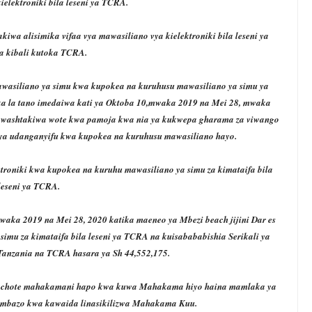
ielektroniki bila leseni ya TCRA.
iwa alisimika vifaa vya mawasiliano vya kielektroniki bila leseni ya
a kibali kutoka TCRA.
wasiliano ya simu kwa kupokea na kuruhusu mawasiliano ya simu ya
taka la tano imedaiwa kati ya Oktoba 10,mwaka 2019 na Mei 28, mwaka
am washtakiwa wote kwa pamoja kwa nia ya kukwepa gharama za viwango
anya udanganyifu kwa kupokea na kuruhusu mawasiliano hayo.
troniki kwa kupokea na kuruhu mawasiliano ya simu za kimataifa bila
leseni ya TCRA.
aka 2019 na Mei 28, 2020 katika maeneo ya Mbezi beach jijini Dar es
simu za kimataifa bila leseni ya TCRA na kuisabababishia Serikali ya
anzania na TCRA hasara ya Sh 44,552,175.
chochote mahakamani hapo kwa kuwa Mahakama hiyo haina mamlaka ya
 ambazo kwa kawaida linasikilizwa Mahakama Kuu.