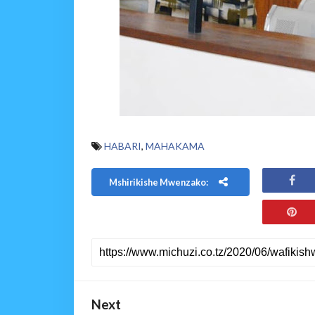
HABARI
,
MAHAKAMA
Mshirikishe Mwenzako:
Next