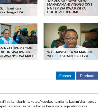
TAKUKURU YAWAFIKISHA
MAHAKAMANI VIGOGO CWT
Kizimbani Kwa
NA TEMESA KWA KESI YA
 Ya Uongo TRA
UHUJUMU UCHUMI
MA YATUPA MAOMBI
SU KUUNGWA KWENYE
WASHAWISHIKA NA MANENO
A MGAWANYO WA MALI
YA LISSU, SHAHIDI AELEZA
Blogger
Facebook
 ajili ya kuhabarisha, kutoa/kupokea taarifa na kuelimisha mambo
apotoa maoni usichafue hali ya hewa wala usijeruhi hisia za