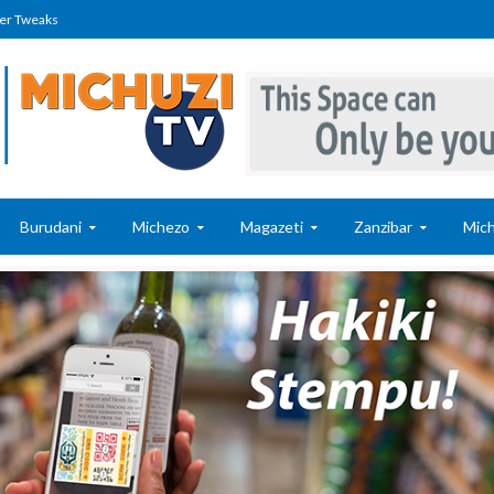
er Tweaks
Burudani
Michezo
Magazeti
Zanzibar
Mich