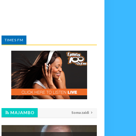
TIMES FM
MAJAMBO
Soma zaidi