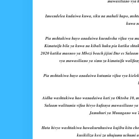
mawasiliano vya k
Imeendelea kudaiwa kuwa, siku na mahali hapo, mshtak
kuwa n
Pia mshtakiwa huyo anadaiwa kuendesha vifaa vya ma
Kimataifa bila ya kuwa na kibali huku pia katika sh
2020 katika maeneo ya Mbezi beach jijini Dar es Sala
vya mawasiliano ya simu za kimataifa walif
Pia mshtakiwa huyo anadaiwa kutumia vifaa vya kielek
Aidha washtakiwa hao wanadaiwa kati ya Oktoba 10, mw
Salaam walitumia vifaa hivyo kufanya mawasiliano ya 
Jamuhuri ya Muungano wa T
Hata hivyo washtakiwa hawakuruhusiwa kujibu kitu 
kusikiliza kesi za uhujumu uchumi