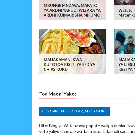
MBUNGE MNZAVA: MAPATO
YA ARDHI YARUDI WIZARA YA
Watatu 
ARDHI KUIMARISHA MIFUMO
Matamko
MAHAKAMANI KWA
MAHAKA
KUTOTOA RISITI YA EFD YA
YA LIS
CHIPS KUKU
KESI Y
Toa Maoni Yako:
0 COMMENTS SO FAR,ADD YOURS
Hii ni Blog ya Watanzania popote walipo duniani kwa
yote yaliyo chanya kwa Taifa letu. Tafadhali sana un