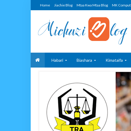
Home
Jiachie Blog
Mtaa Kwa Mtaa Blog
MK Comput
Habari
Biashara
Kimataifa