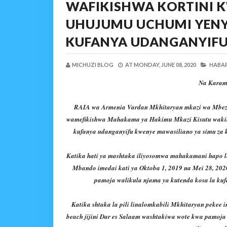
WAFIKISHWA KORTINI K
UHUJUMU UCHUMI YENY
KUFANYA UDANGANYIFU 
MICHUZI BLOG
AT
MONDAY, JUNE 08, 2020
HABAR
Na Karam
RAIA wa Armenia Vardan Mkhitaryan mkazi wa Mbezi
wamefikishwa Mahakama ya Hakimu Mkazi Kisutu wakika
kufanya udanganyifu kwenye mawasiliano ya simu za kim
Katika hati ya mashtaka iliyosomwa mahakamani hapo 
Mbando imedai kati ya Oktoba 1, 2019 na Mei 28, 2020
pamoja walikula njama ya kutenda kosa la kuf
Katika shtaka la pili linalomkabili Mkhitaryan pekee
beach jijini Dar es Salaam washtakiwa wote kwa pamoja 