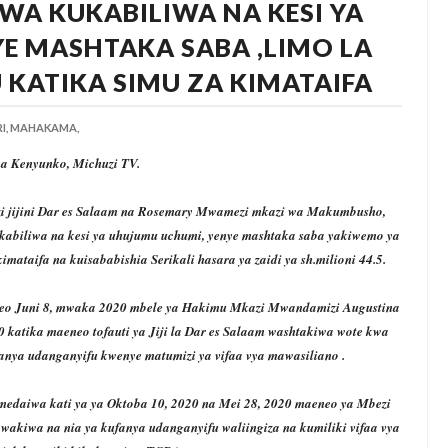
WA KUKABILIWA NA KESI YA
E MASHTAKA SABA ,LIMO LA
KATIKA SIMU ZA KIMATAIFA
I,
MAHAKAMA,
a Kenyunko, Michuzi TV.
 jijini Dar es Salaam na Rosemary Mwamezi mkazi wa Makumbusho,
biliwa na kesi ya uhujumu uchumi, yenye mashtaka saba yakiwemo ya
ataifa na kuisababishia Serikali hasara ya zaidi ya sh.milioni 44.5.
leo Juni 8, mwaka 2020 mbele ya Hakimu Mkazi Mwandamizi Augustina
 katika maeneo tofauti ya Jiji la Dar es Salaam washtakiwa wote kwa
anya udanganyifu kwenye matumizi ya vifaa vya mawasiliano .
 imedaiwa kati ya ya Oktoba 10, 2020 na Mei 28, 2020 maeneo ya Mbezi
wakiwa na nia ya kufanya udanganyifu waliingiza na kumiliki vifaa vya