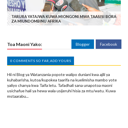
TARURA YATAJWA KUWA MIONGONI MWA TAASISI BORA
ZA MIUNDOMBINU AFRIKA
Toa Maoni Yako:
Blogger
Facebook
0 COMMENTS SO FAR,ADD YOURS
Hii ni Blog ya Watanzania popote walipo duniani kwa ajili ya
kuhabarisha, kutoa/kupokea taarifa na kuelimisha mambo yote
yaliyo chanya kwa Taifa letu. Tafadhali sana unapotoa maoni
usichafue hali ya hewa wala usijeruhi hisia za mtu/watu. Kuwa
mstaarabu...