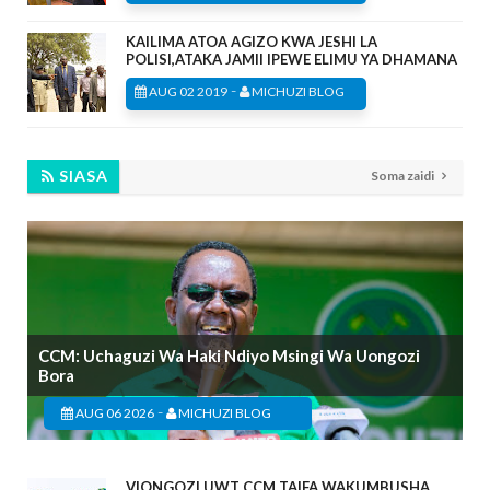
KAILIMA ATOA AGIZO KWA JESHI LA
POLISI,ATAKA JAMII IPEWE ELIMU YA DHAMANA
-
AUG 02 2019
MICHUZI BLOG
SIASA
Soma zaidi
CCM: Uchaguzi Wa Haki Ndiyo Msingi Wa Uongozi
Bora
-
AUG 06 2026
MICHUZI BLOG
VIONGOZI UWT CCM TAIFA WAKUMBUSHA