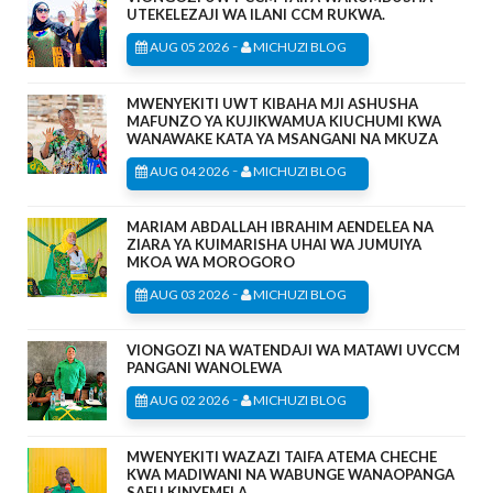
UTEKELEZAJI WA ILANI CCM RUKWA.
-
AUG 05 2026
MICHUZI BLOG
MWENYEKITI UWT KIBAHA MJI ASHUSHA
MAFUNZO YA KUJIKWAMUA KIUCHUMI KWA
WANAWAKE KATA YA MSANGANI NA MKUZA
-
AUG 04 2026
MICHUZI BLOG
MARIAM ABDALLAH IBRAHIM AENDELEA NA
ZIARA YA KUIMARISHA UHAI WA JUMUIYA
MKOA WA MOROGORO
-
AUG 03 2026
MICHUZI BLOG
VIONGOZI NA WATENDAJI WA MATAWI UVCCM
PANGANI WANOLEWA
-
AUG 02 2026
MICHUZI BLOG
MWENYEKITI WAZAZI TAIFA ATEMA CHECHE
KWA MADIWANI NA WABUNGE WANAOPANGA
SAFU KINYEMELA