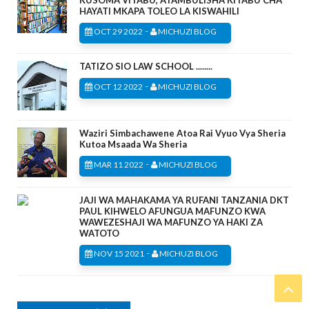
KUSOMA VITABU, ATAMBULISHA KITABU CHA
HAYATI MKAPA TOLEO LA KISWAHILI
-
OCT 29 2022
MICHUZI BLOG
TATIZO SIO LAW SCHOOL ........
-
OCT 12 2022
MICHUZI BLOG
Waziri Simbachawene Atoa Rai Vyuo Vya Sheria
Kutoa Msaada Wa Sheria
-
MAR 11 2022
MICHUZI BLOG
JAJI WA MAHAKAMA YA RUFANI TANZANIA DKT
PAUL KIHWELO AFUNGUA MAFUNZO KWA
WAWEZESHAJI WA MAFUNZO YA HAKI ZA
WATOTO
-
NOV 15 2021
MICHUZI BLOG