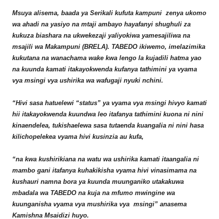
Msuya alisema, baada ya Serikali kufuta kampuni zenya ukomo
wa ahadi na yasiyo na mtaji ambayo hayafanyi shughuli za
kukuza biashara na ukwekezaji yaliyokiwa yamesajiliwa na
msajili wa Makampuni (BRELA). TABEDO ikiwemo, imelazimika
kukutana na wanachama wake kwa lengo la kujadili hatma yao
na kuunda kamati itakayokwenda kufanya tathimini ya vyama
vya msingi vya ushirika wa wafugaji nyuki nchini.
“Hivi sasa hatuelewi “status” ya vyama vya msingi hivyo kamati
hii itakayokwenda kuundwa leo itafanya tathimini kuona ni nini
kinaendelea, tukishaelewa sasa tutaenda kuangalia ni nini hasa
kilichopelekea vyama hivi kusinzia au kufa,
“na kwa kushirikiana na watu wa ushirika kamati itaangalia ni
mambo gani itafanya kuhakikisha vyama hivi vinasimama na
kushauri namna bora ya kuunda muunganiko utakakuwa
mbadala wa TABEDO na kuja na mfumo mwingine wa
kuunganisha vyama vya mushirika vya msingi” anasema
Kamishna Msaidizi huyo.