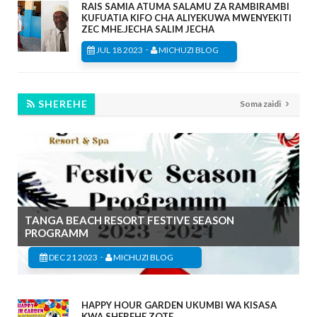
RAIS SAMIA ATUMA SALAMU ZA RAMBIRAMBI
KUFUATIA KIFO CHA ALIYEKUWA MWENYEKITI
ZEC MHE.JECHA SALIM JECHA
-
JUL 18 2023
MICHUZI BLOG
SHEREHE
Soma zaidi
TANGA BEACH RESORT FESTIVE SEASON
PROGRAMM
-
DEC 21 2023
MICHUZI BLOG
HAPPY HOUR GARDEN UKUMBI WA KISASA
KWA SHEREHE ZOTE