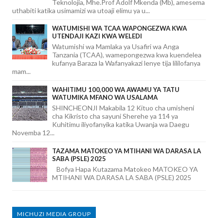
Teknolojia, Mhe.Prof Adolf Mkenda (Mb), amesema
uthabiti katika usimamizi wa utoaji elimu ya u...
WATUMISHI WA TCAA WAPONGEZWA KWA
UTENDAJI KAZI KWA WELEDI
Watumishi wa Mamlaka ya Usafiri wa Anga
Tanzania (TCAA), wamepongezwa kwa kuendelea
kufanya Baraza la Wafanyakazi lenye tija lililofanya
mam...
WAHITIMU 100,000 WA AWAMU YA TATU
WATUMIKA MFANO WA USALAMA
SHINCHEONJI Makabila 12 Kituo cha umisheni
cha Kikristo cha sayuni Sherehe ya 114 ya
Kuhitimu iliyofanyika katika Uwanja wa Daegu
Novemba 12...
TAZAMA MATOKEO YA MTIHANI WA DARASA LA
SABA (PSLE) 2025
Bofya Hapa Kutazama Matokeo MATOKEO YA
MTIHANI WA DARASA LA SABA (PSLE) 2025
MICHUZI MEDIA GROUP