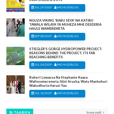
-
JUL 29 2020
MICHUZI BLOG
NGUZA VIKING 'BABU SEYA' NA KATIBU
TAWALA WILAYA YA MUHEZA MHE DESDERIA
HAULE WAMEREMETA
-
SEP 08 2019
MICHUZI BLOG
STIEGLER’S GORGE HYDROPOWER PROJECT:
REASONS BEHIND THE PROJECT, ITS FAR
REACHING BENEFITS
-
JUL 24 2019
MICHUZI BLOG
Robert Lowassa Na Stephanie Kaaya
Walivyomeremeta Jijini Arusha, Watu Mashuhuri
Wahudhuria Harusi Yao
-
JUL 16 2019
MICHUZI BLOG
TAARIFA
Soma zaidi