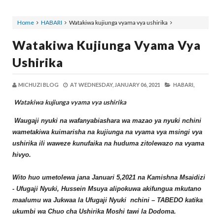
Home
HABARI
Watakiwa kujiunga vyama vya ushirika
Watakiwa Kujiunga Vyama Vya
Ushirika
MICHUZI BLOG
AT
WEDNESDAY, JANUARY 06, 2021
HABARI,
Watakiwa kujiunga vyama vya ushirika
Waugaji nyuki na wafanyabiashara wa mazao ya nyuki nchini
wametakiwa kuimarisha na kujiunga na vyama vya msingi vya
ushirika ili waweze kunufaika na huduma zitolewazo na vyama
hivyo.
Wito huo umetolewa jana Januari 5,2021 na Kamishna Msaidizi
- Ufugaji Nyuki, Hussein Msuya alipokuwa akifungua mkutano
maalumu wa Jukwaa la Ufugaji Nyuki nchini – TABEDO katika
ukumbi wa Chuo cha Ushirika Moshi tawi la Dodoma.