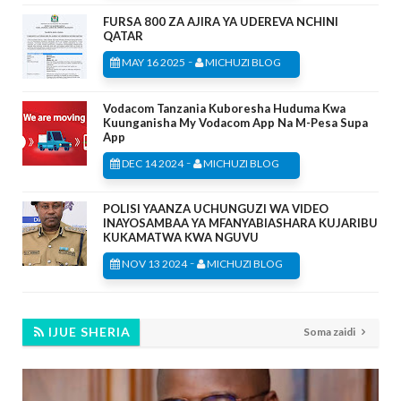
FURSA 800 ZA AJIRA YA UDEREVA NCHINI
QATAR
-
MAY 16 2025
MICHUZI BLOG
Vodacom Tanzania Kuboresha Huduma Kwa
Kuunganisha My Vodacom App Na M-Pesa Supa
App
-
DEC 14 2024
MICHUZI BLOG
POLISI YAANZA UCHUNGUZI WA VIDEO
INAYOSAMBAA YA MFANYABIASHARA KUJARIBU
KUKAMATWA KWA NGUVU
-
NOV 13 2024
MICHUZI BLOG
IJUE SHERIA
Soma zaidi