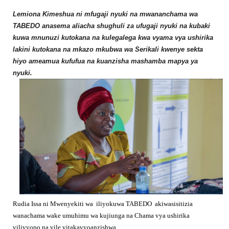
Lemiona Kimeshua ni mfugaji nyuki na mwananchama wa
TABEDO anasema aliacha shughuli za ufugaji nyuki na kubaki
kuwa mnunuzi kutokana na kulegalega kwa vyama vya ushirika
lakini kutokana na mkazo mkubwa wa Serikali kwenye sekta
hiyo ameamua kufufua na kuanzisha mashamba mapya ya
nyuki.
Rudia Issa ni Mwenyekiti wa iliyokuwa TABEDO akiwasisitizia
wanachama wake umuhimu wa kujiunga na Chama vya ushirika
vilivyopo na vile vitakavyoanzishwa.