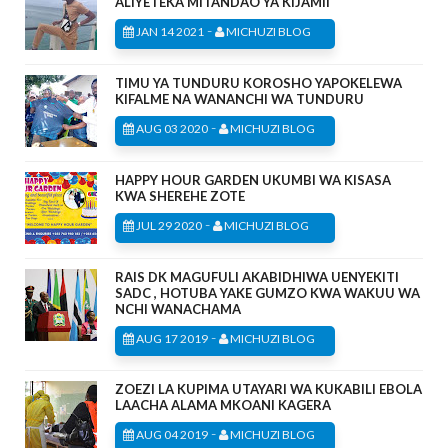
ALIYETEKA MITANDAO YA KIJAMII
-
JAN 14 2021
MICHUZI BLOG
TIMU YA TUNDURU KOROSHO YAPOKELEWA
KIFALME NA WANANCHI WA TUNDURU
-
AUG 03 2020
MICHUZI BLOG
HAPPY HOUR GARDEN UKUMBI WA KISASA
KWA SHEREHE ZOTE
-
JUL 29 2020
MICHUZI BLOG
RAIS DK MAGUFULI AKABIDHIWA UENYEKITI
SADC , HOTUBA YAKE GUMZO KWA WAKUU WA
NCHI WANACHAMA
-
AUG 17 2019
MICHUZI BLOG
ZOEZI LA KUPIMA UTAYARI WA KUKABILI EBOLA
LAACHA ALAMA MKOANI KAGERA
-
AUG 04 2019
MICHUZI BLOG