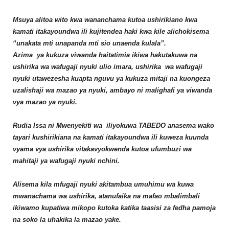
Msuya alitoa wito kwa wananchama kutoa ushirikiano kwa
kamati itakayoundwa ili kujitendea haki kwa kile alichokisema
“unakata mti unapanda mti sio unaenda kulala”.
Azima ya kukuza viwanda haitatimia ikiwa hakutakuwa na
ushirika wa wafugaji nyuki ulio imara, ushirika wa wafugaji
nyuki utawezesha kuapta nguvu ya kukuza mitaji na kuongeza
uzalishaji wa mazao ya nyuki, ambayo ni malighafi ya viwanda
vya mazao ya nyuki.
Rudia Issa ni Mwenyekiti wa iliyokuwa TABEDO anasema wako
tayari kushirikiana na kamati itakayoundwa ili kuweza kuunda
vyama vya ushirika vitakavyokwenda kutoa ufumbuzi wa
mahitaji ya wafugaji nyuki nchini.
Alisema kila mfugaji nyuki akitambua umuhimu wa kuwa
mwanachama wa ushirika, atanufaika na mafao mbalimbali
ikiwamo kupatiwa mikopo kutoka katika taasisi za fedha pamoja
na soko la uhakika la mazao yake.