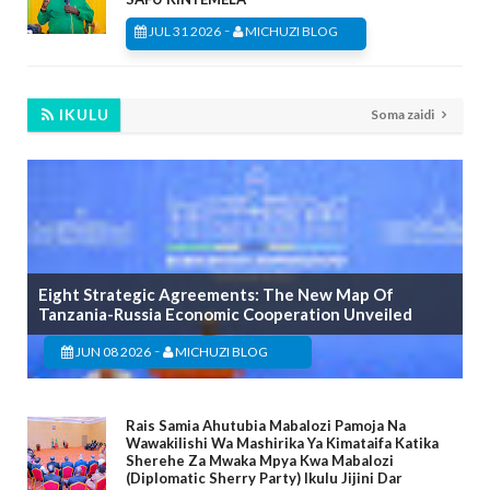
-
JUL 31 2026
MICHUZI BLOG
IKULU
Soma zaidi
Eight Strategic Agreements: The New Map Of
Tanzania-Russia Economic Cooperation Unveiled
-
JUN 08 2026
MICHUZI BLOG
Rais Samia Ahutubia Mabalozi Pamoja Na
Wawakilishi Wa Mashirika Ya Kimataifa Katika
Sherehe Za Mwaka Mpya Kwa Mabalozi
(Diplomatic Sherry Party) Ikulu Jijini Dar