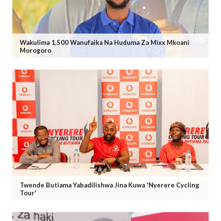
Wakulima 1,500 Wanufaika Na Huduma Za Mixx Mkoani
Morogoro
Twende Butiama Yabadilishwa Jina Kuwa 'Nyerere Cycling
Tour'