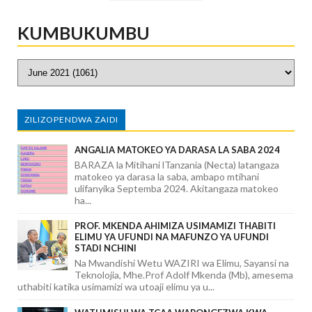
KUMBUKUMBU
ZILIZOPENDWA ZAIDI
ANGALIA MATOKEO YA DARASA LA SABA 2024
BARAZA la Mitihani lTanzania (Necta) latangaza
matokeo ya darasa la saba, ambapo mtihani
ulifanyika Septemba 2024. Akitangaza matokeo
ha...
PROF. MKENDA AHIMIZA USIMAMIZI THABITI
ELIMU YA UFUNDI NA MAFUNZO YA UFUNDI
STADI NCHINI
Na Mwandishi Wetu WAZIRI wa Elimu, Sayansi na
Teknolojia, Mhe.Prof Adolf Mkenda (Mb), amesema
uthabiti katika usimamizi wa utoaji elimu ya u...