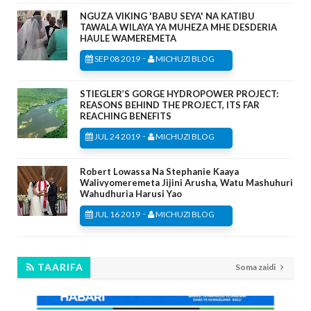
NGUZA VIKING 'BABU SEYA' NA KATIBU
TAWALA WILAYA YA MUHEZA MHE DESDERIA
HAULE WAMEREMETA
-
SEP 08 2019
MICHUZI BLOG
STIEGLER’S GORGE HYDROPOWER PROJECT:
REASONS BEHIND THE PROJECT, ITS FAR
REACHING BENEFITS
-
JUL 24 2019
MICHUZI BLOG
Robert Lowassa Na Stephanie Kaaya
Walivyomeremeta Jijini Arusha, Watu Mashuhuri
Wahudhuria Harusi Yao
-
JUL 16 2019
MICHUZI BLOG
TAARIFA
Soma zaidi