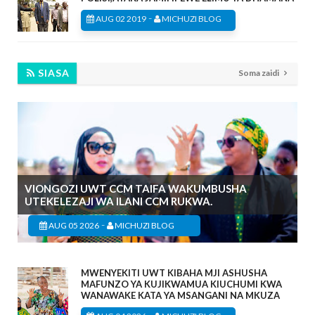
-
AUG 02 2019
MICHUZI BLOG
SIASA
Soma zaidi
VIONGOZI UWT CCM TAIFA WAKUMBUSHA
UTEKELEZAJI WA ILANI CCM RUKWA.
-
AUG 05 2026
MICHUZI BLOG
MWENYEKITI UWT KIBAHA MJI ASHUSHA
MAFUNZO YA KUJIKWAMUA KIUCHUMI KWA
WANAWAKE KATA YA MSANGANI NA MKUZA
-