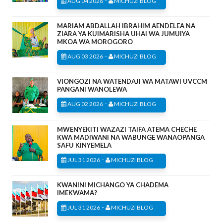
AUG 04 2026
MICHUZI BLOG
MARIAM ABDALLAH IBRAHIM AENDELEA NA
ZIARA YA KUIMARISHA UHAI WA JUMUIYA
MKOA WA MOROGORO
-
AUG 03 2026
MICHUZI BLOG
VIONGOZI NA WATENDAJI WA MATAWI UVCCM
PANGANI WANOLEWA
-
AUG 02 2026
MICHUZI BLOG
MWENYEKITI WAZAZI TAIFA ATEMA CHECHE
KWA MADIWANI NA WABUNGE WANAOPANGA
SAFU KINYEMELA
-
JUL 31 2026
MICHUZI BLOG
KWANINI MICHANGO YA CHADEMA
IMEKWAMA?
-
JUL 31 2026
MICHUZI BLOG