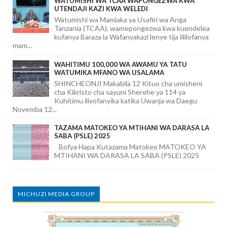
WATUMISHI WA TCAA WAPONGEZWA KWA
UTENDAJI KAZI KWA WELEDI
Watumishi wa Mamlaka ya Usafiri wa Anga
Tanzania (TCAA), wamepongezwa kwa kuendelea
kufanya Baraza la Wafanyakazi lenye tija lililofanya
mam...
WAHITIMU 100,000 WA AWAMU YA TATU
WATUMIKA MFANO WA USALAMA
SHINCHEONJI Makabila 12 Kituo cha umisheni
cha Kikristo cha sayuni Sherehe ya 114 ya
Kuhitimu iliyofanyika katika Uwanja wa Daegu
Novemba 12...
TAZAMA MATOKEO YA MTIHANI WA DARASA LA
SABA (PSLE) 2025
Bofya Hapa Kutazama Matokeo MATOKEO YA
MTIHANI WA DARASA LA SABA (PSLE) 2025
MICHUZI MEDIA GROUP