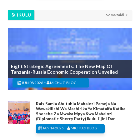
IKULU
Soma zaidi
Eight Strategic Agreements: The New Map Of
Tanzania-Russia Economic Cooperation Unveiled
-
JUN 08 2026
MICHUZI BLOG
Rais Samia Ahutubia Mabalozi Pamoja Na
Wawakilishi Wa Mashirika Ya Kimataifa Katika
Sherehe Za Mwaka Mpya Kwa Mabalozi
(Diplomatic Sherry Party) Ikulu Jijini Dar
-
JAN 14 2025
MICHUZI BLOG