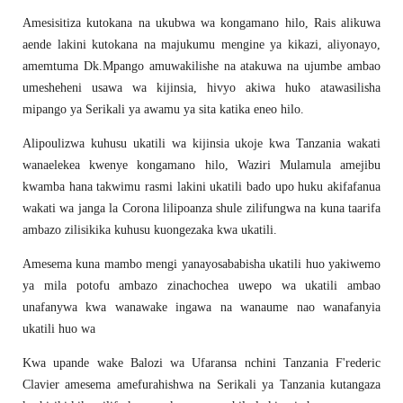
Amesisitiza kutokana na ukubwa wa kongamano hilo, Rais alikuwa
aende lakini kutokana na majukumu mengine ya kikazi, aliyonayo,
amemtuma Dk.Mpango amuwakilishe na atakuwa na ujumbe ambao
umesheheni usawa wa kijinsia, hivyo akiwa huko atawasilisha
mipango ya Serikali ya awamu ya sita katika eneo hilo.
Alipoulizwa kuhusu ukatili wa kijinsia ukoje kwa Tanzania wakati
wanaelekea kwenye kongamano hilo, Waziri Mulamula amejibu
kwamba hana takwimu rasmi lakini ukatili bado upo huku akifafanua
wakati wa janga la Corona lilipoanza shule zilifungwa na kuna taarifa
ambazo zilisikika kuhusu kuongezaka kwa ukatili.
Amesema kuna mambo mengi yanayosababisha ukatili huo yakiwemo
ya mila potofu ambazo zinachochea uwepo wa ukatili ambao
unafanywa kwa wanawake ingawa na wanaume nao wanafanyia
ukatili huo wa
Kwa upande wake Balozi wa Ufaransa nchini Tanzania F'rederic
Clavier amesema amefurahishwa na Serikali ya Tanzania kutangaza