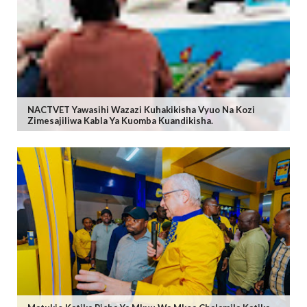
NACTVET Yawasihi Wazazi Kuhakikisha Vyuo Na Kozi
Zimesajiliwa Kabla Ya Kuomba Kuandikisha.