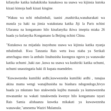
kifanyike katika kuhakikisha kunakuwa na usawa wa kijinsia kutoka
kizazi kimoja hadi kizazi kingine.
"Wakuu wa nchi mbalimbali, taasisi ,mashirika,wanaharakati wa
masula ya haki na jinsia watakutana katika Jiji la Paris nchini
Ufaransa na kongamano hilo kinafanyika ikiwa imepita miaka 26
baada ya kufanyika Kongamano la Beijing nchini China.
"Kutakuwa na mijadala inayohusu usawa wa kijinsia katika nyanja
mbalimbali. Kwa Tanzania Rais wetu kwa niaba ya Serikali
amechagua eneo la ambalo linahusisha kuongeza nguvu ya wanawake
katika uchumi ,haki zao ,kuwa na usawa wa kushiriki katika uchumi,
uchumi unaozingatia haki ili kupata maendeleo.
"Kuwawezesha kumiliki ardhi,kuwwezesha kumiliki ardhi , tunajua
akina mama wengi wanajihusisha na biashara ndogondogo,hivyo
baada ya mkutano huo utakwenda kujibu masuala ya kumuwezesha
mwanamke na wakati tunakwenda kwenye hilo kongamano tayari
Rais Samia alishaanza kuweka mikakati ya kuwawezesha
wanawake,"amesema Waziri Mulamula.