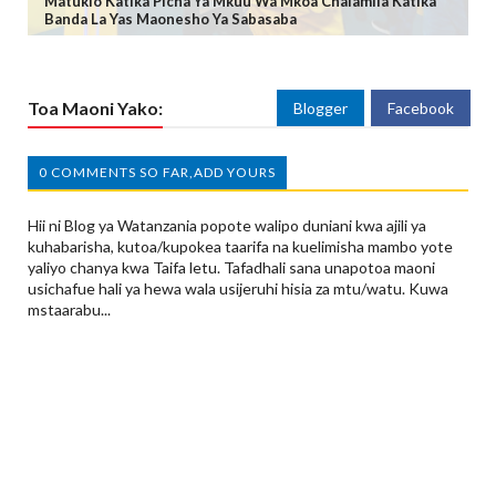
Matukio Katika Picha Ya Mkuu Wa Mkoa Chalamila Katika
Banda La Yas Maonesho Ya Sabasaba
Toa Maoni Yako:
Blogger
Facebook
0 COMMENTS SO FAR,ADD YOURS
Hii ni Blog ya Watanzania popote walipo duniani kwa ajili ya
kuhabarisha, kutoa/kupokea taarifa na kuelimisha mambo yote
yaliyo chanya kwa Taifa letu. Tafadhali sana unapotoa maoni
usichafue hali ya hewa wala usijeruhi hisia za mtu/watu. Kuwa
mstaarabu...