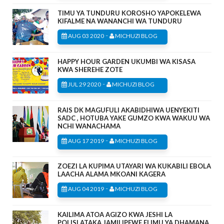
TIMU YA TUNDURU KOROSHO YAPOKELEWA
KIFALME NA WANANCHI WA TUNDURU
-
AUG 03 2020
MICHUZI BLOG
HAPPY HOUR GARDEN UKUMBI WA KISASA
KWA SHEREHE ZOTE
-
JUL 29 2020
MICHUZI BLOG
RAIS DK MAGUFULI AKABIDHIWA UENYEKITI
SADC , HOTUBA YAKE GUMZO KWA WAKUU WA
NCHI WANACHAMA
-
AUG 17 2019
MICHUZI BLOG
ZOEZI LA KUPIMA UTAYARI WA KUKABILI EBOLA
LAACHA ALAMA MKOANI KAGERA
-
AUG 04 2019
MICHUZI BLOG
KAILIMA ATOA AGIZO KWA JESHI LA
POLISI,ATAKA JAMII IPEWE ELIMU YA DHAMANA