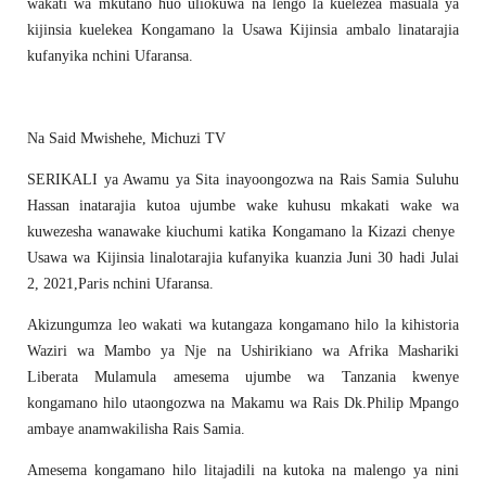
wakati wa mkutano huo uliokuwa na lengo la kuelezea masuala ya
kijinsia kuelekea Kongamano la Usawa Kijinsia ambalo linatarajia
kufanyika nchini Ufaransa.
Na Said Mwishehe, Michuzi TV
SERIKALI ya Awamu ya Sita inayoongozwa na Rais Samia Suluhu
Hassan inatarajia kutoa ujumbe wake kuhusu mkakati wake wa
kuwezesha wanawake kiuchumi katika Kongamano la Kizazi chenye
Usawa wa Kijinsia linalotarajia kufanyika kuanzia Juni 30 hadi Julai
2, 2021,Paris nchini Ufaransa.
Akizungumza leo wakati wa kutangaza kongamano hilo la kihistoria
Waziri wa Mambo ya Nje na Ushirikiano wa Afrika Mashariki
Liberata Mulamula amesema ujumbe wa Tanzania kwenye
kongamano hilo utaongozwa na Makamu wa Rais Dk.Philip Mpango
ambaye anamwakilisha Rais Samia.
Amesema kongamano hilo litajadili na kutoka na malengo ya nini