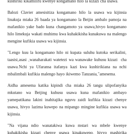
kushiriki kikamilifu kwenye kongamano hilo la kizazi cha usawa.
Balozi Clavier amesisitiza kongamano hilo la usawa wa kijinsia
linakuja miaka 26 baada ya kongamano la Beijin ambalo pamoja na
mafanikio yake bado kuna changamoto ya usawa,hivyo kongamano
hilo limekuja wakati muhimu kwa kuhakikisha kunakuwa na malengo
mengine kufikia usawa wa kijinsia.
"Lengo kuu la kongamano hilo ni kupata suluhu kutoka serikalini,
taasisi,asasi ,wanaharakati watetezi wa wanawake kuhusu kizazi cha
usawa.Nchi ya Ufaransa itafanya kazi kwa kushirikiana na nchi
mbalimbali kufikia malengo hayo ikiwemo Tanzania,"amesema.
Aidha amesema katika kipindi cha miaka 26 tangu ulipofanyika
mkutano wa Beijing kuhusu usawa kuna mafanikio ambayo
yamepatikana lakini inahitajika nguvu zaidi kufikia kizazi chenye
usawa, hivyo lazima kuwepo na mipango mingine kufikia usawa wa
kijinsia.
"Na vijana ndio wanatakiwa kuwa mstari wa mbele kwenye
kuhakikisha kizazi chenye usawa kinakuwepo, hivyo mashirika