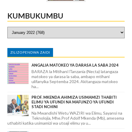
KUMBUKUMBU
ZILIZOPENDWA ZAIDI
ANGALIA MATOKEO YA DARASA LA SABA 2024
BARAZA la Mitihani lTanzania (Necta) latangaza
matokeo ya darasa la saba, ambapo mtihani
ulifanyika Septemba 2024. Akitangaza matokeo
ha...
PROF. MKENDA AHIMIZA USIMAMIZI THABITI
ELIMU YA UFUNDI NA MAFUNZO YA UFUNDI
STADI NCHINI
Na Mwandishi Wetu WAZIRI wa Elimu, Sayansi na
Teknolojia, Mhe.Prof Adolf Mkenda (Mb), amesema
uthabiti katika usimamizi wa utoaji elimu ya u...