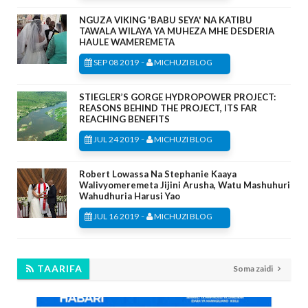
NGUZA VIKING 'BABU SEYA' NA KATIBU
TAWALA WILAYA YA MUHEZA MHE DESDERIA
HAULE WAMEREMETA
-
SEP 08 2019
MICHUZI BLOG
STIEGLER’S GORGE HYDROPOWER PROJECT:
REASONS BEHIND THE PROJECT, ITS FAR
REACHING BENEFITS
-
JUL 24 2019
MICHUZI BLOG
Robert Lowassa Na Stephanie Kaaya
Walivyomeremeta Jijini Arusha, Watu Mashuhuri
Wahudhuria Harusi Yao
-
JUL 16 2019
MICHUZI BLOG
TAARIFA
Soma zaidi