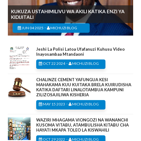
KUKUZA USTAHIMILIVU WA AKILI KATIKA ENZI YA
KIDIJITALI
-
JUN 04 2025
MICHUZI BLOG
Jeshi La Polisi Latoa Ufafanuzi Kuhusu Video
Inayosambaa Mtandaoni
-
OCT 22 2024
MICHUZI BLOG
CHALINZE CEMENT YAFUNGUA KESI
MAHAKAMA KUU KUITAKA BRELA KUIRUDISHA
KATIKA DAFTARI LINALOTAMBUA KAMPUNI
ZILIZOSAJILIWA KISHERIA
-
MAY 15 2023
MICHUZI BLOG
WAZIRI MHAGAMA VIONGOZI NA WANANCHI
KUSOMA VITABU, ATAMBULISHA KITABU CHA
HAYATI MKAPA TOLEO LA KISWAHILI
-
OCT 29 2022
MICHUZI BLOG