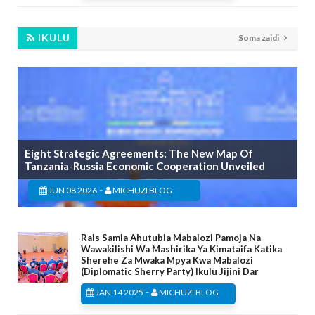
IKULU
Soma zaidi
Eight Strategic Agreements: The New Map Of
Tanzania-Russia Economic Cooperation Unveiled
-
JUN 08 2026
MICHUZI BLOG
Rais Samia Ahutubia Mabalozi Pamoja Na
Wawakilishi Wa Mashirika Ya Kimataifa Katika
Sherehe Za Mwaka Mpya Kwa Mabalozi
(Diplomatic Sherry Party) Ikulu Jijini Dar
-
JAN 14 2025
MICHUZI BLOG