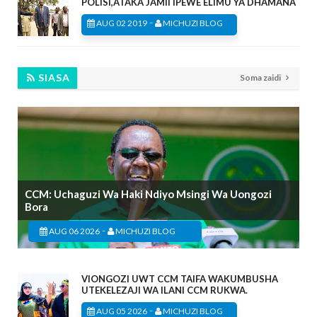
POLISI,ATAKA JAMII IPEWE ELIMU YA DHAMANA
-
AUG 02 2019
MICHUZI BLOG
SIASA
Soma zaidi
CCM: Uchaguzi Wa Haki Ndiyo Msingi Wa Uongozi
Bora
-
AUG 06 2026
MICHUZI BLOG
VIONGOZI UWT CCM TAIFA WAKUMBUSHA
UTEKELEZAJI WA ILANI CCM RUKWA.
-
AUG 05 2026
MICHUZI BLOG