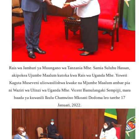
Rais wa Jamhuri ya Muungano wa Tanzania Mhe. Samia Suluhu Hassan,
akipokea Ujumbe Maalum kutoka kwa Rais wa Uganda Mhe. Yoweri
Kaguta Museveni uliowasilishwa kwake na Mjumbe Maalum ambae pia
ni Waziri wa Ulinzi wa Uganda Mhe. Vicent Bamulangaki Sempijji, mara
baada ya kuwasili Ikulu Chamwino Mkoani Dodoma leo tarehe 17
Januari, 2022.