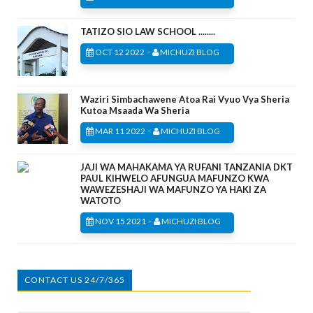
TATIZO SIO LAW SCHOOL ........
-
OCT 12 2022
MICHUZI BLOG
Waziri Simbachawene Atoa Rai Vyuo Vya Sheria
Kutoa Msaada Wa Sheria
-
MAR 11 2022
MICHUZI BLOG
JAJI WA MAHAKAMA YA RUFANI TANZANIA DKT
PAUL KIHWELO AFUNGUA MAFUNZO KWA
WAWEZESHAJI WA MAFUNZO YA HAKI ZA
WATOTO
-
NOV 15 2021
MICHUZI BLOG
CONTACT US 24/7/365