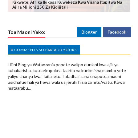
Kikwete: Afrika Ikikosa Kuwekeza Kwa Vijana Itapitwa Na
Ajira Milioni 250 Za Kidijitali
Toa Maoni Yako:
Blogger
Facebook
0 COMMENTS SO FAR,ADD YOURS
Hii ni Blog ya Watanzania popote walipo duniani kwa ajili ya
kuhabarisha, kutoa/kupokea taarifa na kuelimisha mambo yote
yaliyo chanya kwa Taifa letu. Tafadhali sana unapotoa maoni
usichafue hali ya hewa wala usijeruhi hisia za mtu/watu. Kuwa
mstaarabu...