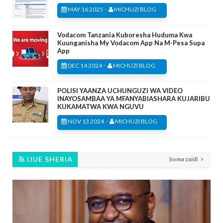
-
MAY 16 2025
MICHUZI BLOG
Vodacom Tanzania Kuboresha Huduma Kwa
Kuunganisha My Vodacom App Na M-Pesa Supa
App
-
DEC 14 2024
MICHUZI BLOG
POLISI YAANZA UCHUNGUZI WA VIDEO
INAYOSAMBAA YA MFANYABIASHARA KUJARIBU
KUKAMATWA KWA NGUVU
-
NOV 13 2024
MICHUZI BLOG
IJUE SHERIA
Soma zaidi