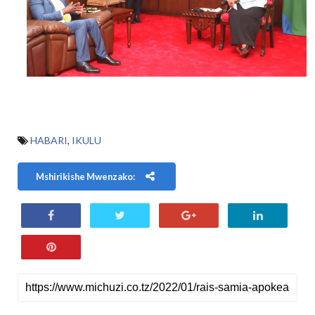
HABARI
,
IKULU
Mshirikishe Mwenzako: