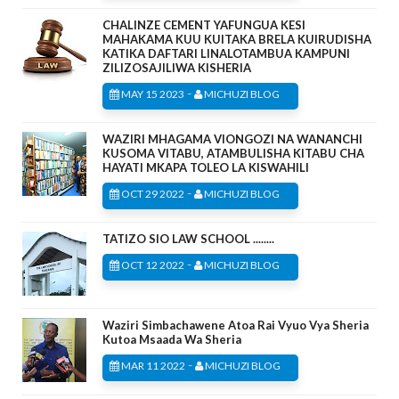
CHALINZE CEMENT YAFUNGUA KESI
MAHAKAMA KUU KUITAKA BRELA KUIRUDISHA
KATIKA DAFTARI LINALOTAMBUA KAMPUNI
ZILIZOSAJILIWA KISHERIA
-
MAY 15 2023
MICHUZI BLOG
WAZIRI MHAGAMA VIONGOZI NA WANANCHI
KUSOMA VITABU, ATAMBULISHA KITABU CHA
HAYATI MKAPA TOLEO LA KISWAHILI
-
OCT 29 2022
MICHUZI BLOG
TATIZO SIO LAW SCHOOL ........
-
OCT 12 2022
MICHUZI BLOG
Waziri Simbachawene Atoa Rai Vyuo Vya Sheria
Kutoa Msaada Wa Sheria
-
MAR 11 2022
MICHUZI BLOG