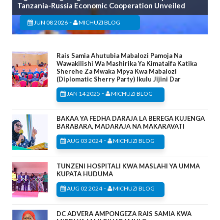
Tanzania-Russia Economic Cooperation Unveiled
-
JUN 08 2026
MICHUZI BLOG
Rais Samia Ahutubia Mabalozi Pamoja Na
Wawakilishi Wa Mashirika Ya Kimataifa Katika
Sherehe Za Mwaka Mpya Kwa Mabalozi
(Diplomatic Sherry Party) Ikulu Jijini Dar
-
JAN 14 2025
MICHUZI BLOG
BAKAA YA FEDHA DARAJA LA BEREGA KUJENGA
BARABARA, MADARAJA NA MAKARAVATI
-
AUG 03 2024
MICHUZI BLOG
TUNZENI HOSPITALI KWA MASLAHI YA UMMA
KUPATA HUDUMA
-
AUG 02 2024
MICHUZI BLOG
DC ADVERA AMPONGEZA RAIS SAMIA KWA