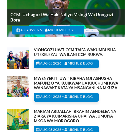
CCM: Uchaguzi Wa Haki Ndiyo Msingi Wa Uongozi
Bora
-
AUG 06 2026
MICHUZI BLOG
VIONGOZI UWT CCM TAIFA WAKUMBUSHA
UTEKELEZAJI WA ILANI CCM RUKWA.
-
AUG 05 2026
MICHUZI BLOG
MWENYEKITI UWT KIBAHA MJI ASHUSHA
MAFUNZO YA KUJIKWAMUA KIUCHUMI KWA
WANAWAKE KATA YA MSANGANI NA MKUZA
-
AUG 04 2026
MICHUZI BLOG
MARIAM ABDALLAH IBRAHIM AENDELEA NA
ZIARA YA KUIMARISHA UHAI WA JUMUIYA
MKOA WA MOROGORO
-
AUG 03 2026
MICHUZI BLOG