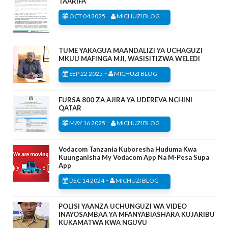
TAARIFA
-
OCT 04 2025
MICHUZI BLOG
TUME YAKAGUA MAANDALIZI YA UCHAGUZI
MKUU MAFINGA MJI, WASISITIZWA WELEDI
-
SEP 22 2025
MICHUZI BLOG
FURSA 800 ZA AJIRA YA UDEREVA NCHINI
QATAR
-
MAY 16 2025
MICHUZI BLOG
Vodacom Tanzania Kuboresha Huduma Kwa
Kuunganisha My Vodacom App Na M-Pesa Supa
App
-
DEC 14 2024
MICHUZI BLOG
POLISI YAANZA UCHUNGUZI WA VIDEO
INAYOSAMBAA YA MFANYABIASHARA KUJARIBU
KUKAMATWA KWA NGUVU