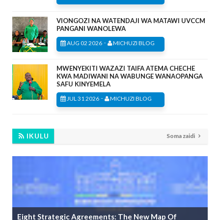
VIONGOZI NA WATENDAJI WA MATAWI UVCCM
PANGANI WANOLEWA
-
AUG 02 2026
MICHUZI BLOG
MWENYEKITI WAZAZI TAIFA ATEMA CHECHE
KWA MADIWANI NA WABUNGE WANAOPANGA
SAFU KINYEMELA
-
JUL 31 2026
MICHUZI BLOG
IKULU
Soma zaidi
Eight Strategic Agreements: The New Map Of