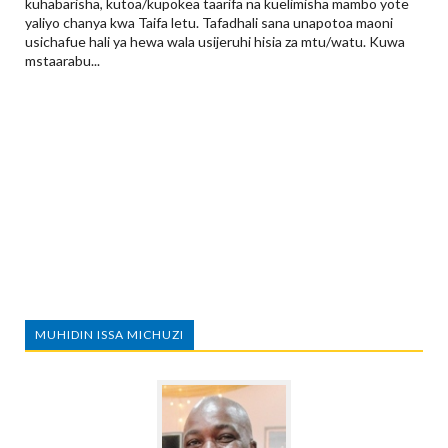
kuhabarisha, kutoa/kupokea taarifa na kuelimisha mambo yote
yaliyo chanya kwa Taifa letu. Tafadhali sana unapotoa maoni
usichafue hali ya hewa wala usijeruhi hisia za mtu/watu. Kuwa
mstaarabu...
MUHIDIN ISSA MICHUZI