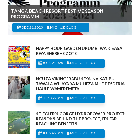
TANGA BEACH RESORT FESTIVE SEASON
PROGRAMM
-
DEC 21 2023
MICHUZI BLOG
HAPPY HOUR GARDEN UKUMBI WA KISASA
KWA SHEREHE ZOTE
-
JUL 29 2020
MICHUZI BLOG
NGUZA VIKING 'BABU SEYA' NA KATIBU
TAWALA WILAYA YA MUHEZA MHE DESDERIA
HAULE WAMEREMETA
-
SEP 08 2019
MICHUZI BLOG
STIEGLER’S GORGE HYDROPOWER PROJECT:
REASONS BEHIND THE PROJECT, ITS FAR
REACHING BENEFITS
-
JUL 24 2019
MICHUZI BLOG