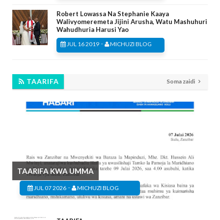
Robert Lowassa Na Stephanie Kaaya
Walivyomeremeta Jijini Arusha, Watu Mashuhuri
Wahudhuria Harusi Yao
-
JUL 16 2019
MICHUZI BLOG
TAARIFA
Soma zaidi
TAARIFA KWA UMMA
-
JUL 07 2026
MICHUZI BLOG