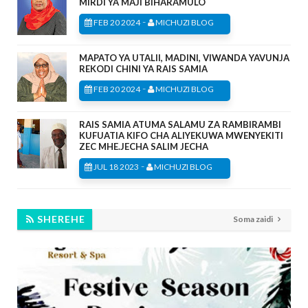
MIRDI YA MAJI BIHARAMULO
-
FEB 20 2024
MICHUZI BLOG
MAPATO YA UTALII, MADINI, VIWANDA YAVUNJA
REKODI CHINI YA RAIS SAMIA
-
FEB 20 2024
MICHUZI BLOG
RAIS SAMIA ATUMA SALAMU ZA RAMBIRAMBI
KUFUATIA KIFO CHA ALIYEKUWA MWENYEKITI
ZEC MHE.JECHA SALIM JECHA
-
JUL 18 2023
MICHUZI BLOG
SHEREHE
Soma zaidi