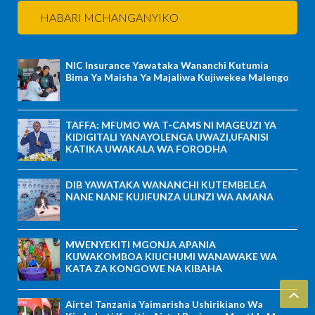
HABARI MCHANGANYIKO
NIC Insurance Yawataka Wananchi Kutumia
Bima Ya Maisha Ya Majaliwa Kujiwekea Malengo
TAFFA: MFUMO WA T-CAMS NI MAGEUZI YA
KIDIGITALI YANAYOLENGA UWAZI,UFANISI
KATIKA UWAKALA WA FORODHA
DIB YAWATAKA WANANCHI KUTEMBELEA
NANE NANE KUJIFUNZA ULINZI WA AMANA
MWENYEKITI MGONJA APANIA
KUWAKOMBOA KIUCHUMI WANAWAKE WA
KATA ZA KONGOWE NA KIBAHA
Airtel Tanzania Yaimarisha Ushirikiano Wa