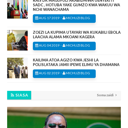
RAIS DK MAGUFULI AKABIDHIWA UENYEKITI
SADC , HOTUBA YAKE GUMZO KWA WAKUU WA
NCHI WANACHAMA
-
AUG 17 2019
MICHUZI BLOG
ZOEZI LA KUPIMA UTAYARI WA KUKABILI EBOLA
LAACHA ALAMA MKOANI KAGERA
-
AUG 04 2019
MICHUZI BLOG
KAILIMA ATOA AGIZO KWA JESHI LA
POLISI,ATAKA JAMII IPEWE ELIMU YA DHAMANA
-
AUG 02 2019
MICHUZI BLOG
SIASA
Soma zaidi