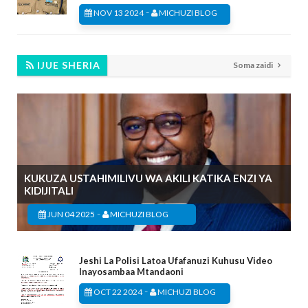
-
NOV 13 2024
MICHUZI BLOG
IJUE SHERIA
Soma zaidi
KUKUZA USTAHIMILIVU WA AKILI KATIKA ENZI YA
KIDIJITALI
-
JUN 04 2025
MICHUZI BLOG
Jeshi La Polisi Latoa Ufafanuzi Kuhusu Video
Inayosambaa Mtandaoni
-
OCT 22 2024
MICHUZI BLOG