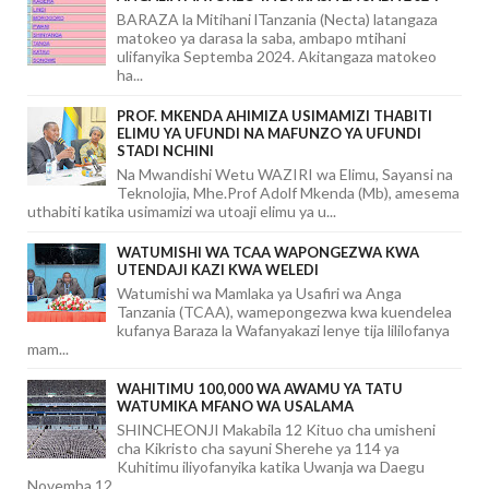
BARAZA la Mitihani lTanzania (Necta) latangaza
matokeo ya darasa la saba, ambapo mtihani
ulifanyika Septemba 2024. Akitangaza matokeo
ha...
PROF. MKENDA AHIMIZA USIMAMIZI THABITI
ELIMU YA UFUNDI NA MAFUNZO YA UFUNDI
STADI NCHINI
Na Mwandishi Wetu WAZIRI wa Elimu, Sayansi na
Teknolojia, Mhe.Prof Adolf Mkenda (Mb), amesema
uthabiti katika usimamizi wa utoaji elimu ya u...
WATUMISHI WA TCAA WAPONGEZWA KWA
UTENDAJI KAZI KWA WELEDI
Watumishi wa Mamlaka ya Usafiri wa Anga
Tanzania (TCAA), wamepongezwa kwa kuendelea
kufanya Baraza la Wafanyakazi lenye tija lililofanya
mam...
WAHITIMU 100,000 WA AWAMU YA TATU
WATUMIKA MFANO WA USALAMA
SHINCHEONJI Makabila 12 Kituo cha umisheni
cha Kikristo cha sayuni Sherehe ya 114 ya
Kuhitimu iliyofanyika katika Uwanja wa Daegu
Novemba 12...