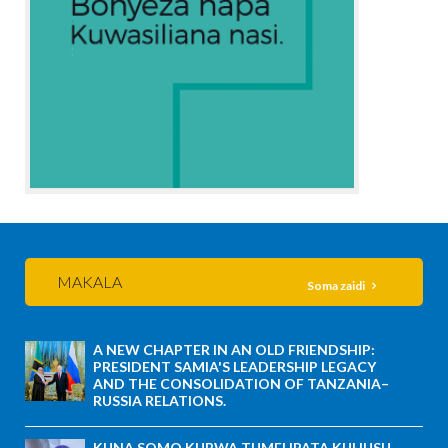
MAKALA
Soma zaidi
A NEW CHAPTER IN AN OLD FRIENDSHIP:
PRESIDENT SAMIA'S LEADERSHIP LEGACY
AND THE CONSOLIDATION OF TANZANIA–
RUSSIA RELATIONS.
KUNA SOMO KUBWA TUMELIPATA KUHUSU