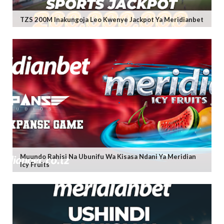
TZS 200M Inakungoja Leo Kwenye Jackpot Ya Meridianbet
Muundo Rahisi Na Ubunifu Wa Kisasa Ndani Ya Meridian
Icy Fruits