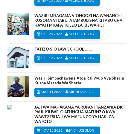
MAY 15 2023
MICHUZI BLOG
WAZIRI MHAGAMA VIONGOZI NA WANANCHI
KUSOMA VITABU, ATAMBULISHA KITABU CHA
HAYATI MKAPA TOLEO LA KISWAHILI
-
OCT 29 2022
MICHUZI BLOG
TATIZO SIO LAW SCHOOL ........
-
OCT 12 2022
MICHUZI BLOG
Waziri Simbachawene Atoa Rai Vyuo Vya Sheria
Kutoa Msaada Wa Sheria
-
MAR 11 2022
MICHUZI BLOG
JAJI WA MAHAKAMA YA RUFANI TANZANIA DKT
PAUL KIHWELO AFUNGUA MAFUNZO KWA
WAWEZESHAJI WA MAFUNZO YA HAKI ZA
WATOTO
-
NOV 15 2021
MICHUZI BLOG