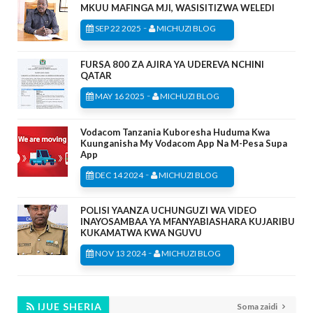
MKUU MAFINGA MJI, WASISITIZWA WELEDI
-
SEP 22 2025
MICHUZI BLOG
FURSA 800 ZA AJIRA YA UDEREVA NCHINI
QATAR
-
MAY 16 2025
MICHUZI BLOG
Vodacom Tanzania Kuboresha Huduma Kwa
Kuunganisha My Vodacom App Na M-Pesa Supa
App
-
DEC 14 2024
MICHUZI BLOG
POLISI YAANZA UCHUNGUZI WA VIDEO
INAYOSAMBAA YA MFANYABIASHARA KUJARIBU
KUKAMATWA KWA NGUVU
-
NOV 13 2024
MICHUZI BLOG
IJUE SHERIA
Soma zaidi