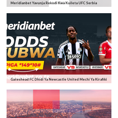
Meridianbet Yavunja Rekodi Kwa Kuileta UFC Serbia
Gateshead FC Dhidi Ya Newcastle United Mechi Ya Kirafiki