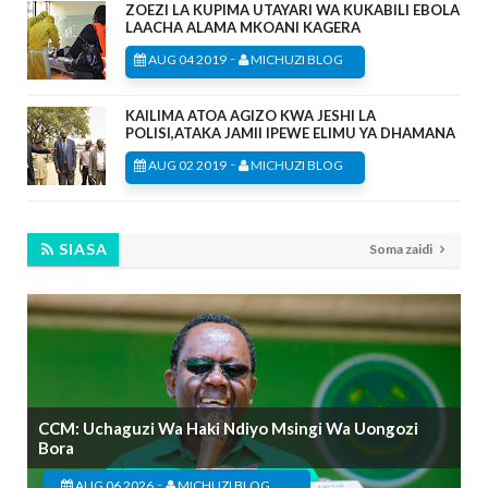
ZOEZI LA KUPIMA UTAYARI WA KUKABILI EBOLA
LAACHA ALAMA MKOANI KAGERA
-
AUG 04 2019
MICHUZI BLOG
KAILIMA ATOA AGIZO KWA JESHI LA
POLISI,ATAKA JAMII IPEWE ELIMU YA DHAMANA
-
AUG 02 2019
MICHUZI BLOG
SIASA
Soma zaidi
CCM: Uchaguzi Wa Haki Ndiyo Msingi Wa Uongozi
Bora
-
AUG 06 2026
MICHUZI BLOG