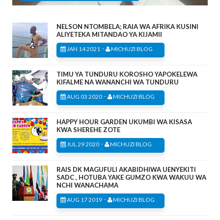
NELSON NTOMBELA; RAIA WA AFRIKA KUSINI
ALIYETEKA MITANDAO YA KIJAMII
-
JAN 14 2021
MICHUZI BLOG
TIMU YA TUNDURU KOROSHO YAPOKELEWA
KIFALME NA WANANCHI WA TUNDURU
-
AUG 03 2020
MICHUZI BLOG
HAPPY HOUR GARDEN UKUMBI WA KISASA
KWA SHEREHE ZOTE
-
JUL 29 2020
MICHUZI BLOG
RAIS DK MAGUFULI AKABIDHIWA UENYEKITI
SADC , HOTUBA YAKE GUMZO KWA WAKUU WA
NCHI WANACHAMA
-
AUG 17 2019
MICHUZI BLOG