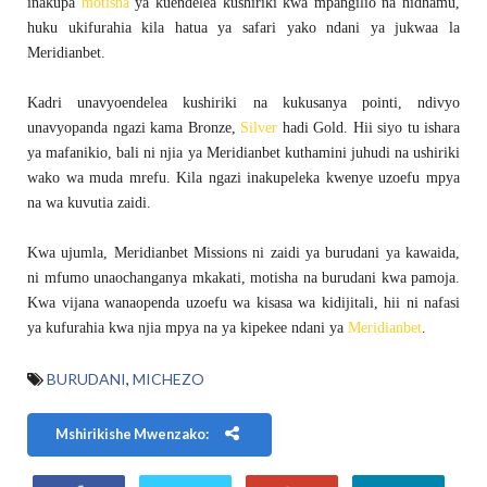
inakupa
motisha
ya kuendelea kushiriki kwa mpangilio na nidhamu,
huku ukifurahia kila hatua ya safari yako ndani ya jukwaa la
Meridianbet.
Kadri unavyoendelea kushiriki na kukusanya pointi, ndivyo
unavyopanda ngazi kama Bronze,
Silver
hadi Gold. Hii siyo tu ishara
ya mafanikio, bali ni njia ya Meridianbet kuthamini juhudi na ushiriki
wako wa muda mrefu. Kila ngazi inakupeleka kwenye uzoefu mpya
na wa kuvutia zaidi.
Kwa ujumla, Meridianbet Missions ni zaidi ya burudani ya kawaida,
ni mfumo unaochanganya mkakati, motisha na burudani kwa pamoja.
Kwa vijana wanaopenda uzoefu wa kisasa wa kidijitali, hii ni nafasi
ya kufurahia kwa njia mpya na ya kipekee ndani ya
Meridianbet
.
BURUDANI
,
MICHEZO
Mshirikishe Mwenzako: