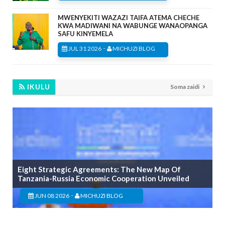
MWENYEKITI WAZAZI TAIFA ATEMA CHECHE
KWA MADIWANI NA WABUNGE WANAOPANGA
SAFU KINYEMELA
-
JUL 31 2026
MICHUZI BLOG
IKULU
Soma zaidi
Eight Strategic Agreements: The New Map Of
Tanzania-Russia Economic Cooperation Unveiled
-
JUN 08 2026
MICHUZI BLOG