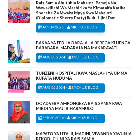
Rais Samia Ahutubia Mabalozi Pamoja Na
Wawakilishi Wa Mashirika Ya Kimataifa Katika
Sherehe Za Mwaka Mpya Kwa Mabalozi
(Diplomatic Sherry Party) Ikulu Jijini Dar
-
JAN 14 2025
MICHUZI BLOG
BAKAA YA FEDHA DARAJA LA BEREGA KUJENGA
BARABARA, MADARAJA NA MAKARAVATI
-
AUG 03 2024
MICHUZI BLOG
TUNZENI HOSPITALI KWA MASLAHI YA UMMA
KUPATA HUDUMA
-
AUG 02 2024
MICHUZI BLOG
DC ADVERA AMPONGEZA RAIS SAMIA KWA
MIRDI YA MAJI BIHARAMULO
-
FEB 20 2024
MICHUZI BLOG
MAPATO YA UTALII, MADINI, VIWANDA YAVUNJA
REKODI CHINI YA RAIS SAMIA