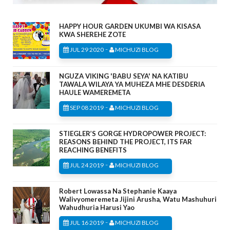
HAPPY HOUR GARDEN UKUMBI WA KISASA
KWA SHEREHE ZOTE
-
JUL 29 2020
MICHUZI BLOG
NGUZA VIKING 'BABU SEYA' NA KATIBU
TAWALA WILAYA YA MUHEZA MHE DESDERIA
HAULE WAMEREMETA
-
SEP 08 2019
MICHUZI BLOG
STIEGLER’S GORGE HYDROPOWER PROJECT:
REASONS BEHIND THE PROJECT, ITS FAR
REACHING BENEFITS
-
JUL 24 2019
MICHUZI BLOG
Robert Lowassa Na Stephanie Kaaya
Walivyomeremeta Jijini Arusha, Watu Mashuhuri
Wahudhuria Harusi Yao
-
JUL 16 2019
MICHUZI BLOG