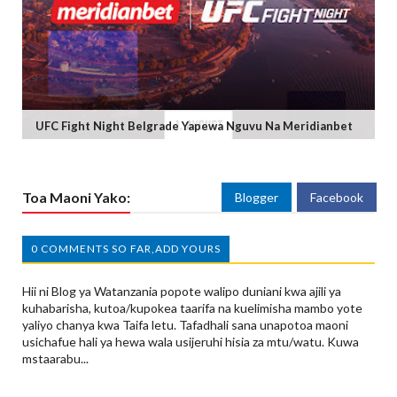
UFC Fight Night Belgrade Yapewa Nguvu Na Meridianbet
Toa Maoni Yako:
Blogger
Facebook
0 COMMENTS SO FAR,ADD YOURS
Hii ni Blog ya Watanzania popote walipo duniani kwa ajili ya
kuhabarisha, kutoa/kupokea taarifa na kuelimisha mambo yote
yaliyo chanya kwa Taifa letu. Tafadhali sana unapotoa maoni
usichafue hali ya hewa wala usijeruhi hisia za mtu/watu. Kuwa
mstaarabu...