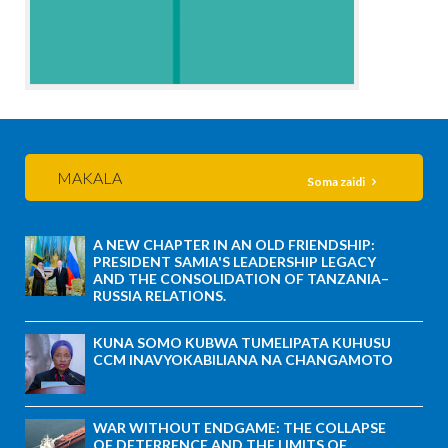
MAKALA
Soma zaidi
A NEW CHAPTER IN AN OLD FRIENDSHIP:
PRESIDENT SAMIA'S LEADERSHIP LEGACY
AND THE CONSOLIDATION OF TANZANIA–
RUSSIA RELATIONS.
KUNA SOMO KUBWA TUMELIPATA KUHUSU
CCM INAVYOKABILIANA NA CHANGAMOTO
WAR WITHOUT ENDGAME: THE COLLAPSE
OF DETERRENCE AND THE LIMITS OF