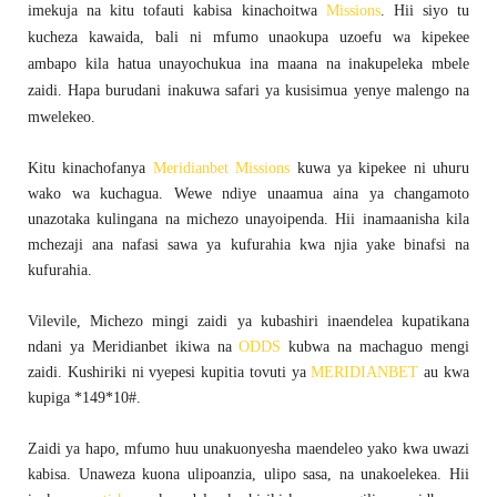
imekuja na kitu tofauti kabisa kinachoitwa
Missions
. Hii siyo tu
kucheza kawaida, bali ni mfumo unaokupa uzoefu wa kipekee
ambapo kila hatua unayochukua ina maana na inakupeleka mbele
zaidi. Hapa burudani inakuwa safari ya kusisimua yenye malengo na
mwelekeo.
Kitu kinachofanya
Meridianbet Missions
kuwa ya kipekee ni uhuru
wako wa kuchagua. Wewe ndiye unaamua aina ya changamoto
unazotaka kulingana na michezo unayoipenda. Hii inamaanisha kila
mchezaji ana nafasi sawa ya kufurahia kwa njia yake binafsi na
kufurahia.
Vilevile, Michezo mingi zaidi ya kubashiri inaendelea kupatikana
ndani ya Meridianbet ikiwa na
ODDS
kubwa na machaguo mengi
zaidi. Kushiriki ni vyepesi kupitia tovuti ya
MERIDIANBET
au kwa
kupiga *149*10#.
Zaidi ya hapo, mfumo huu unakuonyesha maendeleo yako kwa uwazi
kabisa. Unaweza kuona ulipoanzia, ulipo sasa, na unakoelekea. Hii