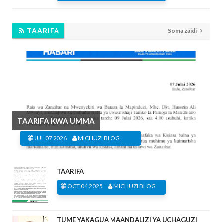
TAARIFA
Soma zaidi
TAARIFA KWA UMMA
-
JUL 07 2026
MICHUZI BLOG
TAARIFA
-
OCT 04 2025
MICHUZI BLOG
TUME YAKAGUA MAANDALIZI YA UCHAGUZI