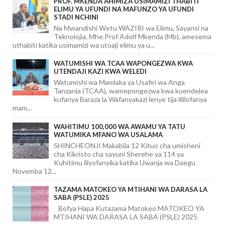
PROF. MKENDA AHIMIZA USIMAMIZI THABITI
ELIMU YA UFUNDI NA MAFUNZO YA UFUNDI
STADI NCHINI
Na Mwandishi Wetu WAZIRI wa Elimu, Sayansi na
Teknolojia, Mhe.Prof Adolf Mkenda (Mb), amesema
uthabiti katika usimamizi wa utoaji elimu ya u...
WATUMISHI WA TCAA WAPONGEZWA KWA
UTENDAJI KAZI KWA WELEDI
Watumishi wa Mamlaka ya Usafiri wa Anga
Tanzania (TCAA), wamepongezwa kwa kuendelea
kufanya Baraza la Wafanyakazi lenye tija lililofanya
mam...
WAHITIMU 100,000 WA AWAMU YA TATU
WATUMIKA MFANO WA USALAMA
SHINCHEONJI Makabila 12 Kituo cha umisheni
cha Kikristo cha sayuni Sherehe ya 114 ya
Kuhitimu iliyofanyika katika Uwanja wa Daegu
Novemba 12...
TAZAMA MATOKEO YA MTIHANI WA DARASA LA
SABA (PSLE) 2025
Bofya Hapa Kutazama Matokeo MATOKEO YA
MTIHANI WA DARASA LA SABA (PSLE) 2025