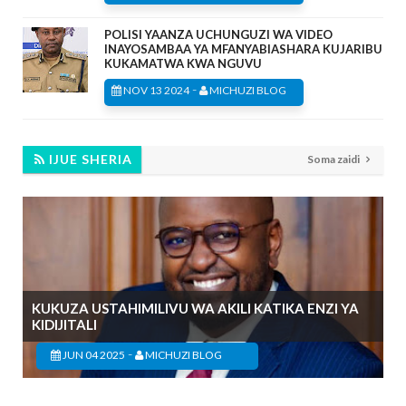
POLISI YAANZA UCHUNGUZI WA VIDEO
INAYOSAMBAA YA MFANYABIASHARA KUJARIBU
KUKAMATWA KWA NGUVU
-
NOV 13 2024
MICHUZI BLOG
IJUE SHERIA
Soma zaidi
KUKUZA USTAHIMILIVU WA AKILI KATIKA ENZI YA
KIDIJITALI
-
JUN 04 2025
MICHUZI BLOG