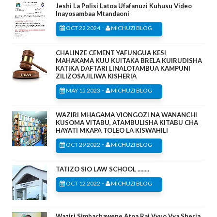
Jeshi La Polisi Latoa Ufafanuzi Kuhusu Video
Inayosambaa Mtandaoni
-
OCT 22 2024
MICHUZI BLOG
CHALINZE CEMENT YAFUNGUA KESI
MAHAKAMA KUU KUITAKA BRELA KUIRUDISHA
KATIKA DAFTARI LINALOTAMBUA KAMPUNI
ZILIZOSAJILIWA KISHERIA
-
MAY 15 2023
MICHUZI BLOG
WAZIRI MHAGAMA VIONGOZI NA WANANCHI
KUSOMA VITABU, ATAMBULISHA KITABU CHA
HAYATI MKAPA TOLEO LA KISWAHILI
-
OCT 29 2022
MICHUZI BLOG
TATIZO SIO LAW SCHOOL ........
-
OCT 12 2022
MICHUZI BLOG
Waziri Simbachawene Atoa Rai Vyuo Vya Sheria