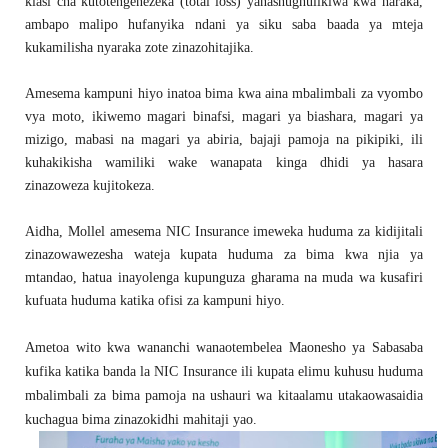
kiasi cha kutotengenezeka (total loss) yanashughulikiwa kwa haraka,
ambapo malipo hufanyika ndani ya siku saba baada ya mteja
kukamilisha nyaraka zote zinazohitajika.
Amesema kampuni hiyo inatoa bima kwa aina mbalimbali za vyombo
vya moto, ikiwemo magari binafsi, magari ya biashara, magari ya
mizigo, mabasi na magari ya abiria, bajaji pamoja na pikipiki, ili
kuhakikisha wamiliki wake wanapata kinga dhidi ya hasara
zinazoweza kujitokeza.
Aidha, Mollel amesema NIC Insurance imeweka huduma za kidijitali
zinazowawezesha wateja kupata huduma za bima kwa njia ya
mtandao, hatua inayolenga kupunguza gharama na muda wa kusafiri
kufuata huduma katika ofisi za kampuni hiyo.
Ametoa wito kwa wananchi wanaotembelea Maonesho ya Sabasaba
kufika katika banda la NIC Insurance ili kupata elimu kuhusu huduma
mbalimbali za bima pamoja na ushauri wa kitaalamu utakaowasaidia
kuchagua bima zinazokidhi mahitaji yao.