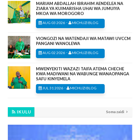
MARIAM ABDALLAH IBRAHIM AENDELEA NA
ZIARA YA KUIMARISHA UHAI WA JUMUIYA
MKOA WA MOROGORO
-
AUG 03 2026
MICHUZI BLOG
VIONGOZI NA WATENDAJI WA MATAWI UVCCM
PANGANI WANOLEWA
-
AUG 02 2026
MICHUZI BLOG
MWENYEKITI WAZAZI TAIFA ATEMA CHECHE
KWA MADIWANI NA WABUNGE WANAOPANGA
SAFU KINYEMELA
-
JUL 31 2026
MICHUZI BLOG
IKULU
Soma zaidi