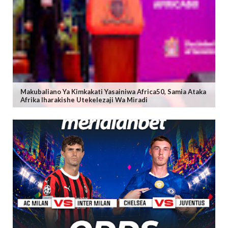
Makubaliano Ya Kimkakati Yasainiwa Africa50, Samia Ataka
Afrika Iharakishe Utekelezaji Wa Miradi