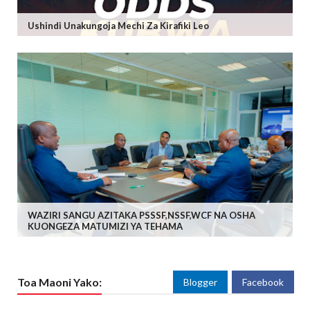
Ushindi Unakungoja Mechi Za Kirafiki Leo
WAZIRI SANGU AZITAKA PSSSF,NSSF,WCF NA OSHA
KUONGEZA MATUMIZI YA TEHAMA
Toa Maoni Yako:
Blogger
Facebook