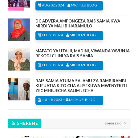
-
AUG 02 2024
MICHUZI BLOG
DC ADVERA AMPONGEZA RAIS SAMIA KWA
MIRDI YA MAJI BIHARAMULO
-
FEB 20 2024
MICHUZI BLOG
MAPATO YA UTALII, MADINI, VIWANDA YAVUNJA
REKODI CHINI YA RAIS SAMIA
-
FEB 20 2024
MICHUZI BLOG
RAIS SAMIA ATUMA SALAMU ZA RAMBIRAMBI
KUFUATIA KIFO CHA ALIYEKUWA MWENYEKITI
ZEC MHE.JECHA SALIM JECHA
-
JUL 18 2023
MICHUZI BLOG
SHEREHE
Soma zaidi