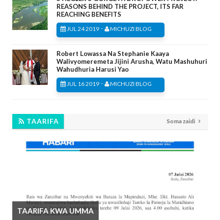
REASONS BEHIND THE PROJECT, ITS FAR
REACHING BENEFITS
-
JUL 24 2019
MICHUZI BLOG
Robert Lowassa Na Stephanie Kaaya
Walivyomeremeta Jijini Arusha, Watu Mashuhuri
Wahudhuria Harusi Yao
-
JUL 16 2019
MICHUZI BLOG
TAARIFA
Soma zaidi
TAARIFA KWA UMMA