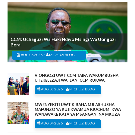
CCM: Uchaguzi Wa Haki Ndiyo Msingi Wa Uongozi
Bora
-
AUG 06 2026
MICHUZI BLOG
VIONGOZI UWT CCM TAIFA WAKUMBUSHA
UTEKELEZAJI WA ILANI CCM RUKWA.
-
AUG 05 2026
MICHUZI BLOG
MWENYEKITI UWT KIBAHA MJI ASHUSHA
MAFUNZO YA KUJIKWAMUA KIUCHUMI KWA
WANAWAKE KATA YA MSANGANI NA MKUZA
-
AUG 04 2026
MICHUZI BLOG