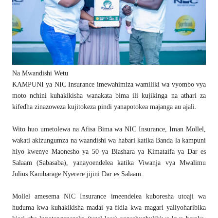
Na Mwandishi Wetu
KAMPUNI ya NIC Insurance imewahimiza wamiliki wa vyombo vya
moto nchini kuhakikisha wanakata bima ili kujikinga na athari za
kifedha zinazoweza kujitokeza pindi yanapotokea majanga au ajali.
Wito huo umetolewa na Afisa Bima wa NIC Insurance, Iman Mollel,
wakati akizungumza na waandishi wa habari katika Banda la kampuni
hiyo kwenye Maonesho ya 50 ya Biashara ya Kimataifa ya Dar es
Salaam (Sabasaba), yanayoendelea katika Viwanja vya Mwalimu
Julius Kambarage Nyerere jijini Dar es Salaam.
Mollel amesema NIC Insurance imeendelea kuboresha utoaji wa
huduma kwa kuhakikisha madai ya fidia kwa magari yaliyoharibika