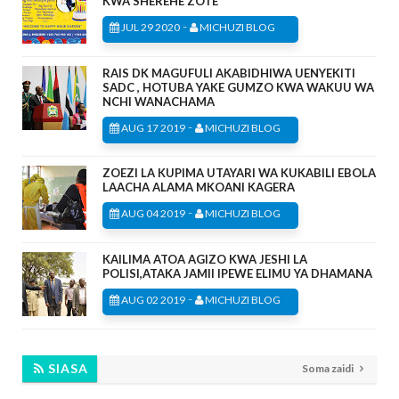
KWA SHEREHE ZOTE
-
JUL 29 2020
MICHUZI BLOG
RAIS DK MAGUFULI AKABIDHIWA UENYEKITI
SADC , HOTUBA YAKE GUMZO KWA WAKUU WA
NCHI WANACHAMA
-
AUG 17 2019
MICHUZI BLOG
ZOEZI LA KUPIMA UTAYARI WA KUKABILI EBOLA
LAACHA ALAMA MKOANI KAGERA
-
AUG 04 2019
MICHUZI BLOG
KAILIMA ATOA AGIZO KWA JESHI LA
POLISI,ATAKA JAMII IPEWE ELIMU YA DHAMANA
-
AUG 02 2019
MICHUZI BLOG
SIASA
Soma zaidi