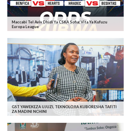
Maccabi Tel Aviv Dhidi Ya CSKA Sofia: Vita Ya Kufuzu
Europa League
GST YAWEKEZA UJUZI, TEKNOLOJIA KUBORESHA TAFITI
ZA MADINI NCHINI