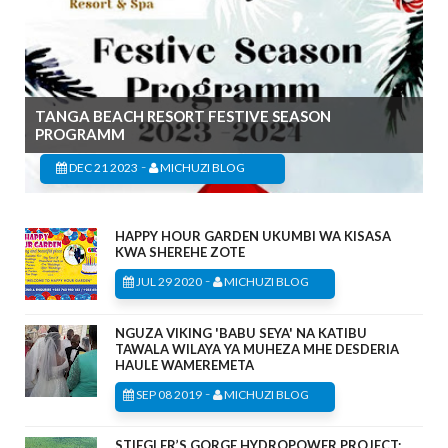
TANGA BEACH RESORT FESTIVE SEASON
PROGRAMM
-
DEC 21 2023
MICHUZI BLOG
HAPPY HOUR GARDEN UKUMBI WA KISASA
KWA SHEREHE ZOTE
-
JUL 29 2020
MICHUZI BLOG
NGUZA VIKING 'BABU SEYA' NA KATIBU
TAWALA WILAYA YA MUHEZA MHE DESDERIA
HAULE WAMEREMETA
-
SEP 08 2019
MICHUZI BLOG
STIEGLER’S GORGE HYDROPOWER PROJECT: