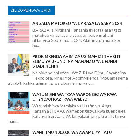
ZILIZOPENDWA ZAIDI
ANGALIA MATOKEO YA DARASA LA SABA 2024
BARAZA la Mitihani lTanzania (Necta) latangaza
matokeo ya darasa la saba, ambapo mtihani
ulifanyika Septemba 2024. Akitangaza matokeo
ha...
PROF. MKENDA AHIMIZA USIMAMIZI THABITI
ELIMU YA UFUNDI NA MAFUNZO YA UFUNDI
STADI NCHINI
Na Mwandishi Wetu WAZIRI wa Elimu, Sayansi na
Teknolojia, Mhe.Prof Adolf Mkenda (Mb), amesema
uthabiti katika usimamizi wa utoaji elimu ya u...
WATUMISHI WA TCAA WAPONGEZWA KWA
UTENDAJI KAZI KWA WELEDI
Watumishi wa Mamlaka ya Usafiri wa Anga
Tanzania (TCAA), wamepongezwa kwa kuendelea
kufanya Baraza la Wafanyakazi lenye tija lililofanya
mam...
WAHITIMU 100,000 WA AWAMU YA TATU