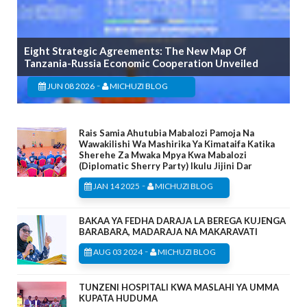
Eight Strategic Agreements: The New Map Of
Tanzania-Russia Economic Cooperation Unveiled
-
JUN 08 2026
MICHUZI BLOG
Rais Samia Ahutubia Mabalozi Pamoja Na
Wawakilishi Wa Mashirika Ya Kimataifa Katika
Sherehe Za Mwaka Mpya Kwa Mabalozi
(Diplomatic Sherry Party) Ikulu Jijini Dar
-
JAN 14 2025
MICHUZI BLOG
BAKAA YA FEDHA DARAJA LA BEREGA KUJENGA
BARABARA, MADARAJA NA MAKARAVATI
-
AUG 03 2024
MICHUZI BLOG
TUNZENI HOSPITALI KWA MASLAHI YA UMMA
KUPATA HUDUMA