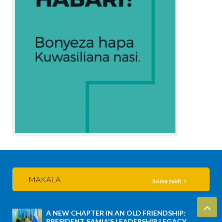
MAKALA
Soma zaidi
A NEW CHAPTER IN AN OLD FRIENDSHIP:
PRESIDENT SAMIA'S LEADERSHIP LEGACY