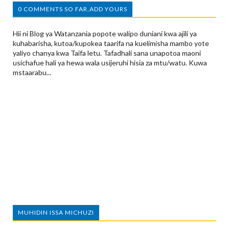
0 COMMENTS SO FAR,ADD YOURS
Hii ni Blog ya Watanzania popote walipo duniani kwa ajili ya
kuhabarisha, kutoa/kupokea taarifa na kuelimisha mambo yote
yaliyo chanya kwa Taifa letu. Tafadhali sana unapotoa maoni
usichafue hali ya hewa wala usijeruhi hisia za mtu/watu. Kuwa
mstaarabu...
MUHIDIN ISSA MICHUZI