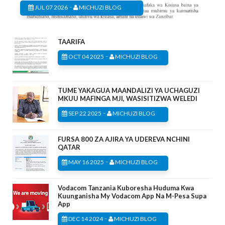
-
JUL 07 2026
MICHUZI BLOG
TAARIFA
-
OCT 04 2025
MICHUZI BLOG
TUME YAKAGUA MAANDALIZI YA UCHAGUZI
MKUU MAFINGA MJI, WASISITIZWA WELEDI
-
SEP 22 2025
MICHUZI BLOG
FURSA 800 ZA AJIRA YA UDEREVA NCHINI
QATAR
-
MAY 16 2025
MICHUZI BLOG
Vodacom Tanzania Kuboresha Huduma Kwa
Kuunganisha My Vodacom App Na M-Pesa Supa
App
-
DEC 14 2024
MICHUZI BLOG